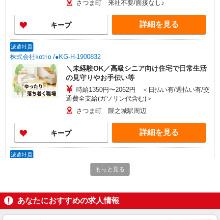
さつま町 来社不要/面接なし♪
詳細を見る
キープ
派遣社員
株式会社kotrio /●KG-H-1900832
＼未経験OK／高級シニア向け住宅で日常生活
の見守りやお手伝い等
時給1350円〜2062円 ＜日払い有/週払い有/交
通費全支給(ガソリン代含む)＞
さつま町 隈之城駅周辺
詳細を見る
キープ
派遣社員
株式会社kotrio /●KG-H-2020278
もっと見る
タイパ最強！希望の働き方が叶う有料住宅のス
タッフ★＠さつま町
時給1350円〜2062円 ＜日払い有/週払い有/交
あなたにおすすめの求人情報
通費全支給(ガソリン代含む)＞
さつま町 ＊最寄り駅：出水