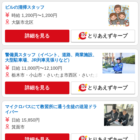
ビルの清掃スタッフ
詳細を見る
キープ
時給 1,200円〜1,200円
大阪市北区
派遣社員
株式会社kotrio /●KG-H-1879009
詳細を見る
とりあえずキープ
＜隈之城＞綺麗で清潔なサ高住STAFF＊見守
りや生活サポートなど
時給1350円〜2062円 ＜日払い有/週払い有/交
警備員スタッフ（イベント、道路、商業施設、
通費全支給(ガソリン代含む)＞
大型駐車場、JR列車見張りなど）
さつま町 ＊最寄り駅：隈之城
日給 11,000円〜12,100円
栃木市・小山市・さいたま市西区・さいたま市岩槻区・久喜市・
詳細を見る
キープ
詳細を見る
とりあえずキープ
派遣社員
株式会社kotrio /●KG-H-1878969
＜面接なし＞デイサービスでリハビリ補助・送
マイクロバスにて教習所に通う生徒の送迎ドラ
迎など＊隈之城駅
イバー
時給1350円〜2062円 ＜日払い有/週払い有/交
日給 15,850円
通費全支給(ガソリン代含む)＞
箕面市
さつま町 隈之城駅周辺
詳細を見る
とりあえずキープ