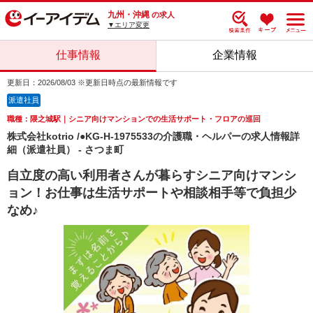
九州・沖縄
の求人
▼エリア変更
仕事情報
企業情報
更新日：2026/08/03 ※更新日時点の最新情報です
派遣社員
職種：隈之城駅｜シニア向けマンションでの生活サポート・フロアの巡回
株式会社kotrio /●KG-H-1975533の介護職・ヘルパーの求人情報詳
細（派遣社員） - さつま町
自立度の高い利用者さんが暮らすシニア向けマンシ
ョン！お仕事は生活サポートや相談相手等で負担少
なめ♪