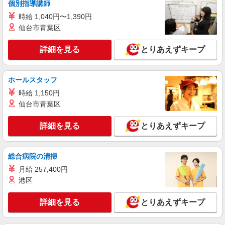
個別指導講師
時給 1,040円〜1,390円
詳細を見る
キープ
仙台市青葉区
派遣社員
詳細を見る
とりあえずキープ
株式会社kotrio /●KG-H-1905672
＜隈之城＞デイサービスSTAFF＊16時退社も
OK！子育て世代活躍中
ホールスタッフ
時給1350円〜2062円 ＜日払い有/週払い有/交
時給 1,150円
通費全支給(ガソリン代含む)＞
仙台市青葉区
さつま町 ◆来社不要/面接なし
詳細を見る
とりあえずキープ
詳細を見る
キープ
派遣社員
総合病院の清掃
株式会社kotrio /●KG-H-1882393
月給 257,400円
[ 面接なし ]出水駅最寄りの支援員★社会活動
港区
の見守りなど
時給1350円〜2062円 ＜日払い有/週払い有/交
詳細を見る
とりあえずキープ
通費全支給(ガソリン代含む)＞
さつま町 ★車通勤OK