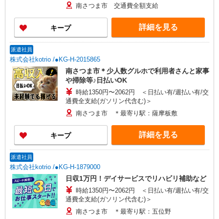
南さつま市 交通費全額支給
詳細を見る
キープ
派遣社員
株式会社kotrio /●KG-H-2015865
南さつま市＊少人数グルホで利用者さんと家事
や掃除等♪日払いOK
時給1350円〜2062円 ＜日払い有/週払い有/交
通費全支給(ガソリン代含む)＞
南さつま市 ＊最寄り駅：薩摩板敷
詳細を見る
キープ
派遣社員
株式会社kotrio /●KG-H-1879000
日収1万円！デイサービスでリハビリ補助など
時給1350円〜2062円 ＜日払い有/週払い有/交
通費全支給(ガソリン代含む)＞
南さつま市 ＊最寄り駅：五位野