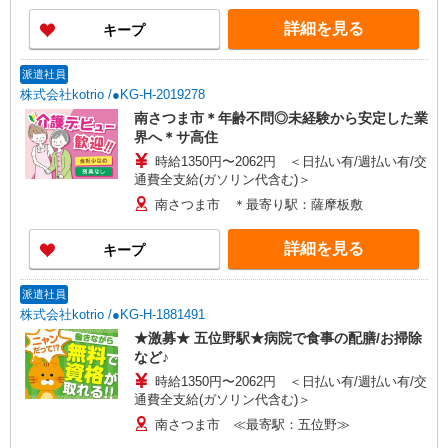
詳細を見る
キープ
派遣社員
株式会社kotrio /●KG-H-2019278
南さつま市＊年齢不問◎未経験から安定した業
界へ＊サ高住
時給1350円〜2062円 ＜日払い有/週払い有/交
通費全支給(ガソリン代含む)＞
南さつま市 ＊最寄り駅：薩摩板敷
詳細を見る
キープ
派遣社員
株式会社kotrio /●KG-H-1881491
★激募★ 五位野駅★病院で食事の配膳/お掃除
など♪
時給1350円〜2062円 ＜日払い有/週払い有/交
通費全支給(ガソリン代含む)＞
南さつま市 ≪最寄駅：五位野≫