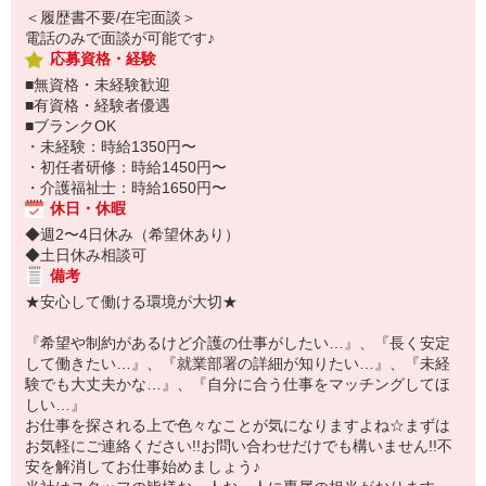
＜履歴書不要/在宅面談＞
電話のみで面談が可能です♪
応募資格・経験
■無資格・未経験歓迎
■有資格・経験者優遇
■ブランクOK
・未経験：時給1350円〜
・初任者研修：時給1450円〜
・介護福祉士：時給1650円〜
休日・休暇
◆週2〜4日休み（希望休あり）
◆土日休み相談可
備考
★安心して働ける環境が大切★
『希望や制約があるけど介護の仕事がしたい…』、『長く安定
して働きたい…』、『就業部署の詳細が知りたい…』、『未経
験でも大丈夫かな…』、『自分に合う仕事をマッチングしてほ
しい…』
お仕事を探される上で色々なことが気になりますよね☆まずは
お気軽にご連絡ください!!お問い合わせだけでも構いません!!不
安を解消してお仕事始めましょう♪