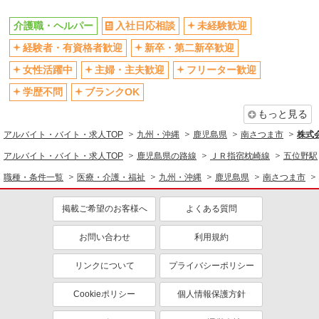
介護職・ヘルパー
入社日応相談
未経験歓迎
経験者・有資格者歓迎
新卒・第二新卒歓迎
女性活躍中
主婦・主夫歓迎
フリーター歓迎
学歴不問
ブランクOK
もっと見る
アルバイト・バイト・求人TOP
九州・沖縄
鹿児島県
南さつま市
株式会
アルバイト・バイト・求人TOP
鹿児島県の路線
ＪＲ指宿枕崎線
五位野駅
職種・条件一覧
医療・介護・福祉
九州・沖縄
鹿児島県
南さつま市
掲載ご希望のお客様へ
よくある質問
お問い合わせ
利用規約
リンクについて
プライバシーポリシー
Cookieポリシー
個人情報保護方針