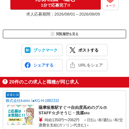
1分で応募完了!!
キープ
求人応募期間：2026/08/01～2026/08/09
閲覧履歴を見る
ブックマーク
ポストする
シェアする
URLをシェア
20
件のこの求人と職種が同じ求人
派遣社員
株式会社kotrio /●KG-H-1882332
薩摩板敷駅すぐ⇒自由度高めのグルホ
STAFF☆彡そうじ・洗濯etc
時給1350円〜2062円 ＜日払い有/週払い有/交
通費全支給(ガソリン代含む)＞