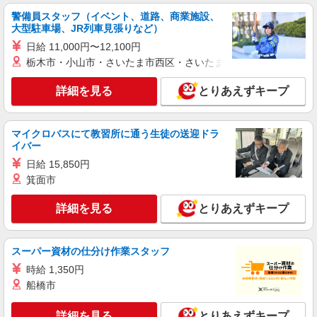
警備員スタッフ（イベント、道路、商業施設、
派遣社員
大型駐車場、JR列車見張りなど）
株式会社kotrio /●KG-H-1880200
日給 11,000円〜12,100円
落ち着いた少人数環境/グループホームで暮ら
栃木市・小山市・さいたま市西区・さいたま市岩槻区・久喜市・
しの手伝い◆週3〜OK
時給1350円〜2062円 ＜日払い有/週払い有/交
詳細を見る
とりあえずキープ
通費全支給(ガソリン代含む)＞
南さつま市 来社不要/面接なし♪
マイクロバスにて教習所に通う生徒の送迎ドラ
イバー
詳細を見る
キープ
日給 15,850円
箕面市
派遣社員
株式会社kotrio /●KG-H-1905761
詳細を見る
とりあえずキープ
＜五位野＞サ高住スタッフ＊教育体制充実
◎30代・40代活躍中
時給1350円〜2062円 ＜日払い有/週払い有/交
スーパー資材の仕分け作業スタッフ
通費全支給(ガソリン代含む)＞
時給 1,350円
南さつま市 ◆来社不要/面接なし
船橋市
詳細を見る
キープ
詳細を見る
とりあえずキープ