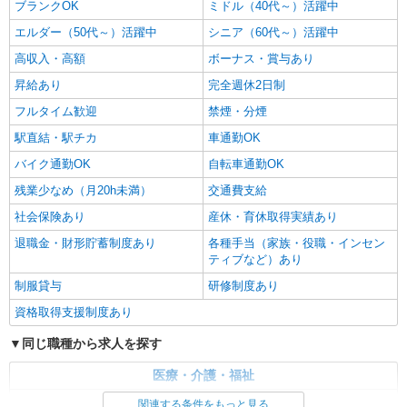
ブランクOK
ミドル（40代～）活躍中
エルダー（50代～）活躍中
シニア（60代～）活躍中
高収入・高額
ボーナス・賞与あり
昇給あり
完全週休2日制
フルタイム歓迎
禁煙・分煙
駅直結・駅チカ
車通勤OK
バイク通勤OK
自転車通勤OK
残業少なめ（月20h未満）
交通費支給
社会保険あり
産休・育休取得実績あり
退職金・財形貯蓄制度あり
各種手当（家族・役職・インセン
ティブなど）あり
制服貸与
研修制度あり
資格取得支援制度あり
同じ職種から求人を探す
医療・介護・福祉
介護職・ヘルパー
関連する条件をもっと見る