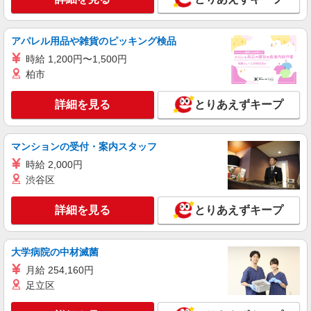
派遣社員
株式会社kotrio /●KG-H-1878810
アパレル用品や雑貨のピッキング検品
【薩摩板敷駅】病院でシーツ交換や備品管理な
時給 1,200円〜1,500円
ど★看護助手募集
柏市
時給1350円〜2062円 ＜日払い有/週払い有/交
通費全支給(ガソリン代含む)＞
詳細を見る
とりあえずキープ
南さつま市 ＊最寄り駅：薩摩板敷
詳細を見る
キープ
マンションの受付・案内スタッフ
時給 2,000円
派遣社員
渋谷区
株式会社kotrio /●KG-H-2000916
五位野駅｜サ高住のSTAFF★まずはお名前を
詳細を見る
とりあえずキープ
覚えることからSTART
時給1350円〜2062円 ＜日払い有/週払い有/交
通費全支給(ガソリン代含む)＞
大学病院の中材滅菌
南さつま市 五位野駅周辺
月給 254,160円
足立区
詳細を見る
キープ