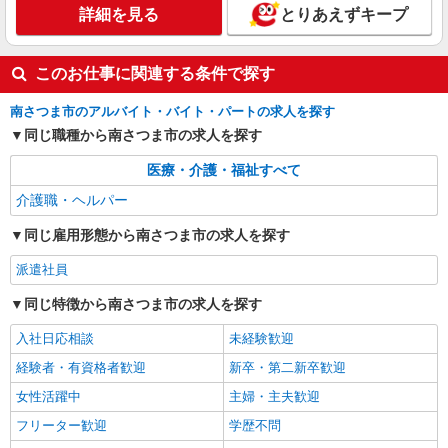
派遣社員
詳細を見る
とりあえずキープ
株式会社kotrio /●KG-H-1878960
＜デイサービス/五位野駅＞面接なし！最短3日
このお仕事に関連する条件で探す
で仕事スタート可◎
時給1350円〜2062円 ＜日払い有/週払い有/交
南さつま市のアルバイト・バイト・パートの求人を探す
通費全支給(ガソリン代含む)＞
同じ職種から南さつま市の求人を探す
南さつま市 交通費全額支給
医療・介護・福祉すべて
詳細を見る
キープ
介護職・ヘルパー
同じ雇用形態から南さつま市の求人を探す
派遣社員
同じ特徴から南さつま市の求人を探す
入社日応相談
未経験歓迎
経験者・有資格者歓迎
新卒・第二新卒歓迎
女性活躍中
主婦・主夫歓迎
フリーター歓迎
学歴不問