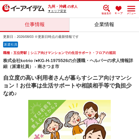
九州・沖縄
の求人
▼エリア変更
仕事情報
企業情報
更新日：2026/08/03 ※更新日時点の最新情報です
派遣社員
職種：五位野駅｜シニア向けマンションでの生活サポート・フロアの巡回
株式会社kotrio /●KG-H-1975526の介護職・ヘルパーの求人情報詳
細（派遣社員） - 南さつま市
自立度の高い利用者さんが暮らすシニア向けマンシ
ョン！お仕事は生活サポートや相談相手等で負担少
なめ♪