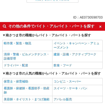
同じ特徴から求人を探す
未経験歓迎
ミドル（40代～）活躍中
ID：AE0730598703
ボーナス・賞与あり
車通勤OK
その他の条件でバイト・アルバイト・パートを探す
交通費支給
社会保険あり
南さつま市の職種からバイト・アルバイト・パートを探す
産休・育休取得実績あり
軽作業・製造・物流
イベント・キャンペーン・アミュ
ーズメント
清掃・警備・ビルメンテナンス・
建築・設備・アクティブワーク
設備管理
ドライバー・配達
飲食・フード
南さつま市の人気の職種からバイト・アルバイト・パートを探す
保育士・保育補助
コンビニ・スーパー
看護師・保健師・看護助手・助産
スイーツ・ケーキ・パン
師
美容師・ネイリスト・まつげ施術
アパレル販売