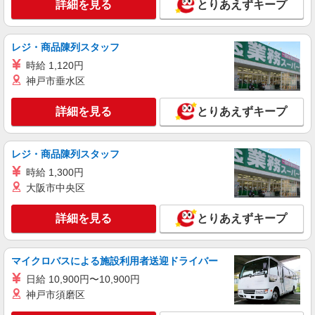
詳細を見る
とりあえずキープ
派遣社員
株式会社kotrio /●KG-H-1879025
五位野駅≫高収入！シニア向け高級マンション
レジ・商品陳列スタッフ
職員募集＊.・：゜
時給 1,120円
時給1350円〜2062円 ＜日払い有/週払い有/交
神戸市垂水区
通費全支給(ガソリン代含む)＞
南さつま市 ≪最寄駅：五位野≫
詳細を見る
とりあえずキープ
詳細を見る
キープ
レジ・商品陳列スタッフ
派遣社員
時給 1,300円
株式会社kotrio /●KG-H-1882413
大阪市中央区
「支払い日に間に合ったぜ！」日払いOK＊障
がい者支援STAFF
詳細を見る
とりあえずキープ
時給1350円〜2062円 ＜日払い有/週払い有/交
通費全支給(ガソリン代含む)＞
南さつま市 ＊最寄り駅：薩摩板敷
マイクロバスによる施設利用者送迎ドライバー
日給 10,900円〜10,900円
詳細を見る
キープ
神戸市須磨区