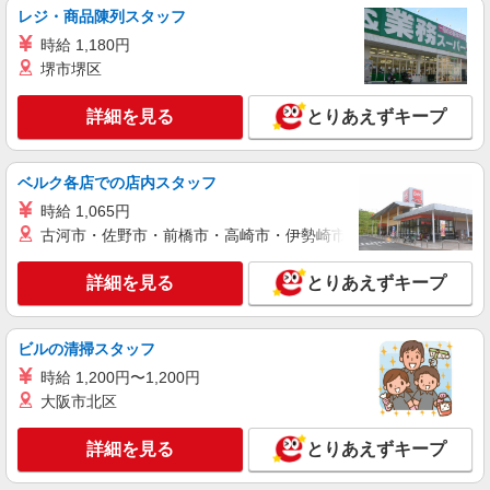
レジ・商品陳列スタッフ
時給 1,180円
派遣社員
株式会社kotrio /●KG-H-1975512
堺市堺区
五位野駅｜リハビリ補助などのデイサービス
STAFF♪未経験OK
詳細を見る
とりあえずキープ
時給1350円〜2062円 ＜日払い有/週払い有/交
通費全支給(ガソリン代含む)＞
ベルク各店での店内スタッフ
南さつま市 来社不要/面接なし♪
時給 1,065円
古河市・佐野市・前橋市・高崎市・伊勢崎市・太田市・館林市・
詳細を見る
キープ
詳細を見る
とりあえずキープ
派遣社員
株式会社kotrio /●KG-H-1909043
南さつま市*デイの生活補助☆新たなスキルを
ビルの清掃スタッフ
身につけて長く働く
時給 1,200円〜1,200円
時給1350円〜2062円 ＜日払い有/週払い有/交
大阪市北区
通費全支給(ガソリン代含む)＞
南さつま市 ◆来社不要/面接なし
詳細を見る
とりあえずキープ
詳細を見る
キープ