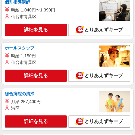
詳細を見る
キープ
個別指導講師
時給 1,040円〜1,390円
派遣社員
仙台市青葉区
株式会社kotrio /●KG-H-2000961
★日収1万円〜★≪障がい者支援員≫生活サポ
詳細を見る
とりあえずキープ
ート＆送迎など
時給1350円〜2062円 ＜日払い有/週払い有/交
通費全支給(ガソリン代含む)＞
ホールスタッフ
南さつま市 ≪最寄駅：薩摩板敷≫
時給 1,150円
仙台市青葉区
詳細を見る
キープ
詳細を見る
とりあえずキープ
派遣社員
株式会社kotrio /●KG-H-1882421
総合病院の清掃
五位野駅☆障がい者施設の支援員＊軽作業の見
守りなど＊日払い◎
月給 257,400円
時給1350円〜2062円 ＜日払い有/週払い有/交
港区
通費全支給(ガソリン代含む)＞
南さつま市 来社不要/面接なし♪
詳細を見る
とりあえずキープ
詳細を見る
キープ