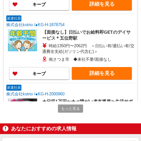
詳細を見る
キープ
派遣社員
株式会社kotrio /●KG-H-1878754
【面接なし】日払いでお給料即GETのデイサ
ービス＊五位野駅
時給1350円〜2062円 ＜日払い有/週払い有/交
通費全支給(ガソリン代含む)＞
南さつま市 ◆来社不要/面接なし
詳細を見る
キープ
派遣社員
株式会社kotrio /●KG-H-2000960
★日収1万円〜★≪障がい者支援員≫生活サポ
ート＆送迎など
もっと見る
時給1350円〜2062円 ＜日払い有/週払い有/交
通費全支給(ガソリン代含む)＞
あなたにおすすめの求人情報
南さつま市 五位野駅周辺