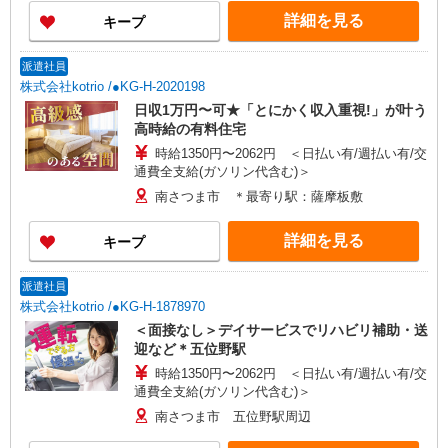
詳細を見る
キープ
派遣社員
株式会社kotrio /●KG-H-2020198
日収1万円〜可★「とにかく収入重視!」が叶う
高時給の有料住宅
時給1350円〜2062円 ＜日払い有/週払い有/交
通費全支給(ガソリン代含む)＞
南さつま市 ＊最寄り駅：薩摩板敷
詳細を見る
キープ
派遣社員
株式会社kotrio /●KG-H-1878970
＜面接なし＞デイサービスでリハビリ補助・送
迎など＊五位野駅
時給1350円〜2062円 ＜日払い有/週払い有/交
通費全支給(ガソリン代含む)＞
南さつま市 五位野駅周辺