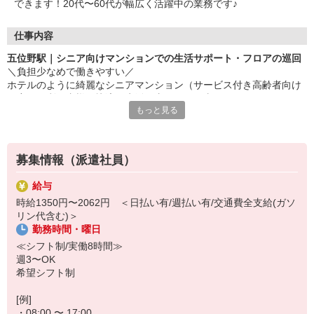
できます！20代〜60代が幅広く活躍中の業務です♪
仕事内容
五位野駅｜シニア向けマンションでの生活サポート・フロアの巡回
＼負担少なめで働きやすい／
ホテルのように綺麗なシニアマンション（サービス付き高齢者向け
住宅）で利用者様の快適な生活を支えるお仕事です★
もっと見る
▼お仕事内容
・フロアの巡回、安否確認
・共用部やお部屋の清掃
募集情報（派遣社員）
・生活の相談相手
・食事、入浴などの介助 など
給与
時給1350円〜2062円 ＜日払い有/週払い有/交通費全支給(ガソ
自立度の高い方が多いため、お仕事は補助や見守りがメイン。
リン代含む)＞
ゆとりをもって働けるから、体力に自信がない方も安心です◎
勤務時間・曜日
▼ここがポイント！！
≪シフト制/実働8時間≫
・40代・50代も無理なく活躍中★
週3〜OK
・履歴書不要＆面接なし！
希望シフト制
・短期2か月〜お試しOK！自分に合うか試してからの継続も可能
・希望休/有給も取りやすい環境です♪
[例]
・08:00 〜 17:00