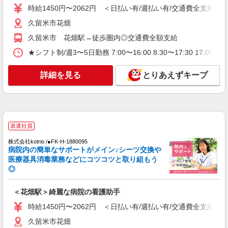
福岡県久留米市
時給1450円〜2062円 ＜日払い有/週払い有/交通費全支給(ガ
久留米市花畑
詳細を見る
キープ
久留米市 花畑駅→徒歩圏内◎交通費全額支給
派遣社員
★シフト制/週3〜5日勤務 7:00〜16:00 8:30〜17:30 17:
株式会社kotrio /●FK-H-2009654
＜久留米市＞元気も、プライベートも諦めない
詳細を見る
とりあえずキープ
＊週3〜OK/看護助手
時給1450円〜2062円 ＜日払い有/週払い有/交
通費全支給(ガソリン代含む)＞
最寄り駅：西鉄久留米
派遣社員
詳細を見る
キープ
株式会社kotrio /●FK-H-1880095
病院内の簡単なサポートがメイン♪シーツ交換や
医療器具消毒業務などにコツコツと取り組もう
派遣社員
◎
（株）ウィルオブ・ワークCW 福岡支店/ms400101
看護助手
＜花畑駅＞綺麗な病院の看護助手
時給1350円 ◆前払い・日払い・週払いOK
時給1450円〜2062円 ＜日払い有/週払い有/交通費全支給(ガ
福岡県久留米市
久留米市花畑