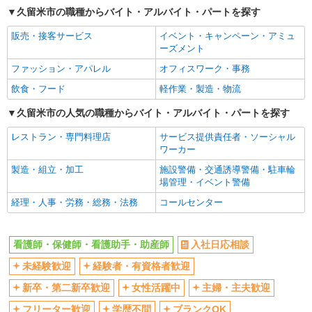
久留米市の職種からバイト・アルバイト・パートを探す
交通費支給
社会保険あり
販売・接客サービス
イベント・キャンペーン・アミュ
産休・育休取得実績あり
ーズメント
ファッション・アパレル
オフィスワーク・事務
飲食・フード
軽作業・製造・物流
久留米市の人気の職種からバイト・アルバイト・パートを探す
レストラン・専門料理店
サービス提供責任者・ソーシャル
ワーカー
製造・組立・加工
施設警備・交通誘導警備・駐車輪
場管理・イベント警備
経理・人事・労務・総務・法務
コールセンター
看護師・保健師・看護助手・助産師
入社日応相談
未経験歓迎
経験者・有資格者歓迎
新卒・第二新卒歓迎
女性活躍中
主婦・主夫歓迎
フリーター歓迎
学歴不問
ブランクOK