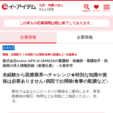
九州・沖縄
の求人
▼エリア変更
この求人の応募期間は既に終了しております。
仕事情報
企業情報
派遣社員
職種：花畑駅すぐ★病院でお掃除/食事の配膳など♪★激募★
株式会社kotrio /●FK-H-1849210の看護師・保健師・看護助手・助
産師の求人情報詳細（派遣社員） - 久留米市
未経験から医療業界へチャレンジ★特別な知識や資
格は必要ありません♪病院でお掃除/食事の配膳など♪
弊社ではあなたにピッタリの職場をご案内します。希望
勤務地や曜日・時間などお気軽にご相談ください。担
当...