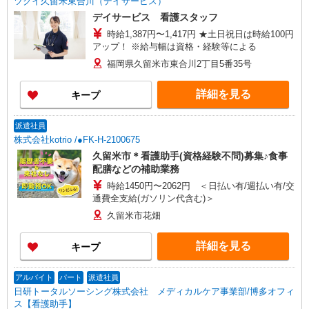
ツクイ久留米東合川（デイサービス）
デイサービス 看護スタッフ
時給1,387円〜1,417円 ★土日祝日は時給100円
アップ！ ※給与幅は資格・経験等による
福岡県久留米市東合川2丁目5番35号
詳細を見る
キープ
派遣社員
株式会社kotrio /●FK-H-2100675
久留米市＊看護助手(資格経験不問)募集♪食事
配膳などの補助業務
時給1450円〜2062円 ＜日払い有/週払い有/交
通費全支給(ガソリン代含む)＞
久留米市花畑
詳細を見る
キープ
アルバイト
パート
派遣社員
日研トータルソーシング株式会社 メディカルケア事業部/博多オフィ
ス【看護助手】