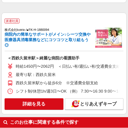
派遣社員
日研トータルソーシング株式会社 メディカルケア事業部/博多オフィ
ス【看護助手】
派遣社員
看護助手（病院）
時給1,280円〜 初回更新時：時給1,400円
株式会社kotrio /●FK-H-1880094
病院内の簡単なサポートがメイン♪シーツ交換や
福岡県久留米市
医療器具消毒業務などにコツコツと取り組もう
◎
詳細を見る
キープ
＜西鉄久留米駅＞綺麗な病院の看護助手
アルバイト
パート
派遣社員
時給1450円〜2062円 ＜日払い有/週払い有/交通費全支給(ガ
日研トータルソーシング株式会社 メディカルケア事業部/博多オフィ
ス【看護助手】
最寄り駅：西鉄久留米
看護助手（ナースエイド）
西鉄久留米駅から徒歩6分 ※交通費全額支給
時給1,300円 ★週払いOK（規定あり） ※給与
シフト制/休憩1h/週3日〜OK （例） 7:30〜16:30 9:00〜18
幅は経験・能力による
福岡県久留米市 【最寄駅】御井駅
詳細を見る
とりあえずキープ
詳細を見る
キープ
このお仕事に関連する条件で探す
アルバイト
パート
派遣社員