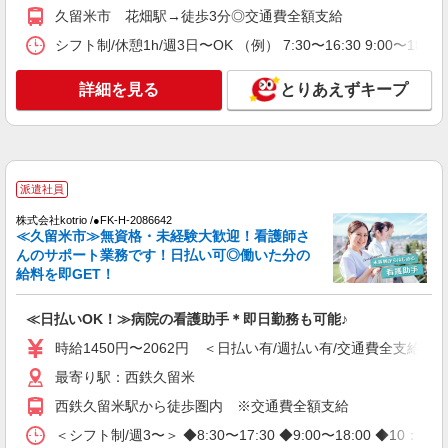
詳細を見る
キープ
久留米市 花畑駅→徒歩3分◎交通費全額支給
シフト制/休憩1h/週3日〜OK （例） 7:30〜16:30 9:00〜18
派遣社員
株式会社kotrio /●FK-H-1880094
詳細を見る
とりあえずキープ
＜西鉄久留米駅＞綺麗な病院の看護助手
時給1450円〜2062円 ＜日払い有/週払い有/交
通費全支給(ガソリン代含む)＞
最寄り駅：西鉄久留米
派遣社員
詳細を見る
キープ
株式会社kotrio /●FK-H-2086642
≪久留米市≫無資格・未経験大歓迎！看護師さ
派遣社員
んのサポート業務です！日払い可◎働いた分の
株式会社kotrio /●FK-H-1981599
給料を即GET！
花畑駅｜看護師さんのサポートスタッフ募集♪
医療行為なし
≪日払いOK！≫病院の看護助手＊即日勤務も可能♪
時給1450円〜2062円 ＜日払い有/週払い有/交
時給1450円〜2062円 ＜日払い有/週払い有/交通費全支給(ガ
通費全支給(ガソリン代含む)＞
最寄り駅：西鉄久留米
久留米市花畑
西鉄久留米駅から徒歩圏内 ※交通費全額支給
詳細を見る
キープ
＜シフト制/週3〜＞ ◆8:30〜17:30 ◆9:00〜18:00 ◆10