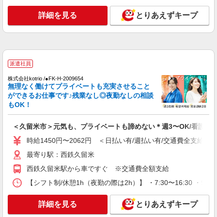
派遣社員
詳細を見る
とりあえずキープ
株式会社kotrio /●FK-H-1981598
西鉄久留米駅｜看護師さんのサポートスタッフ
募集♪医療行為なし
時給1450円〜2062円 ＜日払い有/週払い有/交
通費全支給(ガソリン代含む)＞
派遣社員
最寄り駅：西鉄久留米
株式会社kotrio /●FK-H-2009654
無理なく働けてプライベートも充実させること
ができるお仕事です♪残業なし◎夜勤なしの相談
詳細を見る
キープ
もOK！
派遣社員
＜久留米市＞元気も、プライベートも諦めない＊週3〜OK/看護助
株式会社kotrio /●FK-H-2051359
≪久留米市≫未経験・無資格から看護助手へ挑
時給1450円〜2062円 ＜日払い有/週払い有/交通費全支給(ガ
戦！シフト相談OK♪
最寄り駅：西鉄久留米
時給1450円〜2062円 ＜日払い有/週払い有/交
西鉄久留米駅から車ですぐ ※交通費全額支給
通費全支給(ガソリン代含む)＞
最寄り駅：西鉄久留米
【シフト制/休憩1h（夜勤の際は2h）】 ・7:30〜16:30 ・9:0
詳細を見る
キープ
詳細を見る
とりあえずキープ