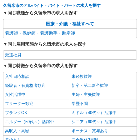
日研トータルソーシング株式会社 メディカルケア事業部/博多オフィ
久留米市のアルバイト・バイト・パートの求人を探す
ス【看護助手】
同じ職種から久留米市の求人を探す
看護助手（ナースエイド）
医療・介護・福祉すべて
時給1,300円 ★週払いOK（規定あり） ※給与
幅は経験・能力による
看護師・保健師・看護助手・助産師
福岡県久留米市 【最寄駅】五郎丸駅
同じ雇用形態から久留米市の求人を探す
詳細を見る
キープ
派遣社員
同じ特徴から久留米市の求人を探す
派遣社員
日研トータルソーシング株式会社 メディカルケア事業部/博多オフィ
入社日応相談
未経験歓迎
ス【看護助手】
看護助手（病院）
経験者・有資格者歓迎
新卒・第二新卒歓迎
時給1,110円〜
女性活躍中
主婦・主夫歓迎
福岡県久留米市
フリーター歓迎
学歴不問
ブランクOK
ミドル（40代～）活躍中
詳細を見る
キープ
エルダー（50代～）活躍中
シニア（60代～）活躍中
高収入・高額
ボーナス・賞与あり
昇給あり
完全週休2日制