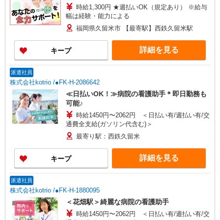
時給1,300円 ★週払いOK（規定あり） ※給与
幅は経験・能力による
福岡県久留米市 【最寄駅】西鉄久留米駅
詳細を見る
キープ
派遣社員
株式会社kotrio /●FK-H-2086642
≪日払いOK！≫病院の看護助手＊即日勤務も
可能♪
時給1450円〜2062円 ＜日払い有/週払い有/交
通費全支給(ガソリン代含む)＞
最寄り駅：西鉄久留米
詳細を見る
キープ
派遣社員
株式会社kotrio /●FK-H-1880095
＜花畑駅＞綺麗な病院の看護助手
時給1450円〜2062円 ＜日払い有/週払い有/交