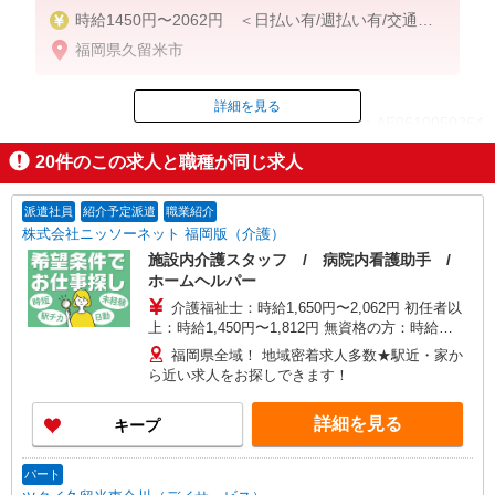
時給1450円〜2062円 ＜日払い有/週払い有/交通費
全支給(ガソリン代含む)＞
福岡県久留米市
詳細を見る
ID：AE0610050264
20
件のこの求人と職種が同じ求人
掲載期間終了
派遣社員
紹介予定派遣
職業紹介
株式会社ニッソーネット 福岡版（介護）
施設内介護スタッフ / 病院内看護助手 /
ホームヘルパー
介護福祉士：時給1,650円〜2,062円 初任者以
上：時給1,450円〜1,812円 無資格の方：時給
1,350円〜1,687円 ※給与幅は勤務先による +交通
福岡県全域！ 地域密着求人多数★駅近・家か
費、諸手当（勤務先による） +0円で介護資格が取
ら近い求人をお探しできます！
れる （別途規定） ★給与日払い制度あり！
詳細を見る
キープ
パート