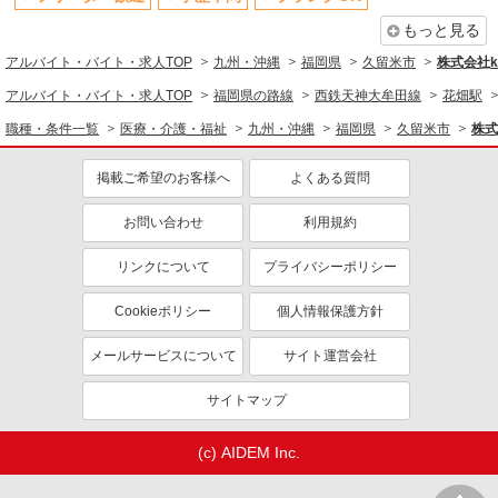
もっと見る
アルバイト・バイト・求人TOP
九州・沖縄
福岡県
久留米市
株式会社ko
アルバイト・バイト・求人TOP
福岡県の路線
西鉄天神大牟田線
花畑駅
職種・条件一覧
医療・介護・福祉
九州・沖縄
福岡県
久留米市
株式
掲載ご希望のお客様へ
よくある質問
お問い合わせ
利用規約
リンクについて
プライバシーポリシー
Cookieポリシー
個人情報保護方針
メールサービスについて
サイト運営会社
サイトマップ
(c) AIDEM Inc.