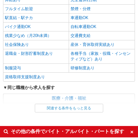
フルタイム歓迎
禁煙・分煙
駅直結・駅チカ
車通勤OK
バイク通勤OK
自転車通勤OK
残業少なめ（月20h未満）
交通費支給
社会保険あり
産休・育休取得実績あり
退職金・財形貯蓄制度あり
各種手当（家族・役職・インセン
ティブなど）あり
制服貸与
研修制度あり
資格取得支援制度あり
同じ職種から求人を探す
医療・介護・福祉
看護師・保健師・看護助手・助産師
関連する条件をもっと見る
同じ特徴から求人を探す
未経験歓迎
ミドル（40代～）活躍中
その他の条件でバイト・アルバイト・パートを探す
ボーナス・賞与あり
車通勤OK