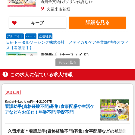
通費全支給(ガソリン代含む)＞
久留米市花畑
詳細を見る
キープ
アルバイト
パート
派遣社員
日研トータルソーシング株式会社 メディカルケア事業部/博多オフィ
ス【看護助手】
看護助手（ナースエイド）
時給1,300円 ★週払いOK（規定あり） ※給与
もっと見る
幅は経験・能力による
この求人に似ている求人情報
福岡県久留米市 【最寄駅】御井駅
詳細を見る
キープ
派遣社員
株式会社kotrio /●FK-H-2100675
派遣社員
看護助手(資格経験不問)募集♪食事配膳や生活ケ
日研トータルソーシング株式会社 メディカルケア事業部/博多オフィ
アなどをお任せ！年齢不問/学歴不問
ス【看護助手】
看護助手（病院）
時給1,250円〜
久留米市＊看護助手(資格経験不問)募集♪食事配膳などの補助業務