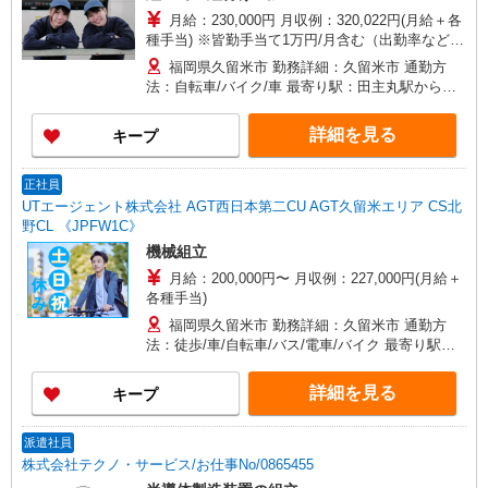
月給：230,000円 月収例：320,022円(月給＋各
種手当) ※皆勤手当て1万円/月含む（出勤率などの
規定あり） ※法定内残業手当4,808円/月（3.33h/
福岡県久留米市 勤務詳細：久留米市 通勤方
月） ※法定外残業手当40,919円/月（22.67h/月）
法：自転車/バイク/車 最寄り駅：田主丸駅から車7
※深夜手当19,855円/月（55h/月） ※休日出勤手当
分・自転車14分 ※構内駐車場利用可（5,000円/
14,440円/月（8h/月） ※出勤率などの規定 ※上記
月）
詳細を見る
キープ
月収例は目安のため、 生産状況や配属先工程によ
って変動する可能性があります
正社員
UTエージェント株式会社 AGT西日本第二CU AGT久留米エリア CS北
野CL 《JPFW1C》
機械組立
月給：200,000円〜 月収例：227,000円(月給＋
各種手当)
福岡県久留米市 勤務詳細：久留米市 通勤方
法：徒歩/車/自転車/バス/電車/バイク 最寄り駅：
北野駅から車4分 ※構内の（無料）駐車場利用OK
詳細を見る
キープ
派遣社員
株式会社テクノ・サービス/お仕事No/0865455