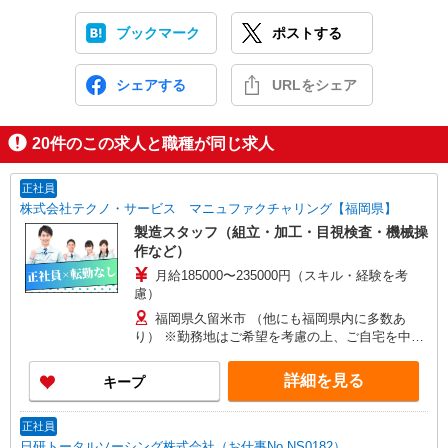
ブックマーク
ポストする
シェアする
URLをシェア
20
件のこの求人と職種が同じ求人
正社員
株式会社テクノ・サービス マニュファクチャリング【福岡県】
製造スタッフ（組立・加工・目視検査・機械操
作など）
月給185000〜235000円（スキル・経験を考
慮）
福岡県久留米市 （他にも福岡県内に多数あ
り） ※勤務地はご希望を考慮の上、ご自宅を中心
に通勤時間120分圏内のエリアとなります。（転勤
なし）
詳細を見る
キープ
正社員
日研トータルソーシング株式会社（お仕事No.NS0182）