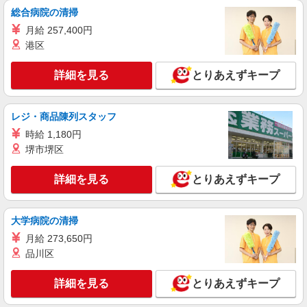
株式会社綜合キャリアオプション（1314VJ0805G69★61-S-T2）
総合病院の清掃
自動車部品のプレス/日払いOK
月給 257,400円
時給1,550円 交通費：既定支給
港区
福岡県久留米市
詳細を見る
とりあえずキープ
詳細を見る
キープ
レジ・商品陳列スタッフ
派遣社員
パーソルファクトリーパートナーズ株式会社
時給 1,180円
配線つなぎ、組立、ネジ締め（日勤）
堺市堺区
時給1200円 ※交通費全額支給（規定あり）
【月収例】21.6万円（21日勤務＋残業10h）
詳細を見る
とりあえずキープ
福岡県久留米市北野町
大学病院の清掃
詳細を見る
キープ
月給 273,650円
品川区
派遣社員
パーソルファクトリーパートナーズ株式会社
詳細を見る
とりあえずキープ
配線つなぎ、組立、ネジ締め（日勤）
時給1200円 ※交通費全額支給（規定あり）