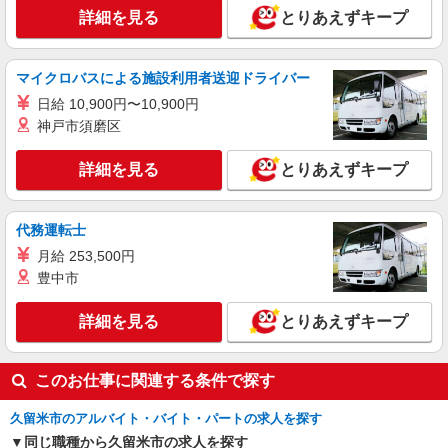
詳細を見る
とりあえずキープ
職業紹介
株式会社ＭＯＤＥ
組立・軽作業スタッフ
マイクロバスによる施設利用者送迎ドライバー
時給1400円〜 月収例29万円/残業・その他手当
日給 10,900円〜10,900円
含む 一般物件、レオパレス→住み込みでお仕事可
神戸市須磨区
能★☆ 綺麗な1R、1Kをご用意☆
福岡県久留米市田主丸町秋成
詳細を見る
とりあえずキープ
詳細を見る
キープ
代務運転士
月給 253,500円
豊中市
詳細を見る
とりあえずキープ
このお仕事に関連する条件で探す
久留米市のアルバイト・バイト・パートの求人を探す
同じ職種から久留米市の求人を探す