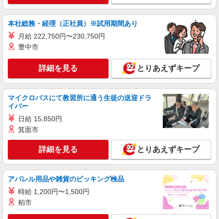
月〜3月は繁忙期となり残業が月平均30時間程度と
福岡県久留米市 【交通手段】 車・バイク・自
なります。 繁忙期の月収例は25.2万円です！（残
転車通勤可 ★工場駐車場無料で利用可
業30h+交通費含む） ＼前払い制度使えます／ ご
本社総務・経理（正社員）※試用期間あり
入社後の稼働分で前払い可能です！（規定有） し
詳細を見る
キープ
月給 222,750円〜230,750円
かも、アプリでカンタンに申請できちゃう♪
豊中市
正社員
職業紹介
株式会社リオン
詳細を見る
とりあえずキープ
アルミサッシの製造スタッフ
月給245,000円〜280,000円（経験・能力によ
マイクロバスにて教習所に通う生徒の送迎ドラ
る）
イバー
福岡県久留米市
日給 15,850円
箕面市
詳細を見る
キープ
詳細を見る
とりあえずキープ
職業紹介
株式会社ＭＯＤＥ
組立・軽作業スタッフ
アパレル用品や雑貨のピッキング検品
時給1500円〜 月収例29万円 / 残業30h / 深夜
時給 1,200円〜1,500円
60h 一般物件、レオパレス→住み込みでお仕事可
柏市
能★☆ 綺麗な1R、1Kをご用意☆
福岡県久留米市主丸町