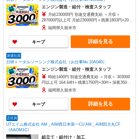
エンジン製造・組付・検査スタッフ
月給230000円 別途交通費支給 ＜月収＞
287000円以上可 月給230000円＋残業1803円×20H
＋深夜361円×60H
福岡県久留米市
詳細を見る
キープ
派遣社員
日研トータルソーシング株式会社（お仕事No.10A040）
エンジン製造・組付・検査スタッフ
時給1400円 別途交通費支給 ＜月収＞ 303000
円以上可 164.64H＋残業1750円×30H＋深夜350円
×60H
福岡県久留米市
詳細を見る
キープ
正社員
UTエイム株式会社 AM＿AIM西日本第一CU AM＿AIM田主丸CF
《AAOM1C》
組立て・組付け・加工