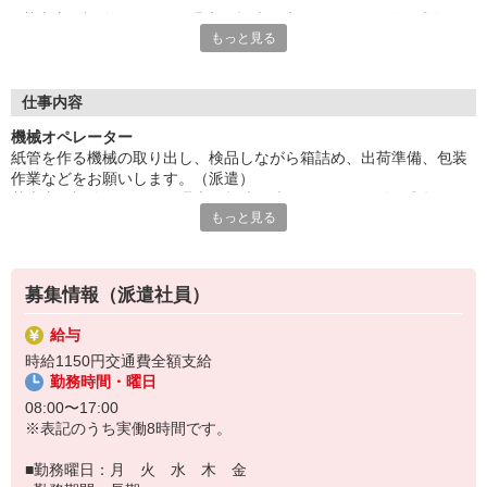
基本土日祝休みだから、週末は趣味の時間をしっかり確保◎年に
もっと見る
1回祝日出勤があります。
日勤のみで無理なくお仕事できます。先輩スタッフのサポートあ
り◎少しずつ慣れていける環境です！
■お友達紹介キャンペーン！デジタルギフト3000円分プレゼント
仕事内容
（当社規定あり）
機械オペレーター
紙管を作る機械の取り出し、検品しながら箱詰め、出荷準備、包装
『テクノ・サービス』は、派遣業界大手スタッフサービスグルー
作業などをお願いします。（派遣）
プです。
基本土日祝休みだから、週末は趣味の時間をしっかり確保◎年に1回
全国にあるお仕事の中から、一人ひとりのスキルや希望条件に応
もっと見る
祝日出勤があります。
じたお仕事をご案内します。
日勤のみで無理なくお仕事できます。先輩スタッフのサポートあり
安全管理体制も万全ですので安心してご就業いただけます。
◎少しずつ慣れていける環境です！
登録方法は、【オンライン】【電話】【登録会来場】の3つから
募集情報（派遣社員）
選べます♪
★★履歴書・証明写真は不要！★★
給与
また、ご登録済の方はお仕事の紹介がスムーズです。
時給1150円交通費全額支給
ご応募お待ちしています。
勤務時間・曜日
08:00〜17:00
※表記のうち実働8時間です。
■勤務曜日：月 火 水 木 金