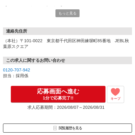
【オンライン登録（目安5分）】
もっと見る
いつでも好きな時間に登録OK
【電話登録（目安20分）】
受付時間/平日9:00〜19:00
連絡先住所
※電話登録の場合、就業前には登録会へお越しください
（本社）〒101-0022 東京都千代田区神田練塀町85番地 JEBL秋
葉原スクエア
【来場登録（目安1時間30分）】
受付時間/平日10:00〜17:00
この求人に関するお問い合わせ
▼Step2 全国にあるお仕事の中から、あなたにピッタリのお仕事を
0120-707-942
ご案内
担当：採用係
▼Step3 就業前に職場見学で気になる事はしっかりチェック！
▼Step4 気に入ったら雇用契約・お仕事スタート
応募画面へ進む
応募⇒最短で2日後からの勤務も可能です！
1分で応募完了!!
キープ
求人応募期間：2026/08/07～2026/08/31
閲覧履歴を見る