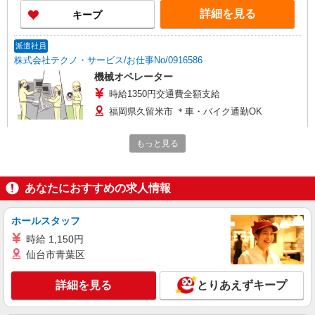
詳細を見る
キープ
派遣社員
株式会社テクノ・サービス/お仕事No/0916586
機械オペレーター
時給1350円交通費全額支給
福岡県久留米市 ＊車・バイク通勤OK
詳細を見る
もっと見る
キープ
派遣社員
あなたにおすすめの求人情報
株式会社テクノ・サービス/お仕事No/0912438
靴の加工製造業務
ホールスタッフ
時給1200円交通費全額支給
時給 1,150円
福岡県久留米市 ＊車・バイク通勤OK
仙台市青葉区
詳細を見る
キープ
詳細を見る
とりあえずキープ
派遣社員