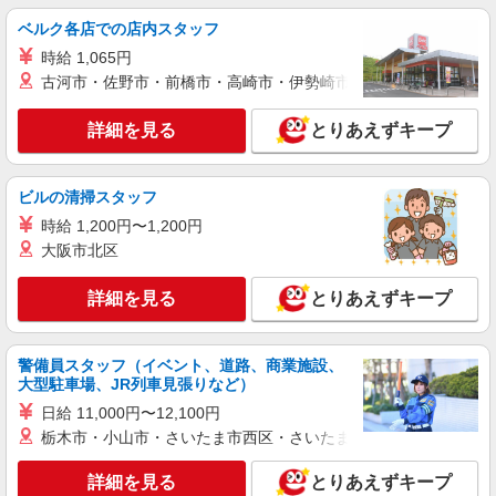
【月収例】21.6万円（21日勤務＋残業10h）
ベルク各店での店内スタッフ
福岡県久留米市北野町
時給 1,065円
古河市・佐野市・前橋市・高崎市・伊勢崎市・太田市・館林市・
詳細を見る
キープ
詳細を見る
とりあえずキープ
派遣社員
フジアルテ株式会社
半導体製造装置の製造／日勤
ビルの清掃スタッフ
月収例22.3万円/時給1150円 内訳：168h＋残業
時給 1,200円〜1,200円
10h＋交通費 ※残業手当含む ▼繁忙期について 1
大阪市北区
月〜3月は繁忙期となり残業が月平均30時間程度と
福岡県久留米市 【交通手段】 車・バイク・自
なります。 繁忙期の月収例は25.2万円です！（残
転車通勤可 ★工場駐車場無料で利用可
業30h+交通費含む） ＼前払い制度使えます／ ご
詳細を見る
とりあえずキープ
入社後の稼働分で前払い可能です！（規定有） し
詳細を見る
キープ
かも、アプリでカンタンに申請できちゃう♪
警備員スタッフ（イベント、道路、商業施設、
大型駐車場、JR列車見張りなど）
派遣社員
フジアルテ株式会社
日給 11,000円〜12,100円
半導体製造装置・半導体部品の検査／日勤
栃木市・小山市・さいたま市西区・さいたま市岩槻区・久喜市・
月収例22.3万円/時給1150円 内訳：168h＋残業
10h＋交通費 ※残業手当含む ▼繁忙期について 1
詳細を見る
とりあえずキープ