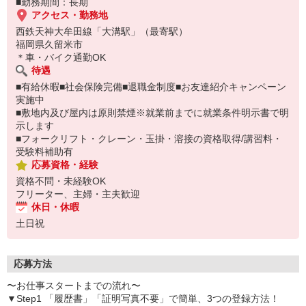
■勤務期間：長期
アクセス・勤務地
西鉄天神大牟田線「大溝駅」（最寄駅）
福岡県久留米市
＊車・バイク通勤OK
待遇
■有給休暇■社会保険完備■退職金制度■お友達紹介キャンペーン
実施中
■敷地内及び屋内は原則禁煙※就業前までに就業条件明示書で明
示します
■フォークリフト・クレーン・玉掛・溶接の資格取得/講習料・
受験料補助有
応募資格・経験
資格不問・未経験OK
フリーター、主婦・主夫歓迎
休日・休暇
土日祝
応募方法
〜お仕事スタートまでの流れ〜
▼Step1 「履歴書」「証明写真不要」で簡単、3つの登録方法！