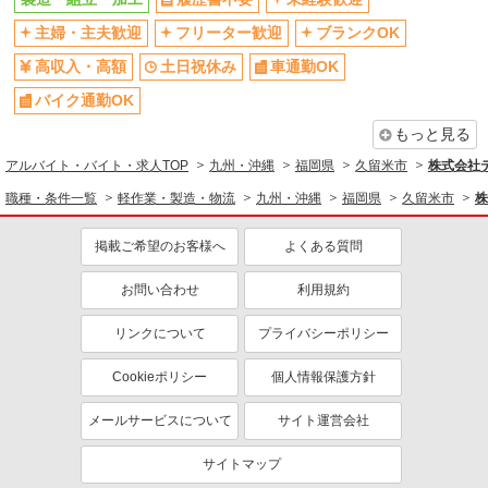
主婦・主夫歓迎
フリーター歓迎
ブランクOK
高収入・高額
土日祝休み
車通勤OK
バイク通勤OK
もっと見る
アルバイト・バイト・求人TOP
九州・沖縄
福岡県
久留米市
株式会社テ
職種・条件一覧
軽作業・製造・物流
九州・沖縄
福岡県
久留米市
株
掲載ご希望のお客様へ
よくある質問
お問い合わせ
利用規約
リンクについて
プライバシーポリシー
Cookieポリシー
個人情報保護方針
メールサービスについて
サイト運営会社
サイトマップ