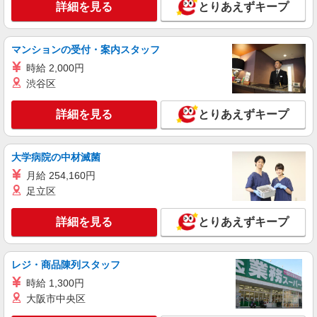
詳細を見る
とりあえずキープ
詳細を見る
キープ
マンションの受付・案内スタッフ
職業紹介
株式会社ＭＯＤＥ
時給 2,000円
組立・軽作業スタッフ
渋谷区
時給1700円〜 月収例30万円/残業・その他手当
含む 一般物件、レオパレス→住み込みでお仕事可
詳細を見る
とりあえずキープ
能★☆ 綺麗な1R、1Kをご用意☆
福岡県久留米市田主丸町
大学病院の中材滅菌
詳細を見る
キープ
月給 254,160円
足立区
職業紹介
株式会社ＭＯＤＥ
詳細を見る
とりあえずキープ
組立・軽作業スタッフ
時給1500円〜1875円 月収例31万円 / 残業20h /
深夜50h / 休出8h 一般物件、レオパレス→住み込
レジ・商品陳列スタッフ
みでお仕事可能★☆ 綺麗な1R、1Kをご用意☆
福岡県久留米市
時給 1,300円
大阪市中央区
詳細を見る
キープ