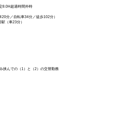
り
法定8.0H超過時間外時
20分／自転車34分／徒歩102分）
田駅（車23分）
み挟んでの（1）と（2）の交替勤務