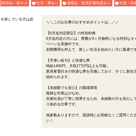
駅直結・駅チカ
社宅・寮あり
退職金・財形貯蓄制度あり
社割・特
事を探している方は必
＼＼このお仕事のおすすめポイントは…／／
【6月迄内定限定】の特別特典
6月迄内定の方には、寮費が3ヶ月無料になる特別なキ
ペーンを実施中です。
初期費用を抑えて、新しい生活を始めたい方に最適で
【手厚い給与】と快適な寮
時給1400円、月収27万円以上も可能。
家具家電付きの快適な寮を完備しており、すぐに新生
始められます。
【未経験でも安心】の職場環境
複雑な作業は少なめ。
先輩社員が丁寧に指導するため、未経験の方も安心し
り組める仕事です。
他多数ありますので、面談時にお気軽なくご質問くだ
い！