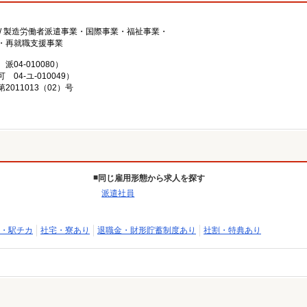
/ 製造労働者派遣事業・国際事業・福祉事業・
・再就職支援事業
4-010080）
4-ユ-010049）
011013（02）号
同じ雇用形態から求人を探す
派遣社員
・駅チカ
社宅・寮あり
退職金・財形貯蓄制度あり
社割・特典あり