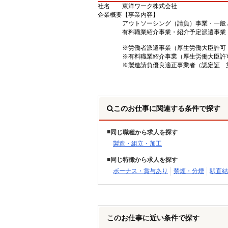
社名
東洋ワーク株式会社
企業概要
【事業内容】
アウトソーシング（請負）事業・一般 
有料職業紹介事業・紹介予定派遣事業
※労働者派遣事業（厚生労働大臣許可 派0
※有料職業紹介事業（厚生労働大臣許可 0
※製造請負優良適正事業者（認定証 第2
このお仕事に関連する条件で探す
同じ職種から求人を探す
製造・組立・加工
同じ特徴から求人を探す
ボーナス・賞与あり
禁煙・分煙
駅直結
このお仕事に近い条件で探す