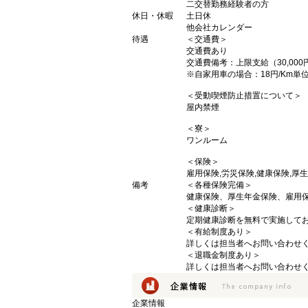
二交替勤務経験者の方
休日・休暇
土日休
他会社カレンダー
待遇
＜交通費＞
交通費あり
交通費備考：上限支給（30,000
※自家用車の場合：18円/Km単
＜受動喫煙防止措置について＞
屋内禁煙
＜寮＞
ワンルーム
＜保険＞
雇用保険,労災保険,健康保険,厚
備考
＜各種保険完備＞
健康保険、厚生年金保険、雇用
＜健康診断＞
定期健康診断を無料で実施して
＜有給制度あり＞
詳しくは担当者へお問い合わせ
＜退職金制度あり＞
詳しくは担当者へお問い合わせ
企業情報