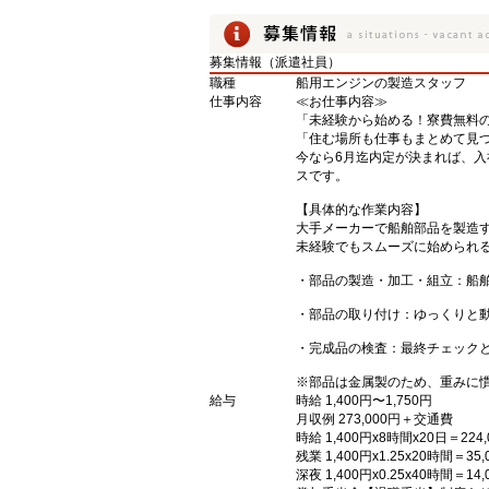
募集情報（派遣社員）
職種
船用エンジンの製造スタッフ
仕事内容
≪お仕事内容≫
「未経験から始める！寮費無料
「住む場所も仕事もまとめて見
今なら6月迄内定が決まれば、
スです。
【具体的な作業内容】
大手メーカーで船舶部品を製造
未経験でもスムーズに始められ
・部品の製造・加工・組立：船
・部品の取り付け：ゆっくりと
・完成品の検査：最終チェック
※部品は金属製のため、重みに
給与
時給 1,400円〜1,750円
月収例 273,000円＋交通費
時給 1,400円x8時間x20日＝224,
残業 1,400円x1.25x20時間＝35,
深夜 1,400円x0.25x40時間＝14,