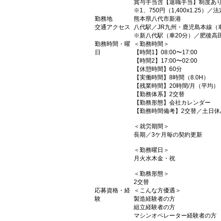
賞与手当含【退職手当】制度あ
※1、750円（1,400x1.25）／
勤務地
熊本県八代市新港
交通アクセス
八代駅／JR九州・鹿児島本線（車
※新八代駅（車20分）／肥後高
勤務時間・曜
＜勤務時間＞
日
【時間1】08:00〜17:00
【時間2】17:00〜02:00
【休憩時間】60分
【実働時間】8時間（8.0H）
【残業時間】20時間/月（平均）
【勤務体系】2交替
【勤務形態】会社カレンダー
【勤務時間備考】2交替／土日休
＜就労期間＞
長期／3ケ月毎の契約更新
＜勤務曜日＞
月火水木金・祝
＜勤務形態＞
2交替
応募資格・経
＜こんな方優遇＞
験
製造経験者の方
組立経験者の方
マシンオペレーター経験者の方