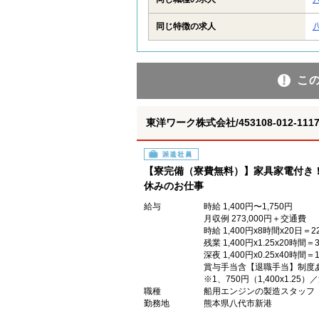
同じ特徴の求人
こ
東洋ワーク株式会社/453108-012-1117
派遣社員
【寮完備（寮費無料）】家具家電付き！
休みのお仕事
給与
時給 1,400円〜1,750円
月収例 273,000円＋交通費
時給 1,400円x8時間x20日＝22
残業 1,400円x1.25x20時間＝3
深夜 1,400円x0.25x40時間＝1
賞与手当含【退職手当】制度
※1、750円（1,400x1.25
職種
船用エンジンの製造スタッフ
勤務地
熊本県八代市新港