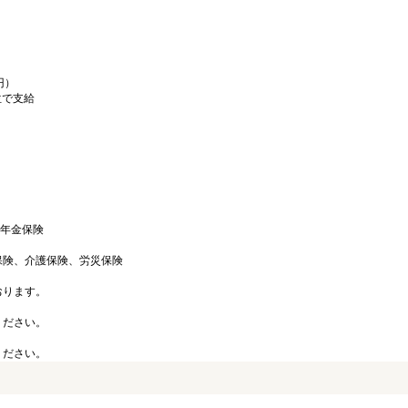
円）
位で支給
生年金保険
保険、介護保険、労災保険
おります。
ください。
ください。