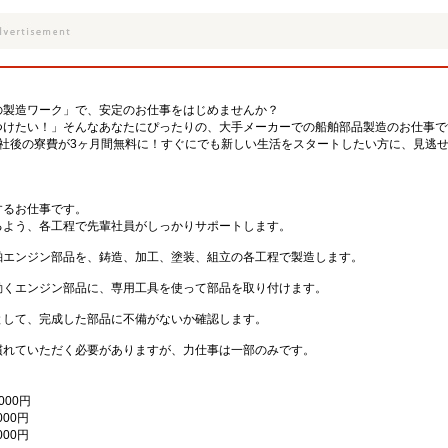
の製造ワーク」で、安定のお仕事をはじめませんか？
つけたい！」そんなあなたにぴったりの、大手メーカーでの船舶部品製造のお仕事で
入社後の寮費が3ヶ月間無料に！すぐにでも新しい生活をスタートしたい方に、見逃
するお仕事です。
るよう、各工程で先輩社員がしっかりサポートします。
舶エンジン部品を、鋳造、加工、塗装、組立の各工程で製造します。
動くエンジン部品に、専用工具を使って部品を取り付けます。
として、完成した部品に不備がないか確認します。
慣れていただく必要がありますが、力仕事は一部のみです。
000円
000円
000円