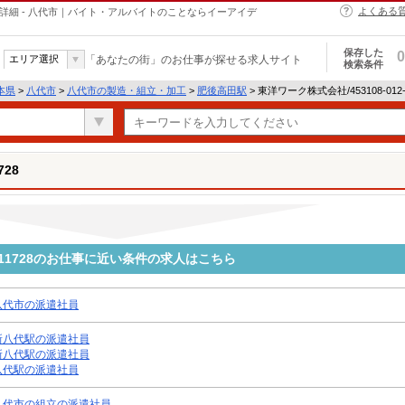
よくある
求人情報詳細 - 八代市｜バイト・アルバイトのことならイーアイデ
保存した
0
エリア選択
「あなたの街」のお仕事が探せる求人サイト
検索条件
本県
>
八代市
>
八代市の製造・組立・加工
>
肥後高田駅
> 東洋ワーク株式会社/453108-01
728
2-111728のお仕事に近い条件の求人はこちら
八代市の派遣社員
新八代駅の派遣社員
新八代駅の派遣社員
八代駅の派遣社員
八代市の組立の派遣社員