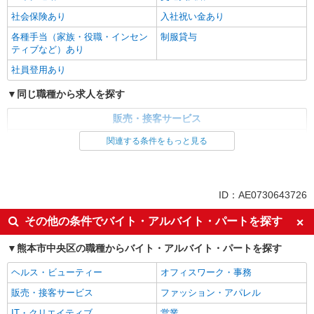
社会保険あり
入社祝い金あり
各種手当（家族・役職・インセン
制服貸与
ティブなど）あり
社員登用あり
同じ職種から求人を探す
販売・接客サービス
家電・携帯販売
関連する条件をもっと見る
同じ特徴から求人を探す
未経験歓迎
ミドル（40代～）活躍中
ID：AE0730643726
英語が活かせる
ボーナス・賞与あり
その他の条件でバイト・アルバイト・パートを探す
車通勤OK
交通費支給
熊本市中央区の職種からバイト・アルバイト・パートを探す
社会保険あり
社員登用あり
ヘルス・ビューティー
オフィスワーク・事務
販売・接客サービス
ファッション・アパレル
IT・クリエイティブ
営業