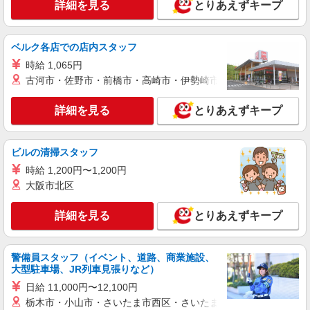
詳細を見る
とりあえずキープ
人気機種に詳しくなれる携帯販売【au】
月給259200円〜300000円（経験・能力によ
る） ※残業手当別途支給 ※研修期間6か月・時給
ベルク各店での店内スタッフ
1500円〜 ★交通費別途支給（規定あり） ゜
熊本県熊本市中央区の家電量販店
時給 1,065円
+゜・。○。・゜+゜・。○。・゜+゜ 入社祝い金10
万円支給(規定有) お友達を紹介頂くと, インセンテ
古河市・佐野市・前橋市・高崎市・伊勢崎市・太田市・館林市・
詳細を見る
キープ
ィブ支給(規定有) ゜・。○。・゜+゜・。○。・゜
+゜
詳細を見る
とりあえずキープ
紹介予定派遣
株式会社シエロ
【softbank】人気機種に詳しくなれる携帯販
ビルの清掃スタッフ
売
時給 1,200円〜1,200円
時給1250円〜 ※残業代支給 ★交通費別途支給
大阪市北区
（規定あり） ゜+゜・。○。・゜+゜・。○。・゜
+゜ 入社祝い金10万円支給(規定有) お友達を紹介
熊本県熊本市中央区のsoftbankショップ
詳細を見る
とりあえずキープ
頂くと, インセンティブ支給(規定有) ★月2回払
い・週払い可能（規程有）★ ゜・。○。・゜
詳細を見る
キープ
+゜・。○。・゜+゜
警備員スタッフ（イベント、道路、商業施設、
大型駐車場、JR列車見張りなど）
紹介予定派遣
株式会社シエロ
日給 11,000円〜12,100円
栃木市・小山市・さいたま市西区・さいたま市岩槻区・久喜市・
スマホ携帯販売【エーユー】