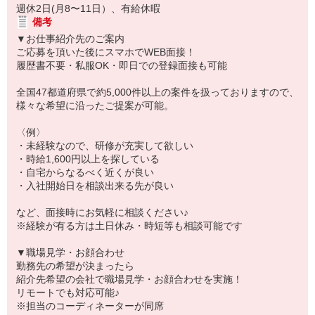
週休2日(月8〜11日）、有給休暇
備考
▼お仕事紹介先のご案内
ご応募を頂いた後にスマホでWEB面接！
履歴書不要・私服OK・即日での登録面接も可能
全国47都道府県で約5,000件以上の案件を扱っておりますので、
様々な希望に沿ったご提案が可能。
〈例〉
・未経験なので、研修が充実して欲しい
・時給1,600円以上を探している
・自宅からなるべく近くが良い
・入社開始日を相談出来る先が良い
など、面接時にお気軽に相談ください♪
※経験が有る方は土日休み・時短等も相談可能です
▼職場見学・お顔合わせ
勤務先の希望が決まったら
紹介先希望の会社で職場見学・お顔合わせを実施！
リモートでも対応可能♪
※担当のコーディネーターが同席