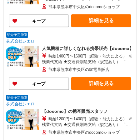
+゜ 入社祝い金10万円支給(規定有) お友達を紹介
熊本県熊本市中央区のdocomoショップ
頂くと, インセンティブ支給(規定有) ★月2回払
い・週払い可能（規程有）★ ゜・。○。・゜
詳細を見る
キープ
+゜・。○。・゜+゜
紹介予定派遣
株式会社シエロ
人気機種に詳しくなれる携帯販売【docomo】
時給1400円〜1600円（経験・能力による） ※
残業代支給 ★交通費別途支給（規定あり） ゜
+゜・。○。・゜+゜・。○。・゜+゜ 入社祝い金10
熊本県熊本市中央区の家電量販店
万円支給(規定有) お友達を紹介頂くと, インセンテ
ィブ支給(規定有) ★月2回払い・週払い可能（規程
詳細を見る
キープ
有）★ ゜・。○。・゜+゜・。○。・゜+゜
紹介予定派遣
株式会社シエロ
【docomo】の携帯販売スタッフ
時給1200円〜1400円（経験・能力による） ※
残業代支給 ★交通費別途支給（規定あり） ゜
+゜・。○。・゜+゜・。○。・゜+゜ 入社祝い金10
熊本県熊本市中央区のdocomoショップ
万円支給(規定有) お友達を紹介頂くと, インセンテ