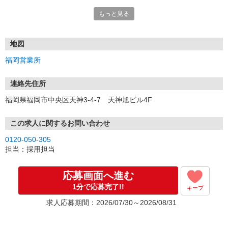
もっと見る
■電話応募の場合
電話応募も歓迎！（受付:10:00〜20:00）
土日祝も受付中♪
地図
【選考フロー】
福岡営業所
①応募から3営業日を目安に、メールorお電話でご連絡します。
②面接日時を決定！「0120」から始まる電話番号からご連絡します
★スマホでWEB面接（LINEなど）・出張面接・事務所面接と選べま
連絡先住所
す
福岡県福岡市中央区天神3-4-7 天神旭ビル4F
③面接実施（履歴書不要）
④勤務開始（スタート日は応相談）
※ご希望があれば、職場見学の調整もOKです！
この求人に関するお問い合わせ
0120-050-305
お気軽にご応募ください♪
担当：採用担当
応募画面へ進む
1分で応募完了!!
キープ
求人応募期間：2026/07/30～2026/08/31