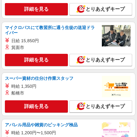
月給259200円〜300000円（経験・能力によ
詳細を見る
とりあえずキープ
る） ※残業手当別途支給 ※研修期間6か月・時給
1500円〜 ★交通費別途支給（規定あり） ゜
熊本県熊本市中央区の家電量販店
+゜・。○。・゜+゜・。○。・゜+゜ 入社祝い金10
万円支給(規定有) お友達を紹介頂くと, インセンテ
マイクロバスにて教習所に通う生徒の送迎ドラ
詳細を見る
キープ
ィブ支給(規定有) ゜・。○。・゜+゜・。○。・゜
イバー
+゜
日給 15,850円
派遣社員
箕面市
株式会社シエロ
【楽天モバイル】の店舗スタッフ
詳細を見る
とりあえずキープ
月給：245250円〜319150円 ＋賞与年2回＋イ
ンセンティブ ※経験・能力による ※残業代支給
★交通費別途支給（規定あり） ゜+゜・。○。・゜
スーパー資材の仕分け作業スタッフ
熊本県熊本市中央区の楽天モバイルショップ
+゜・。○。・゜+゜ 入社祝い金10万円支給(規定
時給 1,350円
有) お友達を紹介頂くと, インセンティブ支給(規定
詳細を見る
船橋市
キープ
有) ゜・。○。・゜+゜・。○。・゜+゜
詳細を見る
とりあえずキープ
派遣社員
株式会社シエロ
スマホ携帯販売【エーユー】
アパレル用品や雑貨のピッキング検品
時給 未経験1400円〜 時給 経験者1500円〜 ※
時給 1,200円〜1,500円
残業代支給 ★交通費別途支給（規定あり） ゜