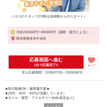
シエロのスタッフの9割は未経験からのスタート♪
月給259200円〜300000円（経験・能力による）
※残業手当別途支給
熊本県熊本市中央区
※研修期間6か月・時給1500円〜
★交通費別途支給（規定あり）
゜+゜・。○。・゜+゜・。○。・゜+゜
応募画面へ進む
入社祝い金10万円支給(規定有)
1分で応募完了!!
キープ
お友達を紹介頂くと,
求人応募期間：2026/07/30～2026/08/31
インセンティブ支給(規定有)
゜・。○。・゜+゜・。○。・゜+゜
★即日勤務OK！履歴書不要★
★20代・30代・40代が活躍しています♪
★ネイル・髪型・アクセサリー自由(規定あり)
もっと見る
シエロのスタッフは9割が未経験スタート。