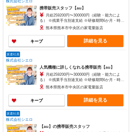
株式会社シエロ
携帯販売スタッフ【au】
月給259200円〜300000円（経験・能力によ
る） ※残業手当別途支給 ※研修期間6か月・時給
1500円〜 ★交通費別途支給（規定あり） ゜
熊本県熊本市中央区の家電量販店
+゜・。○。・゜+゜・。○。・゜+゜ 入社祝い金10
万円支給(規定有) お友達を紹介頂くと, インセンテ
詳細を見る
キープ
ィブ支給(規定有) ゜・。○。・゜+゜・。○。・゜
+゜
派遣社員
株式会社シエロ
人気機種に詳しくなれる携帯販売【au】
月給259200円〜300000円（経験・能力によ
る） ※残業手当別途支給 ※研修期間6か月・時給
1500円〜 ★交通費別途支給（規定あり） ゜
熊本県熊本市中央区の家電量販店
+゜・。○。・゜+゜・。○。・゜+゜ 入社祝い金10
万円支給(規定有) お友達を紹介頂くと, インセンテ
詳細を見る
キープ
ィブ支給(規定有) ゜・。○。・゜+゜・。○。・゜
+゜
派遣社員
株式会社シエロ
【au】の携帯販売スタッフ