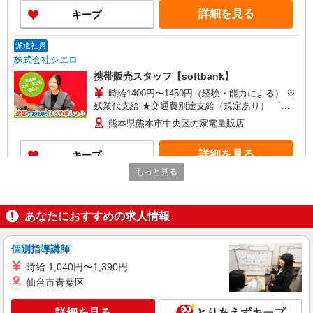
ィブ支給(規定有) ★月2回払い・週払い可能（規程
詳細を見る
キープ
有）★ ゜・。○。・゜+゜・。○。・゜+゜
派遣社員
株式会社シエロ
携帯販売スタッフ【softbank】
時給1400円〜1450円（経験・能力による） ※
残業代支給 ★交通費別途支給（規定あり） ゜
+゜・。○。・゜+゜・。○。・゜+゜ 入社祝い金10
熊本県熊本市中央区の家電量販店
万円支給(規定有) お友達を紹介頂くと, インセンテ
ィブ支給(規定有) ★月2回払い・週払い可能（規程
詳細を見る
キープ
有）★ ゜・。○。・゜+゜・。○。・゜+゜
もっと見る
派遣社員
株式会社シエロ
あなたにおすすめの求人情報
スマホ携帯販売【ワイモバイル】
時給1400円〜1450円（経験・能力による） ※
残業代支給 ★交通費別途支給（規定あり） ゜
個別指導講師
+゜・。○。・゜+゜・。○。・゜+゜ 入社祝い金10
熊本県熊本市中央区の家電量販店
時給 1,040円〜1,390円
万円支給(規定有) お友達を紹介頂くと, インセンテ
仙台市青葉区
ィブ支給(規定有) ★月2回払い・週払い可能（規程
詳細を見る
キープ
有）★ ゜・。○。・゜+゜・。○。・゜+゜
詳細を見る
とりあえずキープ