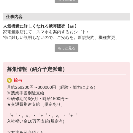
大手キャリアの店舗勤務なので安心・安定！
一度身に着けた知識は、
ずっと先まで役に立ちます！
仕事内容
人気機種に詳しくなれる携帯販売【au】
丁寧な研修もあるので、
家電量販店にて、スマホを案内するおシゴト♪
みなさんから働きやすいと好評です♪
特に難しい説明もないので、ご安心を。新規契約、機種変更、
最新アプリ事情やお得なプラン、
各種料金プランのご相談対応・ご提案などをお願いします。
スマホの裏ワザを学べるチャンス♪
もっと見る
初めての方でも安心♪
【選べるお仕事いろいろ】
あなた専属のコーディネーターが親切・丁寧にフォローするので、
￣￣￣￣￣￣￣￣￣￣￣
満足度◎
▼オフィスワーク
募集情報（紹介予定派遣）
事務、経理、データ入力、コールセンター、受付
■携帯やインターネット販売業務
▼工場・製造・軽作業系
給与
docomo(ドコモ)/au(エーユー)・KDDI/softbank(ソフトバンク)など
機械/食品製造・梱包・仕分け・加工・組立・検査
月給259200円〜300000円（経験・能力による）
の大手キャリアから
▼美容系
※残業手当別途支給
ワイモバイル(Y!mobille)、楽天モバイル、UQなど格安スマホまで幅
眉毛サロンのアイブロウ・ネイリスト・エステ
※研修期間6か月・時給1500円〜
広く紹介可能♪
▼営業・販売
★交通費別途支給（規定あり）
人気のApple（アップル）店舗もございます！
法人営業・アパレル販売・個別指導塾・人材紹介
▼人気案件も多数♪
゜+゜・。○。・゜+゜・。○。・゜+゜
短期・期間限定・オープニング・官公庁案件
入社祝い金10万円支給(規定有)
上場/優良/大手企業など
お友達を紹介頂くと,