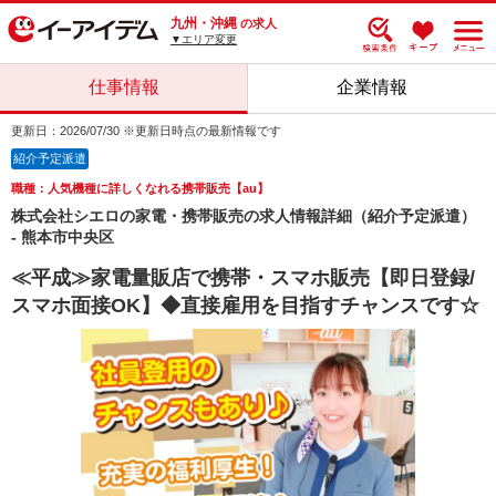
九州・沖縄
の求人
▼エリア変更
仕事情報
企業情報
更新日：2026/07/30 ※更新日時点の最新情報です
紹介予定派遣
職種：人気機種に詳しくなれる携帯販売【au】
株式会社シエロの家電・携帯販売の求人情報詳細（紹介予定派遣）
- 熊本市中央区
≪平成≫家電量販店で携帯・スマホ販売【即日登録/
スマホ面接OK】◆直接雇用を目指すチャンスです☆