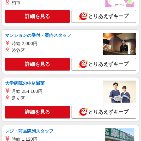
+゜・。○。・゜+゜・。○。・゜+゜ 入社祝い金10
柏市
熊本県下の家電量販店 ※週単位で勤務地が変
万円支給(規定有) お友達を紹介頂くと, インセンテ
更となります。
ィブ支給(規定有) ★月2回払い・週払い可能（規程
詳細を見る
とりあえずキープ
有）★ ゜・。○。・゜+゜・。○。・゜+゜
詳細を見る
キープ
マンションの受付・案内スタッフ
紹介予定派遣
時給 2,000円
株式会社シエロ
渋谷区
【楽天モバイル】の店舗スタッフ
月給：245250円〜319150円 ＋賞与年2回＋イ
詳細を見る
とりあえずキープ
ンセンティブ ※経験・能力による ※残業代支給
★交通費別途支給（規定あり） ゜+゜・。○。・゜
熊本県熊本市中央区の楽天モバイルショップ
+゜・。○。・゜+゜ 入社祝い金10万円支給(規定
有) お友達を紹介頂くと, インセンティブ支給(規定
大学病院の中材滅菌
詳細を見る
キープ
有) ゜・。○。・゜+゜・。○。・゜+゜
月給 254,160円
足立区
紹介予定派遣
株式会社シエロ
詳細を見る
とりあえずキープ
【楽天モバイル】人気機種に詳しくなれる携帯
販売
時給1650円〜1850円（経験・能力による） ※
レジ・商品陳列スタッフ
残業代支給 ★交通費別途支給（規定あり） ゜
時給 1,120円
+゜・。○。・゜+゜・。○。・゜+゜ 入社祝い金10