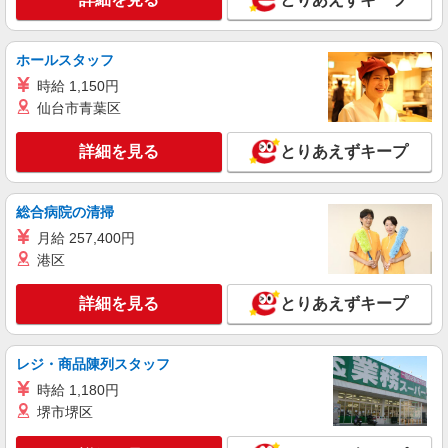
紹介予定派遣
株式会社シエロ
ホールスタッフ
人気機種に詳しくなれる携帯販売【au】
時給 1,150円
月給259200円〜300000円（経験・能力によ
る） ※残業手当別途支給 ※研修期間6か月・時給
仙台市青葉区
1500円〜 ★交通費別途支給（規定あり） ゜
熊本県熊本市中央区の家電量販店
+゜・。○。・゜+゜・。○。・゜+゜ 入社祝い金10
詳細を見る
とりあえずキープ
万円支給(規定有) お友達を紹介頂くと, インセンテ
詳細を見る
キープ
ィブ支給(規定有) ゜・。○。・゜+゜・。○。・゜
+゜
総合病院の清掃
派遣社員
月給 257,400円
株式会社シエロ
港区
携帯販売スタッフ【softbank】
時給1400円〜1450円（経験・能力による） ※
詳細を見る
とりあえずキープ
残業代支給 ★交通費別途支給（規定あり） ゜
+゜・。○。・゜+゜・。○。・゜+゜ 入社祝い金10
熊本県熊本市中央区の家電量販店
万円支給(規定有) お友達を紹介頂くと, インセンテ
ィブ支給(規定有) ★月2回払い・週払い可能（規程
レジ・商品陳列スタッフ
詳細を見る
キープ
有）★ ゜・。○。・゜+゜・。○。・゜+゜
時給 1,180円
堺市堺区
派遣社員
株式会社シエロ