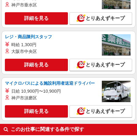
熊本県熊本市中央区の楽天モバイルショップ
万円支給(規定有) お友達を紹介頂くと, インセンテ
神戸市垂水区
ィブ支給(規定有) ★月2回払い・週払い可能（規程
詳細を見る
キープ
有）★ ゜・。○。・゜+゜・。○。・゜+゜
詳細を見る
とりあえずキープ
紹介予定派遣
株式会社シエロ
レジ・商品陳列スタッフ
【docomo】の携帯販売スタッフ
時給 1,300円
時給1300円〜1400円（経験・能力による） ※
大阪市中央区
残業代支給 ★交通費別途支給（規定あり） ゜
+゜・。○。・゜+゜・。○。・゜+゜ 入社祝い金10
熊本県熊本市中央区のdocomoショップ
詳細を見る
とりあえずキープ
万円支給(規定有) お友達を紹介頂くと, インセンテ
ィブ支給(規定有) ★月2回払い・週払い可能（規程
詳細を見る
キープ
有）★ ゜・。○。・゜+゜・。○。・゜+゜
マイクロバスによる施設利用者送迎ドライバー
日給 10,900円〜10,900円
神戸市須磨区
詳細を見る
とりあえずキープ
このお仕事に関連する条件で探す