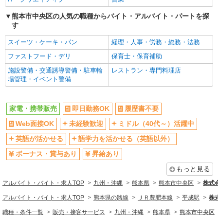
熊本市中央区の人気の職種からバイト・アルバイト・パートを探
す
スイーツ・ケーキ・パン
経理・人事・労務・総務・法務
ファストフード・デリ
保育士・保育補助
施設警備・交通誘導警備・駐車輪
レストラン・専門料理店
場管理・イベント警備
家電・携帯販売
即日勤務OK
履歴書不要
Web面接OK
未経験歓迎
ミドル（40代～）活躍中
英語が活かせる
語学力を活かせる（英語以外）
ボーナス・賞与あり
昇給あり
もっと見る
アルバイト・バイト・求人TOP
九州・沖縄
熊本県
熊本市中央区
株式
アルバイト・バイト・求人TOP
熊本県の路線
ＪＲ豊肥本線
平成駅
株
職種・条件一覧
販売・接客サービス
九州・沖縄
熊本県
熊本市中央区