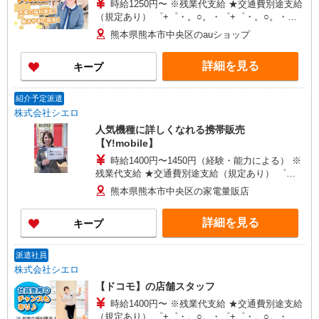
時給1250円〜 ※残業代支給 ★交通費別途支給
（規定あり） ゜+゜・。○。・゜+゜・。○。・゜
+゜ 入社祝い金10万円支給(規定有) お友達を紹介
熊本県熊本市中央区のauショップ
頂くと, インセンティブ支給(規定有) ★月2回払
い・週払い可能（規程有）★ ゜・。○。・゜
詳細を見る
キープ
+゜・。○。・゜+゜
紹介予定派遣
株式会社シエロ
人気機種に詳しくなれる携帯販売
【Y!mobile】
時給1400円〜1450円（経験・能力による） ※
残業代支給 ★交通費別途支給（規定あり） ゜
+゜・。○。・゜+゜・。○。・゜+゜ 入社祝い金10
熊本県熊本市中央区の家電量販店
万円支給(規定有) お友達を紹介頂くと, インセンテ
ィブ支給(規定有) ★月2回払い・週払い可能（規程
詳細を見る
キープ
有）★ ゜・。○。・゜+゜・。○。・゜+゜
派遣社員
株式会社シエロ
【ドコモ】の店舗スタッフ
時給1400円〜 ※残業代支給 ★交通費別途支給
（規定あり） ゜+゜・。○。・゜+゜・。○。・゜