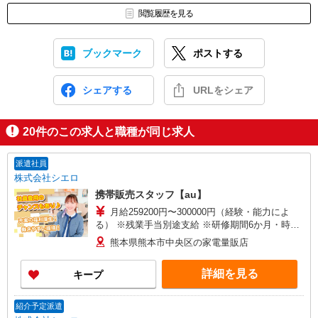
閲覧履歴を見る
ブックマーク
ポストする
シェアする
URLをシェア
20
件のこの求人と職種が同じ求人
派遣社員
株式会社シエロ
携帯販売スタッフ【au】
月給259200円〜300000円（経験・能力によ
る） ※残業手当別途支給 ※研修期間6か月・時給
1500円〜 ★交通費別途支給（規定あり） ゜
熊本県熊本市中央区の家電量販店
+゜・。○。・゜+゜・。○。・゜+゜ 入社祝い金10
万円支給(規定有) お友達を紹介頂くと, インセンテ
詳細を見る
キープ
ィブ支給(規定有) ゜・。○。・゜+゜・。○。・゜
+゜
紹介予定派遣