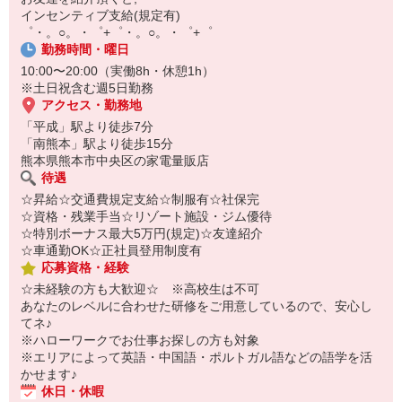
【スマホ面接実施中】
インセンティブ支給(規定有)
￣￣￣￣￣￣￣￣￣
゜・。○。・゜+゜・。○。・゜+゜
自宅に居ながらスマホでカンタン面接OK！
勤務時間・曜日
オンライン面談なのでスピード対応。
10:00〜20:00（実働8h・休憩1h）
※土日祝含む週5日勤務
アクセス・勤務地
「平成」駅より徒歩7分
「南熊本」駅より徒歩15分
熊本県熊本市中央区の家電量販店
待遇
☆昇給☆交通費規定支給☆制服有☆社保完
☆資格・残業手当☆リゾート施設・ジム優待
☆特別ボーナス最大5万円(規定)☆友達紹介
☆車通勤OK☆正社員登用制度有
応募資格・経験
☆未経験の方も大歓迎☆ ※高校生は不可
あなたのレベルに合わせた研修をご用意しているので、安心し
てネ♪
※ハローワークでお仕事お探しの方も対象
※エリアによって英語・中国語・ポルトガル語などの語学を活
かせます♪
休日・休暇