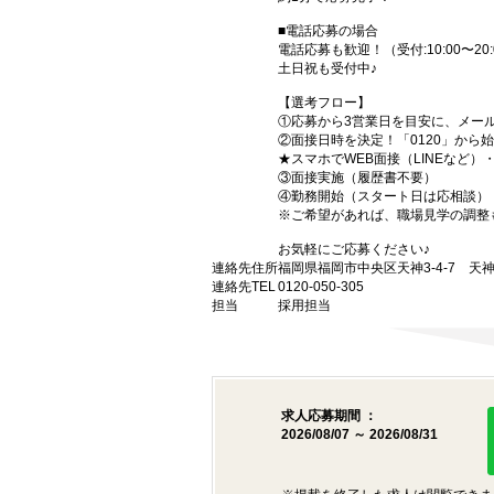
■電話応募の場合
電話応募も歓迎！（受付:10:00〜20:
土日祝も受付中♪
【選考フロー】
①応募から3営業日を目安に、メール
②面接日時を決定！「0120」から
★スマホでWEB面接（LINEなど
③面接実施（履歴書不要）
④勤務開始（スタート日は応相談）
※ご希望があれば、職場見学の調整
お気軽にご応募ください♪
連絡先住所
福岡県福岡市中央区天神3-4-7 天神
連絡先TEL
0120-050-305
担当
採用担当
求人応募期間 ：
2026/08/07 ～ 2026/08/31