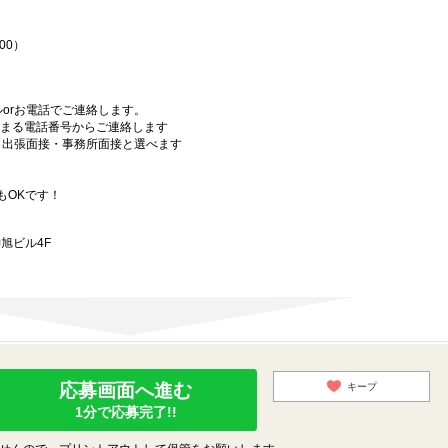
00）
orお電話でご連絡します。
始まる電話番号からご連絡します
）・出張面接・事務所面接と選べます
もOKです！
旭ビル4F
応募画面へ進む
キープ
1分で応募完了!!