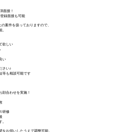
EB面接！
の登録面接も可能
件以上の案件を扱っておりますので、
能。
て欲しい
る
良い
ださい♪
短等も相談可能です
お顔合わせを実施！
席
ス研修
後
す。
望をお伺いしたうえで調整可能。