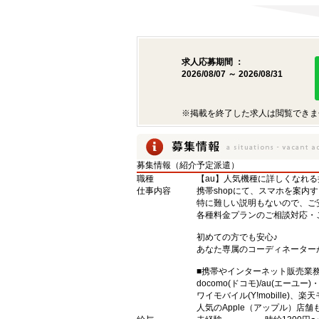
求人応募期間 ：
2026/08/07 ～ 2026/08/31
※掲載を終了した求人は閲覧できま
募集情報（紹介予定派遣）
職種
【au】人気機種に詳しくなれ
仕事内容
携帯shopにて、スマホを案内
特に難しい説明もないので、ご
各種料金プランのご相談対応・
初めての方でも安心♪
あなた専属のコーディネーター
■携帯やインターネット販売業
docomo(ドコモ)/au(エーユー
ワイモバイル(Y!mobille)
人気のApple（アップル）店