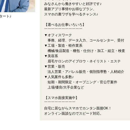
みなさんから働きやすいと好評です♪
最新アプリ事情やお得なプラン、
スマホの裏ワザを学べるチャンス♪
タート♪
【選べるお仕事いろいろ】
￣￣￣￣￣￣￣￣￣￣￣
▼オフィスワーク
事務、経理、データ入力、コールセンター、受付
▼工場・製造・軽作業系
機械/食品製造・梱包・仕分け・加工・組立・検査
▼美容系
眉毛サロンのアイブロウ・ネイリスト・エステ
▼営業・販売
法人営業・アパレル販売・個別指導塾・人材紹介
▼人気案件も多数♪
短期・期間限定・オープニング・官公庁案件
上場/優良/大手企業など
【スマホ面接実施中】
￣￣￣￣￣￣￣￣￣
自宅に居ながらスマホでカンタン面接OK！
オンライン面談なのでスピード対応。