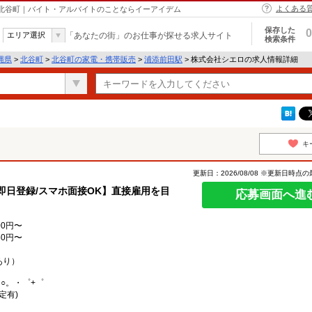
よくある
 北谷町｜バイト・アルバイトのことならイーアイデム
保存した
0
エリア選択
「あなたの街」のお仕事が探せる求人サイト
検索条件
縄県
>
北谷町
>
北谷町の家電・携帯販売
>
浦添前田駅
> 株式会社シエロの求人情報詳細
キ
更新日：2026/08/08 ※更新日時点
【即日登録/スマホ面接OK】直接雇用を目
応募画面へ進
0円〜
0円〜
あり）
○。・゜+゜
定有)