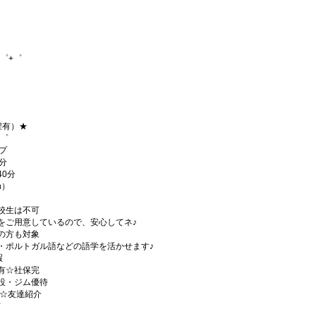
゜+゜
程有）★
+゜
プ
分
0分
h）
校生は不可
をご用意しているので、安心してネ♪
の方も対象
・ポルトガル語などの語学を活かせます♪
暇
有☆社保完
設・ジム優待
)☆友達紹介
有