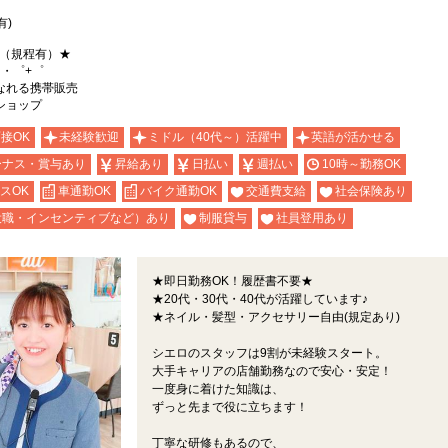
有)
能（規程有）★
。・゜+゜
なれる携帯販売
ショップ
面接OK
未経験歓迎
ミドル（40代～）活躍中
英語が活かせる
ーナス・賞与あり
昇給あり
日払い
週払い
10時～勤務OK
スOK
車通勤OK
バイク通勤OK
交通費支給
社会保険あり
役職・インセンティブなど）あり
制服貸与
社員登用あり
★即日勤務OK！履歴書不要★
★20代・30代・40代が活躍しています♪
★ネイル・髪型・アクセサリー自由(規定あり)
シエロのスタッフは9割が未経験スタート。
大手キャリアの店舗勤務なので安心・安定！
一度身に着けた知識は、
ずっと先まで役に立ちます！
丁寧な研修もあるので、