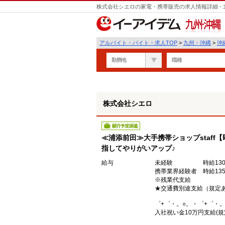
株式会社シエロの家電・携帯販売の求人情報詳細 -
遣
九州・沖縄
アルバイト・バイト・求人TOP
>
九州・沖縄
>
沖
勤務地
職種
株式会社シエロ
紹介予定派遣
≪浦添前田≫大手携帯ショップstaff
指してやりがいアップ♪
給与
未経験 時給130
携帯業界経験者 時給135
※残業代支給
★交通費別途支給（規定
゜+゜・。○。・゜+゜・。
入社祝い金10万円支給(規