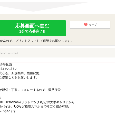
応募画面へ進む
キープ
1分で応募完了!!
せんので、プリントアウトして保管をお願いします。
る携帯販売
するおシゴト♪
安心を。新規契約、機種変更、
ご提案などをお願いします。
が親切・丁寧にフォローするので、満足度◎
務
)・KDDI/softbank(ソフトバンク)などの大手キャリアから
、楽天モバイル、UQなど格安スマホまで幅広く紹介可能♪
舗もございます！