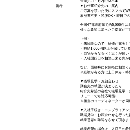
☆週払い・月2回払いOK
備考
▼お仕事紹介先のご案内
ご応募を頂いた後にスマホでW
履歴書不要・私服OK・即日で
全国47都道府県で約5,000
様々な希望に沿ったご提案が可
〈例〉
・未経験なので、研修が充実し
・時給1,600円以上を探してい
・自宅からなるべく近くが良い
・入社開始日を相談出来る先が
など、面接時にお気軽に相談く
※経験が有る方は土日休み・時
▼職場見学・お顔合わせ
勤務先の希望が決まったら
紹介先希望の会社で職場見学・
リモートでも対応可能♪
※担当のコーディネーターが同
▼入社手続き・コンプライアン
職場見学・お顔合わせを行った
就業意思の確認をさせて頂きま
就業希望の場合は、入店日の希