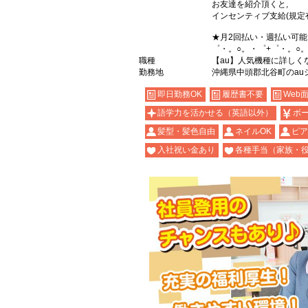
お友達を紹介頂くと,
インセンティブ支給(規定
★月2回払い・週払い可
゜・。○。・゜+゜・。○
職種
【au】人気機種に詳しく
勤務地
沖縄県中頭郡北谷町のau
即日勤務OK
履歴書不要
Web
語学力を活かせる（英語以外）
ボ
髪型・髪色自由
ネイルOK
ピア
入社祝い金あり
各種手当（家族・