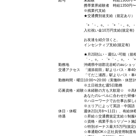
給与
未経験 時給1300円〜
携帯業界経験者 時給1350円〜
※残業代支給
★交通費別途支給（規定あり）
゜+゜・。○。・゜+゜・。○。・
入社祝い金10万円支給(規定有)
お友達を紹介頂くと,
インセンティブ支給(規定有)
★月2回払い・週払い可能（規
゜・。○。・゜+゜・。○。・゜
勤務地
沖縄県中頭郡北谷町のauショッ
交通アクセス
「浦添前田」駅よりバス・車40
「てだこ浦西」駅よりバス・車4
勤務時間・曜日
10:00〜20:00（実働8h・休憩1
※土日祝含む週5日勤務
応募資格・経験
☆未経験の方も大歓迎☆ ※高
あなたのレベルに合わせた研修
※ハローワークでお仕事お探し
※エリアによって英語・中国語
休日・休暇
週休2日(月8〜11日）、有給休
待遇
☆昇給☆交通費規定支給☆制服
☆資格・残業手当☆リゾート施
☆特別ボーナス最大5万円(規定
☆車通勤OK☆正社員登用制度