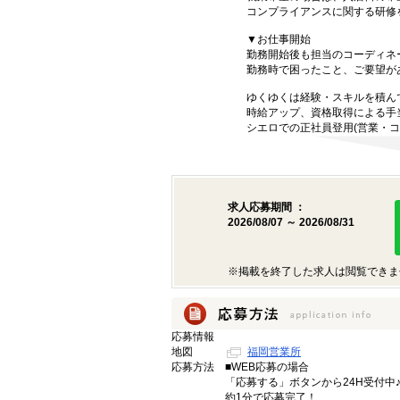
コンプライアンスに関する研修
▼お仕事開始
勤務開始後も担当のコーディネ
勤務時で困ったこと、ご要望が
ゆくゆくは経験・スキルを積ん
時給アップ、資格取得による手
シエロでの正社員登用(営業・コ
求人応募期間 ：
2026/08/07 ～ 2026/08/31
※掲載を終了した求人は閲覧できま
応募情報
地図
福岡営業所
応募方法
■WEB応募の場合
「応募する」ボタンから24H受付中
約1分で応募完了！