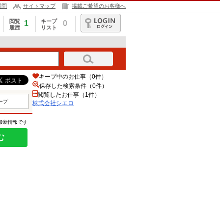
質問
サイトマップ
掲載ご希望のお客様へ
閲覧
キープ
1
0
履歴
リスト
ログイン
キープ中のお仕事（0件）
保存した検索条件（
0
件）
閲覧したお仕事（1件）
ープ
株式会社シエロ
の最新情報です
む