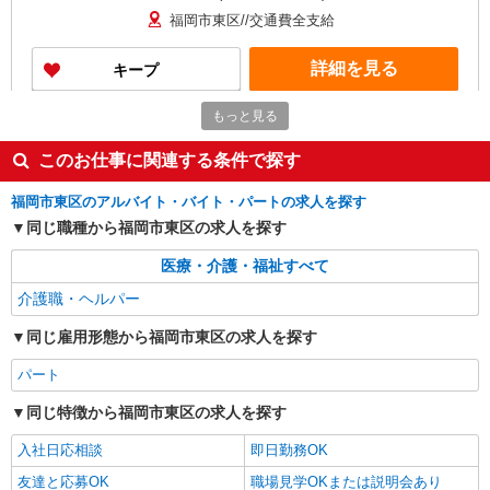
福岡市東区//交通費全支給
詳細を見る
キープ
もっと見る
アルバイト
パート
派遣社員
紹介予定派遣
日研トータルソーシング株式会社 メディカルケア事業部/博多オフィ
このお仕事に関連する条件で探す
ス
介護スタッフ／資格あり or 経験者
福岡市東区のアルバイト・バイト・パートの求人を探す
時給1,320円〜1,400円 ◆無資格・経験者：時
同じ職種から福岡市東区の求人を探す
給1,320円〜 ◆初任者研修・未経験：時給1,320
円〜 ◆初任者研修・経験者：時給1,350円〜 ◆介
福岡県福岡市東区 【最寄駅】JR香椎線「海ノ
医療・介護・福祉すべて
護福祉士：時給1,400円〜 ※経験者は3ヶ月以上 ※
中道」駅 ★勤務地は3000ヶ所以上★ 自宅から通
給与幅は経験・能力による ★週払いOK（規定あ
介護職・ヘルパー
いやすいエリアなど、お好きな勤務地をお選び下
り）
さい！！
詳細を見る
キープ
同じ雇用形態から福岡市東区の求人を探す
パート
アルバイト
パート
派遣社員
紹介予定派遣
日研トータルソーシング株式会社 メディカルケア事業部/博多オフィ
同じ特徴から福岡市東区の求人を探す
ス
介護スタッフ／資格あり or 経験者
入社日応相談
即日勤務OK
時給1,320円〜1,400円 ◆無資格・経験者：時
友達と応募OK
職場見学OKまたは説明会あり