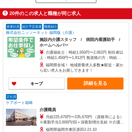
ID：AE0602829093
20
件のこの求人と職種が同じ求人
掲載期間終了
派遣社員
紹介予定派遣
職業紹介
株式会社ニッソーネット 福岡版（介護）
施設内介護スタッフ / 病院内看護助手 /
ホームヘルパー
介護福祉士：時給1,650円〜2,062円 初任者以
上：時給1,450円〜1,812円 無資格の方：時給
1,350円〜1,687円 ※給与幅は勤務先による +交通
福岡県全域！ 地域密着求人多数★駅近・家か
費、諸手当（勤務先による） +0円で介護資格が取
ら近い求人をお探しできます！
れる （別途規定） ★給与日払い制度あり！
詳細を見る
キープ
正社員
ケアポート箱崎
介護職員
月給225,670円〜235,670円 （資格等による）
※夜勤手当3,000円/回＋深夜割増分支給 ※介護一
時金/年2回（6月・12月）
福岡県福岡市東区原田2-21-10