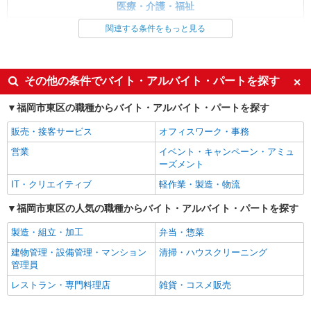
医療・介護・福祉
時給1,300円〜1,400円 ★週払いOK（規定あ
り） ※給与幅は経験・能力による
介護職・ヘルパー
関連する条件をもっと見る
福岡県福岡市東区 【最寄駅】JR香椎線「西戸
崎」駅よりバス、下車後徒歩15分 ★勤務地は3000
同じ特徴から求人を探す
ヶ所以上★ 自宅から通いやすいエリアなど、お好
きな勤務地をお選び下さい！！
未経験歓迎
ミドル（40代～）活躍中
詳細を見る
その他の条件でバイト・アルバイト・パートを探す
キープ
副業・WワークOK
交通費支給
福岡市東区の職種からバイト・アルバイト・パートを探す
アルバイト
パート
派遣社員
紹介予定派遣
社会保険あり
産休・育休取得実績あり
日研トータルソーシング株式会社 メディカルケア事業部/博多オフィ
販売・接客サービス
オフィスワーク・事務
社員登用あり
ス
営業
イベント・キャンペーン・アミュ
介護スタッフ／資格あり or 経験者
ーズメント
時給1,320円〜1,400円 ◆無資格・経験者：時
給1,320円〜 ◆初任者研修・未経験：時給1,320
IT・クリエイティブ
軽作業・製造・物流
円〜 ◆初任者研修・経験者：時給1,350円〜 ◆介
福岡県福岡市東区 【最寄駅】西鉄貝塚線「名
福岡市東区の人気の職種からバイト・アルバイト・パートを探す
護福祉士：時給1,400円〜 ※経験者は3ヶ月以上 ※
島」駅より徒歩1分/JR鹿児島本線「千早」駅より
給与幅は経験・能力による ★週払いOK（規定あ
徒歩10分 ★勤務地は3000ヶ所以上★ 自宅から通
製造・組立・加工
弁当・惣菜
り）
いやすいエリアなど、お好きな勤務地をお選び下
詳細を見る
キープ
さい！！
建物管理・設備管理・マンション
清掃・ハウスクリーニング
管理員
派遣社員
レストラン・専門料理店
雑貨・コスメ販売
株式会社kotrio /●FK-H-2012224
香椎駅｜未経験でも大丈夫◎研修が手厚い有料