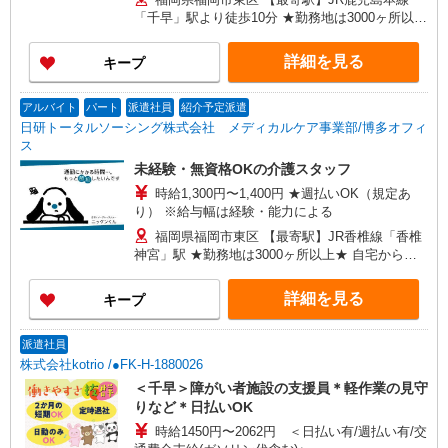
護福祉士：時給1,400円〜 ※経験者は3ヶ月以上 ※
「千早」駅より徒歩10分 ★勤務地は3000ヶ所以上
給与幅は経験・能力による ★週払いOK（規定あ
★ 自宅から通いやすいエリアなど、お好きな勤務
り）
地をお選び下さい！！
詳細を見る
キープ
アルバイト
パート
派遣社員
紹介予定派遣
日研トータルソーシング株式会社 メディカルケア事業部/博多オフィ
ス
未経験・無資格OKの介護スタッフ
時給1,300円〜1,400円 ★週払いOK（規定あ
り） ※給与幅は経験・能力による
福岡県福岡市東区 【最寄駅】JR香椎線「香椎
神宮」駅 ★勤務地は3000ヶ所以上★ 自宅から通
いやすいエリアなど、お好きな勤務地をお選び下
さい！！
詳細を見る
キープ
派遣社員
株式会社kotrio /●FK-H-1880026
＜千早＞障がい者施設の支援員＊軽作業の見守
りなど＊日払いOK
時給1450円〜2062円 ＜日払い有/週払い有/交