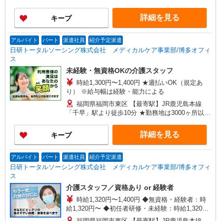
詳細を見る
キープ
アルバイト
パート
派遣社員
紹介予定派遣
日研トータルソーシング株式会社 メディカルケア事業部/博多オフィ
ス
未経験・無資格OKの介護スタッフ
時給1,300円〜1,400円 ★週払いOK（規定あ
り） ※給与幅は経験・能力による
福岡県福岡市東区 【最寄駅】JR鹿児島本線
「千早」駅より徒歩10分 ★勤務地は3000ヶ所以上
★ 自宅から通いやすいエリアなど、お好きな勤務
地をお選び下さい！！
詳細を見る
キープ
アルバイト
パート
派遣社員
紹介予定派遣
日研トータルソーシング株式会社 メディカルケア事業部/博多オフィ
ス
介護スタッフ／資格あり or 経験者
時給1,320円〜1,400円 ◆無資格・経験者：時
給1,320円〜 ◆初任者研修・未経験：時給1,320
円〜 ◆初任者研修・経験者：時給1,350円〜 ◆介
福岡県福岡市東区 【最寄駅】JR鹿児島本線