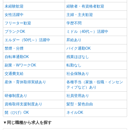
給1,320円〜 ◆初任者研修・未経験：時給1,320
円〜 ◆初任者研修・経験者：時給1,350円〜 ◆介
未経験歓迎
経験者・有資格者歓迎
福岡県福岡市東区 【最寄駅】JR鹿児島本線
護福祉士：時給1,400円〜 ※経験者は3ヶ月以上 ※
「九産大前」駅 ★勤務地は3000ヶ所以上★ 自宅
女性活躍中
主婦・主夫歓迎
給与幅は経験・能力による ★週払いOK（規定あ
から通いやすいエリアなど、お好きな勤務地をお
り）
フリーター歓迎
学歴不問
選び下さい！！
詳細を見る
キープ
ブランクOK
ミドル（40代～）活躍中
アルバイト
パート
派遣社員
紹介予定派遣
エルダー（50代～）活躍中
昇給あり
日研トータルソーシング株式会社 メディカルケア事業部/博多オフィ
禁煙・分煙
バイク通勤OK
ス
自転車通勤OK
介護スタッフ／資格あり or 経験者
残業ほぼなし
時給1,320円〜1,400円 ◆無資格・経験者：時
副業・WワークOK
転勤なし
給1,320円〜 ◆初任者研修・未経験：時給1,320
交通費支給
社会保険あり
円〜 ◆初任者研修・経験者：時給1,350円〜 ◆介
福岡県福岡市東区 【最寄駅】JR香椎線「奈
護福祉士：時給1,400円〜 ※経験者は3ヶ月以上 ※
多」駅 ★勤務地は3000ヶ所以上★ 自宅から通い
産休・育休取得実績あり
各種手当（家族・役職・インセン
給与幅は経験・能力による ★週払いOK（規定あ
やすいエリアなど、お好きな勤務地をお選び下さ
ティブなど）あり
り）
い！！
詳細を見る
キープ
研修制度あり
社員登用あり
資格取得支援制度あり
髪型・髪色自由
アルバイト
パート
派遣社員
紹介予定派遣
髭（ひげ）OK
ネイルOK
日研トータルソーシング株式会社 メディカルケア事業部/博多オフィ
ス
同じ職種から求人を探す
未経験・無資格OKの介護スタッフ