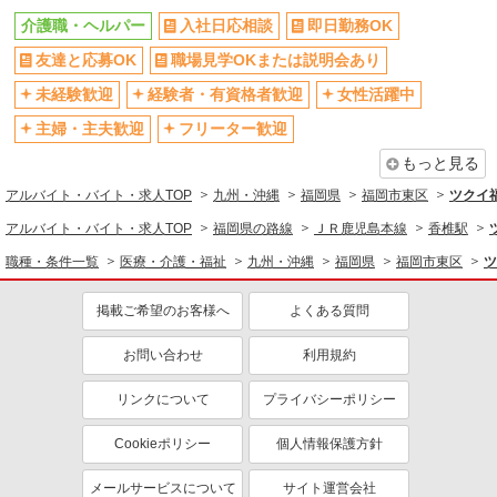
住宅の介護♪
介護職・ヘルパー
入社日応相談
即日勤務OK
時給1450円〜2062円 ＜日払い有/週払い有/交
友達と応募OK
職場見学OKまたは説明会あり
通費全支給(ガソリン代含む)＞
福岡市東区//交通費全支給
未経験歓迎
経験者・有資格者歓迎
女性活躍中
主婦・主夫歓迎
フリーター歓迎
詳細を見る
キープ
もっと見る
派遣社員
アルバイト・バイト・求人TOP
九州・沖縄
福岡県
福岡市東区
ツクイ
株式会社ブレイブ（マイナビグループ）/MD40
アルバイト・バイト・求人TOP
福岡県の路線
ＪＲ鹿児島本線
香椎駅
介護スタッフ ◆デイサービス、サービス付き
高齢者向け住宅、グループホームなど様々な勤
職種・条件一覧
医療・介護・福祉
九州・沖縄
福岡県
福岡市東区
ツ
務先から選べます。
未経験：時給1400〜1600円（資格・経験によ
る） 経験者：時給1600〜1800円（資格・経験によ
掲載ご希望のお客様へ
よくある質問
る） ◎月収例 時給1800円×1日8時間×22日（週5
福岡県福岡市東区 【最寄駅】 ◆各線「貝塚
日）＝31万6800円 ◆昇給あり ◆支払い方法 ※日
駅」 ◆各線「香椎駅」 ◆JR香椎線「海ノ中道
お問い合わせ
利用規約
払い/週払い/月払い対応も可能です。詳しくは面談
駅」 ★その他、近隣に多数勤務地あります！
時にご相談ください。 ◆交通費：別途全額支給 ※
リンクについて
プライバシーポリシー
詳細を見る
キープ
当社規定あり
Cookieポリシー
個人情報保護方針
派遣社員
株式会社kotrio /●FK-H-2086388
メールサービスについて
サイト運営会社