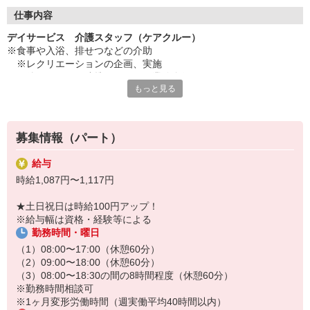
◇長く安心して働ける環境づくり
・ツクイ独自の福祉厚生制度でプライベートも充実
仕事内容
・子育てサポート企業として「くるみん認定」の取得
デイサービス 介護スタッフ（ケアクルー）
・子育て支援の福利厚生制度あり！子育てと仕事の両立を応援◎
※食事や入浴、排せつなどの介助
・スタッフ何でも相談窓口やライフキャリア相談など、各相談窓
※レクリエーションの企画、実施
口あり
※他スタッフと連携してのケア業務全般
もっと見る
※送迎・添乗業務
◇頑張った分、スタッフに還元！
※各種記録業務など
・2024年冬季賞与からインセンティブ賞与を導入
・パートは特別手当の支給あり
★＼サービス・職種の魅力／
募集情報（パート）
「今私たちに求められていることは何だろう」「どんな工夫をした
ら喜んでいただけるだろう」他職種で連携しながら創意工夫し支援
給与
していきます。感謝の言葉を直接いただけたり、信頼関係を築いて
時給1,087円〜1,117円
いくことができます。日勤のみで働け介護度も比較的高くないた
め、体に負担が少ないのも魅力の一つです。
★土日祝日は時給100円アップ！
※給与幅は資格・経験等による
勤務時間・曜日
（1）08:00〜17:00（休憩60分）
（2）09:00〜18:00（休憩60分）
（3）08:00〜18:30の間の8時間程度（休憩60分）
※勤務時間相談可
※1ヶ月変形労働時間（週実働平均40時間以内）