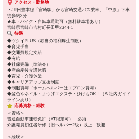
アクセス・勤務地
・JR日豊本線「宮崎駅」から宮崎交通バス乗車、「中原」下車
徒歩約3分
★車・バイク・自転車通勤可（無料駐車場あり）
宮崎県宮崎市吉村町長田甲2344-1
待遇
◆ツクイPLUS（独自の福利厚生制度）
◆育児手当
◆交通費規定支給
◆有給
◆社保完備（準法令）
◆産前産後介護休暇
◆育児・介護休業
◆キャリアアップ支援制度
◆制服貸与（ホームヘルパーはエプロン貸与）
◆髪色やネイル・まつげエクステ・ひげもOK！（※社内ガイド
ラインあり）
応募資格・経験
＜資格＞
普通自動車運転免許（AT限定可） 必須
介護職員初任者研修（旧ヘルパー2級）以上 歓迎
＜経験＞