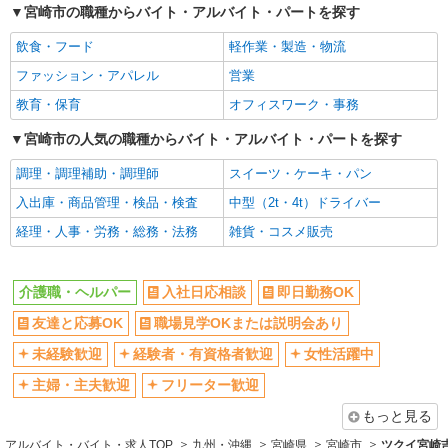
宮崎市の職種からバイト・アルバイト・パートを探す
社員登用あり
飲食・フード
軽作業・製造・物流
ファッション・アパレル
営業
教育・保育
オフィスワーク・事務
宮崎市の人気の職種からバイト・アルバイト・パートを探す
調理・調理補助・調理師
スイーツ・ケーキ・パン
入出庫・商品管理・検品・検査
中型（2t・4t）ドライバー
経理・人事・労務・総務・法務
雑貨・コスメ販売
介護職・ヘルパー
入社日応相談
即日勤務OK
友達と応募OK
職場見学OKまたは説明会あり
未経験歓迎
経験者・有資格者歓迎
女性活躍中
主婦・主夫歓迎
フリーター歓迎
もっと見る
アルバイト・バイト・求人TOP
九州・沖縄
宮崎県
宮崎市
ツクイ宮崎