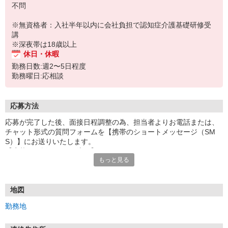
不問
※無資格者：入社半年以内に会社負担で認知症介護基礎研修受
講
※深夜帯は18歳以上
休日・休暇
勤務日数:週2〜5日程度
勤務曜日:応相談
応募方法
応募が完了した後、面接日程調整の為、担当者よりお電話または、
チャット形式の質問フォームを【携帯のショートメッセージ（SM
S）】にお送りいたします。
【応募から採用までの流れ】
もっと見る
1.応募…Webもしくはお電話より応募ください。
2.面接…ご質問や働き方の相談も受け付けます。
※面接時に適性検査＋実技試験を実施
※実技試験はドライバーの職種のみとなります。
地図
3.採用…入社日はご相談に応じます。
勤務地