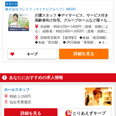
派遣社員
株式会社ブレイブ（マイナビグループ）/MD43
介護スタッフ ◆デイサービス、サービス付き
高齢者向け住宅、グループホームなど様々な勤
務先から選べます。
未経験：時給1250〜1450円（資格・経験によ
る） 経験者：時給1450〜1650円（資格・経験によ
る） ◎月収例 時給1650円×1日8時間×22日（週5
宮崎県宮崎市 【最寄駅】 ◆各線「南宮崎駅」
日）＝29万400円 ◆昇給あり ◆支払い方法 ※日払
◆各線「田吉駅」 ◆JR日南線「青島駅」 ★その
い/週払い/月払い対応も可能です。詳しくは面談時
他、近隣に多数勤務地あります！
にご相談ください。 ◆交通費：別途全額支給 ※当
詳細を見る
キープ
社規定あり
あなたにおすすめの求人情報
ホールスタッフ
時給 1,150円
仙台市青葉区
詳細を見る
とりあえずキープ