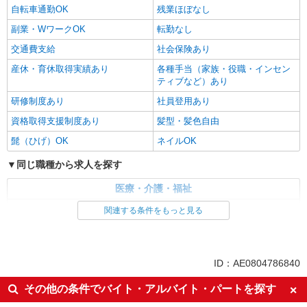
自転車通勤OK
残業ほぼなし
副業・WワークOK
転勤なし
交通費支給
社会保険あり
産休・育休取得実績あり
各種手当（家族・役職・インセン
ティブなど）あり
研修制度あり
社員登用あり
資格取得支援制度あり
髪型・髪色自由
髭（ひげ）OK
ネイルOK
同じ職種から求人を探す
医療・介護・福祉
介護職・ヘルパー
関連する条件をもっと見る
同じ特徴から求人を探す
未経験歓迎
ミドル（40代～）活躍中
ID：AE0804786840
副業・WワークOK
交通費支給
その他の条件でバイト・アルバイト・パートを探す
社会保険あり
産休・育休取得実績あり