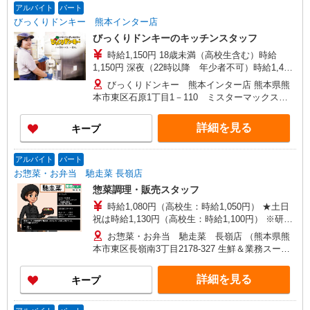
アルバイト
パート
びっくりドンキー 熊本インター店
びっくりドンキーのキッチンスタッフ
時給1,150円 18歳未満（高校生含む）時給
1,150円 深夜（22時以降 年少者不可）時給1,437
円 ☆土日祝日手当：時給＋100円 ☆12月31日〜1
びっくりドンキー 熊本インター店 熊本県熊
月3日まで年末年始手当有（時給アップ）
本市東区石原1丁目1－110 ミスターマックスシ
ョッピングセンター内
詳細を見る
キープ
アルバイト
パート
お惣菜・お弁当 馳走菜 長嶺店
惣菜調理・販売スタッフ
時給1,080円（高校生：時給1,050円） ★土日
祝は時給1,130円（高校生：時給1,100円） ※研修
期間1〜3カ月時給1,040円（高校生：時給1,040
お惣菜・お弁当 馳走菜 長嶺店 （熊本県熊
円）
本市東区長嶺南3丁目2178-327 生鮮＆業務スーパ
ー ボトルワールドOK 長嶺店内）
詳細を見る
キープ