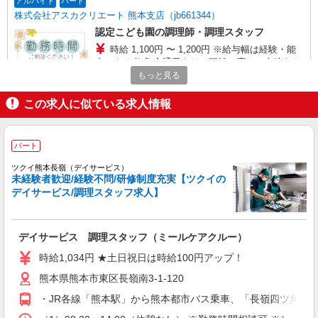
アルバイト
パート
株式会社アスカクリエート 熊本支店（jb661344）
認定こども園の調理師・調理スタッフ
時給 1,100円 〜 1,200円 ※給与幅は経験・能
力により考慮 交通費あり／距離に応じて支給あり
もっと見る
■よつば保育園（認定こども園） 熊本県熊本市
東区小山5丁目2740 駐車場あり
この求人に似ている求人情報
詳細を見る
キープ
パート
正社員
ツクイ熊本長嶺（デイサービス）
株式会社RAM 住宅型有料老人ホームクローバー
未経験者歓迎/経験不問/研修制度充実【ツクイの
老人ホームの調理スタッフ
デイサービス/調理スタッフ求人】
月給230,000円〜400,000円 ＜給与の内訳＞ ・
基本給：230,000円〜400,000円 ※固定残業代30時
間分を含む 【その他手当・昇給・賞与】 ・店舗担
〒861-8038 熊本県熊本市東区長嶺東1丁目4番
デイサービス 調理スタッフ（ミールケアクルー）
当手当：20,000円（1店舗ごと） ・通勤手当：全
110号 住宅型有料老人ホーム クローバー
額支給 ・ガソリン手当：15円/km ・昇給：あり
時給1,034円 ★土日祝日は時給100円アップ！
・賞与：あり ・住宅手当（上限：30,000円 規定
熊本県熊本市東区長嶺南3-1-120
詳細を見る
キープ
あり） ※単身者のみ 試用期間は3ヶ月です。 （そ
の間の条件に変更はありません。）
・JR各線「熊本駅」から熊本都市バス乗車、「長嶺四ツ角」下