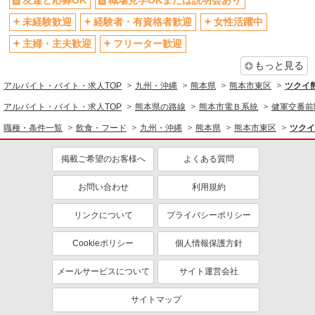
友達と応募OK
職場見学OKまたは説明会あり
未経験歓迎
経験者・有資格者歓迎
女性活躍中
主婦・主夫歓迎
フリーター歓迎
もっと見る
アルバイト・バイト・求人TOP
九州・沖縄
熊本県
熊本市東区
ツクイ
アルバイト・バイト・求人TOP
熊本県の路線
熊本市電Ｂ系統
健軍交番前
職種・条件一覧
飲食・フード
九州・沖縄
熊本県
熊本市東区
ツクイ
掲載ご希望のお客様へ
よくある質問
お問い合わせ
利用規約
リンクについて
プライバシーポリシー
Cookieポリシー
個人情報保護方針
メールサービスについて
サイト運営会社
サイトマップ