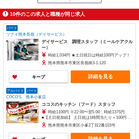
ID：AE0602827304
10
件のこの求人と職種が同じ求人
掲載期間終了
パート
ツクイ熊本長嶺（デイサービス）
デイサービス 調理スタッフ（ミールケアクル
ー）
時給1,034円 ★土日祝日は時給100円アップ！
熊本県熊本市東区長嶺南3-1-120
詳細を見る
キープ
アルバイト
パート
COCO’S 熊本小峯店
ココスのキッチン（フード）スタッフ
時給1100円 ※22:00〜翌5:00：時給1375円
■【土日祝加給】 土日祝は1時間当たり＋100円 ■
特別手当 早朝手当（5:00〜8:00）時給＋100円
熊本県熊本市東区小峯2丁目2番103号
詳細を見る