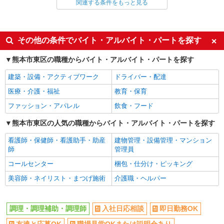
調理・調理補助・調理師
関連する条件をもっと見る
同じ特徴から求人を探す
未経験歓迎
ミドル（40代～）活躍中
その他の条件でバイト・アルバイト・パートを探す
副業・WワークOK
交通費支給
熊本市東区の職種からバイト・アルバイト・パートを探す
社会保険あり
産休・育休取得実績あり
建築・設備・アクティブワーク
ドライバー・配達
社員登用あり
医療・介護・福祉
教育・保育
ファッション・アパレル
飲食・フード
熊本市東区の人気の職種からバイト・アルバイト・パートを探す
看護師・保健師・看護助手・助産
建物管理・設備管理・マンション
師
管理員
コールセンター
梱包・仕分け・ピッキング
美容師・ネイリスト・まつげ施術
介護職・ヘルパー
調理・調理補助・調理師
入社日応相談
即日勤務OK