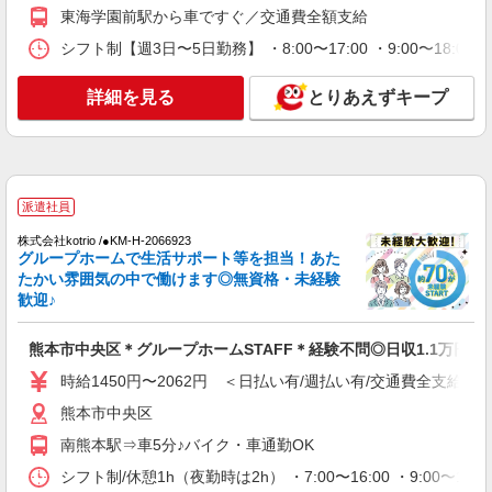
株式会社kotrio /●KM-H-2019343
東海学園前駅から車ですぐ／交通費全額支給
＜熊本市中央区＞障がい児童施設の新規
シフト制【週3日〜5日勤務】 ・8:00〜17:00 ・9:00〜18:0
STAFF★資格や経験を活かす
時給1250円〜 ＜資格や経験に応じて決定/交
詳細を見る
とりあえずキープ
通費全支給(ガソリン代含む)＞
熊本市中央区
詳細を見る
キープ
派遣社員
派遣社員
株式会社kotrio /●KM-H-2066923
（株）ウィルオブ・ワークCW 熊本支店/ms430101
グループホームで生活サポート等を担当！あた
小規模老人ホームstaff
たかい雰囲気の中で働けます◎無資格・未経験
歓迎♪
時給1400円 ◆前払い・日払い・週払いOK
熊本県熊本市中央区
熊本市中央区＊グループホームSTAFF＊経験不問◎日収1.1万円も
時給1450円〜2062円 ＜日払い有/週払い有/交通費全支給(ガ
詳細を見る
キープ
熊本市中央区
アルバイト
パート
派遣社員
南熊本駅⇒車5分♪バイク・車通勤OK
日研トータルソーシング株式会社 メディカルケア事業部/熊本オフィ
ス【看護助手】
シフト制/休憩1h（夜勤時は2h） ・7:00〜16:00 ・9:00〜18: