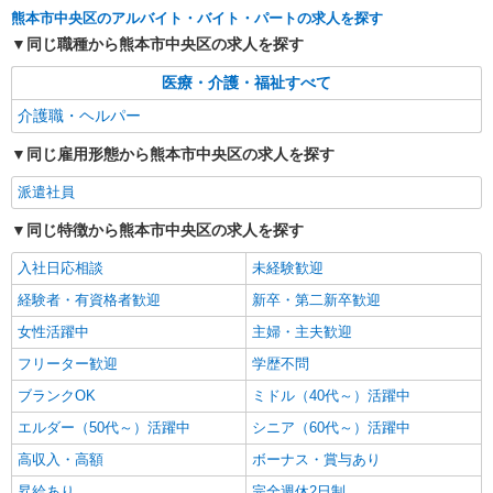
株式会社kotrio /●KM-H-2011907
熊本市中央区のアルバイト・バイト・パートの求人を探す
≪熊本市中央区≫夜勤なし！未経験・ブランク
同じ職種から熊本市中央区の求人を探す
OKのデイスタッフ
時給1450円〜2062円 ＜日払い有/週払い有/交
医療・介護・福祉すべて
通費全支給(ガソリン代含む)＞
介護職・ヘルパー
水前寺駅周辺 ≪車通勤OK≫
同じ雇用形態から熊本市中央区の求人を探す
詳細を見る
キープ
派遣社員
派遣社員
同じ特徴から熊本市中央区の求人を探す
（株）ウィルオブ・ワークCW 熊本支店/ms430101
入社日応相談
未経験歓迎
高齢者向け住宅staff
時給1550円 ◆前払い・日払い・週払いOK
経験者・有資格者歓迎
新卒・第二新卒歓迎
熊本県熊本市中央区
女性活躍中
主婦・主夫歓迎
フリーター歓迎
学歴不問
詳細を見る
キープ
ブランクOK
ミドル（40代～）活躍中
派遣社員
エルダー（50代～）活躍中
シニア（60代～）活躍中
（株）ウィルオブ・ワークCW 熊本支店/ms430101
高収入・高額
ボーナス・賞与あり
夜勤専従
昇給あり
完全週休2日制