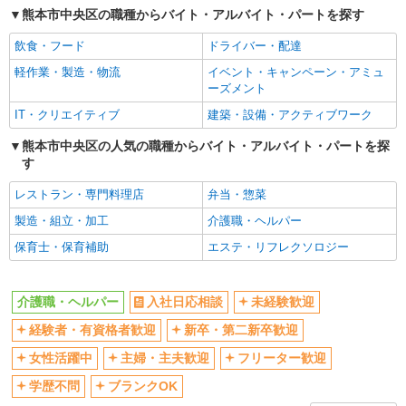
熊本市中央区の職種からバイト・アルバイト・パートを探す
交通費支給
社会保険あり
飲食・フード
ドライバー・配達
産休・育休取得実績あり
軽作業・製造・物流
イベント・キャンペーン・アミュ
ーズメント
IT・クリエイティブ
建築・設備・アクティブワーク
熊本市中央区の人気の職種からバイト・アルバイト・パートを探
す
レストラン・専門料理店
弁当・惣菜
製造・組立・加工
介護職・ヘルパー
保育士・保育補助
エステ・リフレクソロジー
介護職・ヘルパー
入社日応相談
未経験歓迎
経験者・有資格者歓迎
新卒・第二新卒歓迎
女性活躍中
主婦・主夫歓迎
フリーター歓迎
学歴不問
ブランクOK