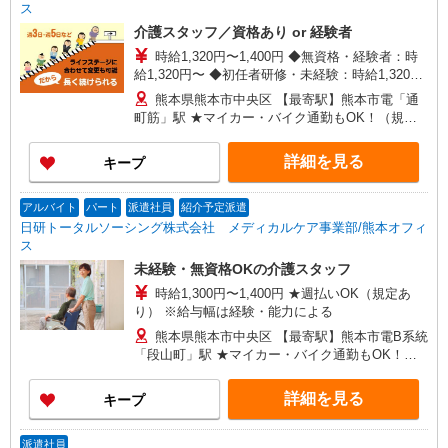
ス
介護スタッフ／資格あり or 経験者
時給1,320円〜1,400円 ◆無資格・経験者：時
給1,320円〜 ◆初任者研修・未経験：時給1,320
円〜 ◆初任者研修・経験者：時給1,350円〜 ◆介
熊本県熊本市中央区 【最寄駅】熊本市電「通
護福祉士：時給1,400円〜 ※経験者は3ヶ月以上 ※
町筋」駅 ★マイカー・バイク通勤もOK！（規定
給与幅は経験・能力による ★週払いOK（規定あ
あり） ★勤務地は3000ヶ所以上★ 自宅から通い
り）
やすいエリアなど、お好きな勤務地をお選び下さ
詳細を見る
キープ
い！！
アルバイト
パート
派遣社員
紹介予定派遣
日研トータルソーシング株式会社 メディカルケア事業部/熊本オフィ
ス
未経験・無資格OKの介護スタッフ
時給1,300円〜1,400円 ★週払いOK（規定あ
り） ※給与幅は経験・能力による
熊本県熊本市中央区 【最寄駅】熊本市電B系統
「段山町」駅 ★マイカー・バイク通勤もOK！
（規定あり） ★勤務地は3000ヶ所以上★ 自宅か
ら通いやすいエリアなど、お好きな勤務地をお選
詳細を見る
キープ
び下さい！！
派遣社員