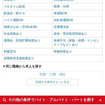
時給1550円 ◆前払い・日払い・週払いOK
フルタイム歓迎
禁煙・分煙
熊本県熊本市中央区
駅直結・駅チカ
車通勤OK
詳細を見る
キープ
バイク通勤OK
自転車通勤OK
残業少なめ（月20h未満）
交通費支給
社会保険あり
産休・育休取得実績あり
退職金・財形貯蓄制度あり
各種手当（家族・役職・インセン
ティブなど）あり
制服貸与
研修制度あり
資格取得支援制度あり
同じ職種から求人を探す
医療・介護・福祉
介護職・ヘルパー
関連する条件をもっと見る
同じ特徴から求人を探す
未経験歓迎
ミドル（40代～）活躍中
その他の条件でバイト・アルバイト・パートを探す
ボーナス・賞与あり
車通勤OK