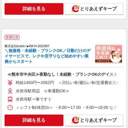
看護助手（ナースエイド）
詳細を見る
とりあえずキープ
時給1,300円 ★週払いOK（規定あり） ※給与
幅は経験・能力による
熊本県熊本市中央区 【最寄駅】熊本市電「新
水前寺駅前」駅 ★マイカー・バイク通勤もOK！
（規定あり）
派遣社員
詳細を見る
キープ
株式会社kotrio /●KM-H-2011907
＼無資格・未経験・ブランクOK／日勤だけのデ
派遣社員
イサービスで、レクや見守りなど始めやすい業
株式会社kotrio /●KM-H-2092715
務からスタート
＜黒髪町駅＞障がい児童施設の新規STAFF★
資格や経験を活かす
≪熊本市中央区≫夜勤なし！未経験・ブランクOKのデイスタッフ
時給1250円〜 ＜資格や経験に応じて決定/交
時給1450円〜2062円 ＜日払い有/週払い有/交通費全支給(ガ
通費全支給(ガソリン代含む)＞
熊本市中央区
水前寺駅周辺 ≪車通勤OK≫
水前寺駅⇒車ですぐ
詳細を見る
キープ
＜シフト制/休憩1h＞ ・8:00〜17:00 ・9:00〜18:00 など 
アルバイト
パート
派遣社員
紹介予定派遣
詳細を見る
とりあえずキープ
日研トータルソーシング株式会社 メディカルケア事業部/熊本オフィ
ス