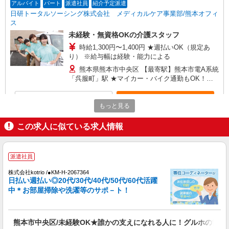
アルバイト
パート
派遣社員
紹介予定派遣
日研トータルソーシング株式会社 メディカルケア事業部/熊本オフィ
ス
未経験・無資格OKの介護スタッフ
時給1,300円〜1,400円 ★週払いOK（規定あ
り） ※給与幅は経験・能力による
熊本県熊本市中央区 【最寄駅】熊本市電A系統
「呉服町」駅 ★マイカー・バイク通勤もOK！
（規定あり） ★勤務地は3000ヶ所以上★ 自宅か
ら通いやすいエリアなど、お好きな勤務地をお選
詳細を見る
キープ
び下さい！！
もっと見る
派遣社員
この求人に似ている求人情報
（株）ウィルオブ・ワークCW 熊本支店/ms430101
高齢者向け住宅staff
派遣社員
時給1550円 ◆前払い・日払い・週払いOK
熊本県熊本市中央区
株式会社kotrio /●KM-H-2067364
日払い週払い◎20代/30代/40代/50代/60代活躍
中＊お部屋掃除や洗濯等のサポ－ト！
詳細を見る
キープ
アルバイト
パート
派遣社員
紹介予定派遣
熊本市中央区/未経験OK★誰かの支えになれる人に！グルホの世話