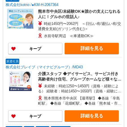
株式会社kotrio /●KM-H-2067364
熊本市中央区/未経験OK★誰かの支えになれる
人に！グルホの世話人♪
時給1450円〜2062円 ＜日払い有/週払い有/交
通費全支給(ガソリン代含む)＞
水前寺駅周辺 ≪車通勤OK≫
詳細を見る
キープ
派遣社員
株式会社ブレイブ（マイナビグループ）/MD43
介護スタッフ ◆デイサービス、サービス付き
高齢者向け住宅、グループホームなど様々な勤
務先から選べます。
未経験：時給1250〜1450円（資格・経験によ
る） 経験者：時給1450〜1650円（資格・経験によ
る） ◎月収例 時給1650円×1日8時間×22日（週5
熊本県熊本市中央区 【最寄駅】 ◆各線「辛島
日）＝29万400円 ◆昇給あり ◆支払い方法 ※日払
町駅」 ◆各線「花畑町駅」 ◆各線「熊本城・市役
い/週払い/月払い対応も可能です。詳しくは面談時
所前駅」 ★その他、近隣に多数勤務地あります！
にご相談ください。 ◆交通費：別途全額支給 ※当
詳細を見る
キープ
社規定あり