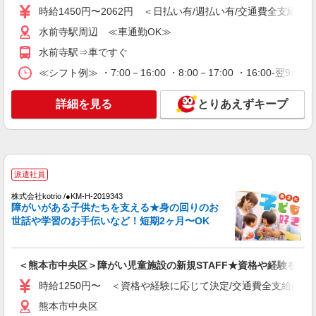
日研トータルソーシング株式会社 メディカルケア事業部/熊本オフィ
時給1450円〜2062円 ＜日払い有/週払い有/交通費全支給(ガ
ス
未経験・無資格OKの介護スタッフ
水前寺駅周辺 ≪車通勤OK≫
時給1,300円〜1,400円 ★週払いOK（規定あ
水前寺駅⇒車ですぐ
り） ※給与幅は経験・能力による
≪シフト例≫ ・7:00－16:00 ・8:00－17:00 ・16:00-
熊本県熊本市中央区 【最寄駅】熊本市電「熊
本城・市役所前」駅 ★マイカー・バイク通勤も
OK！（規定あり） ★勤務地は3000ヶ所以上★ 自
詳細を見る
とりあえずキープ
宅から通いやすいエリアなど、お好きな勤務地を
詳細を見る
キープ
お選び下さい！！
派遣社員
株式会社kotrio /●KM-H-2066923
派遣社員
熊本市中央区＊グループホームSTAFF＊経験
株式会社kotrio /●KM-H-2019343
不問◎日収1.1万円も可
障がいがある子供たちを支える★身の回りのお
時給1450円〜2062円 ＜日払い有/週払い有/交
世話や学習のお手伝いなど！短期2ヶ月〜OK
通費全支給(ガソリン代含む)＞
熊本市中央区
＜熊本市中央区＞障がい児童施設の新規STAFF★資格や経験を活
詳細を見る
キープ
時給1250円〜 ＜資格や経験に応じて決定/交通費全支給(ガソ
熊本市中央区
派遣社員