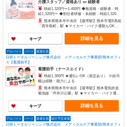
介護スタッフ／資格あり or 経験者
時給1,320円〜1,400円 ◆無資格・経験者：時
給1,320円〜 ◆初任者研修・未経験：時給1,320
円〜 ◆初任者研修・経験者：時給1,350円〜 ◆介
熊本県熊本市中央区 【最寄駅】熊本市電B系統
護福祉士：時給1,400円〜 ※経験者は3ヶ月以上 ※
「西辛島町」駅 ★マイカー・バイク通勤もOK！
給与幅は経験・能力による ★週払いOK（規定あ
（規定あり） ★勤務地は3000ヶ所以上★ 自宅か
り）
ら通いやすいエリアなど、お好きな勤務地をお選
詳細を見る
キープ
び下さい！！
アルバイト
パート
派遣社員
日研トータルソーシング株式会社 メディカルケア事業部/熊本オフィ
ス【看護助手】
看護助手（ナースエイド）
時給1,300円 ★週払いOK（規定あり） ※給与
幅は経験・能力による
熊本県熊本市中央区 【最寄駅】熊本電気鉄道
菊池線「坪井川公園」駅 ★マイカー・バイク通勤
もOK！（規定あり）
詳細を見る
キープ
アルバイト
パート
派遣社員
紹介予定派遣
日研トータルソーシング株式会社 メディカルケア事業部/熊本オフィ