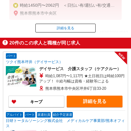
時給1450円〜2062円 ＜日払い有/週払い有/交通費
全支給(ガソリン代含む)＞
熊本県熊本市中央区
詳細を見る
ID：AE0527664583
20
件のこの求人と職種が同じ求人
掲載期間終了
NEW
パート
ツクイ熊本坪井（デイサービス）
デイサービス 介護スタッフ（ケアクルー）
時給1,087円〜1,117円 ★土日祝日は時給100円
アップ！ ※給与幅は資格・経験等による
熊本県熊本市中央区坪井6丁目33-20
詳細を見る
キープ
アルバイト
パート
派遣社員
紹介予定派遣
日研トータルソーシング株式会社 メディカルケア事業部/熊本オフィ
ス