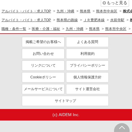
もっと見る
アルバイト・バイト・求人TOP
九州・沖縄
熊本県
熊本市中央区
株式会
アルバイト・バイト・求人TOP
熊本県の路線
ＪＲ豊肥本線
水前寺駅
職種・条件一覧
医療・介護・福祉
九州・沖縄
熊本県
熊本市中央区
掲載ご希望のお客様へ
よくある質問
お問い合わせ
利用規約
リンクについて
プライバシーポリシー
Cookieポリシー
個人情報保護方針
メールサービスについて
サイト運営会社
サイトマップ
(c) AIDEM Inc.