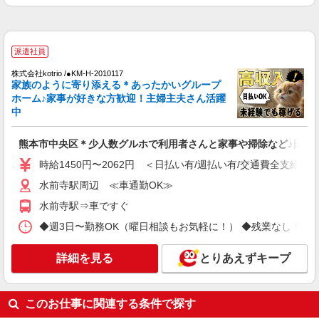
未経験・無資格OKの介護スタッフ
時給1,300円〜1,400円 ★週払いOK（規定あ
り） ※給与幅は経験・能力による
派遣社員
熊本県熊本市中央区 【最寄駅】熊本市電B系統
「西辛島町」駅 ★マイカー・バイク通勤もOK！
株式会社kotrio /●KM-H-2010117
家族のように寄り添える＊あったかいグループ
（規定あり） ★勤務地は3000ヶ所以上★ 自宅か
ホーム♪家事が好きな方歓迎！主婦主夫さん活躍
ら通いやすいエリアなど、お好きな勤務地をお選
詳細を見る
キープ
中
び下さい！！
アルバイト
パート
派遣社員
紹介予定派遣
熊本市中央区＊少人数グルホで利用者さんと家事や掃除など♪日払い
日研トータルソーシング株式会社 メディカルケア事業部/熊本オフィ
ス
時給1450円〜2062円 ＜日払い有/週払い有/交通費全支給(ガ
未経験・無資格OKの介護スタッフ
水前寺駅周辺 ≪車通勤OK≫
時給1,300円〜1,400円 ★週払いOK（規定あ
水前寺駅⇒車ですぐ
り） ※給与幅は経験・能力による
◆週3日〜勤務OK（曜日相談もお気軽に！） ◆残業なし！日勤のみの勤務も
熊本県熊本市中央区 【最寄駅】熊本市電「味
噌天神前」駅 ★マイカー・バイク通勤もOK！
（規定あり） ★勤務地は3000ヶ所以上★ 自宅か
詳細を見る
とりあえずキープ
ら通いやすいエリアなど、お好きな勤務地をお選
詳細を見る
キープ
び下さい！！
このお仕事に関連する条件で探す
派遣社員