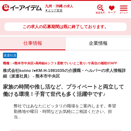
九州・沖縄
の求人
▼エリア変更
この求人の応募期間は既に終了しております。
仕事情報
企業情報
派遣社員
職種：<熊本市中央区>高時給&シフト柔軟でいいとこ取り♪サ高住の補助STAFF
株式会社kotrio /●KM-H-1981035の介護職・ヘルパーの求人情報詳
細（派遣社員） - 熊本市中央区
家族の時間や推し活など、プライベートと両立して
働ける環境！子育て世代も多く活躍中です♪
弊社ではあなたにピッタリの職場をご案内します。希望
勤務地や曜日・時間などお気軽にご相談ください。担
当...