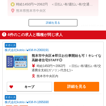
時給1450円〜2062円 ＜日払い有/週払い有/交通費
全支給(ガソリン代含む)＞
熊本県熊本市中央区
詳細を見る
ID：AE0527654188
4
件のこの求人と職種が同じ求人
掲載期間終了
派遣社員
株式会社kotrio /●KM-H-2069191
熊本市中央区★即日お仕事開始も可！キレイな
高齢者住宅STAFF◎
時給1450円〜2062円 ＜日払い有/週払い有/交
通費全支給(ガソリン代含む)＞
熊本市中央区内
詳細を見る
キープ
派遣社員
株式会社kotrio /●KM-H-1895690