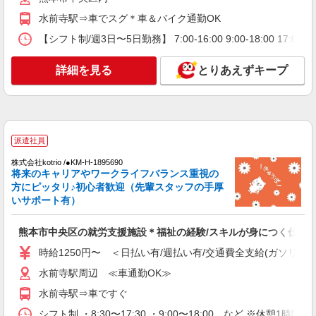
水前寺駅⇒車でスグ＊車＆バイク通勤OK
【シフト制/週3日〜5日勤務】 7:00-16:00 9:00-18:00 1
詳細を見る
とりあえずキープ
派遣社員
株式会社kotrio /●KM-H-1895690
将来のキャリアやワークライフバランス重視の
方にピッタリ♪初心者歓迎（先輩スタッフの手厚
いサポート有）
熊本市中央区の就労支援施設＊福祉の経験/スキルが身につく仕事♪
時給1250円〜 ＜日払い有/週払い有/交通費全支給(ガソリン代
水前寺駅周辺 ≪車通勤OK≫
水前寺駅⇒車ですぐ
シフト制 ・8:30〜17:30 ・9:00〜18:00 など ※休憩1時