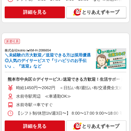
詳細を見る
とりあえずキープ
派遣社員
株式会社kotrio /●KM-H-2086654
＼未経験の方大歓迎／送迎できる方は採用優遇
◎人気のデイサービスで『リハビリのお手伝
い』、『送迎』など
熊本市中央区☆デイサービス♪送迎できる方歓迎！生活サポート等
時給1450円〜2062円 ＜日払い有/週払い有/交通費全支給(ガ
水前寺駅周辺 ≪車通勤OK≫
水前寺駅⇒車ですぐ
【シフト制/休憩1h/週3日〜】 8:00〜17:00 9:00〜18:00 等
詳細を見る
とりあえずキープ