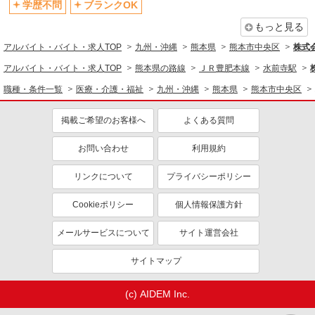
学歴不問
ブランクOK
もっと見る
アルバイト・バイト・求人TOP
九州・沖縄
熊本県
熊本市中央区
株式会
アルバイト・バイト・求人TOP
熊本県の路線
ＪＲ豊肥本線
水前寺駅
職種・条件一覧
医療・介護・福祉
九州・沖縄
熊本県
熊本市中央区
掲載ご希望のお客様へ
よくある質問
お問い合わせ
利用規約
リンクについて
プライバシーポリシー
Cookieポリシー
個人情報保護方針
メールサービスについて
サイト運営会社
サイトマップ
(c) AIDEM Inc.