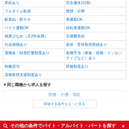
昇給あり
完全週休2日制
フルタイム歓迎
禁煙・分煙
駅直結・駅チカ
車通勤OK
バイク通勤OK
自転車通勤OK
残業少なめ（月20h未満）
交通費支給
社会保険あり
産休・育休取得実績あり
退職金・財形貯蓄制度あり
各種手当（家族・役職・インセン
ティブなど）あり
制服貸与
研修制度あり
資格取得支援制度あり
同じ職種から求人を探す
医療・介護・福祉
関連する条件をもっと見る
同じ特徴から求人を探す
未経験歓迎
ミドル（40代～）活躍中
ボーナス・賞与あり
車通勤OK
その他の条件でバイト・アルバイト・パートを探す