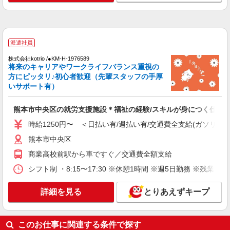
派遣社員
株式会社kotrio /●KM-H-1976589
将来のキャリアやワークライフバランス重視の
方にピッタリ♪初心者歓迎（先輩スタッフの手厚
いサポート有）
熊本市中央区の就労支援施設＊福祉の経験/スキルが身につく仕事♪
時給1250円〜 ＜日払い有/週払い有/交通費全支給(ガソリン代
熊本市中央区
商業高校前駅から車ですぐ／交通費全額支給
シフト制 ・8:15〜17:30 ※休憩1時間 ※週5日勤務 ※残業なし
詳細を見る
とりあえずキープ
このお仕事に関連する条件で探す