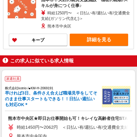
キルが身につく仕事♪
時給1250円〜 ＜日払い有/週払い有/交通費全
支給(ガソリン代含む)＞
熊本市中央区
詳細を見る
キープ
この求人に似ている求人情報
派遣社員
株式会社kotrio /●KM-H-2069191
早ければ3日、条件さえ合えば職場見学をしてそ
のまま仕事スタートもできる！！日払い週払い
も対応OK＊
熊本市中央区★即日お仕事開始も可！キレイな高齢者住宅STAFF
時給1450円〜2062円 ＜日払い有/週払い有/交通費全支給(ガ
熊本市中央区内