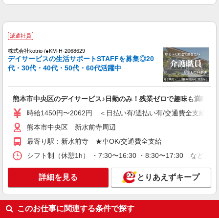
水前寺駅周辺 ≪車通勤OK≫
詳細を見る
キープ
派遣社員
株式会社kotrio /●KM-H-2068629
派遣社員
デイサービスの生活サポートSTAFFを募集◎20
株式会社kotrio /●KM-H-2068010
代・30代・40代・50代・60代活躍中
熊本市中央区｜まずは送迎業務で活躍しよう◎
デイサービスSTAFF
時給1450円〜2062円 ＜日払い有/週払い有/交
熊本市中央区のデイサービス♪日勤のみ！残業ゼロで趣味も満喫
通費全支給(ガソリン代含む)＞
時給1450円〜2062円 ＜日払い有/週払い有/交通費全支給(ガ
熊本市中央区内
熊本市中央区 新水前寺周辺
詳細を見る
キープ
最寄り駅：新水前寺 ★車OK/交通費全支給
シフト制（休憩1h） ・7:30〜16:30 ・8:30〜17:30 など
派遣社員
株式会社kotrio /●KM-H-2009603
詳細を見る
とりあえずキープ
向かう先は、笑顔の待つ場所！デイサービスの
サポート＆送迎STAFF
時給1450円〜2062円 ＜日払い有/週払い有/交
このお仕事に関連する条件で探す
通費全支給(ガソリン代含む)＞