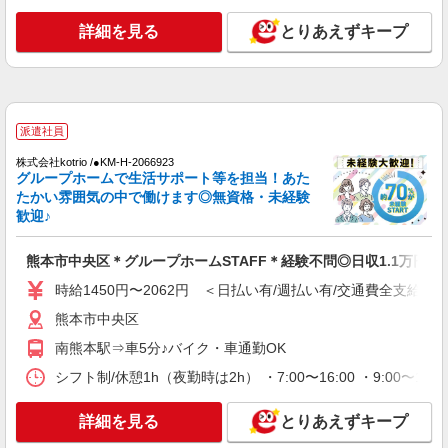
通費全支給(ガソリン代含む)＞
水前寺駅周辺 ≪車通勤OK≫
詳細を見る
とりあえずキープ
詳細を見る
キープ
派遣社員
派遣社員
株式会社kotrio /●KM-H-2051308
熊本市中央区＊年齢不問◎未経験から安定した
株式会社kotrio /●KM-H-2066923
グループホームで生活サポート等を担当！あた
業界へ＊サ高住
たかい雰囲気の中で働けます◎無資格・未経験
時給1450円〜2062円 ＜日払い有/週払い有/交
歓迎♪
通費全支給(ガソリン代含む)＞
水前寺駅周辺 ≪車通勤OK≫
熊本市中央区＊グループホームSTAFF＊経験不問◎日収1.1万円も
時給1450円〜2062円 ＜日払い有/週払い有/交通費全支給(ガ
詳細を見る
キープ
熊本市中央区
派遣社員
南熊本駅⇒車5分♪バイク・車通勤OK
株式会社kotrio /●KM-H-2068728
シフト制/休憩1h（夜勤時は2h） ・7:00〜16:00 ・9:00〜18:
＼収入アップを全面サポート／小規模デイ
STAFF｜資格支援制度あり
詳細を見る
とりあえずキープ
時給1450円〜2062円 ＜日払い有/週払い有/交
通費全支給(ガソリン代含む)＞