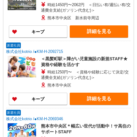
時給1450円〜2062円 ＜日払い有/週払い有/交
通費全支給(ガソリン代含む)＞
熊本市中央区 新水前寺周辺
詳細を見る
キープ
派遣社員
株式会社kotrio /●KM-H-2092715
＜黒髪町駅＞障がい児童施設の新規STAFF★
資格や経験を活かす
時給1250円〜 ＜資格や経験に応じて決定/交
通費全支給(ガソリン代含む)＞
熊本市中央区
詳細を見る
キープ
派遣社員
株式会社kotrio /●KM-H-2069346
熊本市中央区＊幅広い世代が活動中！サ高住の
サポートSTAFF