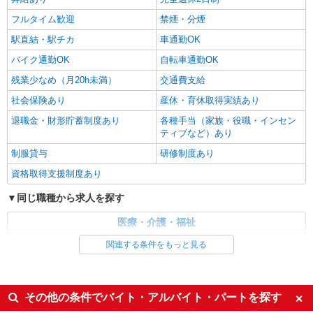
水前寺駅周辺 ≪車通勤OK≫
フルタイム歓迎
禁煙・分煙
詳細を見る
キープ
駅直結・駅チカ
車通勤OK
バイク通勤OK
自転車通勤OK
残業少なめ（月20h未満）
交通費支給
社会保険あり
産休・育休取得実績あり
退職金・財形貯蓄制度あり
各種手当（家族・役職・インセン
ティブなど）あり
制服貸与
研修制度あり
資格取得支援制度あり
同じ職種から求人を探す
医療・介護・福祉
介護職・ヘルパー
関連する条件をもっと見る
同じ特徴から求人を探す
未経験歓迎
ミドル（40代～）活躍中
その他の条件でバイト・アルバイト・パートを探す
ボーナス・賞与あり
車通勤OK