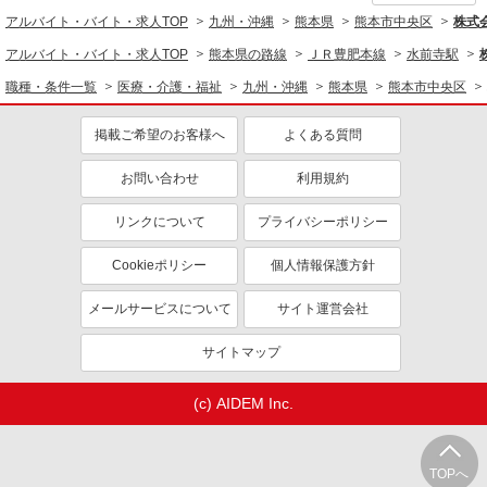
アルバイト・バイト・求人TOP
九州・沖縄
熊本県
熊本市中央区
株式会
アルバイト・バイト・求人TOP
熊本県の路線
ＪＲ豊肥本線
水前寺駅
職種・条件一覧
医療・介護・福祉
九州・沖縄
熊本県
熊本市中央区
掲載ご希望のお客様へ
よくある質問
お問い合わせ
利用規約
リンクについて
プライバシーポリシー
Cookieポリシー
個人情報保護方針
メールサービスについて
サイト運営会社
サイトマップ
(c) AIDEM Inc.
TOPへ