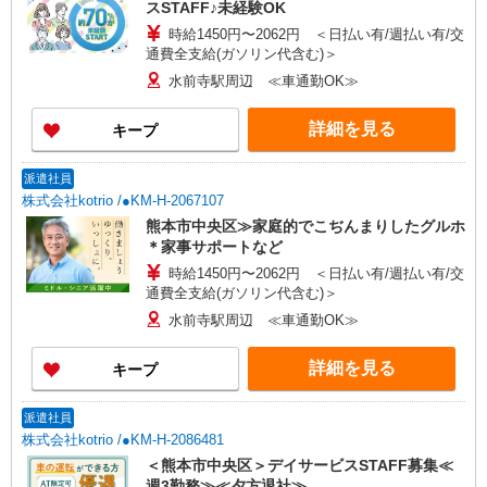
スSTAFF♪未経験OK
時給1450円〜2062円 ＜日払い有/週払い有/交
通費全支給(ガソリン代含む)＞
水前寺駅周辺 ≪車通勤OK≫
詳細を見る
キープ
派遣社員
株式会社kotrio /●KM-H-2067107
熊本市中央区≫家庭的でこぢんまりしたグルホ
＊家事サポートなど
時給1450円〜2062円 ＜日払い有/週払い有/交
通費全支給(ガソリン代含む)＞
水前寺駅周辺 ≪車通勤OK≫
詳細を見る
キープ
派遣社員
株式会社kotrio /●KM-H-2086481
＜熊本市中央区＞デイサービスSTAFF募集≪
週3勤務≫≪夕方退社≫