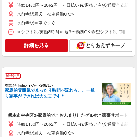
時給1450円〜2062円 ＜日払い有/週払い有/交通費全支給(ガ
通費全支給(ガソリン代含む)＞
水前寺駅周辺 ≪車通勤OK≫
水前寺駅周辺 ≪車通勤OK≫
水前寺駅⇒車ですぐ
詳細を見る
キープ
≪シフト制/実働8時間≫ 週3〜勤務OK 希望シフト制 [例] ・7:30〜1
派遣社員
詳細を見る
とりあえずキープ
株式会社kotrio /●KM-H-2019343
＜熊本市中央区＞障がい児童施設の新規
STAFF★資格や経験を活かす
時給1250円〜 ＜資格や経験に応じて決定/交
通費全支給(ガソリン代含む)＞
派遣社員
熊本市中央区
株式会社kotrio /●KM-H-2067107
家庭的雰囲気でまったり時間が流れる。。一通
詳細を見る
キープ
り家事ができれば大丈夫です＊
派遣社員
株式会社kotrio /●KM-H-2001641
熊本市中央区≫家庭的でこぢんまりしたグルホ＊家事サポートなど
熊本市中央区＊障がい児童施設の新規
時給1450円〜2062円 ＜日払い有/週払い有/交通費全支給(ガ
STAFF★資格や経験を活かす
水前寺駅周辺 ≪車通勤OK≫
時給1250円〜 ＜資格や経験に応じて決定/交