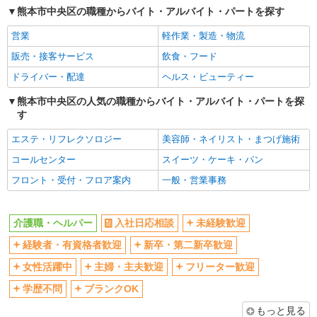
熊本市中央区の職種からバイト・アルバイト・パートを探す
交通費支給
社会保険あり
営業
軽作業・製造・物流
産休・育休取得実績あり
販売・接客サービス
飲食・フード
ドライバー・配達
ヘルス・ビューティー
熊本市中央区の人気の職種からバイト・アルバイト・パートを探
す
エステ・リフレクソロジー
美容師・ネイリスト・まつげ施術
コールセンター
スイーツ・ケーキ・パン
フロント・受付・フロア案内
一般・営業事務
介護職・ヘルパー
入社日応相談
未経験歓迎
経験者・有資格者歓迎
新卒・第二新卒歓迎
女性活躍中
主婦・主夫歓迎
フリーター歓迎
学歴不問
ブランクOK
もっと見る