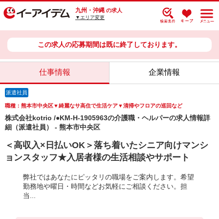
九州・沖縄
の求人
▼エリア変更
この求人の応募期間は既に終了しております。
仕事情報
企業情報
派遣社員
職種：熊本市中央区▼綺麗なサ高住で生活ケア▼清掃やフロアの巡回など
株式会社kotrio /●KM-H-1905963の介護職・ヘルパーの求人情報詳
細（派遣社員） - 熊本市中央区
＜高収入×日払いOK＞落ち着いたシニア向けマンシ
ョンスタッフ★入居者様の生活相談やサポート
弊社ではあなたにピッタリの職場をご案内します。希望
勤務地や曜日・時間などお気軽にご相談ください。担
当...