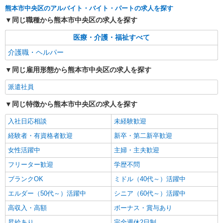
水前寺駅周辺 ≪車通勤OK≫
熊本市中央区のアルバイト・バイト・パートの求人を探す
同じ職種から熊本市中央区の求人を探す
詳細を見る
キープ
医療・介護・福祉すべて
派遣社員
介護職・ヘルパー
株式会社kotrio /●KM-H-2067364
同じ雇用形態から熊本市中央区の求人を探す
熊本市中央区/未経験OK★誰かの支えになれる
人に！グルホの世話人♪
派遣社員
時給1450円〜2062円 ＜日払い有/週払い有/交
通費全支給(ガソリン代含む)＞
同じ特徴から熊本市中央区の求人を探す
水前寺駅周辺 ≪車通勤OK≫
入社日応相談
未経験歓迎
経験者・有資格者歓迎
新卒・第二新卒歓迎
詳細を見る
キープ
女性活躍中
主婦・主夫歓迎
派遣社員
フリーター歓迎
学歴不問
株式会社kotrio /●KM-H-2011907
ブランクOK
ミドル（40代～）活躍中
≪熊本市中央区≫夜勤なし！未経験・ブランク
OKのデイスタッフ
エルダー（50代～）活躍中
シニア（60代～）活躍中
時給1450円〜2062円 ＜日払い有/週払い有/交
高収入・高額
ボーナス・賞与あり
通費全支給(ガソリン代含む)＞
昇給あり
完全週休2日制