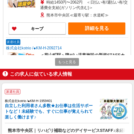
時給1450円〜2062円 ＜日払い有/週払い有/交
通費全支給(ガソリン代含む)＞
熊本市中央区≪最寄り駅：水道町≫
詳細を見る
キープ
派遣社員
株式会社kotrio /●KM-H-2092714
＜蔚山町駅＞障がい児童施設の新規STAFF★
資格や経験を活かす
もっと見る
時給1250円〜 ＜資格や経験に応じて決定/交
通費全支給(ガソリン代含む)＞
この求人に似ている求人情報
熊本市中央区
派遣社員
詳細を見る
キープ
株式会社kotrio /●KM-H-1959401
自立した利用者さん多数★お仕事は生活サポー
派遣社員
トなど！未経験でも、すぐに仕事が覚えられて
株式会社kotrio /●KM-H-2067471
楽しく働けます♪
いつもの家事がお仕事に！？少人数の福祉施設
で日常サポート！
熊本市中央区｜リハビリ補助などのデイサービスSTAFF♪未経験O
時給1450円〜2062円 ＜日払い有/週払い有/交