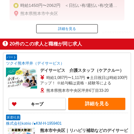
時給1450円〜2062円 ＜日払い有/週払い有/交通費
全支給(ガソリン代含む)＞
熊本県熊本市中央区
詳細を見る
ID：AE0527653792
20
件のこの求人と職種が同じ求人
掲載期間終了
パート
ツクイ熊本坪井（デイサービス）
デイサービス 介護スタッフ（ケアクルー）
時給1,087円〜1,117円 ★土日祝日は時給100円
アップ！ ※給与幅は資格・経験等による
熊本県熊本市中央区坪井6丁目33-20
詳細を見る
キープ
派遣社員
株式会社kotrio /●KM-H-1959401
熊本市中央区｜リハビリ補助などのデイサービ