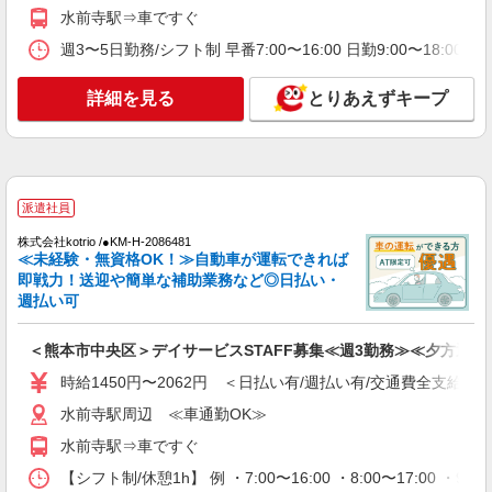
通費全支給(ガソリン代含む)＞
水前寺駅⇒車ですぐ
熊本市中央区
週3〜5日勤務/シフト制 早番7:00〜16:00 日勤9:00〜18:00 
詳細を見る
キープ
詳細を見る
とりあえずキープ
派遣社員
株式会社kotrio /●KM-H-2068443
≪熊本市中央区≫介護の現場で心を燃や
せ！！！デイサービスSTAFF
派遣社員
時給1450円〜2062円 ＜日払い有/週払い有/交
株式会社kotrio /●KM-H-2086481
通費全支給(ガソリン代含む)＞
≪未経験・無資格OK！≫自動車が運転できれば
即戦力！送迎や簡単な補助業務など◎日払い・
熊本市中央区
週払い可
詳細を見る
キープ
＜熊本市中央区＞デイサービスSTAFF募集≪週3勤務≫≪夕方退社
派遣社員
時給1450円〜2062円 ＜日払い有/週払い有/交通費全支給(ガ
株式会社kotrio /●KM-H-1977605
水前寺駅周辺 ≪車通勤OK≫
熊本市中央区★シニア向け住宅での見守り・生
水前寺駅⇒車ですぐ
活サポートなど★
時給1450円〜2062円 ＜日払い有/週払い有/交
【シフト制/休憩1h】 例 ・7:00〜16:00 ・8:00〜17:00 ・9: