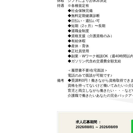
休暇
シフトによりお休み決定
待遇
※各種規定有
◆社会保険完備
◆無料定期健康診断
◆日払い・週払い可
◆短期（2ヶ月）〜長期
◆退職金制度
◆資格支援（介護資格のみ）
◆有給休暇
◆産休・育休
◆正社員登用
◆副業・Wワーク相談OK（週40時間以
◆ガソリン代含め交通費全額支給
＜履歴書不要/在宅面談＞
電話のみで面談が可能です♪
備考
◆受講料0円！働きながら資格取得でき
資格を持ってないけど働いてみたい☆介
育児と両立しながら働きたい・・・など
介護職で働きたいあなたの完全バックア
求人応募期間 ：
2026/08/01 ～ 2026/08/09