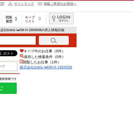
質問
サイトマップ
掲載ご希望のお客様へ
閲覧
キープ
1
0
履歴
リスト
ログイン
会社kotrio /●KM-H-1894508の求人情報詳細
キープ中のお仕事（0件）
保存した検索条件（
0
件）
閲覧したお仕事（1件）
ープ
株式会社kotrio /●KM-H-1894508
の最新情報です
む