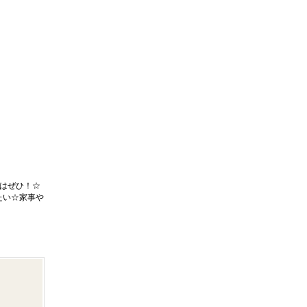
はぜひ！☆
たい☆家事や