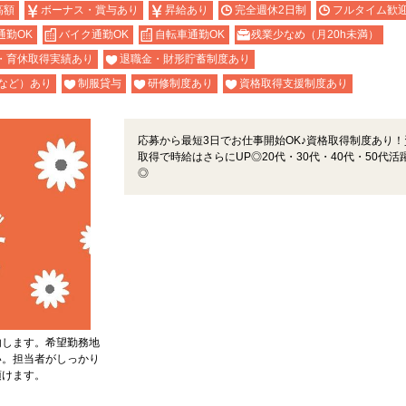
高額
ボーナス・賞与あり
昇給あり
完全週休2日制
フルタイム歓
通勤OK
バイク通勤OK
自転車通勤OK
残業少なめ（月20h未満）
・育休取得実績あり
退職金・財形貯蓄制度あり
など）あり
制服貸与
研修制度あり
資格取得支援制度あり
応募から最短3日でお仕事開始OK♪資格取得制度あり！
取得で時給はさらにUP◎20代・30代・40代・50代活
◎
内します。希望勤務地
い。担当者がしっかり
頂けます。