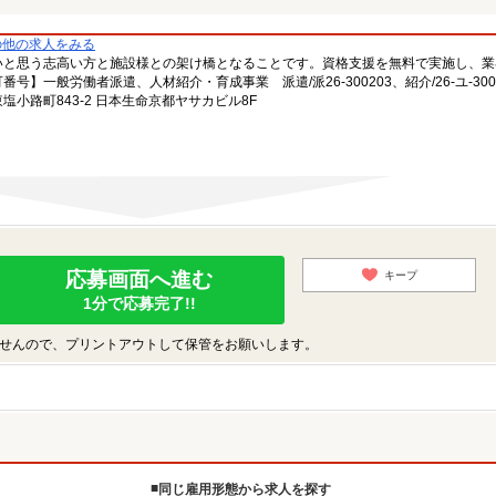
の他の求人をみる
いと思う志高い方と施設様との架け橋となることです。資格支援を無料で実施し、業
一般労働者派遣、人材紹介・育成事業 派遣/派26-300203、紹介/26-ユ-300
小路町843-2 日本生命京都ヤサカビル8F
応募画面へ進む
キープ
1分で応募完了!!
せんので、プリントアウトして保管をお願いします。
同じ雇用形態から求人を探す