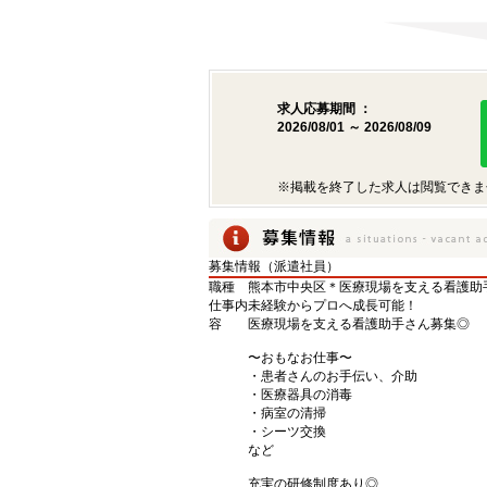
求人応募期間 ：
2026/08/01 ～ 2026/08/09
※掲載を終了した求人は閲覧できま
募集情報（派遣社員）
職種
熊本市中央区＊医療現場を支える看護助
仕事内
未経験からプロへ成長可能！
容
医療現場を支える看護助手さん募集◎
〜おもなお仕事〜
・患者さんのお手伝い、介助
・医療器具の消毒
・病室の清掃
・シーツ交換
など
充実の研修制度あり◎