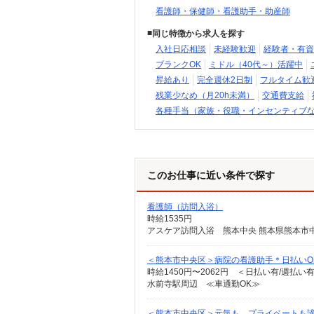
看護師・保健師・看護助手・助産師
同じ特徴から求人を探す
入社日応相談
未経験歓迎
経験者・有資
ブランクOK
ミドル（40代～）活躍中
昇給あり
完全週休2日制
フルタイム歓
残業少なめ（月20h未満）
交通費支給
各種手当（家族・役職・インセンティブ
このお仕事に近い条件で探す
看護師（訪問入浴）
時給1535円
アスケア訪問入浴 熊本中央 熊本県熊本市中央区大
＜熊本市中央区＞病院の看護助手＊日払いO
時給1450円〜2062円 ＜日払い有/週払い
水前寺駅周辺 ≪車通勤OK≫
＜熊本市中央区＞元気も、プライベートも諦