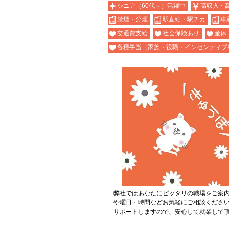
シニア（60代～）活躍中
高収入・
禁煙・分煙
駅直結・駅チカ
車
交通費支給
社会保険あり
産休
各種手当（家族・役職・インセンティブ
弊社ではあなたにピッタリの職場をご案
や曜日・時間などお気軽にご相談くださ
サポートしますので、安心して就業して