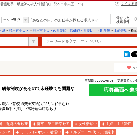
よくある
・保健師・看護助手・助産師の求人情報詳細 - 熊本市中央区｜バイ
保存した
0
エリア選択
「あなたの街」のお仕事が探せる求人サイト
検索条件
本県
>
熊本市中央区
>
熊本市中央区の看護師・保健師・看護助手・助産師
>
水前寺駅
> 株式
キ
更新日：2026/08/03 ※更新日時点
！研修制度があるので未経験でも問題な
応募画面へ進
有/週払い有/交通費全支給(ガソリン代含む)＞
看護助手＊嬉しい高時給◎研修あり
者・有資格者歓迎
新卒・第二新卒歓迎
女性活躍中
主婦・主夫歓迎
ンクOK
ミドル（40代～）活躍中
エルダー（50代～）活躍中