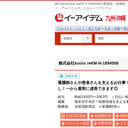
株式会社kotrio /●KM-H-1894508の看護師
ト・アルバイトのことならイーアイデム
九州・沖縄
アルバイト・バイト・求人TOP
>
九州・沖縄
>
熊
勤務地
職種
株式会社kotrio /●KM-H-1894508
派遣社員
看護師さんや患者さんを支えるお仕事
し！一から着実に成長できます◎
給与
時給1450円〜2062円 ＜日払い
職種
熊本市中央区＊医療現場を支える
勤務地
水前寺駅周辺 ≪車通勤OK≫
入社日応相談
未経験歓迎
経験
フリーター歓迎
学歴不問
ブラ