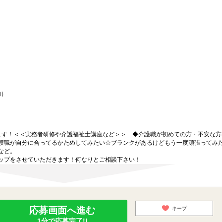
内）
ます！＜＜実務者研修や介護福祉士講座など＞＞ ◆介護職が初めての方・不安な方
護職が自分に合ってるかためしてみたい☆ブランクがあるけどもう一度頑張ってみ
など。
ップをさせていただきます！何なりとご相談下さい！
応募画面へ進む
キープ
1分で応募完了!!