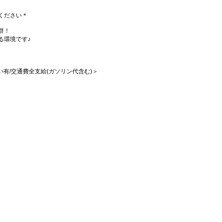
ください＊
群！
る環境です♪
払い有/交通費全支給(ガソリン代含む)＞