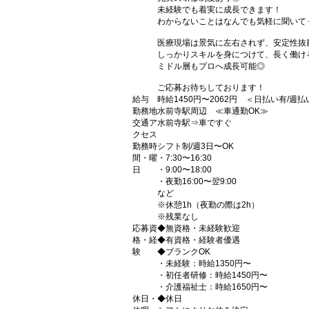
未経験でも着実に成長できます！
わからないことはなんでも気軽に聞いて
医療現場は景気に左右されず、安定性抜
しっかりスキルを身につけて、長く働け
ミドル層もプロへ成長可能◎
ご応募お待ちしております！
給与
時給1450円〜2062円 ＜日払い有/週
勤務地
水前寺駅周辺 ≪車通勤OK≫
交通ア
水前寺駅⇒車ですぐ
クセス
勤務時
シフト制/週3日〜OK
間・曜
・7:30〜16:30
日
・9:00〜18:00
・夜勤16:00〜翌9:00
など
※休憩1h（夜勤の際は2h）
※残業なし
応募資
◆無資格・未経験歓迎
格・経
◆有資格・経験者優遇
験
◆ブランクOK
・未経験：時給1350円〜
・初任者研修：時給1450円〜
・介護福祉士：時給1650円〜
休日・
◆休日