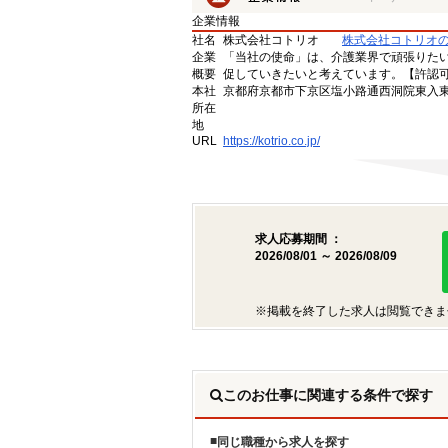
企業情報
社名
株式会社コトリオ
株式会社コトリオ
企業
「当社の使命」は、介護業界で頑張りた
概要
促していきたいと考えています。【許認可番号】
本社
京都府京都市下京区塩小路通西洞院東入東塩
所在
地
URL
https://kotrio.co.jp/
求人応募期間 ：
2026/08/01 ～ 2026/08/09
※掲載を終了した求人は閲覧できま
このお仕事に関連する条件で探す
同じ職種から求人を探す