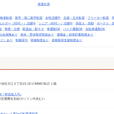
派遣社員
格者歓迎
新卒・第二新卒歓迎
女性活躍中
主婦・主夫歓迎
フリーター歓迎
エルダー（50代～）活躍中
シニア（60代～）活躍中
高収入・高額
ボーナス・
迎
禁煙・分煙
駅直結・駅チカ
車通勤OK
バイク通勤OK
自転車通勤OK
社会保険あり
産休・育休取得実績あり
退職金・財形貯蓄制度あり
など）あり
制服貸与
研修制度あり
資格取得支援制度あり
江５丁目15-16 U’IMMO BLD １階
K！即高収入可♪
有/交通費全支給(ガソリン代含む)＞
めない＊週3〜OK/看護助手