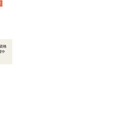
迎
資格
躍中