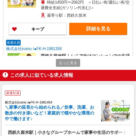
時給1450円〜2062円 ＜日払い有/週払い有/交
通費全支給(ガソリン代含む)＞
最寄り駅：西鉄久留米
詳細を見る
キープ
派遣社員
株式会社kotrio /●FK-H-1981358
西鉄久留米駅｜シニア向けマンションでの生活
サポート・フロアの巡回
もっと見る
時給1450円〜2062円 ＜日払い有/週払い有/交
通費全支給(ガソリン代含む)＞
この求人に似ている求人情報
最寄り駅：西鉄久留米
派遣社員
詳細を見る
キープ
株式会社kotrio /●FK-H-1981454
＼家事の延長から始められる／炊事、洗濯、お
派遣社員
散歩の付き添いなど！家庭的で穏やかな環境の
株式会社kotrio /●FK-H-2067310
中で働けます♪
久留米市/未経験OK★誰かの支えになれる人
に！グルホの世話人♪
西鉄久留米駅｜小さなグループホームで家事や生活のサポート！
時給1450円〜2062円 ＜日払い有/週払い有/交