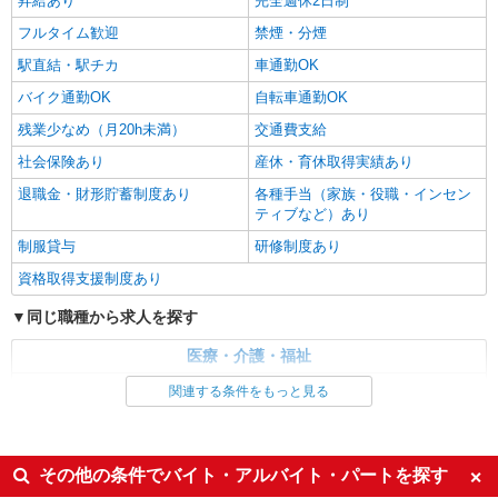
昇給あり
完全週休2日制
久留米市花畑
フルタイム歓迎
禁煙・分煙
詳細を見る
キープ
駅直結・駅チカ
車通勤OK
バイク通勤OK
自転車通勤OK
残業少なめ（月20h未満）
交通費支給
社会保険あり
産休・育休取得実績あり
退職金・財形貯蓄制度あり
各種手当（家族・役職・インセン
ティブなど）あり
制服貸与
研修制度あり
資格取得支援制度あり
同じ職種から求人を探す
医療・介護・福祉
介護職・ヘルパー
関連する条件をもっと見る
同じ特徴から求人を探す
未経験歓迎
ミドル（40代～）活躍中
その他の条件でバイト・アルバイト・パートを探す