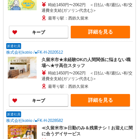
時給1450円〜2062円 ＜日払い有/週払い有/交
通費全支給(ガソリン代含む)＞
最寄り駅：西鉄久留米
詳細を見る
キープ
派遣社員
株式会社kotrio /●FK-H-2020512
久留米市★未経験OKの人間関係に悩まない職
場へ★サ高住スタッフ
時給1450円〜2062円 ＜日払い有/週払い有/交
通費全支給(ガソリン代含む)＞
最寄り駅：西鉄久留米
詳細を見る
キープ
派遣社員
株式会社kotrio /●FK-H-2028582
≪久留米市≫日勤のみ＆残業ナシ！お迎えに間
に合うデイサービス