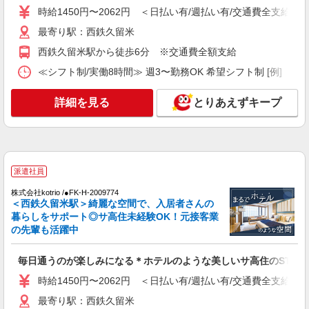
時給1450円〜2062円 ＜日払い有/週払い有/交通費全支給(ガ
通費全支給(ガソリン代含む)＞
久留米市花畑
最寄り駅：西鉄久留米
西鉄久留米駅から徒歩6分 ※交通費全額支給
詳細を見る
キープ
≪シフト制/実働8時間≫ 週3〜勤務OK 希望シフト制 [例] ・8:00〜
派遣社員
詳細を見る
とりあえずキープ
株式会社kotrio /●FK-H-1880005
花畑駅≪ホテルみたいに綺麗なサ高住★身体負
担少ない仕事
時給1450円〜2062円 ＜日払い有/週払い有/交
通費全支給(ガソリン代含む)＞
派遣社員
久留米市花畑
株式会社kotrio /●FK-H-2009774
＜西鉄久留米駅＞綺麗な空間で、入居者さんの
詳細を見る
キープ
暮らしをサポート◎サ高住未経験OK！元接客業
の先輩も活躍中
派遣社員
株式会社kotrio /●FK-H-1880050
毎日通うのが楽しみになる＊ホテルのような美しいサ高住のSTAF
＜花畑＞障がい者施設の支援員＊軽作業の見守
時給1450円〜2062円 ＜日払い有/週払い有/交通費全支給(ガ
りなど＊日払いOK
最寄り駅：西鉄久留米
時給1450円〜2062円 ＜日払い有/週払い有/交