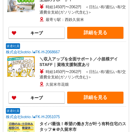
時給1450円〜2062円 ＜日払い有/週払い有/交
通費全支給(ガソリン代含む)＞
最寄り駅：西鉄久留米
詳細を見る
キープ
派遣社員
株式会社kotrio /●FK-H-2068667
＼収入アップを全面サポート／小規模デイ
STAFF｜資格支援制度あり
時給1450円〜2062円 ＜日払い有/週払い有/交
通費全支給(ガソリン代含む)＞
久留米市花畑
詳細を見る
キープ
派遣社員
株式会社kotrio /●FK-H-2051075
タイパ最強！希望の働き方が叶う有料住宅のス
タッフ★＠久留米市