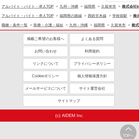
アルバイト・バイト・求人TOP
九州・沖縄
福岡県
久留米市
株式会社ko
アルバイト・バイト・求人TOP
福岡県の路線
西鉄甘木線
学校前駅
株式
職種・条件一覧
医療・介護・福祉
九州・沖縄
福岡県
久留米市
株式
掲載ご希望のお客様へ
よくある質問
お問い合わせ
利用規約
リンクについて
プライバシーポリシー
Cookieポリシー
個人情報保護方針
メールサービスについて
サイト運営会社
サイトマップ
(c) AIDEM Inc.
TOPへ