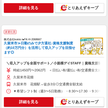
通費全支給(ガソリン代含む)＞
最寄り駅：西鉄久留米
詳細を見る
とりあえずキープ
詳細を見る
キープ
派遣社員
派遣社員
株式会社kotrio /●FK-H-2067031
久留米市≫家庭的でこぢんまりしたグルホ＊家
株式会社kotrio /●FK-H-2068667
久留米市≫日勤のみで夕方退社♪資格支援制度
事サポートなど
（約10万円分）を活用して収入アップを目指せ
時給1450円〜2062円 ＜日払い有/週払い有/交
ます◎
通費全支給(ガソリン代含む)＞
久留米市花畑
＼収入アップを全面サポート／小規模デイSTAFF｜資格支援制度
詳細を見る
時給1450円〜2062円 ＜日払い有/週払い有/交通費全支給(ガ
キープ
久留米市花畑
派遣社員
久留米市 花畑駅→徒歩3分◎交通費全額支給
株式会社kotrio /●FK-H-2021715
▼希望シフト制（週3〜5日勤務） ・8:30〜17:30 ・9:30〜18
久留米市*デイでの生活補助☆新たなスキルを
身につけて長く働く♪
詳細を見る
とりあえずキープ
時給1450円〜2062円 ＜日払い有/週払い有/交
通費全支給(ガソリン代含む)＞