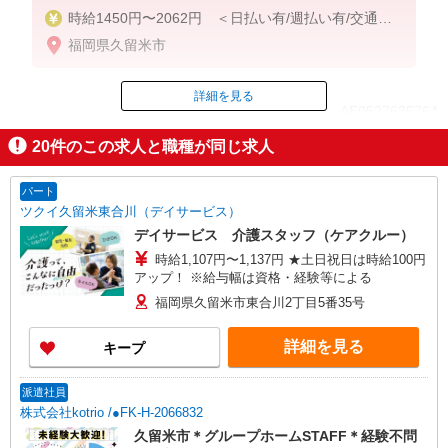
時給1450円〜2062円 ＜日払い有/週払い有/交通費
全支給(ガソリン代含む)＞
福岡県久留米市
詳細を見る
ID：AE0527635764
20
件のこの求人と職種が同じ求人
掲載期間終了
パート
ツクイ久留米東合川（デイサービス）
デイサービス 介護スタッフ（ケアクルー）
時給1,107円〜1,137円 ★土日祝日は時給100円
アップ！ ※給与幅は資格・経験等による
福岡県久留米市東合川2丁目5番35号
詳細を見る
キープ
派遣社員
株式会社kotrio /●FK-H-2066832
久留米市＊グループホームSTAFF＊経験不問