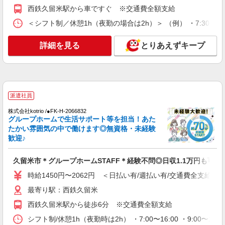
通費全支給(ガソリン代含む)＞
西鉄久留米駅から車ですぐ ※交通費全額支給
久留米市花畑
＜シフト制／休憩1h（夜勤の場合は2h）＞ （例） ・7:30〜16:30
詳細を見る
キープ
詳細を見る
とりあえずキープ
派遣社員
株式会社kotrio /●FK-H-2102271
久留米市＊サ高住STAFF＊曜日不問・週3〜
OK！働きやすさ◎
派遣社員
時給1450円〜2062円 ＜日払い有/週払い有/交
株式会社kotrio /●FK-H-2066832
通費全支給(ガソリン代含む)＞
グループホームで生活サポート等を担当！あた
久留米市花畑
たかい雰囲気の中で働けます◎無資格・未経験
歓迎♪
詳細を見る
キープ
久留米市＊グループホームSTAFF＊経験不問◎日収1.1万円も可
派遣社員
時給1450円〜2062円 ＜日払い有/週払い有/交通費全支給(ガ
株式会社kotrio /●FK-H-2068634
最寄り駅：西鉄久留米
久留米市のデイサービス♪日勤のみ！残業ゼロ
西鉄久留米駅から徒歩6分 ※交通費全額支給
で趣味も満喫
時給1450円〜2062円 ＜日払い有/週払い有/交
シフト制/休憩1h（夜勤時は2h） ・7:00〜16:00 ・9:00〜18: