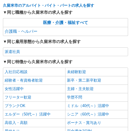
最寄り駅：西鉄久留米
久留米市のアルバイト・バイト・パートの求人を探す
同じ職種から久留米市の求人を探す
詳細を見る
キープ
医療・介護・福祉すべて
派遣社員
介護職・ヘルパー
株式会社kotrio /●FK-H-2086390
同じ雇用形態から久留米市の求人を探す
＜久留米市＞小さなデイサービスSTAFF≪週3
勤務≫≪夕方退社≫
派遣社員
時給1450円〜2062円 ＜日払い有/週払い有/交
通費全支給(ガソリン代含む)＞
同じ特徴から久留米市の求人を探す
最寄り駅：西鉄久留米
入社日応相談
未経験歓迎
詳細を見る
経験者・有資格者歓迎
新卒・第二新卒歓迎
キープ
女性活躍中
主婦・主夫歓迎
派遣社員
フリーター歓迎
学歴不問
株式会社kotrio /●FK-H-2102287
ブランクOK
ミドル（40代～）活躍中
有料老人ホームの看護師＊健康管理/服薬管理/
通院サポートなど
エルダー（50代～）活躍中
シニア（60代～）活躍中
時給2000円〜2500円＜ガソリン代含め交通費
高収入・高額
ボーナス・賞与あり
全額支給/日払い・週払いOK＞