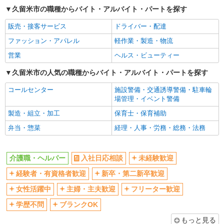
ボーナス・賞与あり
車通勤OK
久留米市の職種からバイト・アルバイト・パートを探す
交通費支給
社会保険あり
販売・接客サービス
ドライバー・配達
産休・育休取得実績あり
ファッション・アパレル
軽作業・製造・物流
営業
ヘルス・ビューティー
久留米市の人気の職種からバイト・アルバイト・パートを探す
コールセンター
施設警備・交通誘導警備・駐車輪
場管理・イベント警備
製造・組立・加工
保育士・保育補助
弁当・惣菜
経理・人事・労務・総務・法務
介護職・ヘルパー
入社日応相談
未経験歓迎
経験者・有資格者歓迎
新卒・第二新卒歓迎
女性活躍中
主婦・主夫歓迎
フリーター歓迎
学歴不問
ブランクOK
もっと見る