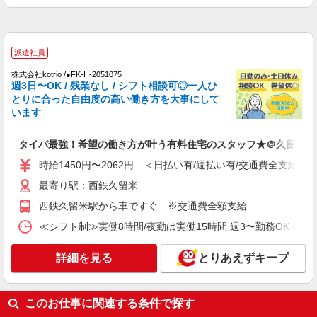
最寄り駅：西鉄久留米
詳細を見る
キープ
派遣社員
株式会社kotrio /●FK-H-2051075
派遣社員
週3日〜OK / 残業なし / シフト相談可◎一人ひ
株式会社kotrio /●FK-H-1981359
とりに合った自由度の高い働き方を大事にして
花畑駅｜シニア向けマンションでの生活サポー
います
ト・フロアの巡回
時給1450円〜2062円 ＜日払い有/週払い有/交
タイパ最強！希望の働き方が叶う有料住宅のスタッフ★＠久留米市
通費全支給(ガソリン代含む)＞
時給1450円〜2062円 ＜日払い有/週払い有/交通費全支給(ガ
久留米市花畑
最寄り駅：西鉄久留米
詳細を見る
キープ
西鉄久留米駅から車ですぐ ※交通費全額支給
≪シフト制≫実働8時間/夜勤は実働15時間 週3〜勤務OK 希望シフト制 
派遣社員
株式会社kotrio /●FK-H-2010169
詳細を見る
とりあえずキープ
西鉄久留米駅＊少人数グルホで利用者さんと家
事や掃除など♪日払いOK
時給1450円〜2062円 ＜日払い有/週払い有/交
このお仕事に関連する条件で探す
通費全支給(ガソリン代含む)＞