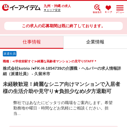
九州・沖縄
の求人
▼エリア変更
この求人の応募期間は既に終了しております。
仕事情報
企業情報
派遣社員
職種：≪学校前駅すぐ≫綺麗な高齢者マンションの見守りSTAFF＊
株式会社kotrio /●FK-H-1854739の介護職・ヘルパーの求人情報詳
細（派遣社員） - 久留米市
未経験歓迎！綺麗なシニア向けマンションで入居者
様の生活介助や見守り★負担少なめ/夕方退勤可
弊社ではあなたにピッタリの職場をご案内します。希望
勤務地や曜日・時間などお気軽にご相談ください。担
当...