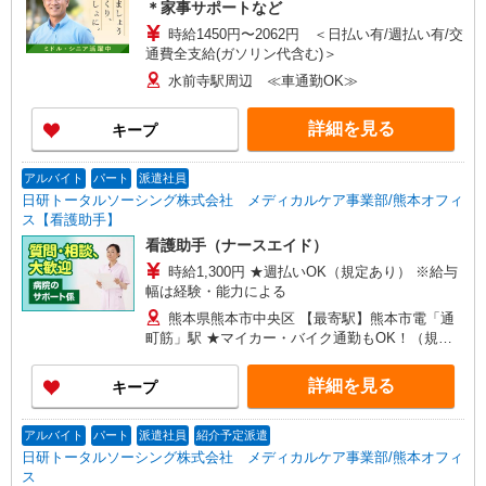
＊家事サポートなど
時給1450円〜2062円 ＜日払い有/週払い有/交
通費全支給(ガソリン代含む)＞
水前寺駅周辺 ≪車通勤OK≫
詳細を見る
キープ
アルバイト
パート
派遣社員
日研トータルソーシング株式会社 メディカルケア事業部/熊本オフィ
ス【看護助手】
看護助手（ナースエイド）
時給1,300円 ★週払いOK（規定あり） ※給与
幅は経験・能力による
熊本県熊本市中央区 【最寄駅】熊本市電「通
町筋」駅 ★マイカー・バイク通勤もOK！（規定
あり）
詳細を見る
キープ
アルバイト
パート
派遣社員
紹介予定派遣
日研トータルソーシング株式会社 メディカルケア事業部/熊本オフィ
ス