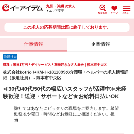
九州・沖縄
の求人
▼エリア変更
この求人の応募期間は既に終了しております。
仕事情報
企業情報
派遣社員
職種：毎日1万円＊デイサービス＊運転好きな方大集合｜熊本市中央区
株式会社kotrio /●KM-H-1811099の介護職・ヘルパーの求人情報詳
細（派遣社員） - 熊本市中央区
≪30代/40代/50代の幅広いスタッフが活躍中≫未経
験歓迎！送迎・サポートなど★お給料日払いOK
弊社ではあなたにピッタリの職場をご案内します。希望
勤務地や曜日・時間などお気軽にご相談ください。担
当...