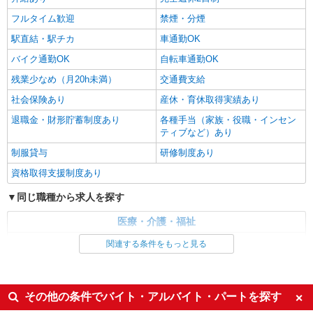
看護助手（ナースエイド）
フルタイム歓迎
禁煙・分煙
時給1,300円 ★週払いOK（規定あり） ※給与
駅直結・駅チカ
車通勤OK
幅は経験・能力による
熊本県熊本市中央区 【最寄駅】熊本市電「味
バイク通勤OK
自転車通勤OK
噌天神前」駅 ★マイカー・バイク通勤もOK！
残業少なめ（月20h未満）
交通費支給
（規定あり）
社会保険あり
産休・育休取得実績あり
詳細を見る
キープ
退職金・財形貯蓄制度あり
各種手当（家族・役職・インセン
ティブなど）あり
制服貸与
研修制度あり
資格取得支援制度あり
同じ職種から求人を探す
医療・介護・福祉
介護職・ヘルパー
関連する条件をもっと見る
同じ特徴から求人を探す
未経験歓迎
ミドル（40代～）活躍中
その他の条件でバイト・アルバイト・パートを探す
ボーナス・賞与あり
車通勤OK