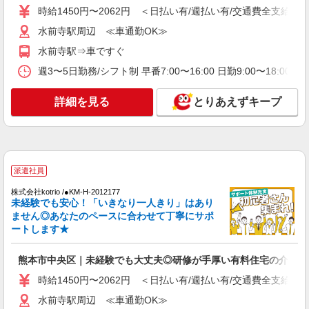
＜熊本市中央区＞デイサービスSTAFF募集≪
時給1450円〜2062円 ＜日払い有/週払い有/交通費全支給(ガ
週3勤務≫≪夕方退社≫
水前寺駅周辺 ≪車通勤OK≫
時給1450円〜2062円 ＜日払い有/週払い有/交
通費全支給(ガソリン代含む)＞
水前寺駅⇒車ですぐ
水前寺駅周辺 ≪車通勤OK≫
週3〜5日勤務/シフト制 早番7:00〜16:00 日勤9:00〜18:00 
詳細を見る
キープ
詳細を見る
とりあえずキープ
アルバイト
パート
派遣社員
紹介予定派遣
日研トータルソーシング株式会社 メディカルケア事業部/熊本オフィ
ス
未経験・無資格OKの介護スタッフ
派遣社員
時給1,300円〜1,400円 ★週払いOK（規定あ
株式会社kotrio /●KM-H-2012177
り） ※給与幅は経験・能力による
未経験でも安心！「いきなり一人きり」はあり
熊本県熊本市中央区 【最寄駅】熊本市電「九
ません◎あなたのペースに合わせて丁寧にサポ
品寺交差点」駅 ★マイカー・バイク通勤もOK！
ートします★
（規定あり） ★勤務地は3000ヶ所以上★ 自宅か
ら通いやすいエリアなど、お好きな勤務地をお選
詳細を見る
キープ
熊本市中央区｜未経験でも大丈夫◎研修が手厚い有料住宅の介護♪
び下さい！！
時給1450円〜2062円 ＜日払い有/週払い有/交通費全支給(ガ
アルバイト
パート
派遣社員
紹介予定派遣
水前寺駅周辺 ≪車通勤OK≫
日研トータルソーシング株式会社 メディカルケア事業部/熊本オフィ