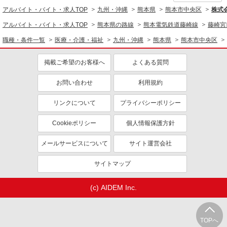
アルバイト・バイト・求人TOP
九州・沖縄
熊本県
熊本市中央区
株式会
アルバイト・バイト・求人TOP
熊本県の路線
熊本電気鉄道藤崎線
藤崎宮
職種・条件一覧
医療・介護・福祉
九州・沖縄
熊本県
熊本市中央区
掲載ご希望のお客様へ
よくある質問
お問い合わせ
利用規約
リンクについて
プライバシーポリシー
Cookieポリシー
個人情報保護方針
メールサービスについて
サイト運営会社
サイトマップ
(c) AIDEM Inc.
TOPへ