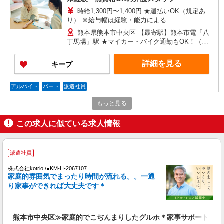
時給1,300円〜1,400円 ★週払いOK（規定あ
り） ※給与幅は経験・能力による
熊本県熊本市中央区 【最寄駅】熊本市電「八
丁馬場」駅 ★マイカー・バイク通勤もOK！（規
定あり） ★勤務地は3000ヶ所以上★ 自宅から通
いやすいエリアなど、お好きな勤務地をお選び下
詳細を見る
キープ
さい！！
アルバイト
パート
派遣社員
日研トータルソーシング株式会社 メディカルケア事業部/熊本オフィ
もっと見る
ス【看護助手】
看護助手（ナースエイド）
この求人に似ている求人情報
時給1,300円 ★週払いOK（規定あり） ※給与
幅は経験・能力による
熊本県熊本市中央区 【最寄駅】熊本市電「新
派遣社員
水前寺駅前」駅 ★マイカー・バイク通勤もOK！
株式会社kotrio /●KM-H-2067107
（規定あり）
家庭的雰囲気でまったり時間が流れる。。一通
詳細を見る
キープ
り家事ができれば大丈夫です＊
派遣社員
株式会社kotrio /●KM-H-2086481
熊本市中央区≫家庭的でこぢんまりしたグルホ＊家事サポートなど