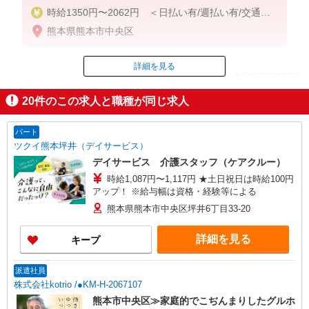
時給1350円〜2062円 ＜日払い有/週払い有/交通費
全支給(ガソリン代含む)＞
熊本県熊本市中央区
詳細を見る
ID：AE0527630758
20
件のこの求人と職種が同じ求人
掲載期間終了
パート
ツクイ熊本坪井（デイサービス）
デイサービス 介護スタッフ（ケアクルー）
時給1,087円〜1,117円 ★土日祝日は時給100円
アップ！ ※給与幅は資格・経験等による
熊本県熊本市中央区坪井6丁目33-20
詳細を見る
キープ
派遣社員
株式会社kotrio /●KM-H-2067107
熊本市中央区≫家庭的でこぢんまりしたグルホ