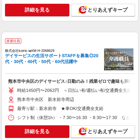
未経験・無資格OKの介護スタッフ
詳細を見る
とりあえずキープ
時給1,300円〜1,400円 ★週払いOK（規定あ
り） ※給与幅は経験・能力による
熊本県熊本市中央区 【最寄駅】熊本電気鉄道
菊池線「坪井川公園」駅 ★マイカー・バイク通勤
もOK！（規定あり） ★勤務地は3000ヶ所以上★
自宅から通いやすいエリアなど、お好きな勤務地
派遣社員
詳細を見る
キープ
をお選び下さい！！
株式会社kotrio /●KM-H-2068629
デイサービスの生活サポートSTAFFを募集◎20
派遣社員
代・30代・40代・50代・60代活躍中
株式会社kotrio /●KM-H-2068629
熊本市中央区のデイサービス♪日勤のみ！残業
ゼロで趣味も満喫
熊本市中央区のデイサービス♪日勤のみ！残業ゼロで趣味も満喫
時給1450円〜2062円 ＜日払い有/週払い有/交
通費全支給(ガソリン代含む)＞
時給1450円〜2062円 ＜日払い有/週払い有/交通費全支給(ガ
熊本市中央区 新水前寺周辺
熊本市中央区 新水前寺周辺
最寄り駅：新水前寺 ★車OK/交通費全支給
詳細を見る
キープ
シフト制（休憩1h） ・7:30〜16:30 ・8:30〜17:30 など
アルバイト
パート
派遣社員
紹介予定派遣
詳細を見る
とりあえずキープ
日研トータルソーシング株式会社 メディカルケア事業部/熊本オフィ
ス