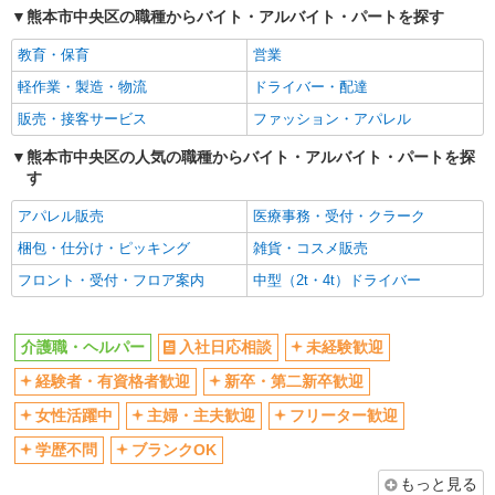
熊本市中央区の職種からバイト・アルバイト・パートを探す
交通費支給
社会保険あり
教育・保育
営業
産休・育休取得実績あり
軽作業・製造・物流
ドライバー・配達
販売・接客サービス
ファッション・アパレル
熊本市中央区の人気の職種からバイト・アルバイト・パートを探
す
アパレル販売
医療事務・受付・クラーク
梱包・仕分け・ピッキング
雑貨・コスメ販売
フロント・受付・フロア案内
中型（2t・4t）ドライバー
介護職・ヘルパー
入社日応相談
未経験歓迎
経験者・有資格者歓迎
新卒・第二新卒歓迎
女性活躍中
主婦・主夫歓迎
フリーター歓迎
学歴不問
ブランクOK
もっと見る