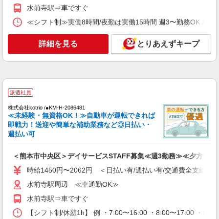
ス
水前寺駅⇒車ですぐ
未経験・無資格OKの介護スタッフ
≪シフト制≫実働8時間/夜勤は実働15時間 週3〜勤務OK 希望シフト制 
時給1,300円〜1,400円 ★週払いOK（規定あ
り） ※給与幅は経験・能力による
詳細を見る
とりあえずキープ
熊本県熊本市中央区 【最寄駅】JR豊肥本線
「平成」駅 ★マイカー・バイク通勤もOK！（規
定あり） ★勤務地は3000ヶ所以上★ 自宅から通
いやすいエリアなど、お好きな勤務地をお選び下
詳細を見る
キープ
さい！！
派遣社員
派遣社員
株式会社kotrio /●KM-H-2086481
（株）ウィルオブ・ワークCW 熊本支店/ms430101
≪未経験・無資格OK！≫自動車が運転できれば
夜勤専従
即戦力！送迎や簡単な補助業務など◎日払い・
週払い可
時給1550円 ◆前払い・日払い・週払いOK
熊本県熊本市中央区
＜熊本市中央区＞デイサービスSTAFF募集≪週3勤務≫≪夕方退社
詳細を見る
時給1450円〜2062円 ＜日払い有/週払い有/交通費全支給(ガ
キープ
水前寺駅周辺 ≪車通勤OK≫
アルバイト
パート
派遣社員
紹介予定派遣
水前寺駅⇒車ですぐ
日研トータルソーシング株式会社 メディカルケア事業部/熊本オフィ
ス
【シフト制/休憩1h】 例 ・7:00〜16:00 ・8:00〜17:00 ・9: