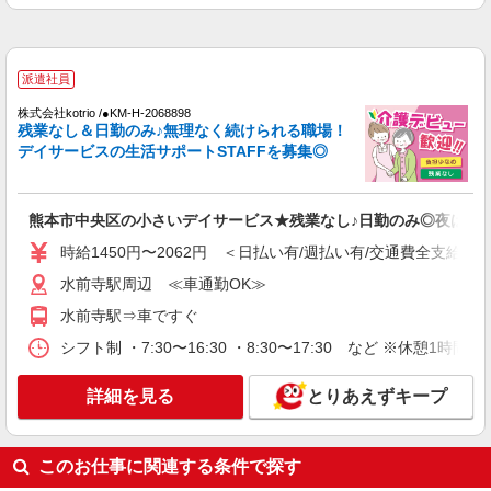
未経験・無資格OKの介護スタッフ
時給1,300円〜1,400円 ★週払いOK（規定あ
り） ※給与幅は経験・能力による
派遣社員
熊本県熊本市中央区 【最寄駅】熊本電気鉄道
藤崎線「黒髪町」駅 ★マイカー・バイク通勤も
株式会社kotrio /●KM-H-2068898
残業なし＆日勤のみ♪無理なく続けられる職場！
OK！（規定あり） ★勤務地は3000ヶ所以上★ 自
デイサービスの生活サポートSTAFFを募集◎
宅から通いやすいエリアなど、お好きな勤務地を
詳細を見る
キープ
お選び下さい！！
アルバイト
パート
派遣社員
紹介予定派遣
熊本市中央区の小さいデイサービス★残業なし♪日勤のみ◎夜はお
日研トータルソーシング株式会社 メディカルケア事業部/熊本オフィ
ス
時給1450円〜2062円 ＜日払い有/週払い有/交通費全支給(ガ
未経験・無資格OKの介護スタッフ
水前寺駅周辺 ≪車通勤OK≫
時給1,300円〜1,400円 ★週払いOK（規定あ
水前寺駅⇒車ですぐ
り） ※給与幅は経験・能力による
シフト制 ・7:30〜16:30 ・8:30〜17:30 など ※休憩1時間
熊本県熊本市中央区 【最寄駅】熊本市電「神
水・市民病院前」駅 ★マイカー・バイク通勤も
OK！（規定あり） ★勤務地は3000ヶ所以上★ 自
詳細を見る
とりあえずキープ
宅から通いやすいエリアなど、お好きな勤務地を
詳細を見る
キープ
お選び下さい！！
このお仕事に関連する条件で探す
アルバイト
パート
派遣社員
紹介予定派遣