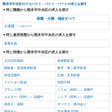
日研トータルソーシング株式会社 メディカルケア事業部/熊本オフィ
熊本市中央区のアルバイト・バイト・パートの求人を探す
ス
同じ職種から熊本市中央区の求人を探す
介護スタッフ／資格あり or 経験者
時給1,320円〜1,400円 ◆無資格・経験者：時
医療・介護・福祉すべて
給1,320円〜 ◆初任者研修・未経験：時給1,320
円〜 ◆初任者研修・経験者：時給1,350円〜 ◆介
介護職・ヘルパー
熊本県熊本市中央区 【最寄駅】JR豊肥本線
護福祉士：時給1,400円〜 ※経験者は3ヶ月以上 ※
「新水前寺」駅 ★マイカー・バイク通勤もOK！
同じ雇用形態から熊本市中央区の求人を探す
給与幅は経験・能力による ★週払いOK（規定あ
（規定あり） ★勤務地は3000ヶ所以上★ 自宅か
り）
ら通いやすいエリアなど、お好きな勤務地をお選
詳細を見る
キープ
派遣社員
び下さい！！
同じ特徴から熊本市中央区の求人を探す
派遣社員
（株）ウィルオブ・ワークCW 熊本支店/ms430101
入社日応相談
未経験歓迎
高齢者向けマンションstaff
経験者・有資格者歓迎
新卒・第二新卒歓迎
時給1550円 ◆前払い・日払い・週払いOK
女性活躍中
主婦・主夫歓迎
熊本県熊本市中央区
フリーター歓迎
学歴不問
詳細を見る
キープ
ブランクOK
ミドル（40代～）活躍中
エルダー（50代～）活躍中
シニア（60代～）活躍中
アルバイト
パート
派遣社員
高収入・高額
ボーナス・賞与あり
日研トータルソーシング株式会社 メディカルケア事業部/熊本オフィ
ス【看護助手】
昇給あり
完全週休2日制