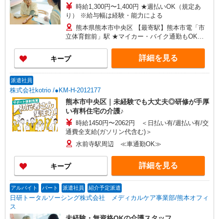
時給1,300円〜1,400円 ★週払いOK（規定あ
り） ※給与幅は経験・能力による
熊本県熊本市中央区 【最寄駅】熊本市電「市
立体育館前」駅 ★マイカー・バイク通勤もOK！
（規定あり） ★勤務地は3000ヶ所以上★ 自宅か
ら通いやすいエリアなど、お好きな勤務地をお選
詳細を見る
キープ
び下さい！！
派遣社員
株式会社kotrio /●KM-H-2012177
熊本市中央区｜未経験でも大丈夫◎研修が手厚
い有料住宅の介護♪
時給1450円〜2062円 ＜日払い有/週払い有/交
通費全支給(ガソリン代含む)＞
水前寺駅周辺 ≪車通勤OK≫
詳細を見る
キープ
アルバイト
パート
派遣社員
紹介予定派遣
日研トータルソーシング株式会社 メディカルケア事業部/熊本オフィ
ス
未経験・無資格OKの介護スタッフ