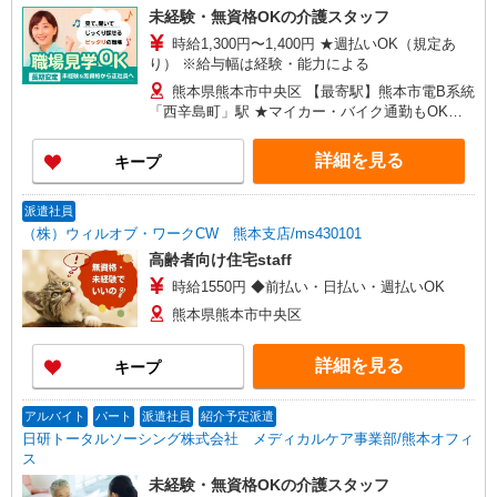
未経験・無資格OKの介護スタッフ
時給1,300円〜1,400円 ★週払いOK（規定あ
り） ※給与幅は経験・能力による
熊本県熊本市中央区 【最寄駅】熊本市電B系統
「西辛島町」駅 ★マイカー・バイク通勤もOK！
（規定あり） ★勤務地は3000ヶ所以上★ 自宅か
ら通いやすいエリアなど、お好きな勤務地をお選
詳細を見る
キープ
び下さい！！
派遣社員
（株）ウィルオブ・ワークCW 熊本支店/ms430101
高齢者向け住宅staff
時給1550円 ◆前払い・日払い・週払いOK
熊本県熊本市中央区
詳細を見る
キープ
アルバイト
パート
派遣社員
紹介予定派遣
日研トータルソーシング株式会社 メディカルケア事業部/熊本オフィ
ス
未経験・無資格OKの介護スタッフ