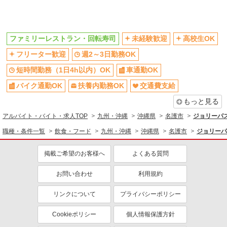
未経験歓迎
高校生OK
週2～3日勤務OK
短時間勤務（1日4h以内）OK
ファミリーレストラン・回転寿司
未経験歓迎
高校生OK
車通勤OK
扶養内勤務OK
フリーター歓迎
週2～3日勤務OK
交通費支給
社会保険あり
短時間勤務（1日4h以内）OK
車通勤OK
バイク通勤OK
扶養内勤務OK
交通費支給
もっと見る
アルバイト・バイト・求人TOP
九州・沖縄
沖縄県
名護市
ジョリーパ
職種・条件一覧
飲食・フード
九州・沖縄
沖縄県
名護市
ジョリーパ
掲載ご希望のお客様へ
よくある質問
お問い合わせ
利用規約
リンクについて
プライバシーポリシー
Cookieポリシー
個人情報保護方針