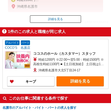
※22:00以降は時給1375円
沖縄県名護市
※高校生時給1040円
※労働組合費あり（基本時給×月間時間数×1.8％）
詳細を見る
ID：AE0525509658
■土日・祝手当
土日・祝は時給＋50円
1
件のこの求人と職種が同じ求人
掲載期間終了
アルバイト
パート
COCO’S 名護店
ココスのホール（カスタマー）スタッフ
時給1200円 ※22:00〜翌5:00：時給1500円 ※
高校生時給1100円 ■【土日祝加給】 土日祝は1時
間当たり＋100円 ■特別手当 早朝手当（5:00〜
沖縄県名護市大北5丁目24-17
8:00）時給＋200円
詳細を見る
キープ
このお仕事に関連する条件で探す
名護市のアルバイト・バイト・パートの求人を探す