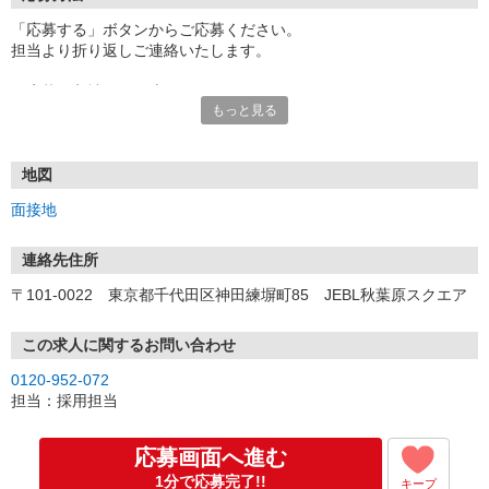
「応募する」ボタンからご応募ください。
担当より折り返しご連絡いたします。
≪応募〜入社までの流れ≫
もっと見る
▼書類選考（最短翌営業日）
*応募時にいただいた内容で書類選考させていただきます。
▼面接（最短翌営業日、30分程度）
*来社面接またはオンライン面接が可能です。
地図
*面接時、履歴書・職務経歴書の提出は不要です。
面接地
（応募情報不足の場合は、履歴書・職務経歴書を頂くケースがあ
ります。）
▼内定（面接後、最短翌営業日）
連絡先住所
*当社より内定通知をお送りします。
〒101-0022 東京都千代田区神田練塀町85 JEBL秋葉原スクエア
*内定にご承諾いただけましたら、採用決定となります。
▼入社（毎月1日、16日 ※休日の場合は後倒し）
*当社の正社員としてご入社いただきます。
この求人に関するお問い合わせ
*辞令の授与、オリエンテーションをお受けいただきます。
0120-952-072
▼配属先の決定（★）
担当：採用担当
*当社が配属先を決定します。
*配属先を実際にご確認いただき、最終確定します。
▼就業開始
応募画面へ進む
*配属先にて、当社の派遣スタッフとしてご就業いただきます。
1分で応募完了!!
キープ