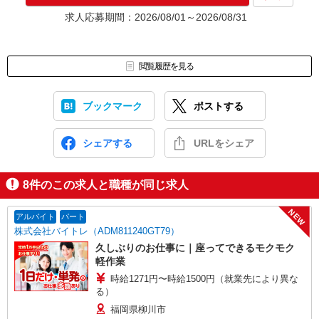
★入社前に配属先が決定する場合もございます。
求人応募期間：2026/08/01～2026/08/31
いずれの場合も、入社された時点で給与が発生します。（当社規
定あり）
▼面接地▼
閲覧履歴を見る
株式会社テクノ・サービス 佐賀営業所
〒840-0801 佐賀県佐賀市駅前中央1-10-37 佐賀駅前センタービ
ル2階
ブックマーク
ポストする
シェアする
URLをシェア
8
件のこの求人と職種が同じ求人
NEW
アルバイト
パート
株式会社バイトレ（ADM811240GT79）
久しぶりのお仕事に｜座ってできるモクモク
軽作業
時給1271円〜時給1500円（就業先により異な
る）
福岡県柳川市