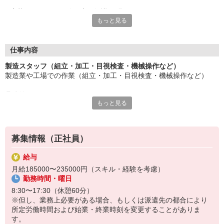
応募にあたり、経験や専門知識は問いません。
もっと見る
約束を守ること、きちんと連絡をすること、前向きに仕事へ取り
組むこと。
そんな姿勢を大切にできる方を歓迎します。
また、勤務時間やシフトなど柔軟に対応いただける方は、ご紹介
仕事内容
できるお仕事の幅も広がります。
製造スタッフ（組立・加工・目視検査・機械操作など）
製造業や工場での作業（組立・加工・目視検査・機械操作など）
長く働きたい――
その想いを、ここで実現しませんか？
具体的には・・・
製造業で正社員としてキャリアを築きたい方、ぜひご応募くださ
もっと見る
製品に不備がないか目視チェック
い。
部品を機械にセットしてボタン操作などなど
複雑な作業や力仕事はほとんどなく覚えやすいものばかり！
募集情報（正社員）
未経験の方もすぐに慣れていただけると思います。
給与
※当社（株）テクノ・サービスに正社員採用の上で、派遣就業先事
月給185000〜235000円（スキル・経験を考慮）
業所へ派遣となります。
勤務時間・曜日
8:30〜17:30（休憩60分）
※但し、業務上必要がある場合、もしくは派遣先の都合により
所定労働時間および始業・終業時刻を変更することがありま
す。