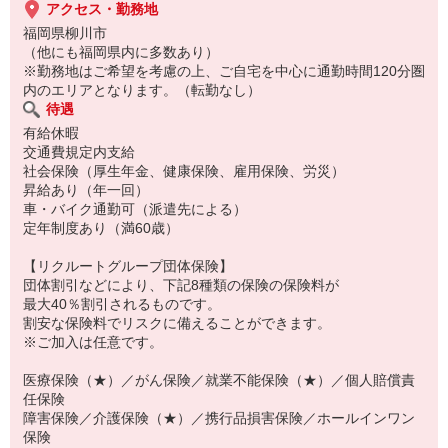
アクセス・勤務地
福岡県柳川市
（他にも福岡県内に多数あり）
※勤務地はご希望を考慮の上、ご自宅を中心に通勤時間120分圏
内のエリアとなります。（転勤なし）
待遇
有給休暇
交通費規定内支給
社会保険（厚生年金、健康保険、雇用保険、労災）
昇給あり（年一回）
車・バイク通勤可（派遣先による）
定年制度あり（満60歳）
【リクルートグループ団体保険】
団体割引などにより、下記8種類の保険の保険料が
最大40％割引されるものです。
割安な保険料でリスクに備えることができます。
※ご加入は任意です。
医療保険（★）／がん保険／就業不能保険（★）／個人賠償責
任保険
障害保険／介護保険（★）／携行品損害保険／ホールインワン
保険