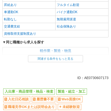
昇給あり
フルタイム歓迎
車通勤OK
バイク通勤OK
転勤なし
無期雇用派遣
交通費支給
社会保険あり
資格取得支援制度あり
同じ職種から求人を探す
軽作業・製造・物流
入出庫・商品管理・検品・検査
製造・組立・加工
関連する条件をもっと見る
同じ特徴から求人を探す
未経験歓迎
車通勤OK
ID：AE0730607173
交通費支給
社会保険あり
入出庫・商品管理・検品・検査
製造・組立・加工
入社日応相談
履歴書不要
Web面接OK
職場見学OKまたは説明会あり
未経験歓迎