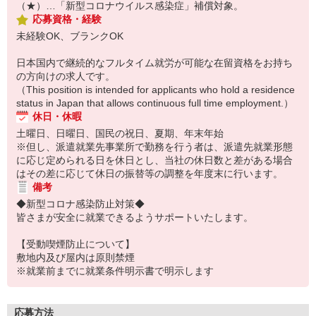
（★）…「新型コロナウイルス感染症」補償対象。
応募資格・経験
未経験OK、ブランクOK
日本国内で継続的なフルタイム就労が可能な在留資格をお持ち
の方向けの求人です。
（This position is intended for applicants who hold a residence
status in Japan that allows continuous full time employment.）
休日・休暇
土曜日、日曜日、国民の祝日、夏期、年末年始
※但し、派遣就業先事業所で勤務を行う者は、派遣先就業形態
に応じ定められる日を休日とし、当社の休日数と差がある場合
はその差に応じて休日の振替等の調整を年度末に行います。
備考
◆新型コロナ感染防止対策◆
皆さまが安全に就業できるようサポートいたします。
【受動喫煙防止について】
敷地内及び屋内は原則禁煙
※就業前までに就業条件明示書で明示します
応募方法