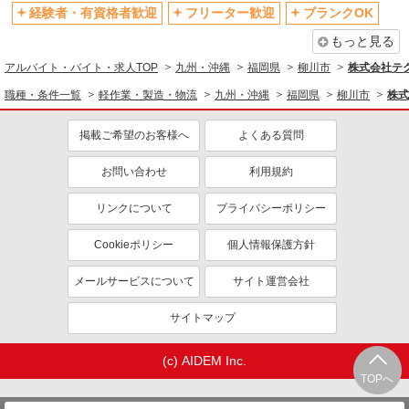
経験者・有資格者歓迎
フリーター歓迎
ブランクOK
もっと見る
アルバイト・バイト・求人TOP
九州・沖縄
福岡県
柳川市
株式会社テ
職種・条件一覧
軽作業・製造・物流
九州・沖縄
福岡県
柳川市
株式
掲載ご希望のお客様へ
よくある質問
お問い合わせ
利用規約
リンクについて
プライバシーポリシー
Cookieポリシー
個人情報保護方針
メールサービスについて
サイト運営会社
サイトマップ
(c) AIDEM Inc.
TOPへ