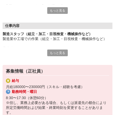
応募にあたり、経験や専門知識は問いません。
もっと見る
約束を守ること、きちんと連絡をすること、前向きに仕事へ取り
組むこと。
そんな姿勢を大切にできる方を歓迎します。
また、勤務時間やシフトなど柔軟に対応いただける方は、ご紹介
仕事内容
できるお仕事の幅も広がります。
製造スタッフ（組立・加工・目視検査・機械操作など）
製造業や工場での作業（組立・加工・目視検査・機械操作など）
長く働きたい――
その想いを、ここで実現しませんか？
具体的には・・・
製造業で正社員としてキャリアを築きたい方、ぜひご応募くださ
もっと見る
製品に不備がないか目視チェック
い。
部品を機械にセットしてボタン操作などなど
複雑な作業や力仕事はほとんどなく覚えやすいものばかり！
募集情報（正社員）
未経験の方もすぐに慣れていただけると思います。
給与
※当社（株）テクノ・サービスに正社員採用の上で、派遣就業先事
月給180000〜230000円（スキル・経験を考慮）
業所へ派遣となります。
勤務時間・曜日
8:30〜17:30（休憩60分）
※但し、業務上必要がある場合、もしくは派遣先の都合により
所定労働時間および始業・終業時刻を変更することがありま
す。