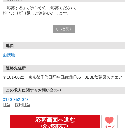
「応募する」ボタンからご応募ください。
担当より折り返しご連絡いたします。
≪応募〜入社までの流れ≫
もっと見る
▼書類選考（最短翌営業日）
*応募時にいただいた内容で書類選考させていただきます。
▼面接（最短翌営業日、30分程度）
*来社面接またはオンライン面接が可能です。
地図
*面接時、履歴書・職務経歴書の提出は不要です。
面接地
（応募情報不足の場合は、履歴書・職務経歴書を頂くケースがあ
ります。）
▼内定（面接後、最短翌営業日）
連絡先住所
*当社より内定通知をお送りします。
〒101-0022 東京都千代田区神田練塀町85 JEBL秋葉原スクエア
*内定にご承諾いただけましたら、採用決定となります。
▼入社（毎月1日、16日 ※休日の場合は後倒し）
*当社の正社員としてご入社いただきます。
この求人に関するお問い合わせ
*辞令の授与、オリエンテーションをお受けいただきます。
0120-952-072
▼配属先の決定（★）
担当：採用担当
*当社が配属先を決定します。
*配属先を実際にご確認いただき、最終確定します。
▼就業開始
応募画面へ進む
*配属先にて、当社の派遣スタッフとしてご就業いただきます。
1分で応募完了!!
キープ