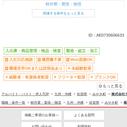
軽作業・製造・物流
入出庫・商品管理・検品・検査
製造・組立・加工
関連する条件をもっと見る
同じ特徴から求人を探す
未経験歓迎
車通勤OK
ID：AE0730606633
交通費支給
社会保険あり
入出庫・商品管理・検品・検査
製造・組立・加工
入社日応相談
履歴書不要
Web面接OK
職場見学OKまたは説明会あり
未経験歓迎
経験者・有資格者歓迎
フリーター歓迎
ブランクOK
もっと見る
アルバイト・バイト・求人TOP
九州・沖縄
佐賀県
みやき町
株式会社
職種・条件一覧
軽作業・製造・物流
九州・沖縄
佐賀県
みやき町
株
掲載ご希望のお客様へ
よくある質問
お問い合わせ
利用規約