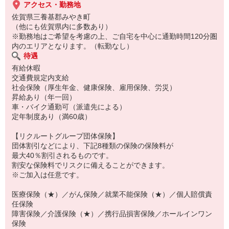
アクセス・勤務地
佐賀県三養基郡みやき町
（他にも佐賀県内に多数あり）
※勤務地はご希望を考慮の上、ご自宅を中心に通勤時間120分圏
内のエリアとなります。（転勤なし）
待遇
有給休暇
交通費規定内支給
社会保険（厚生年金、健康保険、雇用保険、労災）
昇給あり（年一回）
車・バイク通勤可（派遣先による）
定年制度あり（満60歳）
【リクルートグループ団体保険】
団体割引などにより、下記8種類の保険の保険料が
最大40％割引されるものです。
割安な保険料でリスクに備えることができます。
※ご加入は任意です。
医療保険（★）／がん保険／就業不能保険（★）／個人賠償責
任保険
障害保険／介護保険（★）／携行品損害保険／ホールインワン
保険