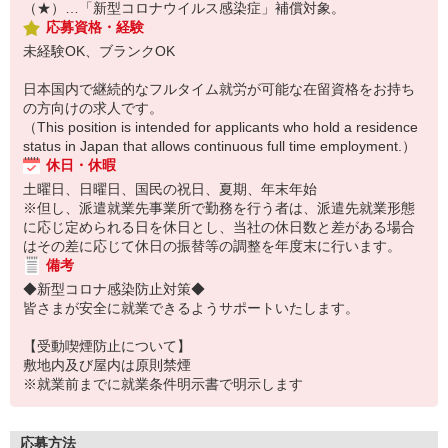
（★）…「新型コロナウイルス感染症」補償対象。
応募資格・経験
未経験OK、ブランクOK
日本国内で継続的なフルタイム就労が可能な在留資格をお持ち
の方向けの求人です。
（This position is intended for applicants who hold a residence
status in Japan that allows continuous full time employment.）
休日・休暇
土曜日、日曜日、国民の祝日、夏期、年末年始
※但し、派遣就業先事業所で勤務を行う者は、派遣先就業形態
に応じ定められる日を休日とし、当社の休日数と差がある場合
はその差に応じて休日の振替等の調整を年度末に行います。
備考
◆新型コロナ感染防止対策◆
皆さまが安全に就業できるようサポートいたします。
【受動喫煙防止について】
敷地内及び屋内は原則禁煙
※就業前までに就業条件明示書で明示します
応募方法