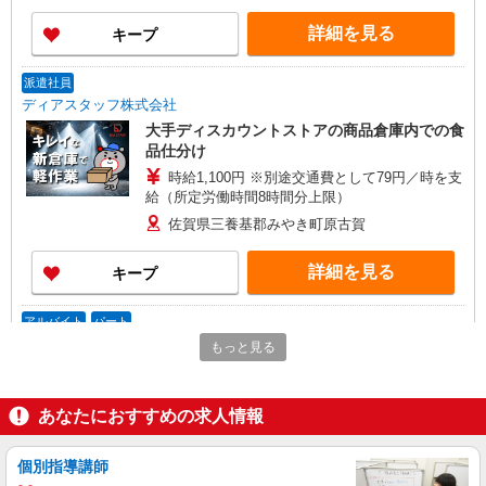
イク 最寄り駅：大善寺駅から車10分 ※構内の
（無料）駐車場利用OK
詳細を見る
キープ
派遣社員
ディアスタッフ株式会社
大手ディスカウントストアの商品倉庫内での食
品仕分け
時給1,100円 ※別途交通費として79円／時を支
給（所定労働時間8時間分上限）
佐賀県三養基郡みやき町原古賀
詳細を見る
キープ
アルバイト
パート
ケーズデンキみやき店配送センター
もっと見る
商品配送センタースタッフ
【平日・土】時給1,034円〜1,174円 【日・
あなたにおすすめの求人情報
祝】 時給1,134円〜1,274円 ※経験・能力に応じ
て時給を考慮いたします □交通費支給 □時間外手
佐賀県三養基郡みやき町江口2877
当（１分単位で別途全額支給） ■昇給・昇格制度
個別指導講師
あり（年度契約更新時） □賞与あり（年２回） ※