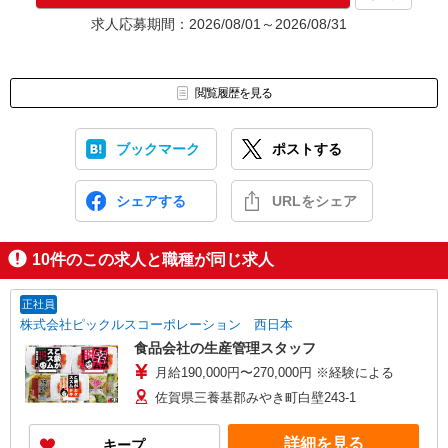
★入社前に配属先が決定する場合もございます。
求人応募期間：2026/08/01～2026/08/31
いずれの場合も、入社された時点で給与が発生します。（当社規
定あり）
▼面接地▼
閲覧履歴を見る
株式会社テクノ・サービス 佐賀営業所
〒840-0801 佐賀県佐賀市駅前中央1-10-37 佐賀駅前センタービ
ル2階
ブックマーク
ポストする
シェアする
URLをシェア
10
件のこの求人と職種が同じ求人
正社員
株式会社ピックルスコーポレーション 西日本
食品会社の生産管理スタッフ
月給190,000円〜270,000円 ※経験による
佐賀県三養基郡みやき町白壁243-1
詳細を見る
キープ