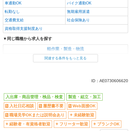
車通勤OK
バイク通勤OK
転勤なし
無期雇用派遣
交通費支給
社会保険あり
資格取得支援制度あり
同じ職種から求人を探す
軽作業・製造・物流
入出庫・商品管理・検品・検査
製造・組立・加工
関連する条件をもっと見る
同じ特徴から求人を探す
未経験歓迎
車通勤OK
ID：AE0730606620
交通費支給
社会保険あり
入出庫・商品管理・検品・検査
製造・組立・加工
入社日応相談
履歴書不要
Web面接OK
職場見学OKまたは説明会あり
未経験歓迎
経験者・有資格者歓迎
フリーター歓迎
ブランクOK