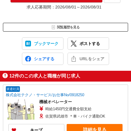
★入社前に配属先が決定する場合もございます。
求人応募期間：2026/08/01～2026/08/31
いずれの場合も、入社された時点で給与が発生します。（当社規
定あり）
▼面接地▼
閲覧履歴を見る
株式会社テクノ・サービス 佐賀営業所
〒840-0801 佐賀県佐賀市駅前中央1-10-37 佐賀駅前センタービ
ル2階
ブックマーク
ポストする
シェアする
URLをシェア
12
件のこの求人と職種が同じ求人
派遣社員
株式会社テクノ・サービス/お仕事No/0918250
機械オペレーター
時給1450円交通費全額支給
佐賀県武雄市 ＊車・バイク通勤OK
詳細を見る
キープ