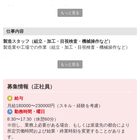
応募にあたり、経験や専門知識は問いません。
もっと見る
約束を守ること、きちんと連絡をすること、前向きに仕事へ取り
組むこと。
そんな姿勢を大切にできる方を歓迎します。
また、勤務時間やシフトなど柔軟に対応いただける方は、ご紹介
仕事内容
できるお仕事の幅も広がります。
製造スタッフ（組立・加工・目視検査・機械操作など）
製造業や工場での作業（組立・加工・目視検査・機械操作など）
長く働きたい――
その想いを、ここで実現しませんか？
具体的には・・・
製造業で正社員としてキャリアを築きたい方、ぜひご応募くださ
もっと見る
製品に不備がないか目視チェック
い。
部品を機械にセットしてボタン操作などなど
複雑な作業や力仕事はほとんどなく覚えやすいものばかり！
募集情報（正社員）
未経験の方もすぐに慣れていただけると思います。
給与
※当社（株）テクノ・サービスに正社員採用の上で、派遣就業先事
月給180000〜230000円（スキル・経験を考慮）
業所へ派遣となります。
勤務時間・曜日
8:30〜17:30（休憩60分）
※但し、業務上必要がある場合、もしくは派遣先の都合により
所定労働時間および始業・終業時刻を変更することがありま
す。