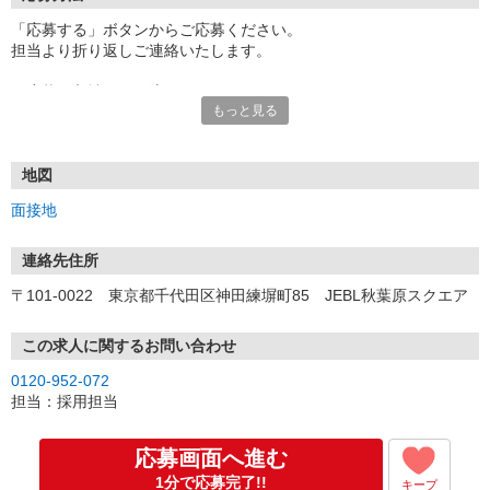
「応募する」ボタンからご応募ください。
担当より折り返しご連絡いたします。
≪応募〜入社までの流れ≫
もっと見る
▼書類選考（最短翌営業日）
*応募時にいただいた内容で書類選考させていただきます。
▼面接（最短翌営業日、30分程度）
*来社面接またはオンライン面接が可能です。
地図
*面接時、履歴書・職務経歴書の提出は不要です。
面接地
（応募情報不足の場合は、履歴書・職務経歴書を頂くケースがあ
ります。）
▼内定（面接後、最短翌営業日）
連絡先住所
*当社より内定通知をお送りします。
〒101-0022 東京都千代田区神田練塀町85 JEBL秋葉原スクエア
*内定にご承諾いただけましたら、採用決定となります。
▼入社（毎月1日、16日 ※休日の場合は後倒し）
*当社の正社員としてご入社いただきます。
この求人に関するお問い合わせ
*辞令の授与、オリエンテーションをお受けいただきます。
0120-952-072
▼配属先の決定（★）
担当：採用担当
*当社が配属先を決定します。
*配属先を実際にご確認いただき、最終確定します。
▼就業開始
応募画面へ進む
*配属先にて、当社の派遣スタッフとしてご就業いただきます。
1分で応募完了!!
キープ