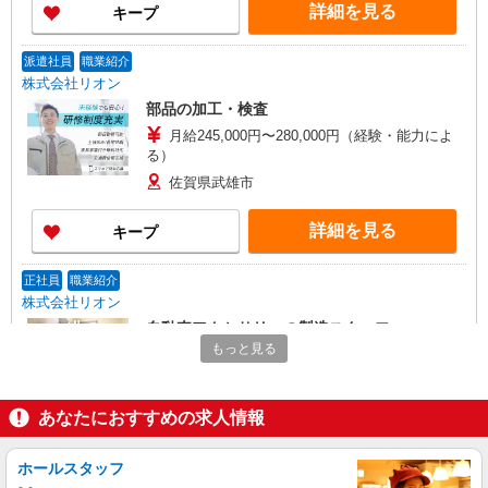
詳細を見る
キープ
派遣社員
職業紹介
株式会社リオン
部品の加工・検査
月給245,000円〜280,000円（経験・能力によ
る）
佐賀県武雄市
詳細を見る
キープ
正社員
職業紹介
株式会社リオン
自動車アクセサリーの製造スタッフ
もっと見る
月給245,000円〜280,000円（経験・能力によ
る）
佐賀県武雄市
あなたにおすすめの求人情報
詳細を見る
キープ
ホールスタッフ