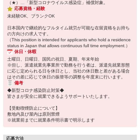
（★）…「新型コロナウイルス感染症」補償対象。
応募資格・経験
未経験OK、ブランクOK
日本国内で継続的なフルタイム就労が可能な在留資格をお持ち
の方向けの求人です。
（This position is intended for applicants who hold a residence
status in Japan that allows continuous full time employment.）
休日・休暇
土曜日、日曜日、国民の祝日、夏期、年末年始
※但し、派遣就業先事業所で勤務を行う者は、派遣先就業形態
に応じ定められる日を休日とし、当社の休日数と差がある場合
はその差に応じて休日の振替等の調整を年度末に行います。
備考
◆新型コロナ感染防止対策◆
皆さまが安全に就業できるようサポートいたします。
【受動喫煙防止について】
敷地内及び屋内は原則禁煙
※就業前までに就業条件明示書で明示します
応募方法