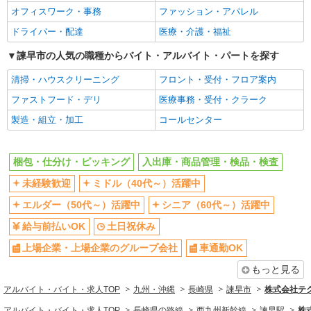
オフィスワーク・事務
ファッション・アパレル
ドライバー・配達
医療・介護・福祉
諫早市の人気の職種からバイト・アルバイト・パートを探す
清掃・ハウスクリーニング
フロント・受付・フロア案内
ファストフード・デリ
医療事務・受付・クラーク
製造・組立・加工
コールセンター
梱包・仕分け・ピッキング
入出庫・商品管理・検品・検査
未経験歓迎
ミドル（40代～）活躍中
エルダー（50代～）活躍中
シニア（60代～）活躍中
給与前払いOK
土日祝休み
上場企業・上場企業のグループ会社
車通勤OK
もっと見る
アルバイト・バイト・求人TOP
九州・沖縄
長崎県
諫早市
株式会社テ
アルバイト・バイト・求人TOP
長崎県の路線
西九州新幹線
諫早駅
株