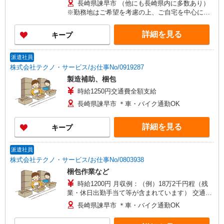
長崎県諫早市 （他にも長崎県内に多数あり）
※勤務地はご希望を考慮の上、ご自宅を中心に通
勤時間120分圏内のエリアとなります。（転勤な
し）
詳細を見る
キープ
派遣社員
株式会社テクノ・サービス/お仕事No/0919287
製造補助、梱包
時給1250円交通費全額支給
長崎県諫早市 ＊車・バイク通勤OK
詳細を見る
キープ
派遣社員
株式会社テクノ・サービス/お仕事No/0803938
梱包作業など
時給1200円 月収例：（例）18万2千円程（残
業・休日出勤手当て等が含まれています） 交通費
全額支給
長崎県諫早市 ＊車・バイク通勤OK