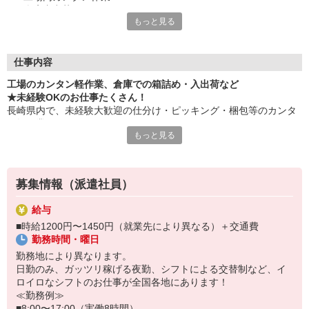
・倉庫内出荷
もっと見る
・ケア施設での配膳
・スーパーマーケットでの惣菜調理 など
≪性別問わずご活躍中！≫
仕事内容
一人ひとりのスキルや希望条件に応じてお仕事ご紹介します！
工場のカンタン軽作業、倉庫での箱詰め・入出荷など
車通勤・バイク通勤OKも多数あり！「交通費支給OK！」
★未経験OKのお仕事たくさん！
自宅から通いやすいお仕事お探しの方もぜひご登録下さい☆
長崎県内で、未経験大歓迎の仕分け・ピッキング・梱包等のカンタ
ン軽作業あります！
★即払いサービスあり
もっと見る
勤務実績に応じて給与の一部を給料日前にお支払いOK
お気軽に当社担当までお問い合わせください。（当社規定あり）
※原則月払いでの給与支払です。
募集情報（派遣社員）
＜あんしん資格取得制度＞
就業中の方にはフォークリフト・クレーン・玉掛け・溶接の資格
給与
取得を全力サポート！講習料・受験料を全額当社負担します。
■時給1200円〜1450円（就業先により異なる）＋交通費
勤務時間・曜日
勤務地により異なります。
日勤のみ、ガッツリ稼げる夜勤、シフトによる交替制など、イ
ロイロなシフトのお仕事が全国各地にあります！
≪勤務例≫
■8:00〜17:00（実働8時間）