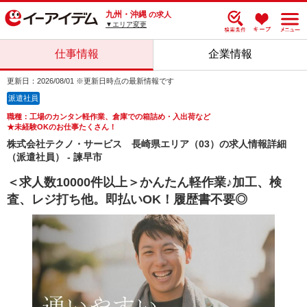
九州・沖縄
の求人
▼エリア変更
仕事情報
企業情報
更新日：2026/08/01 ※更新日時点の最新情報です
派遣社員
職種：工場のカンタン軽作業、倉庫での箱詰め・入出荷など
★未経験OKのお仕事たくさん！
株式会社テクノ・サービス 長崎県エリア（03）の求人情報詳細
（派遣社員） - 諫早市
＜求人数10000件以上＞かんたん軽作業♪加工、検
査、レジ打ち他。即払いOK！履歴書不要◎