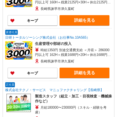
円以上可 160H＋残業2125円×30H＋休出2125円
×10H
長崎県諫早市津久葉町
詳細を見る
キープ
派遣社員
日研トータルソーシング株式会社（お仕事No.10A565）
生産管理や部材の投入
時給1350円 別途交通費支給 ＜月収＞ 286000
円以上可 162H＋残業1688円×20H＋休出1688円
×10.83H＋深夜338円×48H
長崎県諫早市津久葉町
詳細を見る
キープ
正社員
株式会社テクノ・サービス マニュファクチャリング【長崎県】
製造スタッフ（組立・加工・目視検査・機械操
作など）
月給180000〜230000円（スキル・経験を考
慮）