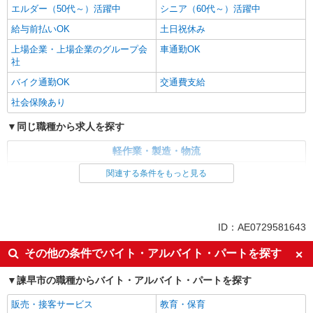
エルダー（50代～）活躍中
シニア（60代～）活躍中
給与前払いOK
土日祝休み
上場企業・上場企業のグループ会
車通勤OK
社
バイク通勤OK
交通費支給
社会保険あり
同じ職種から求人を探す
軽作業・製造・物流
梱包・仕分け・ピッキング
入出庫・商品管理・検品・検査
関連する条件をもっと見る
同じ特徴から求人を探す
未経験歓迎
ミドル（40代～）活躍中
ID：AE0729581643
土日祝休み
上場企業・上場企業のグループ会
その他の条件でバイト・アルバイト・パートを探す
社
車通勤OK
交通費支給
諫早市の職種からバイト・アルバイト・パートを探す
社会保険あり
販売・接客サービス
教育・保育