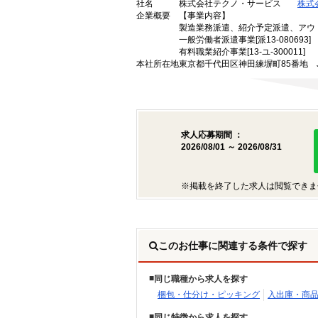
社名
株式会社テクノ・サービス
株式
企業概要
【事業内容】
製造業務派遣、紹介予定派遣、アウ
一般労働者派遣事業[派13-080693]
有料職業紹介事業[13-ユ-300011]
本社所在地
東京都千代田区神田練塀町85番地 
求人応募期間 ：
2026/08/01 ～ 2026/08/31
※掲載を終了した求人は閲覧できま
このお仕事に関連する条件で探す
同じ職種から求人を探す
梱包・仕分け・ピッキング
入出庫・商
同じ特徴から求人を探す