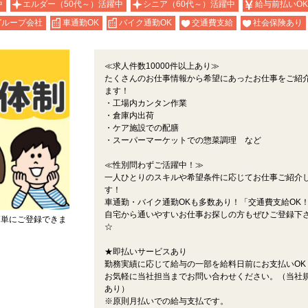
中
エルダー（50代～）活躍中
シニア（60代～）活躍中
給与前払いOK
グループ会社
車通勤OK
バイク通勤OK
交通費支給
社会保険あり
≪求人件数10000件以上あり≫
たくさんのお仕事情報から希望にあったお仕事をご紹
ます！
・工場内カンタン作業
・倉庫内出荷
・ケア施設での配膳
・スーパーマーケットでの惣菜調理 など
≪性別問わずご活躍中！≫
一人ひとりのスキルや希望条件に応じてお仕事ご紹介
す！
車通勤・バイク通勤OKも多数あり！「交通費支給OK
自宅から通いやすいお仕事お探しの方もぜひご登録下
簡単にご登録できま
☆
★即払いサービスあり
勤務実績に応じて給与の一部を給料日前にお支払いOK
お気軽に当社担当までお問い合わせください。（当社
あり）
※原則月払いでの給与支払です。