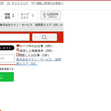
質問
サイトマップ
掲載ご希望のお客様へ
閲覧
キープ
1
0
履歴
リスト
ログイン
 株式会社テクノ・サービス 福岡県エリア（03）の
キープ中のお仕事（0件）
保存した検索条件（
0
件）
閲覧したお仕事（1件）
ープ
株式会社テクノ・サービス 福岡
県エリア（03）
の最新情報です
む