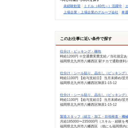
未経験歓迎
ミドル（40代～）活躍中
上場企業・上場企業のグループ会社
車通
このお仕事に近い条件で探す
仕分け・ピッキング・梱包
時給1200円 ※交通費実費支給／当社規定あ
福岡県北九州市八幡西区 駅チカで通勤便利♪
仕分け・シール貼り、品出し（ピッキング
時給1100円 【給与支給日】 当月末締め/
福岡県北九州市八幡西区陣原1-15-12
仕分け・シール貼り、品出し（ピッキング
時給1100円 【給与支給日】 当月末締め/
福岡県北九州市八幡西区陣原1-15-12
製造スタッフ（組立・加工・目視検査・機
月給185000〜235000円（スキル・経験を