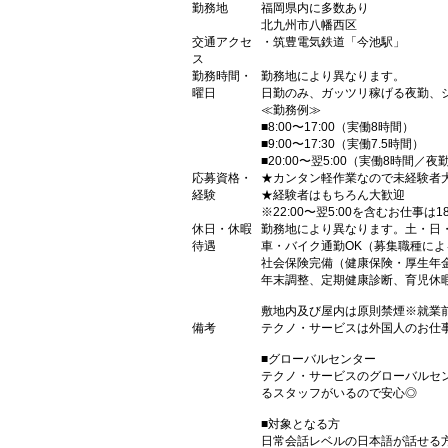
勤務地
福岡県内に多数あり
北九州市八幡西区
交通アクセ
・筑豊電気鉄道「今池駅」
ス
勤務時間・
勤務地により異なります。
曜日
日勤のみ、ガッツリ稼げる夜勤、
≪勤務例≫
■8:00〜17:00（実働8時間）
■9:00〜17:30（実働7.5時間）
■20:00〜翌5:00（実働8時間／夜
応募資格・
★カンタン軽作業なので未経験者
経験
★経験者はもちろん大歓迎
※22:00〜翌5:00を含むお仕事は
休日・休暇
勤務地により異なります。土・日
待遇
車・バイク通勤OK（募集職種に
社会保険完備（健康保険・厚生年
年末調整、定期健康診断、育児休
敷地内及び屋内は原則禁煙※就業
備考
テクノ・サービスは外国人のお仕
■グローバルセンター
テクノ・サービスのグローバルセ
るスタッフがいるので安心◎
■対象となる方
日常会話レベルの日本語が話せる