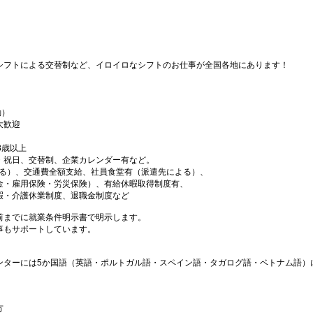
シフトによる交替制など、イロイロなシフトのお仕事が全国各地にあります！
勤）
大歓迎
18歳以上
・祝日、交替制、企業カレンダー有など。
よる）、交通費全額支給、社員食堂有（派遣先による）、
金・雇用保険・労災保険）、有給休暇取得制度有、
暇・介護休業制度、退職金制度など
前までに就業条件明示書で明示します。
事もサポートしています。
ンターには5か国語（英語・ポルトガル語・スペイン語・タガログ語・ベトナム語）
方