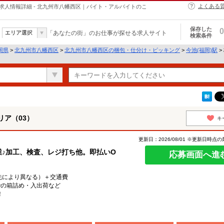
よくある
求人情報詳細 - 北九州市八幡西区｜バイト・アルバイトのこ
保存した
0
エリア選択
「あなたの街」のお仕事が探せる求人サイト
検索条件
岡県
>
北九州市八幡西区
>
北九州市八幡西区の梱包・仕分け・ピッキング
>
今池(福岡)駅
>
ア（03）
キ
更新日：2026/08/01 ※更新日時点
業♪加工、検査、レジ打ち他。即払いO
応募画面へ進
就業先により異なる）＋交通費
での箱詰め・入出荷など
！