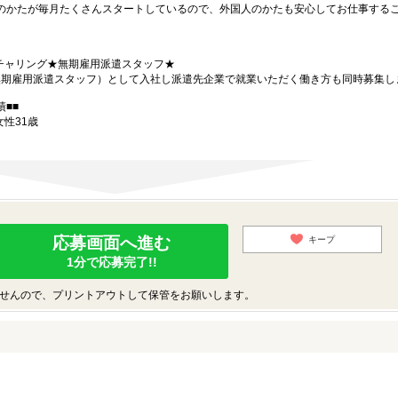
国のかたが毎月たくさんスタートしているので、外国人のかたも安心してお仕事する
チャリング★無期雇用派遣スタッフ★
（無期雇用派遣スタッフ）として入社し派遣先企業で就業いただく働き方も同時募集し
■■
女性31歳
応募画面へ進む
キープ
1分で応募完了!!
せんので、プリントアウトして保管をお願いします。