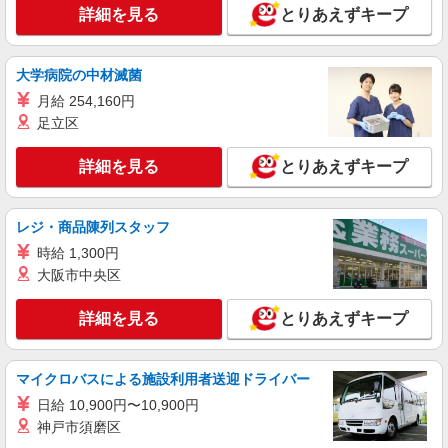
詳細を見る
とりあえずキープ
福岡県北九州市小倉北区西港町15-70
詳細を見る
キープ
大学病院の中材滅菌
月給 254,160円
アルバイト
パート
足立区
すき家 小倉北神岳店
すき家の店舗スタッフ（接客・調理・清掃な
詳細を見る
とりあえずキープ
ど）
時給1,350円
福岡県北九州市小倉北区神岳2-6-30
レジ・商品陳列スタッフ
時給 1,300円
詳細を見る
キープ
大阪市中央区
アルバイト
パート
詳細を見る
とりあえずキープ
すき家 3号小倉北到津店
すき家の店舗スタッフ（接客・調理・清掃な
ど）
マイクロバスによる施設利用者送迎ドライバー
時給1,350円
日給 10,900円〜10,900円
神戸市須磨区
福岡県北九州市小倉北区上到津2-3-15 1F