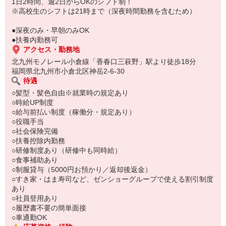
もちろん先輩クルーがしっかり教えてくれるので安心してくださ
1日2時間、週2日からOKのシフト制！
い。
※高校生のシフトは21時まで（深夜時間勤務を含むため）
●深夜のみ・早朝のみOK
●扶養内勤務可
アクセス・勤務地
北九州モノレール小倉線「香春口三萩野」駅より徒歩18分
福岡県北九州市小倉北区神岳2-6-30
待遇
○髪型・髪色自由※就業時の規定あり
○時給UP制度
○給与前払い制度（稼働分・規定あり）
○役職手当
○社会保険完備
○扶養控除内勤務
○研修制度あり（研修中も同時給）
○食事補助あり
○制服貸与（5000円お預かり／返却後返金）
○すき家・はま寿司など、ゼンショーグループで使える割引制度
あり
○社員登用あり
○履歴書不要の簡単面接
○車通勤OK