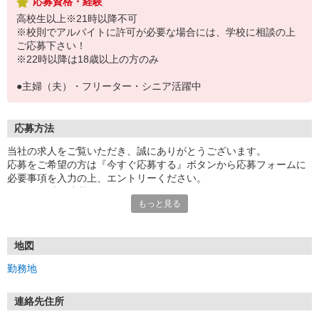
応募資格・経験
高校生以上※21時以降不可
※校則でアルバイトに許可が必要な場合には、学校に相談の上
ご応募下さい！
※22時以降は18歳以上の方のみ
●主婦（夫）・フリーター・シニア活躍中
応募方法
当社の求人をご覧いただき、誠にありがとうございます。
応募をご希望の方は『今すぐ応募する』ボタンから応募フォームに
必要事項を入力の上、エントリーください。
☆★☆24時間応募OK！☆★☆
もっと見る
・・・お願い・・・
応募の際は、連絡先に「携帯電話のアドレス」や「携帯電話の番
号」など
地図
普段つながりやすい連絡先を入力してください。
勤務地
連絡先住所