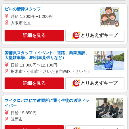
アルバイト・パート： 高校生／時給1,070円
ビルの清掃スタッフ
土日祝1,170円 一般／時給1,100円 土日祝1,200
円 ※試用期間3ヶ月は給与変動なし
時給 1,200円〜1,200円
福岡県北九州市小倉北区浅野1丁目1-1 アミュ
プラザ小倉
大阪市北区
詳細を見る
詳細を見る
とりあえずキープ
キープ
アルバイト
パート
警備員スタッフ（イベント、道路、商業施設、
COCO’S 小倉到津店
大型駐車場、JR列車見張りなど）
ココスのキッチン（フード）スタッフ
日給 11,000円〜12,100円
時給1100円 ※22:00〜翌5:00：時給1375円 ※
栃木市・小山市・さいたま市西区・さいたま市岩槻区・久喜市・
高校生時給1060円 ■【土日祝加給】 土日祝は1時
間当たり＋100円 ■特別手当 早朝手当（5:00〜
福岡県北九州市小倉北区上到津2-3-15
詳細を見る
とりあえずキープ
8:00）時給＋150円
詳細を見る
キープ
マイクロバスにて教習所に通う生徒の送迎ドラ
イバー
アルバイト
パート
すき家 小倉北西港店
日給 15,850円
すき家の店舗スタッフ（接客・調理・清掃な
箕面市
ど）