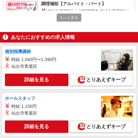
調理補助【アルバイト・パート】
時給1,057円以上 試用期間中 時給1,057円以上
(試用期間2ヶ月) 残業が発生した場合、残業代を1
もっと見る
分単位で別途支給します。
介護老人保健施設エバーグリーン （福岡県北
九州市小倉北区片野新町１‐１１‐７）
あなたにおすすめの求人情報
詳細を見る
キープ
個別指導講師
アルバイト
パート
時給 1,040円〜1,390円
コンパスグループ・ジャパン株式会社 39679_p
仙台市青葉区
調理補助【アルバイト・パート】
時給1,057円〜1,100円 試用期間中 時給1,057
詳細を見る
とりあえずキープ
円〜1,100円(試用期間2ヶ月) 残業が発生した場
合、残業代を1分単位で別途支給します。
介護老健施設 エメロード三萩野 （福岡県北
九州市小倉北区東篠崎１丁目９番３号）
ホールスタッフ
時給 1,150円
詳細を見る
キープ
仙台市青葉区
アルバイト
パート
詳細を見る
とりあえずキープ
コンパスグループ・ジャパン株式会社 39679_p