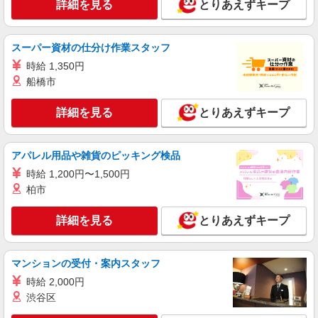
詳細を見る
とりあえずキープ
時給1,100円 ※22:00〜翌5:00：時給1,375円 ※
高校生時給1,060円 ※早朝手当（5:00〜9:00）時給
＋150円
福岡県北九州市小倉北区西港町15-70
スーパー資材の仕分け作業スタッフ
時給 1,350円
詳細を見る
キープ
船橋市
正社員
詳細を見る
とりあえずキープ
串カツ田中
串カツ店店舗スタッフ
正社員：月給220,000円〜300,000円 ※経験・
アパレル用品や雑貨のピッキング検品
能力により優遇します。
時給 1,200円〜1,500円
福岡県北九州市小倉北区浅野1丁目1-1 アミュ
柏市
プラザ小倉
詳細を見る
とりあえずキープ
詳細を見る
キープ
アルバイト
パート
マンションの受付・案内スタッフ
すき家 小倉北西港店
時給 2,000円
すき家の店舗スタッフ（接客・調理・清掃な
渋谷区
ど）
時給1,375円