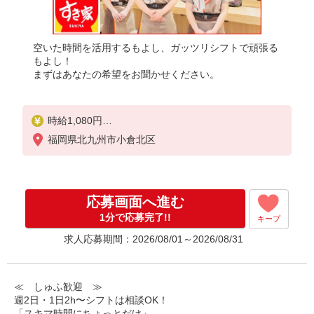
空いた時間を活用するもよし、ガッツリシフトで頑張る
もよし！
まずはあなたの希望をお聞かせください。
時給1,080円
※22:00〜翌5:00：時給1,350円
福岡県北九州市小倉北区
※高校生時給1,060円
※早朝手当（5:00〜9:00）時給＋150円
応募画面へ進む
1分で応募完了!!
キープ
求人応募期間：2026/08/01～2026/08/31
≪ しゅふ歓迎 ≫
週2日・1日2h〜シフトは相談OK！
「スキマ時間にちょっとだけ」