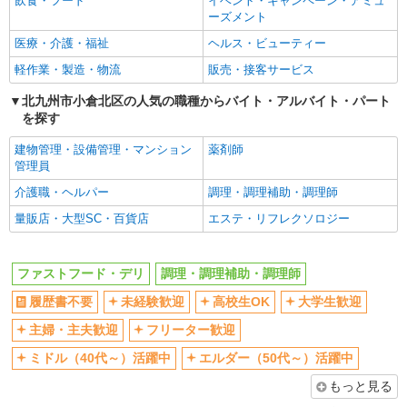
飲食・フード
イベント・キャンペーン・アミュ
ーズメント
まかない・食事補助
社員登用あり
医療・介護・福祉
ヘルス・ビューティー
軽作業・製造・物流
販売・接客サービス
北九州市小倉北区の人気の職種からバイト・アルバイト・パート
を探す
建物管理・設備管理・マンション
薬剤師
管理員
介護職・ヘルパー
調理・調理補助・調理師
量販店・大型SC・百貨店
エステ・リフレクソロジー
ファストフード・デリ
調理・調理補助・調理師
履歴書不要
未経験歓迎
高校生OK
大学生歓迎
主婦・主夫歓迎
フリーター歓迎
ミドル（40代～）活躍中
エルダー（50代～）活躍中
もっと見る