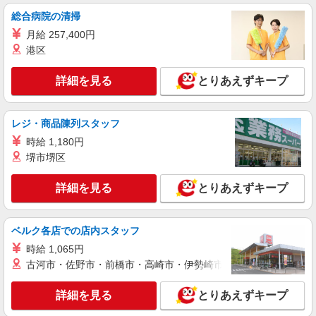
調理員【アルバイト・パート】
総合病院の清掃
時給1,200円以上 試用期間中 時給1,200円以上
(試用期間2ヶ月) 残業が発生した場合、残業代を1
月給 257,400円
分単位で別途支給します。
介護老健施設 エメロード三萩野 （福岡県北
港区
九州市小倉北区東篠崎１丁目９番３号）
詳細を見る
とりあえずキープ
詳細を見る
キープ
レジ・商品陳列スタッフ
アルバイト
パート
コンパスグループ・ジャパン株式会社 65126_p
時給 1,180円
調理員【アルバイト・パート】
堺市堺区
時給1,100円以上 試用期間中 時給1,100円以上
(試用期間2ヶ月) 残業が発生した場合、残業代を1
詳細を見る
とりあえずキープ
分単位で別途支給します。
シルバー・サン・ホーム （福岡県北九州市小
倉北区大手町17-15）
ベルク各店での店内スタッフ
詳細を見る
キープ
時給 1,065円
古河市・佐野市・前橋市・高崎市・伊勢崎市・太田市・館林市・
アルバイト
パート
廻転寿司 平四郎
詳細を見る
とりあえずキープ
キッチンスタッフ