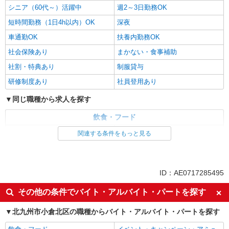
シニア（60代～）活躍中
週2～3日勤務OK
短時間勤務（1日4h以内）OK
深夜
車通勤OK
扶養内勤務OK
社会保険あり
まかない・食事補助
社割・特典あり
制服貸与
研修制度あり
社員登用あり
同じ職種から求人を探す
飲食・フード
ファストフード・デリ
調理・調理補助・調理師
関連する条件をもっと見る
同じ特徴から求人を探す
未経験歓迎
高校生OK
ID：AE0717285495
大学生歓迎
ミドル（40代～）活躍中
その他の条件でバイト・アルバイト・パートを探す
週2～3日勤務OK
短時間勤務（1日4h以内）OK
北九州市小倉北区の職種からバイト・アルバイト・パートを探す
深夜
車通勤OK
扶養内勤務OK
社会保険あり