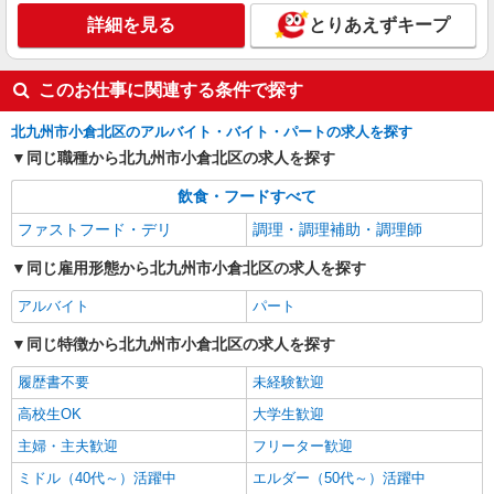
詳細を見る
とりあえずキープ
詳細を見る
キープ
アルバイト
パート
このお仕事に関連する条件で探す
すき家 3号小倉北到津店
すき家の店舗スタッフ（接客・調理・清掃な
北九州市小倉北区のアルバイト・バイト・パートの求人を探す
ど）
同じ職種から北九州市小倉北区の求人を探す
時給1,080円 ※22:00〜翌5:00：時給1,350円 ※
高校生時給1,060円 ※早朝手当（5:00〜9:00）時給
飲食・フードすべて
＋150円
福岡県北九州市小倉北区上到津2-3-15 1F
ファストフード・デリ
調理・調理補助・調理師
同じ雇用形態から北九州市小倉北区の求人を探す
詳細を見る
キープ
アルバイト
パート
同じ特徴から北九州市小倉北区の求人を探す
履歴書不要
未経験歓迎
高校生OK
大学生歓迎
主婦・主夫歓迎
フリーター歓迎
ミドル（40代～）活躍中
エルダー（50代～）活躍中