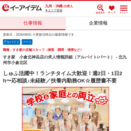
九州・沖縄
の求人
▼エリア変更
仕事情報
企業情報
更新日：2026/08/01 ※更新日時点の最新情報です
アルバイト
パート
職種：すき家の店舗スタッフ（接客・調理・清掃など）
すき家 小倉北神岳店の求人情報詳細（アルバイト/パート） - 北九
州市小倉北区
しゅふ活躍中！ランチタイム大歓迎！週2日・1日2
h〜応相談♪未経験／扶養内勤務OK☆履歴書不要