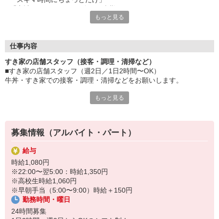
「家計に＋αするために多めに出勤」
もっと見る
など、自分らしく活躍できますよ。
≪ 働くメリットいっぱい ≫
■髪型・髪色自由
仕事内容
オシャレを捨てる必要はありません！
すき家の店舗スタッフ（接客・調理・清掃など）
■給与前払い可
■すき家の店舗スタッフ（週2日／1日2時間〜OK）
急な出費も安心♪
牛丼・すき家での接客・調理・清掃などをお願いします。
■社員登用あり
将来を考えている方は必見です。
もっと見る
具体的には・・・
お客様をきれいなお店でお迎え！
なか卯、かつ庵、ココス、ジョリーパスタ、ビッグボーイ、華屋
おいしい牛丼を！
与兵衛、オリーブの丘、焼肉いちばんなどを経営しているゼンシ
あなたの笑顔で！
ョーグループ！
募集情報（アルバイト・パート）
すばやく提供！
その中のひとつ『すき家』でお仕事しませんか？
給与
他にも、食材の調整や金銭管理、新しく入社したクルーの研修など
時給1,080円
様々なお仕事があります。
※22:00〜翌5:00：時給1,350円
セルフオーダー、セルフ会計で、現金の受け渡しはほとんどありま
※高校生時給1,060円
せん。※一部店舗を除く
※早朝手当（5:00〜9:00）時給＋150円
取り間違いもなく安心でスムーズ♪
勤務時間・曜日
マニュアルも用意していますので飲食店が初めての方でも大丈夫！
24時間募集