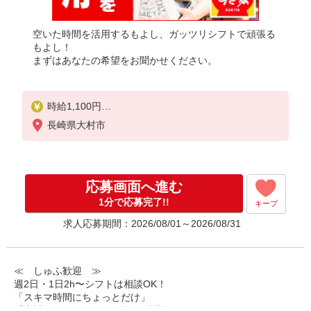
空いた時間を活用するもよし、ガッツリシフトで頑張る
もよし！
まずはあなたの希望をお聞かせください。
時給1,100円
※22:00〜翌5:00：時給1,375円
長崎県大村市
※高校生時給1,031円
※早朝手当（5:00〜9:00）時給＋150円
応募画面へ進む
1分で応募完了!!
キープ
求人応募期間：2026/08/01～2026/08/31
≪ しゅふ歓迎 ≫
週2日・1日2h〜シフトは相談OK！
「スキマ時間にちょっとだけ」
「家計に＋αするために多めに出勤」