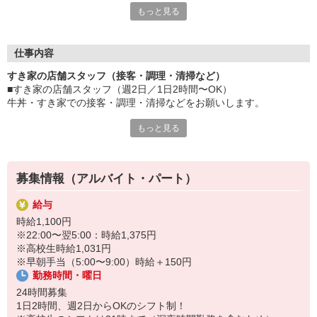
もっと見る
など、自分らしく活躍できますよ。
≪ 働くメリットいっぱい ≫
■髪型・髪色自由
仕事内容
オシャレを捨てる必要はありません！
すき家の店舗スタッフ（接客・調理・清掃など）
■給与前払い可
■すき家の店舗スタッフ（週2日／1日2時間〜OK）
急な出費も安心♪
牛丼・すき家での接客・調理・清掃などをお願いします。
■社員登用あり
将来を考えている方は必見です。
もっと見る
具体的には・・・
お客様をきれいなお店でお迎え！
なか卯、かつ庵、ココス、ジョリーパスタ、ビッグボーイ、華屋
おいしい牛丼を！
与兵衛、オリーブの丘、焼肉いちばんなどを経営しているゼンシ
あなたの笑顔で！
ョーグループ！
募集情報（アルバイト・パート）
すばやく提供！
その中のひとつ『すき家』でお仕事しませんか？
給与
他にも、食材の調整や金銭管理、新しく入社したクルーの研修など
時給1,100円
様々なお仕事があります。
※22:00〜翌5:00：時給1,375円
セルフオーダー、セルフ会計で、現金の受け渡しはほとんどありま
※高校生時給1,031円
せん。※一部店舗を除く
※早朝手当（5:00〜9:00）時給＋150円
取り間違いもなく安心でスムーズ♪
勤務時間・曜日
マニュアルも用意していますので飲食店が初めての方でも大丈夫！
24時間募集
もちろん先輩クルーがしっかり教えてくれるので安心してくださ
1日2時間、週2日からOKのシフト制！