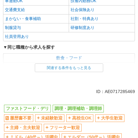
車通勤OK
扶養内勤務OK
交通費支給
社会保険あり
まかない・食事補助
社割・特典あり
制服貸与
研修制度あり
社員登用あり
同じ職種から求人を探す
飲食・フード
ファストフード・デリ
調理・調理補助・調理師
関連する条件をもっと見る
同じ特徴から求人を探す
未経験歓迎
高校生OK
ID：AE0717285469
大学生歓迎
ミドル（40代～）活躍中
週2～3日勤務OK
短時間勤務（1日4h以内）OK
ファストフード・デリ
調理・調理補助・調理師
深夜
車通勤OK
履歴書不要
未経験歓迎
高校生OK
大学生歓迎
扶養内勤務OK
交通費支給
主婦・主夫歓迎
フリーター歓迎
社会保険あり
まかない・食事補助
ミドル（40代～）活躍中
エルダー（50代～）活躍中