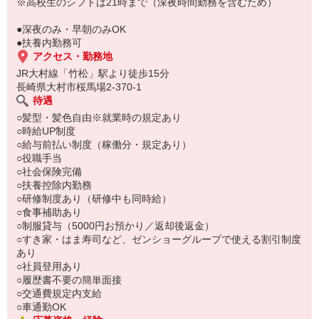
い。
※高校生のシフトは21時まで（深夜時間勤務を含むため）
●深夜のみ・早朝のみOK
●扶養内勤務可
アクセス・勤務地
JR大村線「竹松」駅より徒歩15分
長崎県大村市桜馬場2-370-1
待遇
○髪型・髪色自由※就業時の規定あり
○時給UP制度
○給与前払い制度（稼働分・規定あり）
○役職手当
○社会保険完備
○扶養控除内勤務
○研修制度あり（研修中も同時給）
○食事補助あり
○制服貸与（5000円お預かり／返却後返金）
○すき家・はま寿司など、ゼンショーグループで使える割引制度
あり
○社員登用あり
○履歴書不要の簡単面接
○交通費規定内支給
○車通勤OK