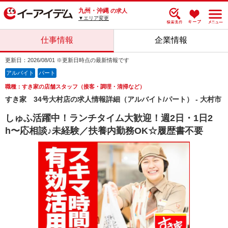
九州・沖縄
の求人
▼エリア変更
仕事情報
企業情報
更新日：2026/08/01 ※更新日時点の最新情報です
アルバイト
パート
職種：すき家の店舗スタッフ（接客・調理・清掃など）
すき家 34号大村店の求人情報詳細（アルバイト/パート） - 大村市
しゅふ活躍中！ランチタイム大歓迎！週2日・1日2
h〜応相談♪未経験／扶養内勤務OK☆履歴書不要