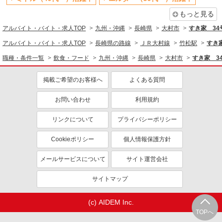
社員登用あり
もっと見る
アルバイト・バイト・求人TOP
九州・沖縄
長崎県
大村市
すき家 3
アルバイト・バイト・求人TOP
長崎県の路線
ＪＲ大村線
竹松駅
すき
職種・条件一覧
飲食・フード
九州・沖縄
長崎県
大村市
すき家 3
掲載ご希望のお客様へ
よくある質問
お問い合わせ
利用規約
リンクについて
プライバシーポリシー
Cookieポリシー
個人情報保護方針
メールサービスについて
サイト運営会社
サイトマップ
(c) AIDEM Inc.
TOPへ