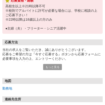
応募資格・経験
高校生以上※21時以降不可
※校則でアルバイトに許可が必要な場合には、学校に相談の上
ご応募下さい！
※22時以降は18歳以上の方のみ
●主婦（夫）・フリーター・シニア活躍中
応募方法
当社の求人をご覧いただき、誠にありがとうございます。
応募をご希望の方は『今すぐ応募する』ボタンから応募フォームに
必要事項を入力の上、エントリーください。
☆★☆24時間応募OK！☆★☆
もっと見る
・・・お願い・・・
応募の際は、連絡先に「携帯電話のアドレス」や「携帯電話の番
号」など
地図
普段つながりやすい連絡先を入力してください。
勤務地
連絡先住所