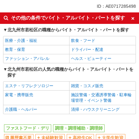
未経験歓迎
高校生OK
ID：AE0717285498
大学生歓迎
ミドル（40代～）活躍中
その他の条件でバイト・アルバイト・パートを探す
週2～3日勤務OK
短時間勤務（1日4h以内）OK
北九州市若松区の職種からバイト・アルバイト・パートを探す
深夜
車通勤OK
扶養内勤務OK
交通費支給
医療・介護・福祉
飲食・フード
社会保険あり
まかない・食事補助
教育・保育
ドライバー・配達
社員登用あり
ファッション・アパレル
ヘルス・ビューティー
北九州市若松区の人気の職種からバイト・アルバイト・パートを
探す
エステ・リフレクソロジー
雑貨・コスメ販売
家電・携帯販売
施設警備・交通誘導警備・駐車輪
場管理・イベント警備
介護職・ヘルパー
清掃・ハウスクリーニング
ファストフード・デリ
調理・調理補助・調理師
履歴書不要
未経験歓迎
高校生OK
大学生歓迎