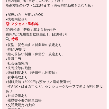
もちろん先輩クルーがしっかり教えてくれるので安心してくださ
1日2時間、週2日からOKのシフト制！
い。
※高校生のシフトは21時まで（深夜時間勤務を含むため）
●深夜のみ・早朝のみOK
●扶養内勤務可
アクセス・勤務地
JR若松線「若松」駅より徒歩4分
福岡県北九州市若松区白山1丁目18番3号
待遇
○髪型・髪色自由※就業時の規定あり
○時給UP制度
○給与前払い制度（稼働分・規定あり）
○役職手当
○社会保険完備
○扶養控除内勤務
○研修制度あり（研修中も同時給）
○食事補助あり
○制服貸与（5000円お預かり／返却後返金）
○すき家・はま寿司など、ゼンショーグループで使える割引制度
あり
○社員登用あり
○履歴書不要の簡単面接
○交通費規定内支給