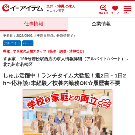
九州・沖縄
の求人
▼エリア変更
仕事情報
企業情報
更新日：2026/08/01 ※更新日時点の最新情報です
アルバイト
パート
職種：すき家の店舗スタッフ（接客・調理・清掃など）
すき家 199号若松駅西店の求人情報詳細（アルバイト/パート） -
北九州市若松区
しゅふ活躍中！ランチタイム大歓迎！週2日・1日2
h〜応相談♪未経験／扶養内勤務OK☆履歴書不要