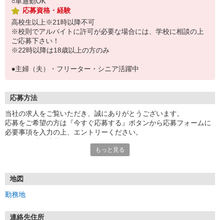
○車通勤OK
応募資格・経験
高校生以上※21時以降不可
※校則でアルバイトに許可が必要な場合には、学校に相談の上
ご応募下さい！
※22時以降は18歳以上の方のみ
●主婦（夫）・フリーター・シニア活躍中
応募方法
当社の求人をご覧いただき、誠にありがとうございます。
応募をご希望の方は『今すぐ応募する』ボタンから応募フォームに
必要事項を入力の上、エントリーください。
☆★☆24時間応募OK！☆★☆
もっと見る
・・・お願い・・・
応募の際は、連絡先に「携帯電話のアドレス」や「携帯電話の番
号」など
地図
普段つながりやすい連絡先を入力してください。
勤務地
連絡先住所