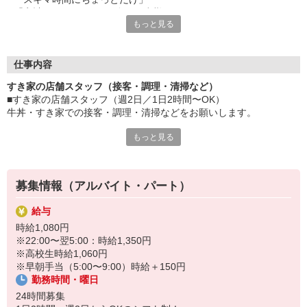
「家計に＋αするために多めに出勤」
もっと見る
など、自分らしく活躍できますよ。
≪ 働くメリットいっぱい ≫
■髪型・髪色自由
仕事内容
オシャレを捨てる必要はありません！
すき家の店舗スタッフ（接客・調理・清掃など）
■給与前払い可
■すき家の店舗スタッフ（週2日／1日2時間〜OK）
急な出費も安心♪
牛丼・すき家での接客・調理・清掃などをお願いします。
■社員登用あり
将来を考えている方は必見です。
もっと見る
具体的には・・・
お客様をきれいなお店でお迎え！
なか卯、かつ庵、ココス、ジョリーパスタ、ビッグボーイ、華屋
おいしい牛丼を！
与兵衛、オリーブの丘、焼肉いちばんなどを経営しているゼンシ
あなたの笑顔で！
ョーグループ！
募集情報（アルバイト・パート）
すばやく提供！
その中のひとつ『すき家』でお仕事しませんか？
給与
他にも、食材の調整や金銭管理、新しく入社したクルーの研修など
時給1,080円
様々なお仕事があります。
※22:00〜翌5:00：時給1,350円
セルフオーダー、セルフ会計で、現金の受け渡しはほとんどありま
※高校生時給1,060円
せん。※一部店舗を除く
※早朝手当（5:00〜9:00）時給＋150円
取り間違いもなく安心でスムーズ♪
勤務時間・曜日
マニュアルも用意していますので飲食店が初めての方でも大丈夫！
24時間募集