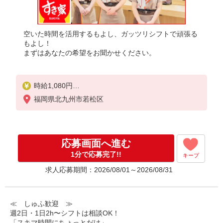
空いた時間を活用するもよし、ガッツリシフトで頑張る
もよし！
まずはあなたの希望をお聞かせください。
時給1,080円
※22:00〜翌5:00：時給1,350円
福岡県北九州市若松区
※高校生時給1,060円
※早朝手当（5:00〜9:00）時給＋150円
応募画面へ進む
1分で応募完了!!
キープ
求人応募期間：2026/08/01～2026/08/31
≪ しゅふ歓迎 ≫
週2日・1日2h〜シフトは相談OK！
「スキマ時間にちょっとだけ」