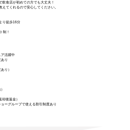
で飲食店が初めての方でも大丈夫！
教えてくれるので安心してください。
より徒歩16分
フト制！
ニア活躍中
定あり
定あり）
給）
／返却後返金）
ショーグループで使える割引制度あり