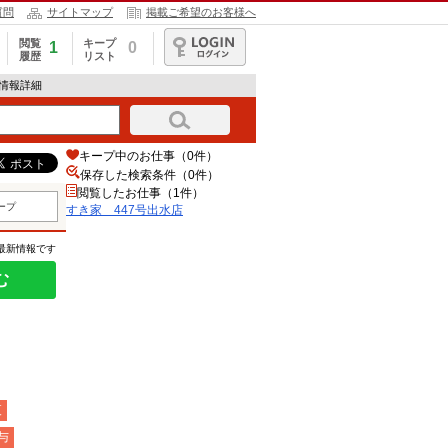
質問
サイトマップ
掲載ご希望のお客様へ
閲覧
キープ
1
0
履歴
リスト
ログイン
人情報詳細
キープ中のお仕事（0件）
保存した検索条件（
0
件）
閲覧したお仕事（1件）
ープ
すき家 447号出水店
の最新情報です
む
夜
与