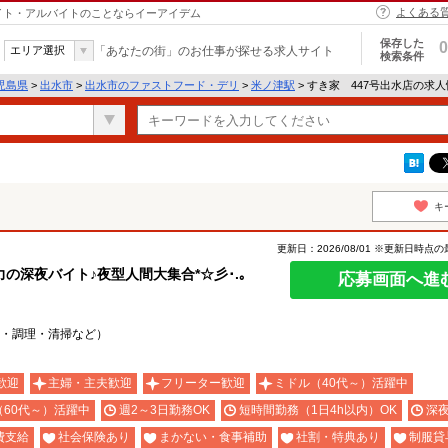
よくある
バイト・アルバイトのことならイーアイデム
保存した
0
エリア選択
「あなたの街」のお仕事が探せる求人サイト
検索条件
児島県
>
出水市
>
出水市のファストフード・デリ
>
米ノ津駅
> すき家 447号出水店の求
キ
更新日：2026/08/01 ※更新日時点
深夜バイト♪夜型人間大集合*☆彡･.｡
応募画面へ進
・調理・清掃など）
歓迎
主婦・主夫歓迎
フリーター歓迎
ミドル（40代～）活躍中
（60代～）活躍中
週2～3日勤務OK
短時間勤務（1日4h以内）OK
深
費支給
社会保険あり
まかない・食事補助
社割・特典あり
制服貸