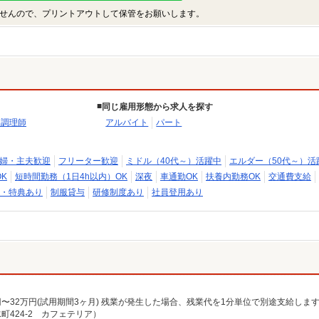
せんので、プリントアウトして保管をお願いします。
同じ雇用形態から求人を探す
・調理師
アルバイト
パート
婦・主夫歓迎
フリーター歓迎
ミドル（40代～）活躍中
エルダー（50代～）活
K
短時間勤務（1日4h以内）OK
深夜
車通勤OK
扶養内勤務OK
交通費支給
・特典あり
制服貸与
研修制度あり
社員登用あり
424-2 カフェテリア）