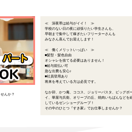
≪ 深夜帯は給与がイイ！ ≫
学校のない日の夜に頑張りたい学生さんも、
早朝まで集中して稼ぎたいフリーターさんも
みなさん喜んでお迎えします！
≪ 働くメリットいっぱい ≫
■髪型・髪色自由
オシャレを捨てる必要はありません！
■給与前払い可
急な出費も安心♪
■社員登用あり
将来を考えている方は必見です。
なか卯、かつ庵、ココス、ジョリーパスタ、ビッグボ
ませんか？
イ、華屋与兵衛、オリーブの丘、焼肉いちばんなどを
しているゼンショーグループ！
その中のひとつ『すき家』でお仕事しませんか？