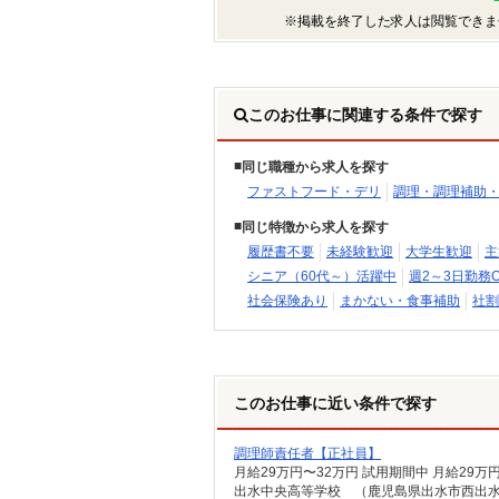
※掲載を終了した求人は閲覧できま
このお仕事に関連する条件で探す
同じ職種から求人を探す
ファストフード・デリ
調理・調理補助
同じ特徴から求人を探す
履歴書不要
未経験歓迎
大学生歓迎
主
シニア（60代～）活躍中
週2～3日勤務O
社会保険あり
まかない・食事補助
社割
このお仕事に近い条件で探す
調理師責任者【正社員】
出水中央高等学校 （鹿児島県出水市西出水町