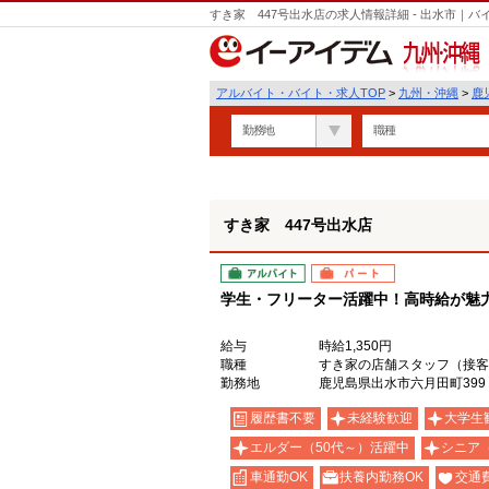
すき家 447号出水店の求人情報詳細 - 出水市｜
九州・沖縄
アルバイト・バイト・求人TOP
>
九州・沖縄
>
鹿
勤務地
職種
すき家 447号出水店
アルバイト
パート
学生・フリーター活躍中！高時給が魅力の
給与
時給1,350円
職種
すき家の店舗スタッフ（接客
勤務地
鹿児島県出水市六月田町399
履歴書不要
未経験歓迎
大学生
エルダー（50代～）活躍中
シニア
車通勤OK
扶養内勤務OK
交通