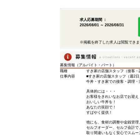
求人応募期間 ：
2026/08/01 ～ 2026/08/31
※掲載を終了した求人は閲覧できま
募集情報（アルバイト・パート）
職種
すき家の店舗スタッフ（接客・
仕事内容
■すき家の店舗スタッフ（週2日
牛丼・すき家での接客・調理・
具体的には・・・
お客様をきれいなお店でお迎え
おいしい牛丼を！
あなたの笑顔で！
すばやく提供！
他にも、食材の調整や金銭管理
セルフオーダー、セルフ会計で
取り間違いもなく安心でスムー