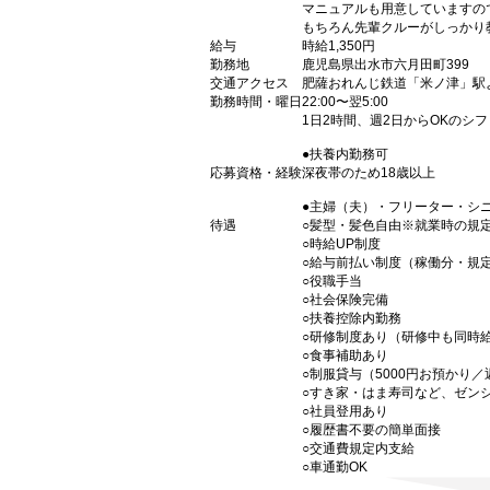
マニュアルも用意していますの
もちろん先輩クルーがしっかり
給与
時給1,350円
勤務地
鹿児島県出水市六月田町399
交通アクセス
肥薩おれんじ鉄道「米ノ津」駅
勤務時間・曜日
22:00〜翌5:00
1日2時間、週2日からOKのシ
●扶養内勤務可
応募資格・経験
深夜帯のため18歳以上
●主婦（夫）・フリーター・シ
待遇
○髪型・髪色自由※就業時の規
○時給UP制度
○給与前払い制度（稼働分・規
○役職手当
○社会保険完備
○扶養控除内勤務
○研修制度あり（研修中も同時
○食事補助あり
○制服貸与（5000円お預かり
○すき家・はま寿司など、ゼン
○社員登用あり
○履歴書不要の簡単面接
○交通費規定内支給
○車通勤OK