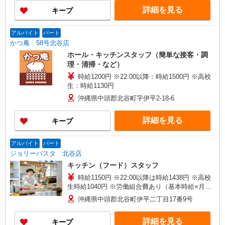
詳細を見る
キープ
アルバイト
パート
かつ庵 58号北谷店
ホール・キッチンスタッフ（簡単な接客・調
理・清掃・など）
時給1200円 ※22:00以降：時給1500円 ※高校
生：時給1130円
沖縄県中頭郡北谷町字伊平2-18-6
詳細を見る
キープ
アルバイト
パート
ジョリーパスタ 北谷店
キッチン（フード）スタッフ
時給1150円 ※22:00以降は時給1438円 ※高校
生時給1040円 ※労働組合費あり（基本時給×月間
時間数×1.8％） ■土日・祝手当 土日・祝は時給＋
沖縄県中頭郡北谷町伊平二丁目17番9号
50円
詳細を見る
キープ