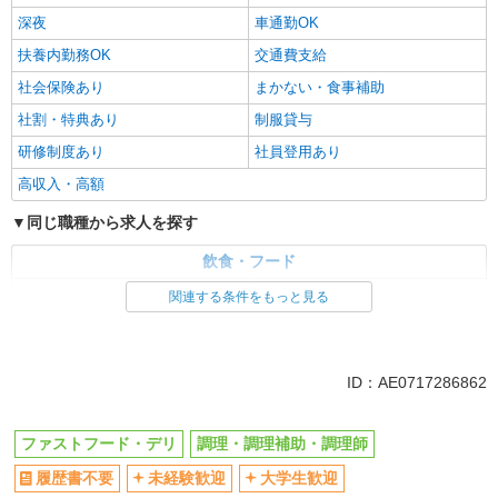
深夜
車通勤OK
扶養内勤務OK
交通費支給
社会保険あり
まかない・食事補助
社割・特典あり
制服貸与
研修制度あり
社員登用あり
高収入・高額
同じ職種から求人を探す
飲食・フード
ファストフード・デリ
調理・調理補助・調理師
関連する条件をもっと見る
同じ特徴から求人を探す
未経験歓迎
大学生歓迎
ID：AE0717286862
ミドル（40代～）活躍中
週2～3日勤務OK
短時間勤務（1日4h以内）OK
深夜
ファストフード・デリ
調理・調理補助・調理師
車通勤OK
扶養内勤務OK
履歴書不要
未経験歓迎
大学生歓迎