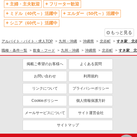
交通費支給
社会保険あり
主婦・主夫歓迎
フリーター歓迎
まかない・食事補助
社員登用あり
ミドル（40代～）活躍中
エルダー（50代～）活躍中
シニア（60代～）活躍中
もっと見る
アルバイト・バイト・求人TOP
九州・沖縄
沖縄県
北谷町
すき家 北
職種・条件一覧
飲食・フード
九州・沖縄
沖縄県
北谷町
すき家 北
掲載ご希望のお客様へ
よくある質問
お問い合わせ
利用規約
リンクについて
プライバシーポリシー
Cookieポリシー
個人情報保護方針
メールサービスについて
サイト運営会社
サイトマップ