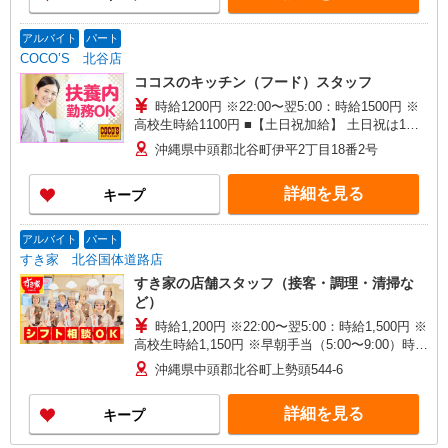
アルバイト
パート
COCO’S 北谷店
ココスのキッチン（フード）スタッフ
時給1200円 ※22:00〜翌5:00：時給1500円 ※
高校生時給1100円 ■【土日祝加給】 土日祝は1時
間当たり＋100円 ■特別手当 早朝手当（5:00〜
沖縄県中頭郡北谷町伊平2丁目18番2号
8:00）時給＋100円
詳細を見る
キープ
アルバイト
パート
すき家 北谷国体道路店
すき家の店舗スタッフ（接客・調理・清掃な
ど）
時給1,200円 ※22:00〜翌5:00：時給1,500円 ※
高校生時給1,150円 ※早朝手当（5:00〜9:00）時給
＋150円
沖縄県中頭郡北谷町上勢頭544-6
詳細を見る
キープ