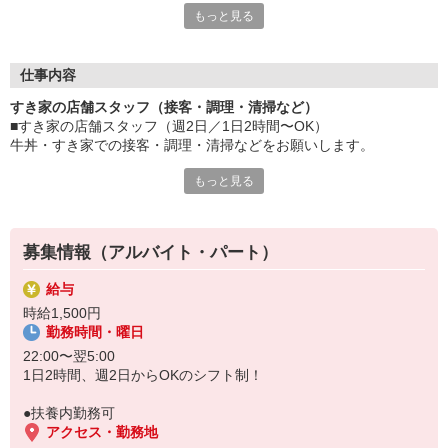
もっと見る
≪ 働くメリットいっぱい ≫
■髪型・髪色自由
オシャレを捨てる必要はありません！
仕事内容
■給与前払い可
すき家の店舗スタッフ（接客・調理・清掃など）
急な出費も安心♪
■すき家の店舗スタッフ（週2日／1日2時間〜OK）
■社員登用あり
牛丼・すき家での接客・調理・清掃などをお願いします。
将来を考えている方は必見です。
もっと見る
具体的には・・・
なか卯、かつ庵、ココス、ジョリーパスタ、ビッグボーイ、華屋
お客様をきれいなお店でお迎え！
与兵衛、オリーブの丘、焼肉いちばんなどを経営しているゼンシ
おいしい牛丼を！
ョーグループ！
あなたの笑顔で！
その中のひとつ『すき家』でお仕事しませんか？
募集情報（アルバイト・パート）
すばやく提供！
給与
他にも、食材の調整や金銭管理、新しく入社したクルーの研修など
時給1,500円
様々なお仕事があります。
勤務時間・曜日
セルフオーダー、セルフ会計で、現金の受け渡しはほとんどありま
せん。※一部店舗を除く
22:00〜翌5:00
取り間違いもなく安心でスムーズ♪
1日2時間、週2日からOKのシフト制！
マニュアルも用意していますので飲食店が初めての方でも大丈夫！
●扶養内勤務可
もちろん先輩クルーがしっかり教えてくれるので安心してくださ
アクセス・勤務地