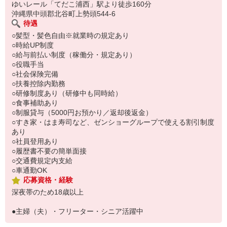
い。
ゆいレール「てだこ浦西」駅より徒歩160分
沖縄県中頭郡北谷町上勢頭544-6
待遇
○髪型・髪色自由※就業時の規定あり
○時給UP制度
○給与前払い制度（稼働分・規定あり）
○役職手当
○社会保険完備
○扶養控除内勤務
○研修制度あり（研修中も同時給）
○食事補助あり
○制服貸与（5000円お預かり／返却後返金）
○すき家・はま寿司など、ゼンショーグループで使える割引制度
あり
○社員登用あり
○履歴書不要の簡単面接
○交通費規定内支給
○車通勤OK
応募資格・経験
深夜帯のため18歳以上
●主婦（夫）・フリーター・シニア活躍中