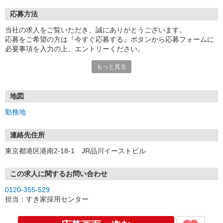
応募方法
当社の求人をご覧いただき、誠にありがとうございます。
応募をご希望の方は『今すぐ応募する』ボタンから応募フォームに
必要事項を入力の上、エントリーください。
☆★☆24時間応募OK！☆★☆
もっと見る
・・・お願い・・・
応募の際は、連絡先に「携帯電話のアドレス」や「携帯電話の番
号」など
地図
普段つながりやすい連絡先を入力してください。
勤務地
連絡先住所
東京都港区港南2-18-1 JR品川イーストビル
この求人に関するお問い合わせ
0120-355-529
担当：すき家採用センター