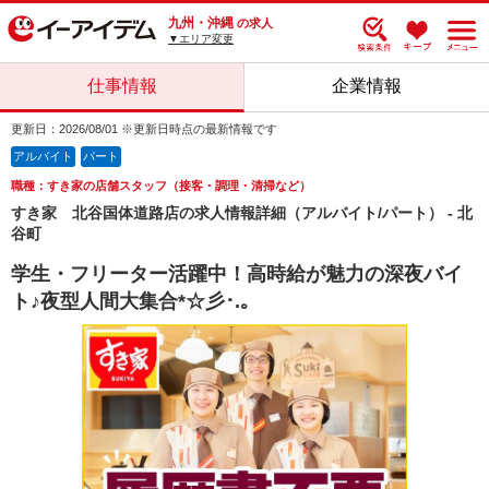
九州・沖縄
の求人
▼エリア変更
仕事情報
企業情報
更新日：2026/08/01 ※更新日時点の最新情報です
アルバイト
パート
職種：すき家の店舗スタッフ（接客・調理・清掃など）
すき家 北谷国体道路店の求人情報詳細（アルバイト/パート） - 北
谷町
学生・フリーター活躍中！高時給が魅力の深夜バイ
ト♪夜型人間大集合*☆彡･.｡