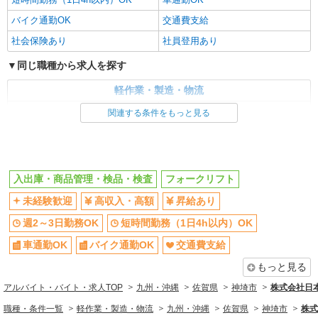
バイク通勤OK
交通費支給
社会保険あり
社員登用あり
同じ職種から求人を探す
軽作業・製造・物流
入出庫・商品管理・検品・検査
フォークリフト
関連する条件をもっと見る
同じ特徴から求人を探す
未経験歓迎
週2～3日勤務OK
入出庫・商品管理・検品・検査
フォークリフト
短時間勤務（1日4h以内）OK
車通勤OK
未経験歓迎
高収入・高額
昇給あり
交通費支給
社会保険あり
社員登用あり
週2～3日勤務OK
短時間勤務（1日4h以内）OK
車通勤OK
バイク通勤OK
交通費支給
もっと見る
アルバイト・バイト・求人TOP
九州・沖縄
佐賀県
神埼市
株式会社日
職種・条件一覧
軽作業・製造・物流
九州・沖縄
佐賀県
神埼市
株式