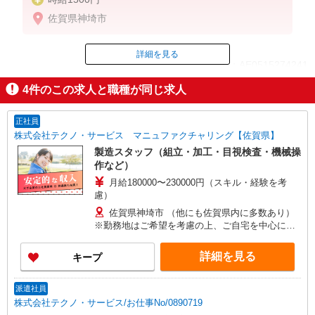
佐賀県神埼市
詳細を見る
ID：AE0515274241
4
件のこの求人と職種が同じ求人
掲載期間終了
正社員
株式会社テクノ・サービス マニュファクチャリング【佐賀県】
製造スタッフ（組立・加工・目視検査・機械操
作など）
月給180000〜230000円（スキル・経験を考
慮）
佐賀県神埼市 （他にも佐賀県内に多数あり）
※勤務地はご希望を考慮の上、ご自宅を中心に通
勤時間120分圏内のエリアとなります。（転勤な
し）
詳細を見る
キープ
派遣社員
株式会社テクノ・サービス/お仕事No/0890719