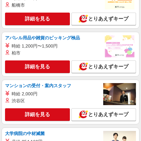
沖縄県豊見城市豊崎1-188 沖縄アウトレット
船橋市
モールあしびなー 1F
詳細を見る
とりあえずキープ
詳細を見る
キープ
正社員
アパレル用品や雑貨のピッキング検品
Lunetterie（ルネッテリア）
時給 1,200円〜1,500円
サングラス（めがね）・ファッション雑貨 販
柏市
売
正社員：月給210,000円〜300,000円 ※能力に
詳細を見る
とりあえずキープ
より異なる ※試用期間3ヵ月は同額 ※経験・能力
により優遇します。
沖縄県豊見城市豊崎1-188 沖縄アウトレット
モールあしびなー 1F
マンションの受付・案内スタッフ
時給 2,000円
詳細を見る
キープ
渋谷区
アルバイト
パート
契約社員
詳細を見る
とりあえずキープ
PUCCI
販売スタッフ
アルバイト・パート・契約：時給1,200円〜
大学病院の中材滅菌
1,500円 ※経験・能力により優遇します。