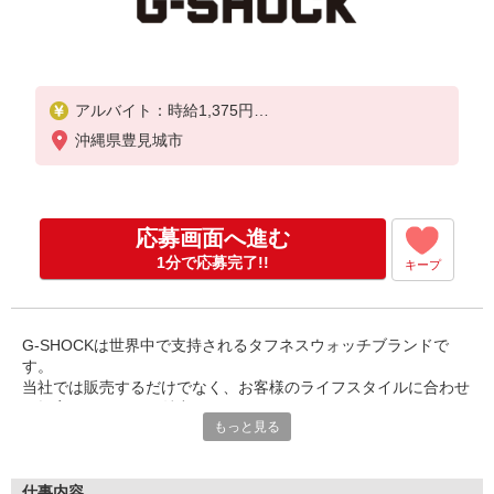
アルバイト：時給1,375円
契約社員：月給195,000円〜
沖縄県豊見城市
※試用期間3か月は（同額）195,000円
応募画面へ進む
1分で応募完了!!
キープ
G-SHOCKは世界中で支持されるタフネスウォッチブランドで
す。
当社では販売するだけでなく、お客様のライフスタイルに合わせ
た提案ができるのが魅力です。
もっと見る
入社後は製品知識や接客スキルを段階的に学べる研修を用意し、
先輩が丁寧にサポートします。
未経験の方も安心してご応募ください。
仕事内容