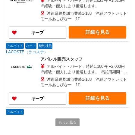
アルバイト・パート：時給1,023円〜1,320円
※経験・能力により優遇します。
沖縄県豊見城市豊崎1-188 沖縄アウトレット
モールあしびなー 1F
詳細を見る
キープ
アルバイト
パート
契約社員
LACOSTE（ラコステ）
アパレル販売スタッフ
アルバイト・パート：時給1,100円〜2,000円
※経験・能力により優遇します。 ※試用期間・研
修期間：3か月 ※試用期間・研修期間の条件：本
沖縄県豊見城市豊崎1-188 沖縄アウトレット
採用と同じ 契約社員：月給210,000円〜400,000円
モールあしびなー 1F
※経験・能力により優遇します。 ※試用期間・研
修期間：3か月 ※試用期間・研修期間の条件：本
詳細を見る
キープ
採用と同じ
アルバイト
コロンビアスポーツ
もっと見る
アウトドアブランドのアパレル販売スタッフ
アルバイト：時給1,230円〜