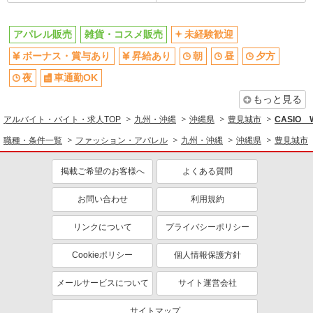
アパレル販売
雑貨・コスメ販売
未経験歓迎
ボーナス・賞与あり
昇給あり
朝
昼
夕方
夜
車通勤OK
もっと見る
アルバイト・バイト・求人TOP
九州・沖縄
沖縄県
豊見城市
CASIO
職種・条件一覧
ファッション・アパレル
九州・沖縄
沖縄県
豊見城市
掲載ご希望のお客様へ
よくある質問
お問い合わせ
利用規約
リンクについて
プライバシーポリシー
Cookieポリシー
個人情報保護方針
メールサービスについて
サイト運営会社
サイトマップ