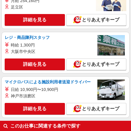
月給 254,160円
沖縄県豊見城市豊崎1-188 沖縄アウトレット
足立区
モールあしびなー 1F
詳細を見る
とりあえずキープ
詳細を見る
キープ
アルバイト
パート
レジ・商品陳列スタッフ
Hurley Outlet Store Ashibinaa
時給 1,300円
販売スタッフ
大阪市中央区
アルバイト・パート：時給1,100円〜
沖縄県豊見城市豊崎1-188 沖縄アウトレット
詳細を見る
とりあえずキープ
モールあしびなー 1F
詳細を見る
キープ
マイクロバスによる施設利用者送迎ドライバー
日給 10,900円〜10,900円
正社員
神戸市須磨区
gelato pique
販売スタッフ
詳細を見る
とりあえずキープ
正社員：月給199,000円 ※試用期間3カ月は時
給1,090円
このお仕事に関連する条件で探す
沖縄県豊見城市豊崎1-188 沖縄アウトレット