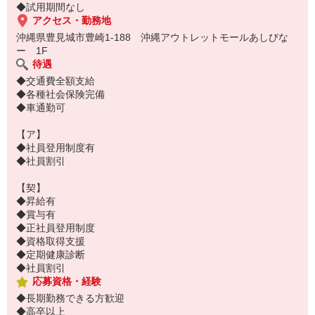
◆試用期間なし
アクセス・勤務地
沖縄県豊見城市豊崎1-188 沖縄アウトレットモールあしびな
ー 1F
待遇
◆交通費全額支給
◆各種社会保険完備
◆車通勤可
【ア】
◆社員登用制度有
◆社員割引
【契】
◆昇給有
◆賞与有
◆正社員登用制度
◆資格取得支援
◆定期健康診断
◆社員割引
応募資格・経験
◆長期勤務できる方歓迎
◆高卒以上