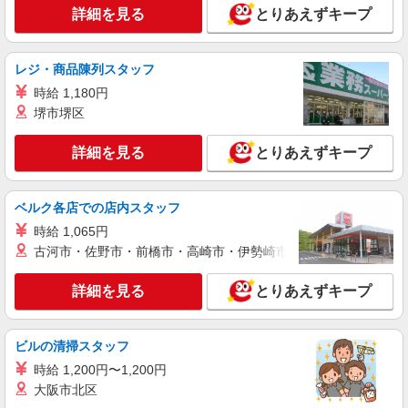
沖縄県豊見城市豊崎1-188 沖縄アウトレット
詳細を見る
とりあえずキープ
モールあしびなー 1F
詳細を見る
キープ
レジ・商品陳列スタッフ
時給 1,180円
アルバイト
堺市堺区
THE NORTH FACE／HELLY HANSEN
アウトドアウェアの販売スタッフ
詳細を見る
とりあえずキープ
アルバイト：時給1,030円〜1,300円 ※経験・
能力により優遇します。
沖縄県豊見城市豊崎1-188 沖縄アウトレット
ベルク各店での店内スタッフ
モールあしびなー 1F
時給 1,065円
古河市・佐野市・前橋市・高崎市・伊勢崎市・太田市・館林市・
詳細を見る
キープ
詳細を見る
とりあえずキープ
アルバイト
パート
RVCASTORE
販売員
ビルの清掃スタッフ
アルバイト：時給1,050円〜 パート：時給
時給 1,200円〜1,200円
1,030円〜 ※経験・能力により優遇します
大阪市北区
沖縄県豊見城市豊崎1-188 沖縄アウトレット