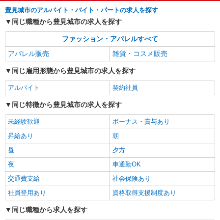
モールあしびなー 1F
豊見城市のアルバイト・バイト・パートの求人を探す
同じ職種から豊見城市の求人を探す
詳細を見る
キープ
ファッション・アパレルすべて
アルバイト
パート
アパレル販売
雑貨・コスメ販売
BEAMS OUTLET
アパレル販売スタッフ（フルタイム勤務）
同じ雇用形態から豊見城市の求人を探す
アルバイト・パート： 時給1,330円〜 ※試用
アルバイト
契約社員
期間約3ヵ月は1,280円 ※経験・能力により優遇し
ます。
沖縄県豊見城市豊崎1-188 沖縄アウトレット
同じ特徴から豊見城市の求人を探す
モールあしびなー 1F
未経験歓迎
ボーナス・賞与あり
詳細を見る
キープ
昇給あり
朝
昼
夕方
夜
車通勤OK
交通費支給
社会保険あり
社員登用あり
資格取得支援制度あり
同じ職種から求人を探す