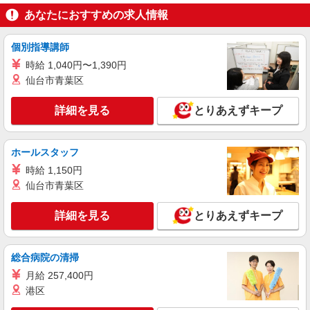
沖縄県豊見城市豊崎1-188 沖縄アウトレット
あなたにおすすめの求人情報
モールあしびなー 1F
個別指導講師
詳細を見る
キープ
時給 1,040円〜1,390円
仙台市青葉区
正社員
PUCCI
詳細を見る
とりあえずキープ
販売スタッフ
正社員：月給220,000円〜300,000円 ※経験・
勤続年数により異なる ※試用期間3ヵ月は同条件
ホールスタッフ
※経験・能力により優遇します。
沖縄県豊見城市豊崎1-188 沖縄アウトレット
時給 1,150円
モールあしびなー 1F
仙台市青葉区
詳細を見る
キープ
詳細を見る
とりあえずキープ
アルバイト
パート
UNDER ARMOUR
総合病院の清掃
販売スタッフ
月給 257,400円
フルタイム：時給1,130円 アルバイト・パー
港区
ト：時給1,030円