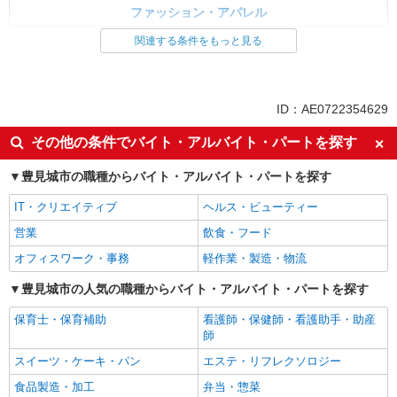
ファッション・アパレル
アパレル販売
雑貨・コスメ販売
関連する条件をもっと見る
同じ特徴から求人を探す
未経験歓迎
ボーナス・賞与あり
ID：AE0722354629
車通勤OK
交通費支給
その他の条件でバイト・アルバイト・パートを探す
社会保険あり
社員登用あり
豊見城市の職種からバイト・アルバイト・パートを探す
IT・クリエイティブ
ヘルス・ビューティー
営業
飲食・フード
オフィスワーク・事務
軽作業・製造・物流
豊見城市の人気の職種からバイト・アルバイト・パートを探す
保育士・保育補助
看護師・保健師・看護助手・助産
師
スイーツ・ケーキ・パン
エステ・リフレクソロジー
食品製造・加工
弁当・惣菜