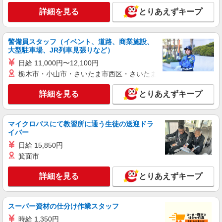
モールあしびなー 1F
詳細を見る
とりあえずキープ
詳細を見る
キープ
警備員スタッフ（イベント、道路、商業施設、
大型駐車場、JR列車見張りなど）
契約社員
ACE BAGS ＆ LUGGAGE
日給 11,000円〜12,100円
バッグ・スーツケースの販売スタッフ｜
栃木市・小山市・さいたま市西区・さいたま市岩槻区・久喜市・
ACE（エース）
詳細を見る
とりあえずキープ
契約社員：月給200,000円〜260,000円 ※試用
期間3か月は同条件 ※経験・能力により優遇しま
す。
沖縄県豊見城市豊崎1-188 沖縄アウトレット
マイクロバスにて教習所に通う生徒の送迎ドラ
モールあしびなー 1F
イバー
日給 15,850円
詳細を見る
キープ
箕面市
正社員
詳細を見る
とりあえずキープ
パーリーゲイツ
販売スタッフ
正社員：月給170,000円〜 ※経験・能力により
スーパー資材の仕分け作業スタッフ
優遇します。
時給 1,350円