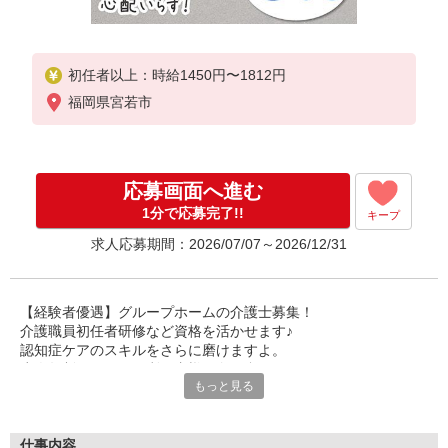
初任者以上：時給1450円〜1812円
福岡県宮若市
応募画面へ進む
1分で応募完了!!
キープ
求人応募期間：2026/07/07～2026/12/31
【経験者優遇】グループホームの介護士募集！
介護職員初任者研修など資格を活かせます♪
認知症ケアのスキルをさらに磨けますよ。
少人数制でじっくり利用者様と向き合えます。
もっと見る
あなたの豊富な経験を活かすチャンス！
即戦力としてチームを引っ張ってください！！
ブランクのある方も歓迎◎復帰を応援します。
仕事内容