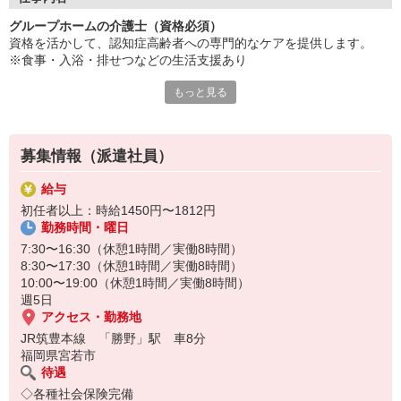
グループホームの介護士（資格必須）
キャリアアップ・昇給も目指せます。
資格を活かして、認知症高齢者への専門的なケアを提供します。
研修制度も充実しており、
※食事・入浴・排せつなどの生活支援あり
やりがいを感じられる職場環境です。
新しいステージで活躍しませんか？
もっと見る
生活支援に加え、介護計画の作成や記録業務も担当し、
チームケアの中心的役割を担います◎
利用者一人ひとりの状態に応じた対応が求められ、
募集情報（派遣社員）
認知症に関する知識や技術が必要です。
給与
初任者以上：時給1450円〜1812円
勤務時間・曜日
7:30〜16:30（休憩1時間／実働8時間）
8:30〜17:30（休憩1時間／実働8時間）
10:00〜19:00（休憩1時間／実働8時間）
週5日
アクセス・勤務地
JR筑豊本線 「勝野」駅 車8分
福岡県宮若市
待遇
◇各種社会保険完備