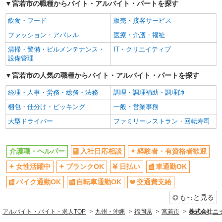
宮若市の職種からバイト・アルバイト・パートを探す
飲食・フード
販売・接客サービス
ファッション・アパレル
医療・介護・福祉
清掃・警備・ビルメンテナンス・
IT・クリエイティブ
設備管理
宮若市の人気の職種からバイト・アルバイト・パートを探す
経理・人事・労務・総務・法務
調理・調理補助・調理師
梱包・仕分け・ピッキング
一般・営業事務
大型ドライバー
ファミリーレストラン・回転寿司
介護職・ヘルパー
入社日応相談
経験者・有資格者歓迎
女性活躍中
ブランクOK
日払い
車通勤OK
バイク通勤OK
自転車通勤OK
交通費支給
もっと見る
アルバイト・バイト・求人TOP
九州・沖縄
福岡県
宮若市
株式会社ニ