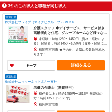
3
件のこの求人と職種が同じ求人
派遣社員
株式会社ブレイブ（マイナビグループ）/MDK40
介護スタッフ ◆デイサービス、サービス付き
高齢者向け住宅、グループホームなど様々な勤
務先から選べます。
未経験：時給1250〜1450円（資格・経験によ
る） 経験者：時給1450〜1650円（資格・経験によ
る） ◎月収例 時給1650円×1日8時間×22日（週5
福岡県宮若市 ★その他、近隣に多数勤務地あ
日）＝29万400円 ◆昇給あり ◆支払い方法 ※日払
ります！
い/週払い/月払い対応も可能です。詳しくは面談時
にご相談ください。 ◆交通費：別途全額支給 ※当
詳細を見る
キープ
社規定あり
派遣社員
株式会社ニッソーネット北九州支社
老健の介護士（無資格可）
初任者以上：時給1450円〜1812円 無資格の
方：時給1350円〜1687円
福岡県宮若市