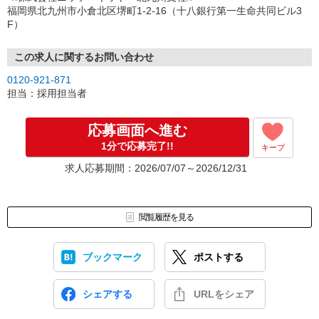
（3）選考・お仕事のご案内
福岡県北九州市小倉北区堺町1-2-16（十八銀行第一生命共同ビル3
↓
F）
（4）就業開始
※紹介予定派遣・職業紹介などで、正職員登用前提でのお仕事も可
能です。
この求人に関するお問い合わせ
0120-921-871
担当：採用担当者
応募画面へ進む
1分で応募完了!!
キープ
求人応募期間：2026/07/07～2026/12/31
閲覧履歴を見る
ブックマーク
ポストする
シェアする
URLをシェア