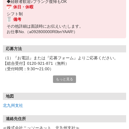
◆経験者歓迎♪ブランク復帰もOK
休日・休暇
シフト制
備考
その他詳細は面談時にお伝えいたします。
お仕事No.（a092800000R0bnYAAR!）
応募方法
（1）『お電話』または『応募フォーム』よりご応募ください。
【総合受付】0120-921-871（無料）
（受付時間：9:30〜21:00）
〈お電話の場合〉
もっと見る
「e-aidemを見て」とお伝えいただけるとスムーズです。
〈応募フォームからご応募の場合〉
当社担当者から連絡させていただきます。
◎応募フォームからのご応募は24時間受付中です！
地図
↓
北九州支社
（2）面談・登録の実施
お電話でのカンタン登録面談や来社登録面談を実施しております。
ご都合のよいお日にちをお聞かせください。
連絡先住所
↓
≪株式会社ニッソーネット 北九州支社≫