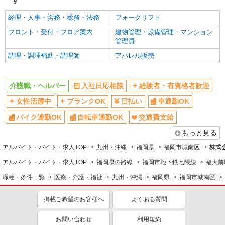
す
経理・人事・労務・総務・法務
フォークリフト
フロント・受付・フロア案内
建物管理・設備管理・マンション
管理員
調理・調理補助・調理師
アパレル販売
介護職・ヘルパー
入社日応相談
経験者・有資格者歓迎
女性活躍中
ブランクOK
日払い
車通勤OK
バイク通勤OK
自転車通勤OK
交通費支給
もっと見る
アルバイト・バイト・求人TOP
九州・沖縄
福岡県
福岡市城南区
株式
アルバイト・バイト・求人TOP
福岡県の路線
福岡市地下鉄七隈線
福大前
職種・条件一覧
医療・介護・福祉
九州・沖縄
福岡県
福岡市城南区
掲載ご希望のお客様へ
よくある質問
お問い合わせ
利用規約