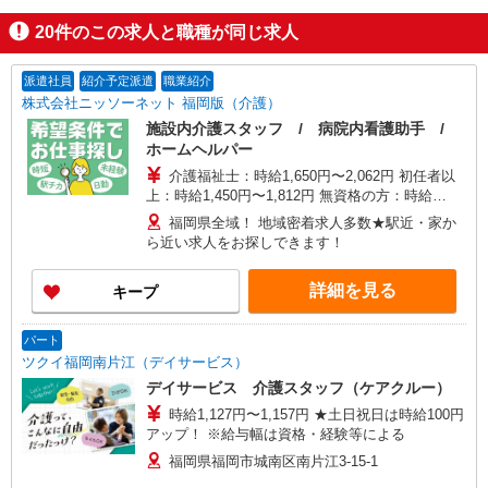
20
件のこの求人と職種が同じ求人
派遣社員
紹介予定派遣
職業紹介
株式会社ニッソーネット 福岡版（介護）
施設内介護スタッフ / 病院内看護助手 /
ホームヘルパー
介護福祉士：時給1,650円〜2,062円 初任者以
上：時給1,450円〜1,812円 無資格の方：時給
1,350円〜1,687円 ※給与幅は勤務先による +交通
福岡県全域！ 地域密着求人多数★駅近・家か
費、諸手当（勤務先による） +0円で介護資格が取
ら近い求人をお探しできます！
れる （別途規定） ★給与日払い制度あり！
詳細を見る
キープ
パート
ツクイ福岡南片江（デイサービス）
デイサービス 介護スタッフ（ケアクルー）
時給1,127円〜1,157円 ★土日祝日は時給100円
アップ！ ※給与幅は資格・経験等による
福岡県福岡市城南区南片江3-15-1