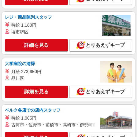
福大前駅＊少人数グルホで利用者さんと家事や
掃除など♪日払いOK
レジ・商品陳列スタッフ
時給1450円〜2062円 ＜日払い有/週払い有/交
時給 1,180円
通費全支給(ガソリン代含む)＞
堺市堺区
福岡市城南区｜福大前駅すぐ
詳細を見る
とりあえずキープ
詳細を見る
キープ
アルバイト
パート
派遣社員
大学病院の清掃
日研トータルソーシング株式会社 メディカルケア事業部/博多オフィ
月給 273,650円
ス【看護助手】
品川区
看護助手（ナースエイド）
時給1,300円 ★週払いOK（規定あり） ※給与
詳細を見る
とりあえずキープ
幅は経験・能力による
福岡県福岡市城南区 【最寄駅】地下鉄七隈線
「梅林」駅1番出口より徒歩5分
ベルク各店での店内スタッフ
時給 1,065円
詳細を見る
キープ
古河市・佐野市・前橋市・高崎市・伊勢崎市・太田市・館林市・
アルバイト
パート
派遣社員
紹介予定派遣