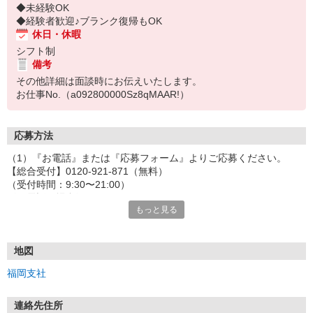
◆未経験OK
◆経験者歓迎♪ブランク復帰もOK
休日・休暇
シフト制
備考
その他詳細は面談時にお伝えいたします。
お仕事No.（a092800000Sz8qMAAR!）
応募方法
（1）『お電話』または『応募フォーム』よりご応募ください。
【総合受付】0120-921-871（無料）
（受付時間：9:30〜21:00）
〈お電話の場合〉
もっと見る
「e-aidemを見て」とお伝えいただけるとスムーズです。
〈応募フォームからご応募の場合〉
当社担当者から連絡させていただきます。
◎応募フォームからのご応募は24時間受付中です！
地図
↓
福岡支社
（2）面談・登録の実施
お電話でのカンタン登録面談や来社登録面談を実施しております。
ご都合のよいお日にちをお聞かせください。
連絡先住所