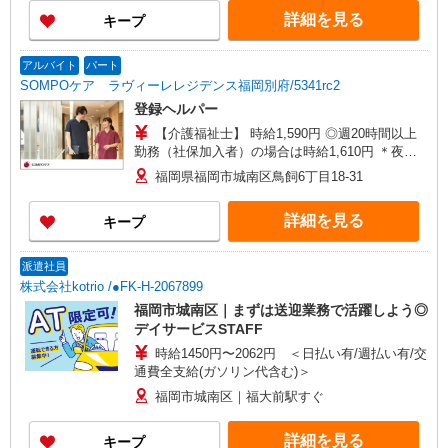
詳細を見る
キープ
アルバイト
パート
SOMPOケア ラヴィーレレジデンス福岡別府/5341rc2
登録ヘルパー
【介護福祉士】 時給1,590円 ◎週20時間以上
勤務（社保加入者）の場合は時給1,610円 ＊夜間
（18:00〜）：時給1,988円〜 ＊日曜祝日：時給
福岡県福岡市城南区鳥飼6丁目18-31
1,890円〜 【実務者研修・初任者研修（ヘルパー1
級・2級）】 時給1,510円 ◎週20時間以上勤務
詳細を見る
キープ
（社保加入者）の場合は時給1,530円 ＊夜間（〜
18:00〜）：時給1,888円〜 ＊日曜祝日：時給
1,810円〜 ◎身体介助、生活援助が同時給 ◎キャ
派遣社員
ンセル手当：職務時給の60％支給
株式会社kotrio /●FK-H-2067899
福岡市城南区｜まずは送迎業務で活躍しよう◎
デイサービスSTAFF
時給1450円〜2062円 ＜日払い有/週払い有/交
通費全支給(ガソリン代含む)＞
福岡市城南区｜福大前駅すぐ
詳細を見る
キープ