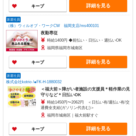
り）
な勤務地をお選び下さい！！
詳細を見る
キープ
派遣社員
（株）ウィルオブ・ワークCW 福岡支店/ms400101
夜勤専従
時給1400円 ◆前払い・日払い・週払いOK
福岡県福岡市城南区
詳細を見る
キープ
派遣社員
株式会社kotrio /●FK-H-1880032
＜福大前＞障がい者施設の支援員＊軽作業の見
守りなど＊日払いOK
時給1450円〜2062円 ＜日払い有/週払い有/交
通費全支給(ガソリン代含む)＞
福岡市城南区｜福大前駅すぐ
詳細を見る
キープ