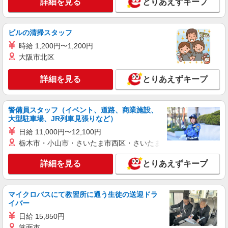
詳細を見る
とりあえずキープ
日研トータルソーシング株式会社 メディカルケア事業部/博多オフィ
ス
介護スタッフ／資格あり or 経験者
ビルの清掃スタッフ
時給1,320円〜1,400円 ◆無資格・経験者：時
時給 1,200円〜1,200円
給1,320円〜 ◆初任者研修・未経験：時給1,320
円〜 ◆初任者研修・経験者：時給1,350円〜 ◆介
大阪市北区
福岡県福岡市城南区 【最寄駅】福岡市営地下
護福祉士：時給1,400円〜 ※経験者は3ヶ月以上 ※
鉄七隈線「福大前」駅 ★勤務地は3000ヶ所以上★
給与幅は経験・能力による ★週払いOK（規定あ
自宅から通いやすいエリアなど、お好きな勤務地
詳細を見る
とりあえずキープ
り）
をお選び下さい！！
詳細を見る
キープ
警備員スタッフ（イベント、道路、商業施設、
派遣社員
大型駐車場、JR列車見張りなど）
株式会社kotrio /●FK-H-2021699
日給 11,000円〜12,100円
福岡市城南区*デイでの生活補助☆新たなスキ
栃木市・小山市・さいたま市西区・さいたま市岩槻区・久喜市・
ルを身につけて長く働く♪
時給1450円〜2062円 ＜日払い有/週払い有/交
詳細を見る
とりあえずキープ
通費全支給(ガソリン代含む)＞
福岡市城南区｜福大前駅すぐ
マイクロバスにて教習所に通う生徒の送迎ドラ
詳細を見る
イバー
キープ
日給 15,850円
アルバイト
パート
派遣社員
紹介予定派遣
箕面市