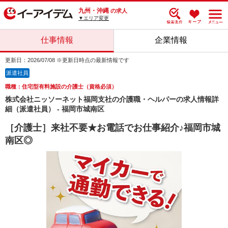
九州・沖縄
の求人
▼エリア変更
仕事情報
企業情報
更新日：2026/07/08 ※更新日時点の最新情報です
派遣社員
職種：住宅型有料施設の介護士（資格必須）
株式会社ニッソーネット福岡支社の介護職・ヘルパーの求人情報詳
細（派遣社員） - 福岡市城南区
［介護士］来社不要★お電話でお仕事紹介♪福岡市城
南区◎