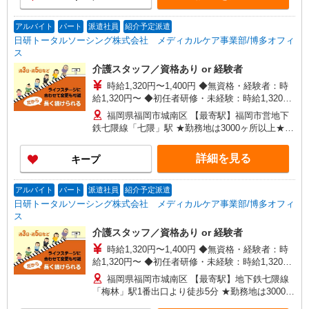
アルバイト
パート
派遣社員
紹介予定派遣
日研トータルソーシング株式会社 メディカルケア事業部/博多オフィ
ス
介護スタッフ／資格あり or 経験者
時給1,320円〜1,400円 ◆無資格・経験者：時
給1,320円〜 ◆初任者研修・未経験：時給1,320
円〜 ◆初任者研修・経験者：時給1,350円〜 ◆介
福岡県福岡市城南区 【最寄駅】福岡市営地下
護福祉士：時給1,400円〜 ※経験者は3ヶ月以上 ※
鉄七隈線「七隈」駅 ★勤務地は3000ヶ所以上★
給与幅は経験・能力による ★週払いOK（規定あ
自宅から通いやすいエリアなど、お好きな勤務地
り）
をお選び下さい！！
詳細を見る
キープ
アルバイト
パート
派遣社員
紹介予定派遣
日研トータルソーシング株式会社 メディカルケア事業部/博多オフィ
ス
介護スタッフ／資格あり or 経験者
時給1,320円〜1,400円 ◆無資格・経験者：時
給1,320円〜 ◆初任者研修・未経験：時給1,320
円〜 ◆初任者研修・経験者：時給1,350円〜 ◆介
福岡県福岡市城南区 【最寄駅】地下鉄七隈線
護福祉士：時給1,400円〜 ※経験者は3ヶ月以上 ※
「梅林」駅1番出口より徒歩5分 ★勤務地は3000ヶ
給与幅は経験・能力による ★週払いOK（規定あ
所以上★ 自宅から通いやすいエリアなど、お好き