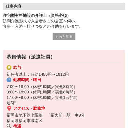
あなたのホスピタリティが活かせます。
仕事内容
経験者は優遇！即戦力として勤務いただけます。
住宅型有料施設の介護士（資格必須）
スキルアップ研修も充実しています。
訪問介護形式で入居者さまの居室へ伺い、
働き方は選べる柔軟なシフト体制。
食事・入浴・排せつなどの介助を行います。
風通しが良い職場で働きやすさ抜群。
安定して長く働きたい方に最適です。
もっと見る
介護福祉士や初任者研修修了者などの資格が必要で、
施設見学も受け付けています！
個別対応力や柔軟な判断力が求められます。
医療機関との連携も重要で、
募集情報（派遣社員）
利用者の安心・安全な生活を支える役割です。
給与
初任者以上：時給1450円〜1812円
勤務時間・曜日
7:00〜16:00（休憩1時間／実働8時間）
9:00〜18:00（休憩1時間／実働8時間）
17:00〜9:00（休憩1時間／実働15時間）
週5日
アクセス・勤務地
福岡市地下鉄七隈線 「福大前」駅 車9分
福岡県福岡市城南区
待遇