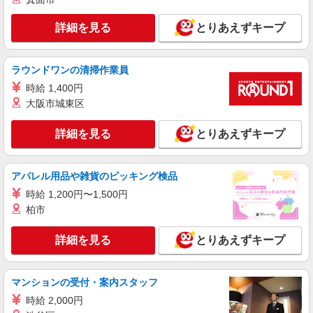
日研トータルソーシング株式会社 メディカルケア事業部/博多オフィ
ス
詳細を見る
とりあえずキープ
未経験・無資格OKの介護スタッフ
時給1,300円〜1,400円 ★週払いOK（規定あ
ラウンドワンの清掃作業員
り） ※給与幅は経験・能力による
時給 1,400円
福岡県福岡市城南区 【最寄駅】地下鉄七隈線
「梅林」駅1番出口より徒歩5分 ★勤務地は3000ヶ
大阪市城東区
所以上★ 自宅から通いやすいエリアなど、お好き
な勤務地をお選び下さい！！
詳細を見る
キープ
詳細を見る
とりあえずキープ
派遣社員
アパレル用品や雑貨のピッキング検品
株式会社kotrio /●FK-H-2012210
福大前駅｜未経験でも大丈夫◎研修が手厚い有
時給 1,200円〜1,500円
料住宅の介護♪
柏市
時給1450円〜2062円 ＜日払い有/週払い有/交
通費全支給(ガソリン代含む)＞
詳細を見る
とりあえずキープ
福岡市城南区｜福大前駅すぐ
マンションの受付・案内スタッフ
詳細を見る
キープ
時給 2,000円