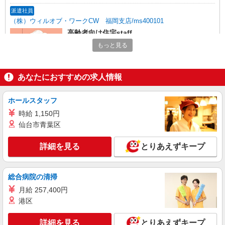
派遣社員
（株）ウィルオブ・ワークCW 福岡支店/ms400101
高齢者向け住宅staff
時給1400円 ◆前払い・日払い・週払いOK
もっと見る
福岡県福岡市城南区
あなたにおすすめの求人情報
詳細を見る
キープ
ホールスタッフ
派遣社員
時給 1,150円
株式会社kotrio /●FK-H-2051059
仙台市青葉区
タイパ最強！希望の働き方が叶う有料住宅のス
タッフ★＠福岡市城南区
詳細を見る
とりあえずキープ
時給1450円〜2062円 ＜日払い有/週払い有/交
通費全支給(ガソリン代含む)＞
福岡市城南区｜福大前駅すぐ
総合病院の清掃
月給 257,400円
詳細を見る
キープ
港区
派遣社員
詳細を見る
とりあえずキープ
株式会社kotrio /●FK-H-2010153