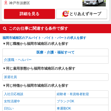
神戸市須磨区
福大前駅のデイサービス♪日勤のみ！残業ゼロ
で趣味も満喫
詳細を見る
とりあえずキープ
時給1450円〜2062円 ＜日払い有/週払い有/交
通費全支給(ガソリン代含む)＞
福岡市城南区｜福大前駅すぐ
このお仕事に関連する条件で探す
福岡市城南区のアルバイト・バイト・パートの求人を探す
詳細を見る
キープ
同じ職種から福岡市城南区の求人を探す
派遣社員
医療・介護・福祉すべて
（株）ウィルオブ・ワークCW 福岡支店/ms400101
介護職・ヘルパー
高齢者向け住宅staff
時給1400円 ◆前払い・日払い・週払いOK
同じ雇用形態から福岡市城南区の求人を探す
福岡県福岡市城南区
派遣社員
詳細を見る
キープ
同じ特徴から福岡市城南区の求人を探す
入社日応相談
経験者・有資格者歓迎
女性活躍中
ブランクOK
日払い
車通勤OK