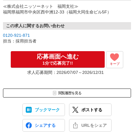
↓
≪株式会社ニッソーネット 福岡支社≫
（3）選考・お仕事のご案内
福岡県福岡市中央区西中洲12-33（福岡大同生命ビル5F）
↓
（4）就業開始
※紹介予定派遣・職業紹介などで、正職員登用前提でのお仕事も可
この求人に関するお問い合わせ
能です。
0120-921-871
担当：採用担当者
応募画面へ進む
1分で応募完了!!
キープ
求人応募期間：2026/07/07～2026/12/31
閲覧履歴を見る
ブックマーク
ポストする
シェアする
URLをシェア