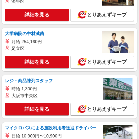
渋谷区
派遣社員
（株）ウィルオブ・ワークCW 福岡支店/ms400101
詳細を見る
とりあえずキープ
高齢者向けマンションstaff
時給1400円 ◆前払い・日払い・週払いOK
福岡県福岡市城南区
大学病院の中材滅菌
月給 254,160円
詳細を見る
キープ
足立区
アルバイト
パート
派遣社員
詳細を見る
とりあえずキープ
日研トータルソーシング株式会社 メディカルケア事業部/博多オフィ
ス【看護助手】
看護助手（ナースエイド）
レジ・商品陳列スタッフ
時給1,300円 ★週払いOK（規定あり） ※給与
時給 1,300円
幅は経験・能力による
大阪市中央区
福岡県福岡市城南区 【最寄駅】福岡市営地下
鉄七隈線「七隈」駅
詳細を見る
とりあえずキープ
詳細を見る
キープ
マイクロバスによる施設利用者送迎ドライバー
派遣社員
日給 10,900円〜10,900円
株式会社kotrio /●FK-H-2068531