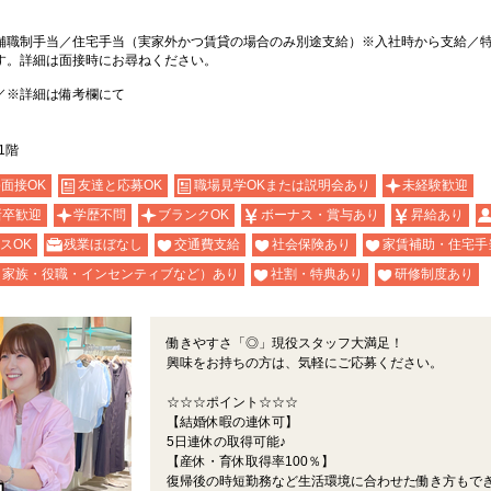
舗職制手当／住宅手当（実家外かつ賃貸の場合のみ別途支給）※入社時から支給／
す。詳細は面接時にお尋ねください。
／※詳細は備考欄にて
1階
b面接OK
友達と応募OK
職場見学OKまたは説明会あり
未経験歓迎
新卒歓迎
学歴不問
ブランクOK
ボーナス・賞与あり
昇給あり
スOK
残業ほぼなし
交通費支給
社会保険あり
家賃補助・住宅手
（家族・役職・インセンティブなど）あり
社割・特典あり
研修制度あり
働きやすさ「◎」現役スタッフ大満足！
興味をお持ちの方は、気軽にご応募ください。
☆☆☆ポイント☆☆☆
【結婚休暇の連休可】
5日連休の取得可能♪
【産休・育休取得率100％】
復帰後の時短勤務など生活環境に合わせた働き方もで