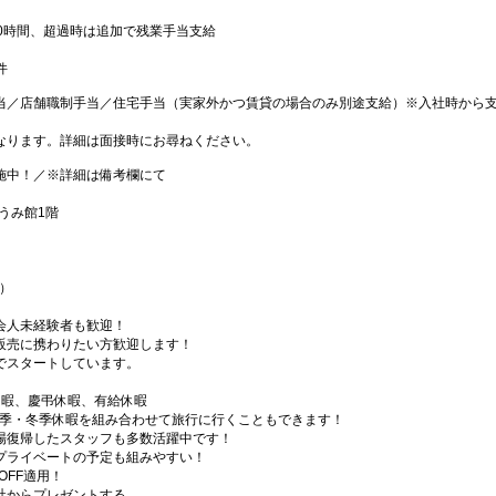
0時間、超過時は追加で残業手当支給
件
当／店舗職制手当／住宅手当（実家外かつ賃貸の場合のみ別途支給）※入社時から
なります。詳細は面接時にお尋ねください。
施中！／※詳細は備考欄にて
うみ館1階
制）
会人未経験者も歓迎！
販売に携わりたい方歓迎します！
でスタートしています。
休暇、慶弔休暇、有給休暇
夏季・冬季休暇を組み合わせて旅行に行くこともできます！
場復帰したスタッフも多数活躍中です！
プライベートの予定も組みやすい！
OFF適用！
社からプレゼントする