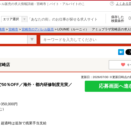
よくある
レル販売の求人情報詳細 - 宮崎市｜バイト・アルバイトのこ
保存した
0
エリア選択
「あなたの街」のお仕事が探せる求人サイト
検索条件
崎県
>
宮崎市
>
宮崎市のアパレル販売
> LOUNIE（ルーニィ） アミュプラザ宮崎店の求
宮崎店
キ
更新日：2026/07/30 ※更新日時点
50％OFF／海外・都内研修制度充実／
応募画面へ進
50,000円
む）
、超過時は追加で残業手当支給