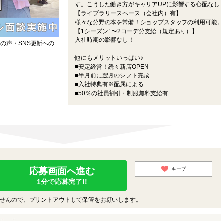
す。こうした働き方がキャリアUPに影響する心配なし
【ライブラリースペース（会社内）有】
様々な分野の本を常備！ショップスタッフの利用可能
【1シーズン1〜2コーデ分支給（規定あり）】
入社時期の影響なし！
の声・SNS更新への
他にもメリットいっぱい♪
■安定経営！続々新店OPEN
■半月前に翌月のシフト完成
■入社特典有※配属による
■50％の社員割引・制服無料支給有
応募画面へ進む
キープ
1分で応募完了!!
せんので、プリントアウトして保管をお願いします。