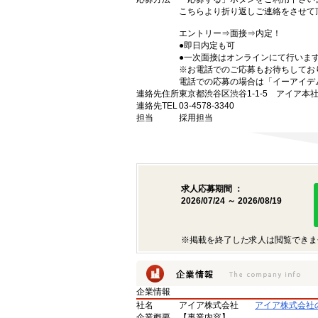
こちらより折り返しご連絡をさせて
エントリー⇒面接⇒内定！
●即日内定も可
●一次面接はオンラインにて行いま
※お電話でのご応募もお待ちしてお
電話での応募の場合は「イーアイデ
連絡先住所
東京都渋谷区渋谷1-1-5 アイア本
連絡先TEL
03-4578-3340
担当
採用担当
求人応募期間 ：
2026/07/24 ～ 2026/08/19
※掲載を終了した求人は閲覧できま
企業情報
社名
アイア株式会社
アイア株式会社
企業概要
【事業内容】