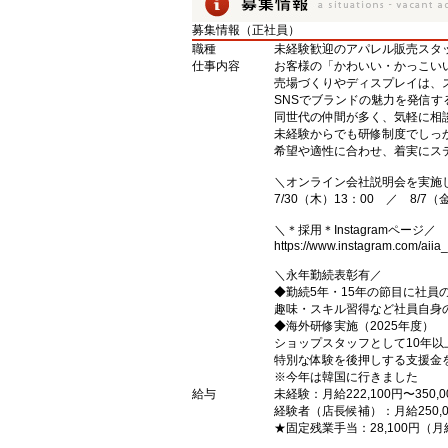
募集情報（正社員）
職種
未経験歓迎のアパレル販売スタ
仕事内容
お客様の「かわいい・かっこい
売場づくりやディスプレイは、
SNSでブランドの魅力を発信す
同世代の仲間が多く、気軽に相
未経験からでも研修制度でしっ
希望や適性に合わせ、着実にス
＼オンライン会社説明会を実施
7/30（木）13：00 ／ 8/7（
＼＊採用＊Instagramページ／
https://www.instagram.com/aiia_r
＼永年勤続表彰有／
◆勤続5年・15年の節目に社員
趣味・スキル習得など社員自身
◆海外研修実施（2025年度）
ショップスタッフとして10年以
特別な体験を後押しする支援金
※今年は韓国に行きました
給与
未経験：月給222,100円〜350,0
経験者（店長候補）：月給250,00
★固定残業手当：28,100円（