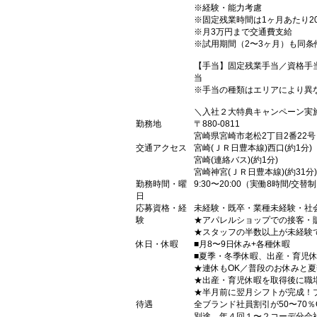
※経験・能力考慮
※固定残業時間は1ヶ月あたり2
※月3万円まで交通費支給
※試用期間（2〜3ヶ月）も同条
【手当】固定残業手当／資格手
当
※手当の種類はエリアにより異
＼入社２大特典キャンペーン実
勤務地
〒880-0811
宮崎県宮崎市老松2丁目2番22号
交通アクセス
宮崎(ＪＲ日豊本線)西口(約1分)
宮崎(連絡バス)(約1分)
宮崎神宮(ＪＲ日豊本線)(約31分)
勤務時間・曜
9:30〜20:00（実働8時間/交替
日
応募資格・経
未経験・既卒・業種未経験・社
験
★アパレルショップでの接客・
★スタッフの半数以上が未経験
休日・休暇
■月8〜9日休み+各種休暇
■夏季・冬季休暇、出産・育児
★連休もOK／普段のお休みと
★出産・育児休暇を取得後に職
★半月前に翌月シフトが完成！
待遇
全ブランド社員割引が50〜70％
別途、年４回１〜２コーデ分会