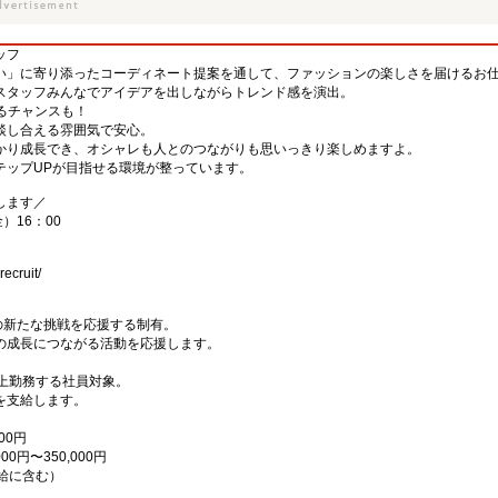
ッフ
い」に寄り添ったコーディネート提案を通して、ファッションの楽しさを届けるお仕
スタッフみんなでアイデアを出しながらトレンド感を演出。
るチャンスも！
談し合える雰囲気で安心。
かり成長でき、オシャレも人とのつながりも思いっきり楽しめますよ。
テップUPが目指せる環境が整っています。
します／
金）16：00
ecruit/
の新たな挑戦を応援する制有。
の成長につながる活動を応援します。
上勤務する社員対象。
を支給します。
00円
0円〜350,000円
月給に含む）