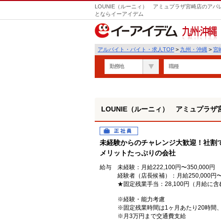
LOUNIE（ルーニィ） アミュプラザ宮崎店のアパ
とならイーアイデム
九州・沖縄
アルバイト・バイト・求人TOP
>
九州・沖縄
>
宮
勤務地
職種
LOUNIE（ルーニィ） アミュプラザ
正社員
未経験からのチャレンジ大歓迎！社割で
メリットたっぷりの会社
給与
未経験：月給222,100円〜350,000円
経験者（店長候補）：月給250,000円〜3
★固定残業手当：28,100円（月給に含
※経験・能力考慮
※固定残業時間は1ヶ月あたり20時間
※月3万円まで交通費支給