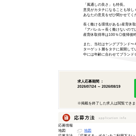
「風通しの良さ」も特長。
意見がカタチになることも珍し
あなたの意見をぜひ聞かせてく
長く働ける環境がある♪産育休取
『アパレル＝長く働けないので
産育休取得率は100％◎復帰後
また、当社はヤングブランド〜
ターゲット層をタテに展開して
中には年齢に合わせてブランド
求人応募期間 ：
2026/07/24 ～ 2026/08/19
※掲載を終了した求人は閲覧できま
応募情報
地図
地図
応募方法
「応募する」ボタンをご利用下さい