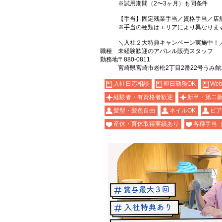
※試用期間（2〜3ヶ月）も同条件
【手当】固定残業手当／資格手当／店
※手当の種類はエリアにより異なりま
＼入社２大特典キャンペーン実施中！
職種
未経験歓迎のアパレル販売スタッフ
勤務地
〒880-0811
宮崎県宮崎市老松2丁目2番22号うみ館
入社日応相談
即日勤務OK
We
経験者・有資格者歓迎
新卒・第二
髪型・髪色自由
ネイルOK
ピア
産休・育休取得実績あり
各種手当