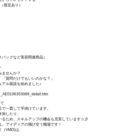
♪（規定あり）
スパックなど美容関連商品）
／
みませんか？
」「質問だけでもいいのかな？」
ュアル面談を始めました♪
01_AE0106353089_detail.htm
して
社で一貫して手掛けています。
参加したり、
いるため、スキルアップの機会も充実しています☆彡
る。アイディアの飛び交う職場です！
（VMD)は、
。