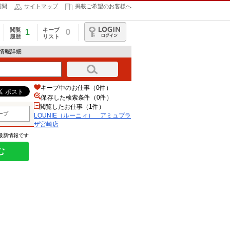
質問
サイトマップ
掲載ご希望のお客様へ
閲覧
キープ
1
0
履歴
リスト
ログイン
人情報詳細
キープ中のお仕事（0件）
保存した検索条件（
0
件）
閲覧したお仕事（1件）
ープ
LOUNIE（ルーニィ） アミュプラ
ザ宮崎店
の最新情報です
む