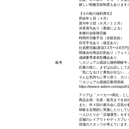
嬉しい制服支給制度もあります
【その他の福利厚生】
昇給年１回（４月）
賞与年２回（６月／１２月）
決算賞与あり（業績による）
各種社会保険完備
時間外労働手当（全額支給）
住宅手当あり（規定あり）
社員寮完備(家賃3.3万〜3.8万円)
関連会社商品社割あり（フェイ
成績優秀者表彰機会あり
備考
＼カジュアル面談も随時開催中
応募の前に、まずはお話しして
「気になるけど勇気が出ない…
そんな気持ちに寄り添う、カジ
▽カジュアル面接応募用原稿
https://www.e-aidem.com/aps/
アイアは「メーカー×商社」と
商品企画・生産・販売までを自
また、年４回の展示会に店長が
研修を定期的に実施したりして
一人ひとりが『店舗運営』をす
店舗のレイアウトやディスプレイ
現場のスタッフが考えています