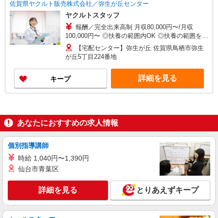
佐賀県ヤクルト販売株式会社／弥生が丘センター
ヤクルトスタッフ
報酬／完全出来高制 月収80,000円〜/月収
100,000円〜 ◎扶養の範囲内OK ◎扶養の範囲を超
えた高収入も応相談 働ける時間や環境に合わせて
【宅配センター】弥生が丘 佐賀県鳥栖市弥生
最大限に考慮します。 初めての方・少しでも不安
が丘5丁目224番地
のある方、お気軽にお問い合わせください！ ※収
入補償／ 扶養内YL75,000円/月 扶養外YL90,000
詳細を見る
キープ
円/月 ※収入補償期間／12ヶ月間 ◆商品買取りな
し！働いた分はしっかり稼げます◎ ※研修期間／
14日間／3,277円／日 収入保障期間：12か月
あなたにおすすめの求人情報
個別指導講師
時給 1,040円〜1,390円
仙台市青葉区
詳細を見る
とりあえずキープ