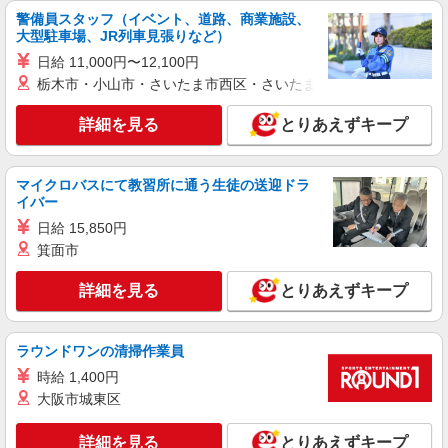
警備員スタッフ（イベント、道路、商業施設、
大型駐車場、JR列車見張りなど）
日給 11,000円〜12,100円
栃木市・小山市・さいたま市西区・さいたま市岩槻区・久喜市・
詳細を見る
とりあえずキープ
マイクロバスにて教習所に通う生徒の送迎ドラ
イバー
日給 15,850円
箕面市
詳細を見る
とりあえずキープ
ラウンドワンの清掃作業員
時給 1,400円
大阪市城東区
詳細を見る
とりあえずキープ