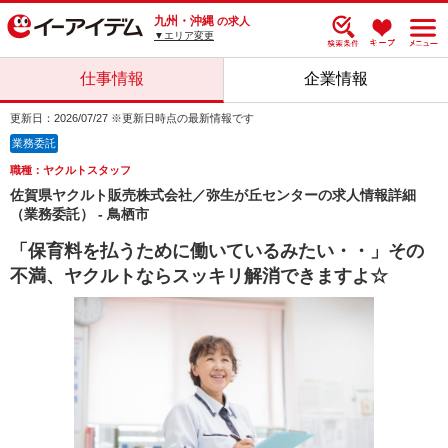
九州・沖縄
の求人
▼エリア変更
仕事情報
企業情報
更新日：2026/07/27 ※更新日時点の最新情報です
業務委託
職種：ヤクルトスタッフ
佐賀県ヤクルト販売株式会社／弥生が丘センターの求人情報詳細
（業務委託） - 鳥栖市
「保育料を払うために働いているみたい・・」その
不満、ヤクルトならスッキリ解消できますよ☆