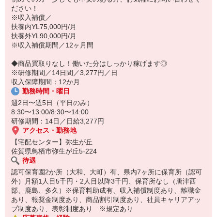
14:30お仕事修了
ださい！
保育所にお子さまを迎えに行って帰宅
※収入補償／
扶養内YL75,000円/月
☆ココがPoint☆
扶養外YL90,000円/月
・職場の近くに保育所（保育園、幼稚園、託児所）があるから、送
※収入補償期間／12ヶ月間
り迎えの時間の心配がいりません！
・保育料補助制度があります！
◆商品買取りなし！働いた分はしっかり稼げます◎
・家事・夕食の支度なども余裕をもってできます！
※研修期間／14日間／3,277円／日
収入保障期間：12か月
勤務時間・曜日
週2日〜週5日（平日のみ）
8:30〜13:00/8:30〜14:00
研修期間：14日／日給3,277円
アクセス・勤務地
【宅配センター】弥生が丘
佐賀県鳥栖市弥生が丘5-224
待遇
認可保育園2か所（大和、大町）有、県内7ヶ所に保育所（認可
外）月額1人目5千円・2人目以降3千円、保育所なし（唐津西
部、鹿島、多久）※保育料助成有、収入補償制度あり、離職金
あり、報奨金制度あり、商品割引制度あり、社員キャリアアッ
プ制度あり、表彰制度あり ※規定あり