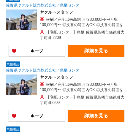
佐賀県ヤクルト販売株式会社／鳥栖センター
ヤクルトスタッフ
報酬／完全出来高制 月収80,000円〜/月収
100,000円〜 ◎扶養の範囲内OK ◎扶養の範囲を超
えた高収入も応相談 働ける時間や環境に合わせて
【宅配センター】鳥栖 佐賀県鳥栖市儀徳町大
最大限に考慮します。 初めての方・少しでも不安
字前田 2209
のある方、お気軽にお問い合わせください！ ※収
入補償／ 扶養内YL75,000円/月 扶養外YL90,000
詳細を見る
キープ
円/月 ※収入補償期間／12ヶ月間 ◆商品買取りな
し！働いた分はしっかり稼げます◎ ※研修期間／
14日間／3,277円／日 収入保障期間：12か月
業務委託
佐賀県ヤクルト販売株式会社／鳥栖センター
ヤクルトスタッフ
報酬／完全出来高制 月収80,000円〜/月収
100,000円〜 ◎扶養の範囲内OK ◎扶養の範囲を超
えた高収入も応相談 働ける時間や環境に合わせて
【宅配センター】鳥栖 佐賀県鳥栖市儀徳町大
最大限に考慮します。 初めての方・少しでも不安
字前田2209
のある方、お気軽にお問い合わせください！ ※収
入補償／ 扶養内YL75,000円/月 扶養外YL90,000
詳細を見る
キープ
円/月 ※収入補償期間／12ヶ月間 ◆商品買取りな
し！働いた分はしっかり稼げます◎ ※研修期間／
14日間／3,277円／日 収入保障期間：12か月
業務委託