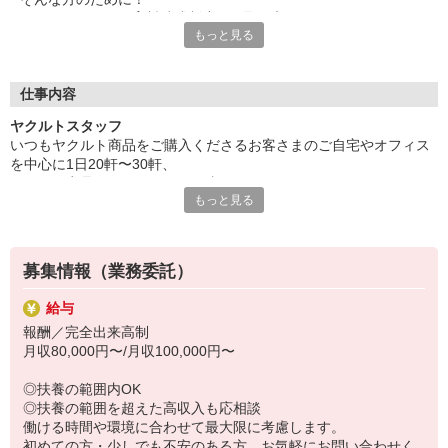
収入保障期間：12か月
ヤクルトでは≪保育料助成制度≫を取り入れ、
もっと見る
一般の保育園に子どもを預けている方をバックアップ◎
頑張って働いた収入の中から、
少しでも家計の足しに、ママのお小遣いに♪ を応援します！
仕事内容
◆家庭と両立可能な短時間勤務
ヤクルトスタッフ
◆急なお休みにもスタッフ同士で快くフォロー
いつもヤクルト商品をご購入くださるお客さまのご自宅やオフィス
を中心に1日20軒〜30軒、
など、働くママの多いヤクルトならではの
ヤクルト商品をお届けするお仕事です。
充実した環境を整え、
もっと見る
商品を通じてお客さまとふれあう楽しさ、健康的な生活にお役立ち
仕事×育児のお悩みをスッキリ解決に導きます☆
できる喜び。
ヤクルトスタッフのお仕事は、たくさんのヤリガイにあふれていま
す！
募集情報（業務委託）
〜ヤクルトスタッフの1日〜
給与
2児の母として仕事と家庭の両立をしているHさん。
報酬／完全出来高制
実際のワークスタイルを、一例としてご紹介いたします！
月収80,000円〜/月収100,000円〜
※時間は地域によって異なります。
8:10 保育所にお子さまをお預け
◎扶養の範囲内OK
8:20 宅配センターに到着、お届けの準備
◎扶養の範囲を超えた高収入も応相談
8:30 朝礼が終わったら出発
働ける時間や環境に合わせて最大限に考慮します。
13:00 お届け修了、翌日準備、集計作業
初めての方・少しでも不安のある方、お気軽にお問い合わせく