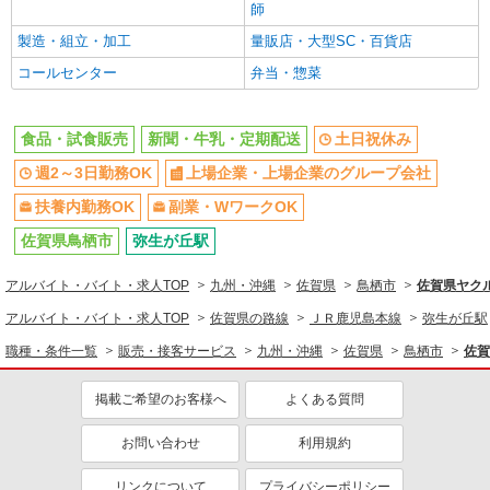
師
製造・組立・加工
量販店・大型SC・百貨店
コールセンター
弁当・惣菜
食品・試食販売
新聞・牛乳・定期配送
土日祝休み
週2～3日勤務OK
上場企業・上場企業のグループ会社
扶養内勤務OK
副業・WワークOK
佐賀県鳥栖市
弥生が丘駅
アルバイト・バイト・求人TOP
九州・沖縄
佐賀県
鳥栖市
佐賀県ヤク
アルバイト・バイト・求人TOP
佐賀県の路線
ＪＲ鹿児島本線
弥生が丘駅
職種・条件一覧
販売・接客サービス
九州・沖縄
佐賀県
鳥栖市
佐賀
掲載ご希望のお客様へ
よくある質問
お問い合わせ
利用規約
リンクについて
プライバシーポリシー