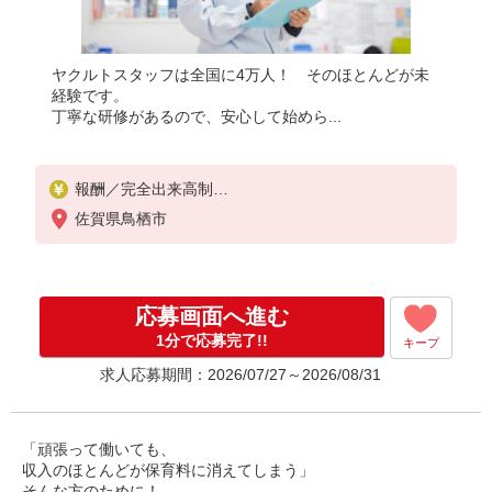
ヤクルトスタッフは全国に4万人！ そのほとんどが未
経験です。
丁寧な研修があるので、安心して始めら...
報酬／完全出来高制
月収80,000円〜/月収100,000円〜
佐賀県鳥栖市
◎扶養の範囲内OK
◎扶養の範囲を超えた高収入も応相談
働ける時間や環境に合わせて最大限に考慮します。
応募画面へ進む
初めての方・少しでも不安のある方、お気軽にお問
い合わせください！
1分で応募完了!!
キープ
※収入補償／
求人応募期間：2026/07/27～2026/08/31
扶養内YL75,000円/月
扶養外YL90,000円/月
※収入補償期間／12ヶ月間
「頑張って働いても、
◆商品買取りなし！働いた分はしっかり稼げます◎
収入のほとんどが保育料に消えてしまう」
※研修期間／14日間／3,277円／日
そんな方のために！