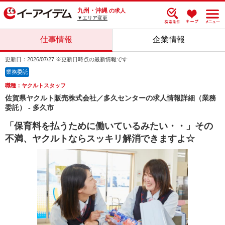
九州・沖縄
の求人
▼エリア変更
仕事情報
企業情報
更新日：2026/07/27 ※更新日時点の最新情報です
業務委託
職種：ヤクルトスタッフ
佐賀県ヤクルト販売株式会社／多久センターの求人情報詳細（業務
委託） - 多久市
「保育料を払うために働いているみたい・・」その
不満、ヤクルトならスッキリ解消できますよ☆