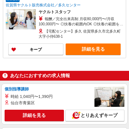
佐賀県ヤクルト販売株式会社／多久センター
ヤクルトスタッフ
報酬／完全出来高制 月収80,000円〜/月収
100,000円〜 ◎扶養の範囲内OK ◎扶養の範囲を超
えた高収入も応相談 働ける時間や環境に合わせて
【宅配センター】多久 佐賀県多久市北多久町
最大限に考慮します。 初めての方・少しでも不安
大字小侍638-1
のある方、お気軽にお問い合わせください！ ※収
入補償／ 扶養内YL75,000円/月 扶養外YL90,000
詳細を見る
キープ
円/月 ※収入補償期間／12ヶ月間 ◆商品買取りな
し！働いた分はしっかり稼げます◎ ※研修期間／
14日間／3,277円／日 収入保障期間：12か月
あなたにおすすめの求人情報
個別指導講師
時給 1,040円〜1,390円
仙台市青葉区
詳細を見る
とりあえずキープ