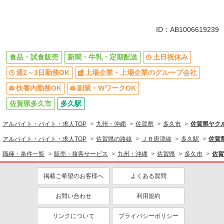
ドライバー・配達
同じ特徴から求人を探す
ID：AB1006619239
土日祝休み
週2～3日勤務OK
上場企業・上場企業のグループ会
扶養内勤務OK
食品・試食販売
新聞・牛乳・定期配送
土日祝休み
社
週2～3日勤務OK
上場企業・上場企業のグループ会社
副業・WワークOK
扶養内勤務OK
副業・WワークOK
佐賀県多久市
多久駅
アルバイト・バイト・求人TOP
九州・沖縄
佐賀県
多久市
佐賀県ヤク
アルバイト・バイト・求人TOP
佐賀県の路線
ＪＲ唐津線
多久駅
佐賀
職種・条件一覧
販売・接客サービス
九州・沖縄
佐賀県
多久市
佐賀
掲載ご希望のお客様へ
よくある質問
お問い合わせ
利用規約
リンクについて
プライバシーポリシー