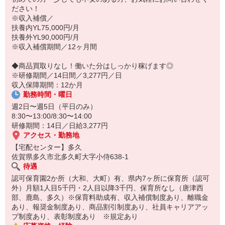
ださい！
☆ココがPoint☆
※収入補償／
・保育料補助制度があります！
扶養内YL75,000円/月
・家事・夕食の支度なども余裕をもってできます！
扶養外YL90,000円/月
※収入補償期間／12ヶ月間
◆商品買取りなし！働いた分はしっかり稼げます◎
※研修期間／14日間／3,277円／日
収入保障期間：12か月
勤務時間・曜日
週2日〜週5日（平日のみ）
8:30〜13:00/8:30〜14:00
研修期間：14日／日給3,277円
アクセス・勤務地
【宅配センター】多久
佐賀県多久市北多久町大字小侍638-1
待遇
認可保育園2か所（大和、大町）有、県内7ヶ所に保育所（認可
外）月額1人目5千円・2人目以降3千円、保育所なし（唐津西
部、鹿島、多久）※保育料助成有、収入補償制度あり、離職金
あり、報奨金制度あり、商品割引制度あり、社員キャリアアッ
プ制度あり、表彰制度あり ※規定あり