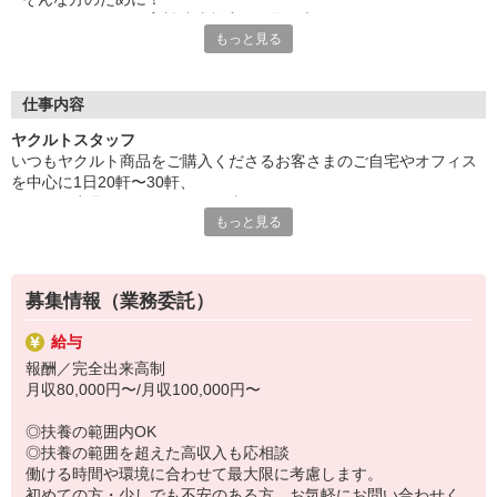
収入保障期間：12か月
ヤクルトでは≪保育料助成制度≫を取り入れ、
もっと見る
一般の保育園に子どもを預けている方をバックアップ◎
頑張って働いた収入の中から、
少しでも家計の足しに、ママのお小遣いに♪ を応援します！
仕事内容
◆家庭と両立可能な短時間勤務
ヤクルトスタッフ
◆急なお休みにもスタッフ同士で快くフォロー
いつもヤクルト商品をご購入くださるお客さまのご自宅やオフィス
を中心に1日20軒〜30軒、
など、働くママの多いヤクルトならではの
ヤクルト商品をお届けするお仕事です。
充実した環境を整え、
もっと見る
商品を通じてお客さまとふれあう楽しさ、健康的な生活にお役立ち
仕事×育児のお悩みをスッキリ解決に導きます☆
できる喜び。
ヤクルトスタッフのお仕事は、たくさんのヤリガイにあふれていま
す！
募集情報（業務委託）
〜ヤクルトスタッフの1日〜
給与
2児の母として仕事と家庭の両立をしているHさん。
報酬／完全出来高制
実際のワークスタイルを、一例としてご紹介いたします！
月収80,000円〜/月収100,000円〜
※時間は地域によって異なります。
8:20 宅配センターに到着、お届けの準備
◎扶養の範囲内OK
8:30 朝礼が終わったら出発
◎扶養の範囲を超えた高収入も応相談
13:00 お届け修了、翌日準備、集計作業
働ける時間や環境に合わせて最大限に考慮します。
14:30お仕事修了
初めての方・少しでも不安のある方、お気軽にお問い合わせく