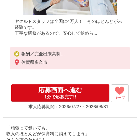
ヤクルトスタッフは全国に4万人！ そのほとんどが未
経験です。
丁寧な研修があるので、安心して始めら...
報酬／完全出来高制
月収80,000円〜/月収100,000円〜
佐賀県多久市
◎扶養の範囲内OK
◎扶養の範囲を超えた高収入も応相談
働ける時間や環境に合わせて最大限に考慮します。
応募画面へ進む
初めての方・少しでも不安のある方、お気軽にお問
い合わせください！
1分で応募完了!!
キープ
※収入補償／
求人応募期間：2026/07/27～2026/08/31
扶養内YL75,000円/月
扶養外YL90,000円/月
※収入補償期間／12ヶ月間
「頑張って働いても、
◆商品買取りなし！働いた分はしっかり稼げます◎
収入のほとんどが保育料に消えてしまう」
※研修期間／14日間／3,277円／日
そんな方のために！