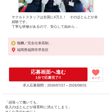
ヤクルトスタッフは全国に4万人！ そのほとんどが未
経験です。
丁寧な研修があるので、安心して始めら...
報酬／完全出来高制
月収100,000円〜、月収120,000円〜（平均収入125,
福岡県福岡市早良区
146円）
◎扶養の範囲内OK◎扶養の範囲を超えた高収入（10
万円以上）OK
応募画面へ進む
働ける時間や環境に合わせて最大限に考慮します。
職場体験実施！少しでも不安のある方、お気軽にお
1分で応募完了!!
キープ
問い合わせください！
求人応募期間：2026/07/27～2026/08/31
＊収入補償（10ヶ月）／月10万円※研修・社員同行
フォローも約2ヶ月間と充実！
◆商品買取りなし！しっかり稼げます◎
※研修期間／5日間／4000円／日
「頑張って働いても、
収入保障期間：10か月
収入のほとんどが保育料に消えてしまう」
そんな方のために！