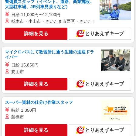
警備員スタッフ（イベント、道路、商業施設、
大型駐車場、JR列車見張りなど）
日給 11,000円〜12,100円
栃木市・小山市・さいたま市西区・さいたま市岩槻区・久喜市・
詳細を見る
とりあえずキープ
マイクロバスにて教習所に通う生徒の送迎ドラ
イバー
日給 15,850円
箕面市
詳細を見る
とりあえずキープ
スーパー資材の仕分け作業スタッフ
時給 1,350円
船橋市
詳細を見る
とりあえずキープ