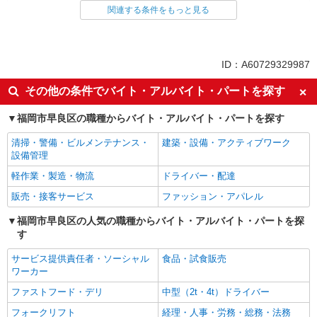
食品・試食販売
関連する条件をもっと見る
同じ特徴から求人を探す
未経験歓迎
ミドル（40代～）活躍中
ID：A60729329987
ボーナス・賞与あり
土日祝休み
その他の条件でバイト・アルバイト・パートを探す
週2～3日勤務OK
上場企業・上場企業のグループ会
社
福岡市早良区の職種からバイト・アルバイト・パートを探す
車通勤OK
扶養内勤務OK
清掃・警備・ビルメンテナンス・
建築・設備・アクティブワーク
副業・WワークOK
社員登用あり
設備管理
軽作業・製造・物流
ドライバー・配達
販売・接客サービス
ファッション・アパレル
福岡市早良区の人気の職種からバイト・アルバイト・パートを探
す
サービス提供責任者・ソーシャル
食品・試食販売
ワーカー
ファストフード・デリ
中型（2t・4t）ドライバー
フォークリフト
経理・人事・労務・総務・法務