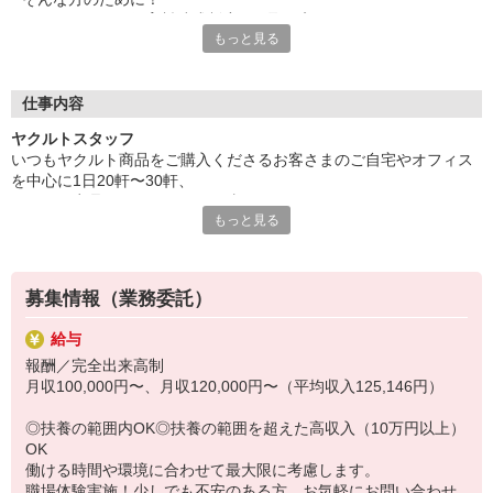
ヤクルトでは≪保育料助成制度≫を取り入れ、
もっと見る
一般の保育園に子どもを預けている方をバックアップ◎
頑張って働いた収入の中から、
少しでも家計の足しに、ママのお小遣いに♪ を応援します！
仕事内容
◆家庭と両立可能な短時間勤務
ヤクルトスタッフ
◆急なお休みにもスタッフ同士で快くフォロー
いつもヤクルト商品をご購入くださるお客さまのご自宅やオフィス
を中心に1日20軒〜30軒、
など、働くママの多いヤクルトならではの
ヤクルト商品をお届けするお仕事です。
充実した環境を整え、
もっと見る
商品を通じてお客さまとふれあう楽しさ、健康的な生活にお役立ち
仕事×育児のお悩みをスッキリ解決に導きます☆
できる喜び。
ヤクルトスタッフのお仕事は、たくさんのヤリガイにあふれていま
す！
募集情報（業務委託）
〜ヤクルトスタッフの1日〜
給与
2児の母として仕事と家庭の両立をしているHさん。
報酬／完全出来高制
実際のワークスタイルを、一例としてご紹介いたします！
月収100,000円〜、月収120,000円〜（平均収入125,146円）
※時間は地域によって異なります。
8:10 保育所にお子さまをお預け
◎扶養の範囲内OK◎扶養の範囲を超えた高収入（10万円以上）
8:20 宅配センターに到着、お届けの準備
OK
8:30 朝礼が終わったら出発
働ける時間や環境に合わせて最大限に考慮します。
13:00 お届け修了、翌日準備、集計作業
職場体験実施！少しでも不安のある方、お気軽にお問い合わせ