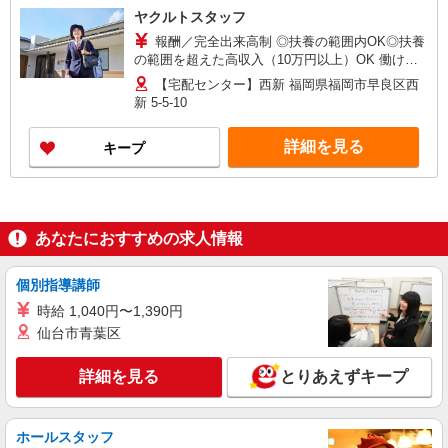
ヤクルトスタッフ
報酬／完全出来高制 ◎扶養の範囲内OK◎扶養
の範囲を超えた高収入（10万円以上）OK 働ける
時間や環境に合わせて最大限に考慮します。 職場
【宅配センター】西新 福岡県福岡市早良区西
体験実施！少しでも不安のある方、お気軽にお問
新 5-5-10
い合わせください！ ＊収入補償（10ヶ月）／月10
万円※研修・社員同行フォローも約2ヶ月間と充
詳細を見る
キープ
実！ ◆商品買取りなし！しっかり稼げます◎ ※研
修期間／5日間／4000円／日 収入保障期間：10か
月
あなたにおすすめの求人情報
個別指導講師
時給 1,040円〜1,390円
仙台市青葉区
詳細を見る
とりあえずキープ
ホールスタッフ