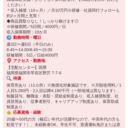
14:30お仕事修了
ください！
保育所にお子さまを迎えに行って帰宅
＊収入補償（10ヶ月）／月10万円※研修・社員同行フォローも
約2ヶ月間と充実！
☆ココがPoint☆
◆商品買取りなし！しっかり稼げます◎
・職場の近くに保育所（保育園、幼稚園、託児所）があるから、送
※研修期間／5日間／4000円／日
り迎えの時間の心配がいりません！
収入保障期間：10か月
・保育料補助制度があります！
勤務時間・曜日
・家事・夕食の支度なども余裕をもってできます！
週3日〜週5日（平日のみ）
8:45〜14:00/8:45〜15:00
研修期間：5日／日給4000円
アクセス・勤務地
【宅配センター】田隈
福岡県福岡市早良区野芥 7-7-6
待遇
保育所あり（11カ所）※無償化対象施設です。※月額使用料／1
人目5,280円・2人目以降4,180千円（一部地域は異なります）、
制服貸与、離職金・表彰・奨励金制度あり、収入補償制度、社
員登用あり、従事者割引、キャリアアップ制度あり、保育助成
制度あり
応募資格・経験
20歳〜50代の方（幅広い年代が活躍中なので、中高年代の方も
歓迎です！）、未経験者OK、学生不可、普通運転免許または原