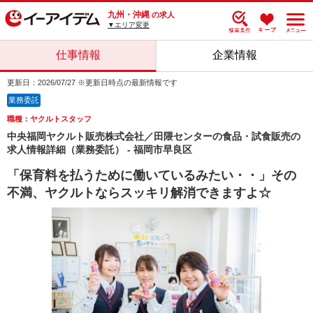
九州・沖縄
の求人
▼エリア変更
仕事情報
企業情報
更新日：2026/07/27 ※更新日時点の最新情報です
業務委託
職種：ヤクルトスタッフ
中央福岡ヤクルト販売株式会社／田隈センターの食品・試食販売の
求人情報詳細（業務委託） - 福岡市早良区
「保育料を払うために働いているみたい・・」その
不満、ヤクルトならスッキリ解消できますよ☆