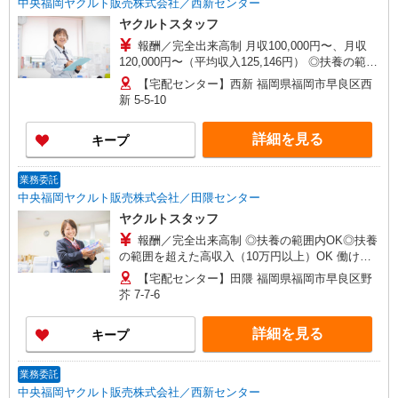
中央福岡ヤクルト販売株式会社／西新センター
ヤクルトスタッフ
報酬／完全出来高制 月収100,000円〜、月収
120,000円〜（平均収入125,146円） ◎扶養の範囲
内OK◎扶養の範囲を超えた高収入（10万円以上）
【宅配センター】西新 福岡県福岡市早良区西
OK 働ける時間や環境に合わせて最大限に考慮し
新 5-5-10
ます。 職場体験実施！少しでも不安のある方、お
気軽にお問い合わせください！ ＊収入補償（10ヶ
詳細を見る
キープ
月）／月10万円※研修・社員同行フォローも約2ヶ
月間と充実！ ◆商品買取りなし！しっかり稼げま
す◎ ※研修期間／5日間／4000円／日 収入保障期
業務委託
間：10か月
中央福岡ヤクルト販売株式会社／田隈センター
ヤクルトスタッフ
報酬／完全出来高制 ◎扶養の範囲内OK◎扶養
の範囲を超えた高収入（10万円以上）OK 働ける
時間や環境に合わせて最大限に考慮します。 職場
【宅配センター】田隈 福岡県福岡市早良区野
体験実施！少しでも不安のある方、お気軽にお問
芥 7-7-6
い合わせください！ ＊収入補償（10ヶ月）／月10
万円※研修・社員同行フォローも約2ヶ月間と充
詳細を見る
キープ
実！ ◆商品買取りなし！しっかり稼げます◎ ※研
修期間／5日間／4000円／日 収入保障期間：10か
月
業務委託
中央福岡ヤクルト販売株式会社／西新センター