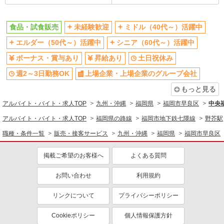
食品・試食販売
未経験歓迎
ミドル（40代～）活躍中
エルダー（50代～）活躍中
シニア（60代～）活躍中
ボーナス・賞与あり
昇給あり
土日祝休み
週2～3日勤務OK
上場企業・上場企業のグループ会社
もっと見る
アルバイト・バイト・求人TOP
九州・沖縄
福岡県
福岡市早良区
中央
アルバイト・バイト・求人TOP
福岡県の路線
福岡市地下鉄七隈線
野芥駅
職種・条件一覧
販売・接客サービス
九州・沖縄
福岡県
福岡市早良区
掲載ご希望のお客様へ
よくある質問
お問い合わせ
利用規約
リンクについて
プライバシーポリシー
Cookieポリシー
個人情報保護方針