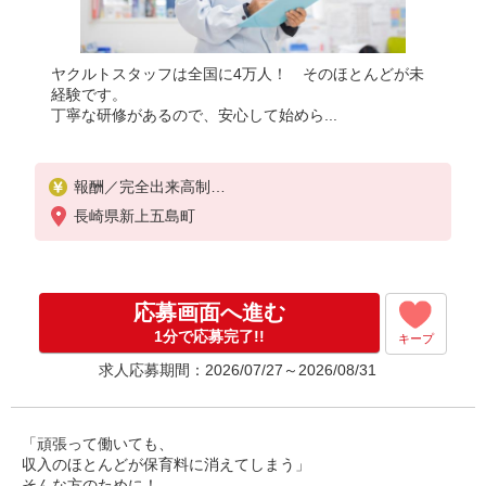
ヤクルトスタッフは全国に4万人！ そのほとんどが未
経験です。
丁寧な研修があるので、安心して始めら...
報酬／完全出来高制
月収80,000円〜/月収140,000円〜
長崎県新上五島町
◎扶養の範囲内OK
◎扶養の範囲を超えた高収入も応相談
応募画面へ進む
働ける時間や環境に合わせて最大限に考慮します。
初めての方・少しでも不安のある方、お気軽にお問
1分で応募完了!!
キープ
い合わせください！
求人応募期間：2026/07/27～2026/08/31
働いた分はしっかり稼げます◎
※研修期間／10日間／1000円／日
収入保障期間：2か月
「頑張って働いても、
収入のほとんどが保育料に消えてしまう」
そんな方のために！