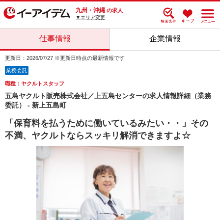
九州・沖縄
の求人
▼エリア変更
仕事情報
企業情報
更新日：2026/07/27 ※更新日時点の最新情報です
業務委託
職種：ヤクルトスタッフ
五島ヤクルト販売株式会社／上五島センターの求人情報詳細（業務
委託） - 新上五島町
「保育料を払うために働いているみたい・・」その
不満、ヤクルトならスッキリ解消できますよ☆