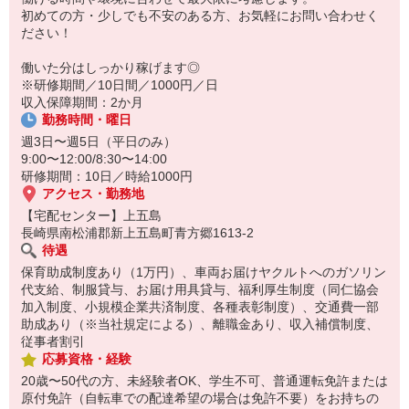
初めての方・少しでも不安のある方、お気軽にお問い合わせく
☆ココがPoint☆
ださい！
・保育料補助制度があります！
・家事・夕食の支度なども余裕をもってできます！
働いた分はしっかり稼げます◎
※研修期間／10日間／1000円／日
収入保障期間：2か月
勤務時間・曜日
週3日〜週5日（平日のみ）
9:00〜12:00/8:30〜14:00
研修期間：10日／時給1000円
アクセス・勤務地
【宅配センター】上五島
長崎県南松浦郡新上五島町青方郷1613-2
待遇
保育助成制度あり（1万円）、車両お届けヤクルトへのガソリン
代支給、制服貸与、お届け用具貸与、福利厚生制度（同仁協会
加入制度、小規模企業共済制度、各種表彰制度）、交通費一部
助成あり（※当社規定による）、離職金あり、収入補償制度、
従事者割引
応募資格・経験
20歳〜50代の方、未経験者OK、学生不可、普通運転免許または
原付免許（自転車での配達希望の場合は免許不要）をお持ちの