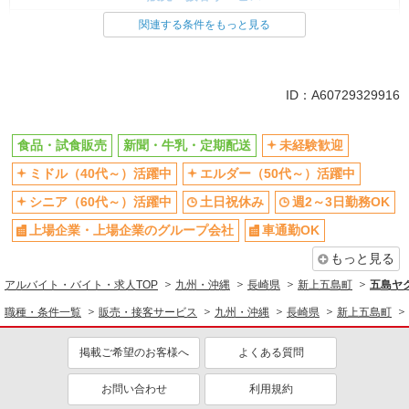
食品・試食販売
関連する条件をもっと見る
ドライバー・配達
同じ特徴から求人を探す
ID：A60729329916
未経験歓迎
ミドル（40代～）活躍中
土日祝休み
週2～3日勤務OK
食品・試食販売
新聞・牛乳・定期配送
未経験歓迎
上場企業・上場企業のグループ会
車通勤OK
ミドル（40代～）活躍中
エルダー（50代～）活躍中
社
シニア（60代～）活躍中
土日祝休み
週2～3日勤務OK
扶養内勤務OK
副業・WワークOK
上場企業・上場企業のグループ会社
車通勤OK
交通費支給
社員登用あり
もっと見る
アルバイト・バイト・求人TOP
九州・沖縄
長崎県
新上五島町
五島ヤ
職種・条件一覧
販売・接客サービス
九州・沖縄
長崎県
新上五島町
掲載ご希望のお客様へ
よくある質問
お問い合わせ
利用規約