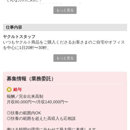
ヤクルトでは≪保育料助成制度≫を取り入れ、
もっと見る
一般の保育園に子どもを預けている方をバックアップ◎
頑張って働いた収入の中から、
少しでも家計の足しに、ママのお小遣いに♪ を応援します！
仕事内容
◆家庭と両立可能な短時間勤務
ヤクルトスタッフ
◆急なお休みにもスタッフ同士で快くフォロー
いつもヤクルト商品をご購入くださるお客さまのご自宅やオフィス
を中心に1日20軒〜30軒、
など、働くママの多いヤクルトならではの
ヤクルト商品をお届けするお仕事です。
充実した環境を整え、
もっと見る
商品を通じてお客さまとふれあう楽しさ、健康的な生活にお役立ち
仕事×育児のお悩みをスッキリ解決に導きます☆
できる喜び。
ヤクルトスタッフのお仕事は、たくさんのヤリガイにあふれていま
す！
募集情報（業務委託）
〜ヤクルトスタッフの1日〜
給与
2児の母として仕事と家庭の両立をしているHさん。
報酬／完全出来高制
実際のワークスタイルを、一例としてご紹介いたします！
月収80,000円〜/月収140,000円〜
※時間は地域によって異なります。
8:20 宅配センターに到着、お届けの準備
◎扶養の範囲内OK
8:30 朝礼が終わったら出発
◎扶養の範囲を超えた高収入も応相談
13:00 お届け修了、翌日準備、集計作業
14:30お仕事修了
働ける時間や環境に合わせて最大限に考慮します。