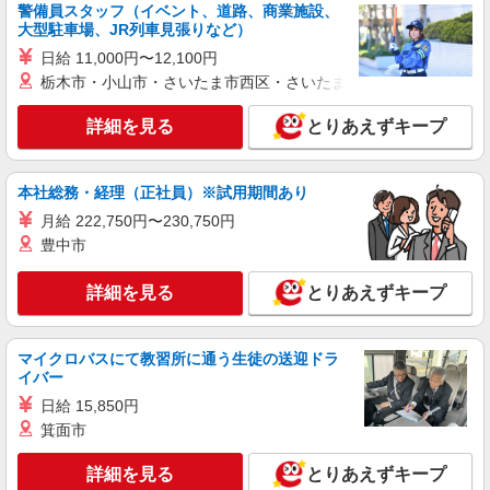
警備員スタッフ（イベント、道路、商業施設、
大型駐車場、JR列車見張りなど）
日給 11,000円〜12,100円
栃木市・小山市・さいたま市西区・さいたま市岩槻区・久喜市・
詳細を見る
とりあえずキープ
本社総務・経理（正社員）※試用期間あり
月給 222,750円〜230,750円
豊中市
詳細を見る
とりあえずキープ
マイクロバスにて教習所に通う生徒の送迎ドラ
イバー
日給 15,850円
箕面市
詳細を見る
とりあえずキープ