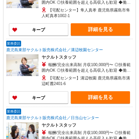
囲内OK ◎扶養範囲を超える高収入も歓迎 ◆働き
方を選べるお仕事です ≪勤務例≫ ※勤務地で異な
【宅配センター】隼人真孝 鹿児島県霧島市隼
る ［1］9：00〜14：00 月収約8万円 ［2］9：
人町真孝1002-1
00〜16：00 月収約12万円 ◆研修制度と収入補償
で、初めてでも安心！ ※収入補償：月6万円（3ヶ
詳細を見る
キープ
月間） ◆商品買取りなし！しっかり稼げます ※研
修期間／4日間／時給853円 収入保障期間：3か月
業務委託
鹿児島東部ヤクルト販売株式会社／溝辺牧園センター
ヤクルトスタッフ
報酬/完全出来高制 月収100,000円〜 ◎扶養範
囲内OK ◎扶養範囲を超える高収入も歓迎 ◆働き
方を選べるお仕事です ≪勤務例≫ ※勤務地で異な
【宅配センター】溝辺牧園 鹿児島県霧島市溝
る ［1］9：00〜14：00 月収約8万円 ［2］9：
辺町麓2401-6
00〜16：00 月収約12万円 ◆研修制度と収入補償
で、初めてでも安心！ ※収入補償：月6万円（3ヶ
詳細を見る
キープ
月間） ◆商品買取りなし！しっかり稼げます ※研
修期間／4日間／時給853円 収入保障期間：3か月
業務委託
鹿児島東部ヤクルト販売株式会社／日当山センター
ヤクルトスタッフ
報酬/完全出来高制 月収100,000円〜 ◎扶養範
囲内OK ◎扶養範囲を超える高収入も歓迎 ◆働き