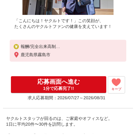
「こんにちは！ヤクルトです！」この笑顔が、
たくさんのヤクルトファンの健康を支えています！
報酬/完全出来高制
月収100,000円〜
鹿児島県霧島市
◎扶養範囲内OK
◎扶養範囲を超える高収入も歓迎
応募画面へ進む
◆働き方を選べるお仕事です
≪勤務例≫ ※勤務地で異なる
1分で応募完了!!
キープ
［1］9：00〜14：00 月収約8万円
求人応募期間：2026/07/27～2026/08/31
［2］9：00〜16：00 月収約12万円
◆研修制度と収入補償で、初めてでも安心！
※収入補償：月6万円（3ヶ月間）
ヤクルトスタッフが回るのは、ご家庭やオフィスなど。
◆商品買取りなし！しっかり稼げます
1日に平均20件〜30件を訪問します。
※研修期間／4日間／時給853円
収入保障期間：3か月
「ノルマ」や「買い取り」を心配される方も多いのですが、