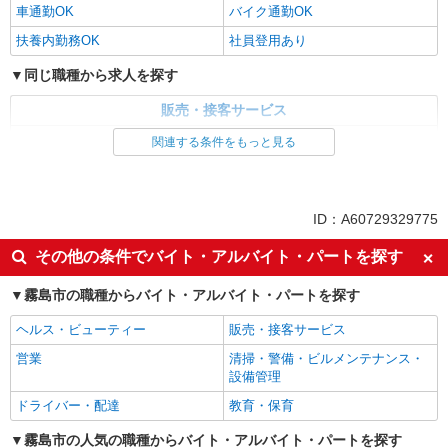
車通勤OK
バイク通勤OK
扶養内勤務OK
社員登用あり
同じ職種から求人を探す
販売・接客サービス
食品・試食販売
関連する条件をもっと見る
同じ特徴から求人を探す
未経験歓迎
ミドル（40代～）活躍中
ID：A60729329775
ボーナス・賞与あり
土日祝休み
その他の条件でバイト・アルバイト・パートを探す
上場企業・上場企業のグループ会
車通勤OK
社
霧島市の職種からバイト・アルバイト・パートを探す
扶養内勤務OK
社員登用あり
ヘルス・ビューティー
販売・接客サービス
営業
清掃・警備・ビルメンテナンス・
設備管理
ドライバー・配達
教育・保育
霧島市の人気の職種からバイト・アルバイト・パートを探す