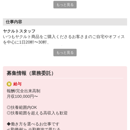
もっと見る
そんなことは一切ありません。
ただ、お客様を飽きさせないために商品を替えたり、
自分のモチベーションを高めるために目標を設定するなど、
みなさん個々に工夫はされています。
仕事内容
仕事を楽しめるか、やりがいにつなげられるか、
ヤクルトスタッフ
自分スタイルで取り組めるのが、この仕事の魅力なんですよね。
いつもヤクルト商品をご購入くださるお客さまのご自宅やオフィス
を中心に1日20軒〜30軒、
〜先輩スタッフからメッセージ〜
ヤクルト商品をお届けするお仕事です。
最初は先輩や社員が同行してくれるので安心して始められます。
もっと見る
商品を通じてお客さまとふれあう楽しさ、健康的な生活にお役立ち
商品管理もチームでフォローし合えて、心強いですよ！
できる喜び。
ヤクルトスタッフのお仕事は、たくさんのヤリガイにあふれていま
す！
募集情報（業務委託）
〜ヤクルトスタッフの1日〜
給与
2児の母として仕事と家庭の両立をしているHさん。
報酬/完全出来高制
実際のワークスタイルを、一例としてご紹介いたします！
月収100,000円〜
※時間は地域によって異なります。
8:20 宅配センターに到着、お届けの準備
◎扶養範囲内OK
8:30 朝礼が終わったら出発
◎扶養範囲を超える高収入も歓迎
13:00 お届け修了、翌日準備、集計作業
14:30お仕事修了
◆働き方を選べるお仕事です
≪勤務例≫ ※勤務地で異なる