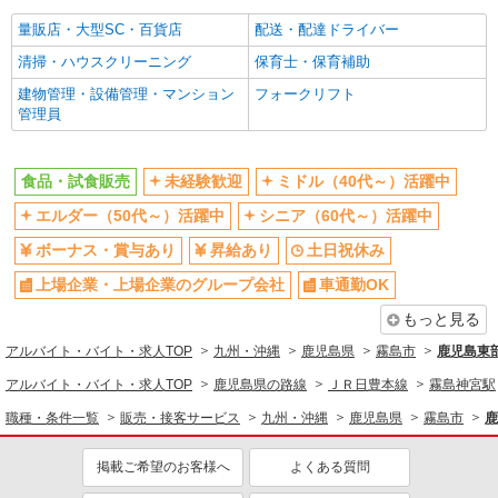
量販店・大型SC・百貨店
配送・配達ドライバー
清掃・ハウスクリーニング
保育士・保育補助
建物管理・設備管理・マンション
フォークリフト
管理員
食品・試食販売
未経験歓迎
ミドル（40代～）活躍中
エルダー（50代～）活躍中
シニア（60代～）活躍中
ボーナス・賞与あり
昇給あり
土日祝休み
上場企業・上場企業のグループ会社
車通勤OK
もっと見る
アルバイト・バイト・求人TOP
九州・沖縄
鹿児島県
霧島市
鹿児島東
アルバイト・バイト・求人TOP
鹿児島県の路線
ＪＲ日豊本線
霧島神宮駅
職種・条件一覧
販売・接客サービス
九州・沖縄
鹿児島県
霧島市
鹿
掲載ご希望のお客様へ
よくある質問