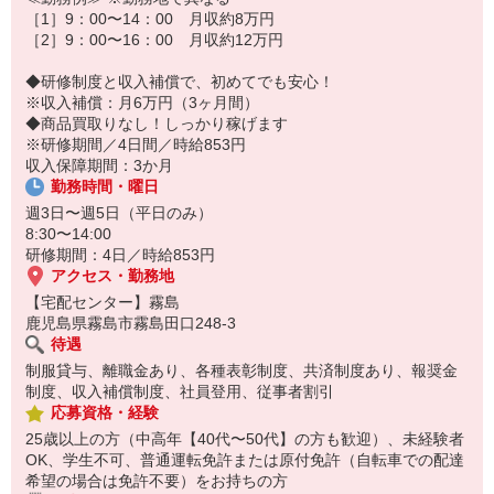
☆ココがPoint☆
［1］9：00〜14：00 月収約8万円
・家事・夕食の支度なども余裕をもってできます！
［2］9：00〜16：00 月収約12万円
◆研修制度と収入補償で、初めてでも安心！
※収入補償：月6万円（3ヶ月間）
◆商品買取りなし！しっかり稼げます
※研修期間／4日間／時給853円
収入保障期間：3か月
勤務時間・曜日
週3日〜週5日（平日のみ）
8:30〜14:00
研修期間：4日／時給853円
アクセス・勤務地
【宅配センター】霧島
鹿児島県霧島市霧島田口248-3
待遇
制服貸与、離職金あり、各種表彰制度、共済制度あり、報奨金
制度、収入補償制度、社員登用、従事者割引
応募資格・経験
25歳以上の方（中高年【40代〜50代】の方も歓迎）、未経験者
OK、学生不可、普通運転免許または原付免許（自転車での配達
希望の場合は免許不要）をお持ちの方