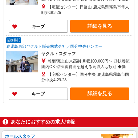
方を選べるお仕事です ≪勤務例≫ ※勤務地で異な
【宅配センター】日当山 鹿児島県霧島市隼人
る ［1］9：00〜14：00 月収約8万円 ［2］9：
町姫城3-26
00〜16：00 月収約12万円 ◆研修制度と収入補償
で、初めてでも安心！ ※収入補償：月6万円（3ヶ
詳細を見る
キープ
月間） ◆商品買取りなし！しっかり稼げます ※研
修期間／4日間／時給853円 収入保障期間：3か月
業務委託
鹿児島東部ヤクルト販売株式会社／国分中央センター
ヤクルトスタッフ
報酬/完全出来高制 月収100,000円〜 ◎扶養範
囲内OK ◎扶養範囲を超える高収入も歓迎 ◆働き
方を選べるお仕事です ≪勤務例≫ ※勤務地で異な
【宅配センター】国分中央 鹿児島県霧島市国
る ［1］9：00〜14：00 月収約8万円 ［2］9：
分中央4-29-28
00〜16：00 月収約12万円 ◆研修制度と収入補償
で、初めてでも安心！ ※収入補償：月6万円（3ヶ
詳細を見る
キープ
月間） ◆商品買取りなし！しっかり稼げます ※研
修期間／4日間／時給853円 収入保障期間：3か月
あなたにおすすめの求人情報
ホールスタッフ