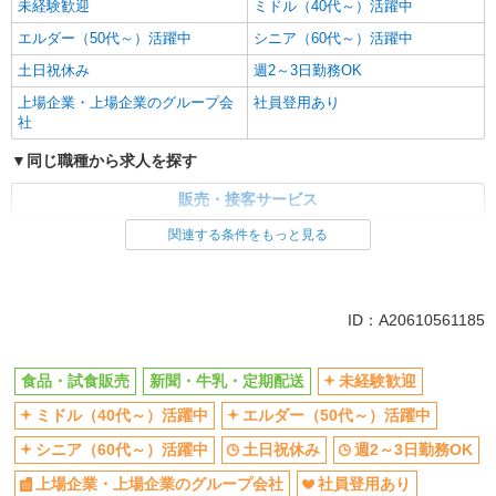
未経験歓迎
ミドル（40代～）活躍中
エルダー（50代～）活躍中
シニア（60代～）活躍中
土日祝休み
週2～3日勤務OK
上場企業・上場企業のグループ会
社員登用あり
社
同じ職種から求人を探す
販売・接客サービス
食品・試食販売
関連する条件をもっと見る
ドライバー・配達
同じ特徴から求人を探す
ID：A20610561185
未経験歓迎
ミドル（40代～）活躍中
土日祝休み
週2～3日勤務OK
食品・試食販売
新聞・牛乳・定期配送
未経験歓迎
上場企業・上場企業のグループ会
社員登用あり
ミドル（40代～）活躍中
エルダー（50代～）活躍中
社
シニア（60代～）活躍中
土日祝休み
週2～3日勤務OK
上場企業・上場企業のグループ会社
社員登用あり