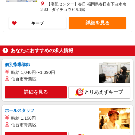
内OK◎扶養の範囲を超えた高収入（10万円以上）
【宅配センター】春日 福岡県春日市下白水南
OK 働ける時間や環境に合わせて最大限に考慮し
3-83 ダイチョウビル1階
ます。 職場体験実施！少しでも不安のある方、お
気軽にお問い合わせください！ ＊収入補償（10ヶ
詳細を見る
キープ
月）／月10万円※研修・社員同行フォローも約2ヶ
月間と充実！ ◆商品買取りなし！しっかり稼げま
す◎ ※研修期間／5日間／4000円／日 収入保障期
間：10か月
あなたにおすすめの求人情報
個別指導講師
時給 1,040円〜1,390円
仙台市青葉区
詳細を見る
とりあえずキープ
ホールスタッフ
時給 1,150円
仙台市青葉区