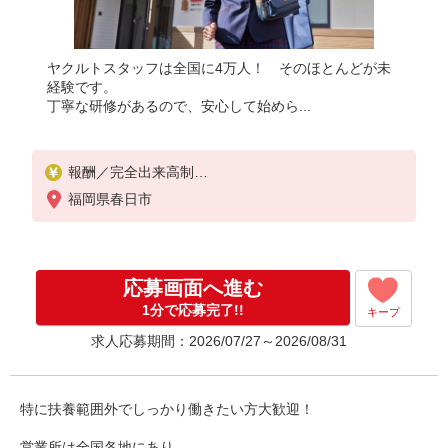
ヤクルトスタッフは全国に4万人！ そのほとんどが未
経験です。
丁寧な研修があるので、安心して始めら...
報酬／完全出来高制
◎扶養の範囲内OK◎扶養の範囲を超えた高収入（10
福岡県春日市
万円以上）OK
働ける時間や環境に合わせて最大限に考慮します。
職場体験実施！少しでも不安のある方、お気軽にお
問い合わせください！
応募画面へ進む
＊収入補償（10ヶ月）／月10万円※研修・社員同行
フォローも約2ヶ月間と充実！
1分で応募完了!!
キープ
◆商品買取りなし！しっかり稼げます◎
求人応募期間：2026/07/27～2026/08/31
※研修期間／5日間／4000円／日
収入保障期間：10か月
特に扶養範囲外でしっかり働きたい方大歓迎！
営業所は全国各地にあり、