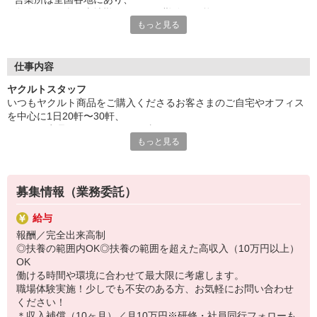
自分の住む街や土地勘のある町で勤務が可能です。
もっと見る
保育所は営業所のそばにあるのでお迎えもラクラク♪
家計にやさしい保育料で利用でき、
収入の面でもきっとご満足いただけるはずです。
※設置されている保育所は無償化対象施設です。
仕事内容
また勤務時間も短いので、
ヤクルトスタッフ
家事・育児時間にもゆとりが持てますよ♪
いつもヤクルト商品をご購入くださるお客さまのご自宅やオフィス
主婦・ママスタッフが多いので、
を中心に1日20軒〜30軒、
仕事や子育てについてなどイロイロ相談できて心強い！
ヤクルト商品をお届けするお仕事です。
もっと見る
商品を通じてお客さまとふれあう楽しさ、健康的な生活にお役立ち
研修や先輩の同行研修など手厚いサポートがあるので、
できる喜び。
未経験の方も安心してチャレンジしてください。
ヤクルトスタッフのお仕事は、たくさんのヤリガイにあふれていま
す！
募集情報（業務委託）
特に扶養範囲外でしっかり稼ぎたい方には最適なエリアをご用意し
給与
ます。
報酬／完全出来高制
もちろんバランスよく働きたい方もご相談ください。
◎扶養の範囲内OK◎扶養の範囲を超えた高収入（10万円以上）
OK
〜ヤクルトスタッフの1日〜
働ける時間や環境に合わせて最大限に考慮します。
2児の母として仕事と家庭の両立をしているHさん。
職場体験実施！少しでも不安のある方、お気軽にお問い合わせ
実際のワークスタイルを、一例としてご紹介いたします！
ください！
※時間は地域によって異なります。
＊収入補償（10ヶ月）／月10万円※研修・社員同行フォローも