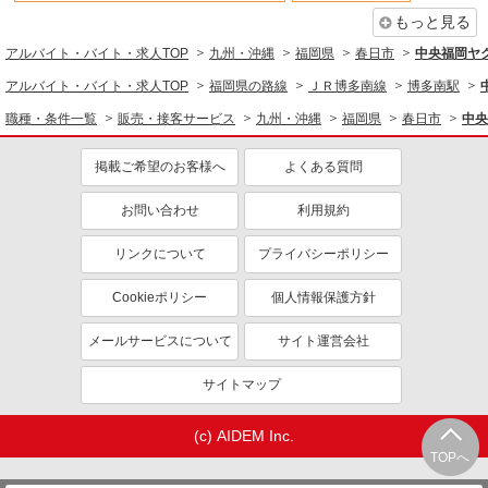
もっと見る
アルバイト・バイト・求人TOP
九州・沖縄
福岡県
春日市
中央福岡ヤ
アルバイト・バイト・求人TOP
福岡県の路線
ＪＲ博多南線
博多南駅
職種・条件一覧
販売・接客サービス
九州・沖縄
福岡県
春日市
中央
掲載ご希望のお客様へ
よくある質問
お問い合わせ
利用規約
リンクについて
プライバシーポリシー
Cookieポリシー
個人情報保護方針
メールサービスについて
サイト運営会社
サイトマップ
(c) AIDEM Inc.
TOPへ