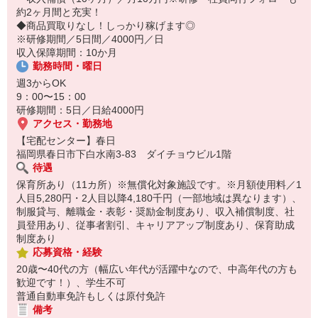
8:10 保育所にお子さまをお預け
約2ヶ月間と充実！
8:20 宅配センターに到着、お届けの準備
◆商品買取りなし！しっかり稼げます◎
8:30 朝礼が終わったら出発
※研修期間／5日間／4000円／日
13:00 お届け修了、翌日準備、集計作業
収入保障期間：10か月
14:30お仕事修了
勤務時間・曜日
保育所にお子さまを迎えに行って帰宅
週3からOK
☆ココがPoint☆
9：00〜15：00
・職場の近くに保育所（保育園、幼稚園、託児所）があるから、送
研修期間：5日／日給4000円
り迎えの時間の心配がいりません！
アクセス・勤務地
・保育料補助制度があります！
【宅配センター】春日
・家事・夕食の支度なども余裕をもってできます！
福岡県春日市下白水南3-83 ダイチョウビル1階
待遇
保育所あり（11カ所）※無償化対象施設です。※月額使用料／1
人目5,280円・2人目以降4,180千円（一部地域は異なります）、
制服貸与、離職金・表彰・奨励金制度あり、収入補償制度、社
員登用あり、従事者割引、キャリアアップ制度あり、保育助成
制度あり
応募資格・経験
20歳〜40代の方（幅広い年代が活躍中なので、中高年代の方も
歓迎です！）、学生不可
普通自動車免許もしくは原付免許
備考