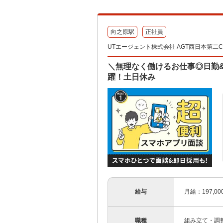
向之原駅
正社員
UTエージェント株式会社 AGT西日本第二CU 
＼無理なく働けるお仕事◎日勤
躍！土日休み
給与
月給：197,0
職種
組み立て・調