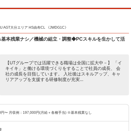
AGT大分エリア HS由布CL 《JWDG1C》
&基本残業ナシ／機械の組立・調整◆PCスキルを生かして活
【UTグループでは活躍できる職場は全国に拡大中－】 「イ
キイキ」と働ける環境づくりをすることで社員の成長、 会
社の成長を目指しています。 入社後はスキルアップ、キャ
リアアップを支援する研修制度が充実...
00円〜 月収例：197,000円(月給＋各種手当) ※基本残業なし
整