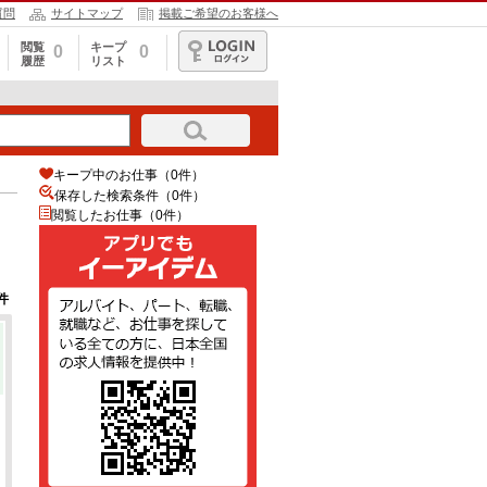
質問
サイトマップ
掲載ご希望のお客様へ
閲覧
キープ
0
0
履歴
リスト
ログイン
キープ中のお仕事（0件）
保存した検索条件（
0
件）
閲覧したお仕事（0件）
件