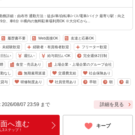
勤務詳細：由布市 通勤方法：徒歩/車/自転車/バス/電車/バイク 最寄り駅：向之
9分、車6分 ※構内の無料駐車場利用OK ※大分ICから...
履歴書不要
Web面接OK
友達と応募OK
未経験歓迎
経験者・有資格者歓迎
フリーター歓迎
日払い
週払い
給与前払いOK
完全週休2日制
煙
食堂・売店あり
上場企業・上場企業のグループ会社
転勤なし
無期雇用派遣
交通費支給
社会保険あり
服貸与
研修制度あり
社員登用あり
早朝
朝
昼
6/08/07 23:59 まで
詳細を見る
画面へ進む
キープ
ん3ステップ！