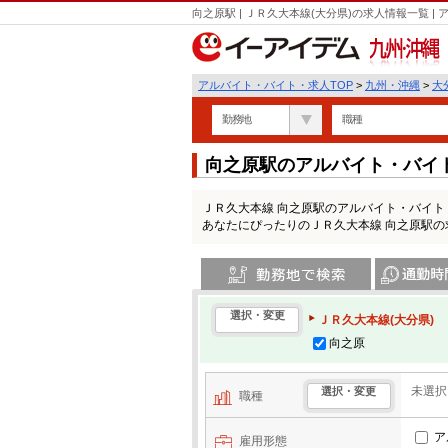
向之原駅 | ＪＲ久大本線(大分県)の求人情報一覧
九州・沖縄
アルバイト・バイト・求人TOP
>
九州・沖縄
>
大
勤務地
職種
向之原駅のアルバイト・バイ
ＪＲ久大本線 向之原駅のアルバイト・バイ
あなたにぴったりのＪＲ久大本線 向之原駅
勤務地で検索
通勤時間・区
選択・変更
ＪＲ久大本線(大分県)
向之原
未選択
選択・変更
職種
ア
雇用形態