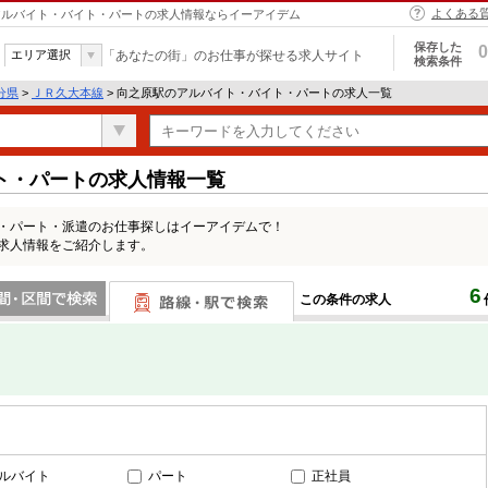
よくある
 | アルバイト・バイト・パートの求人情報ならイーアイデム
保存した
0
エリア選択
「あなたの街」のお仕事が探せる求人サイト
検索条件
分県
>
ＪＲ久大本線
> 向之原駅のアルバイト・バイト・パートの求人一覧
ト・パートの求人情報一覧
ト・パート・派遣のお仕事探しはイーアイデムで！
の求人情報をご紹介します。
6
この条件の求人
間で検索
路線・駅・駅で検索
ルバイト
パート
正社員