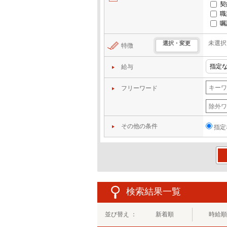
契
職
嘱
未選択
選択・変更
特徴
給与
フリーワード
その他の条件
指定
この
検索結果一覧
並び替え ：
新着順
時給順