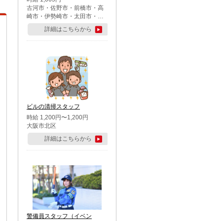
古河市・佐野市・前橋市・高
崎市・伊勢崎市・太田市・館
林市・藤岡市・大泉町・さい
詳細はこちらから
たま市北区・川越市・熊谷
市・行田市・秩父市・所沢
市・飯能市・東松山市・坂戸
市・鶴ケ島市・千葉市中央
区・市川市・松戸市・習志野
市・柏市・流山市・八千代
市・足立区・江戸川区・八王
子市・町田市
ビルの清掃スタッフ
時給 1,200円〜1,200円
大阪市北区
詳細はこちらから
警備員スタッフ（イベン