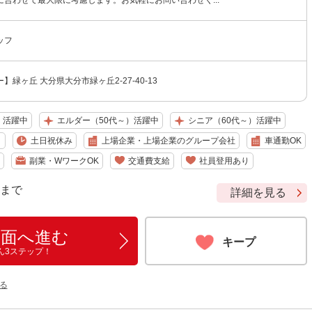
に合わせて最大限に考慮します。お気軽にお問い合わせく...
ッフ
緑ヶ丘 大分県大分市緑ヶ丘2-27-40-13
）活躍中
エルダー（50代～）活躍中
シニア（60代～）活躍中
り
土日祝休み
上場企業・上場企業のグループ会社
車通勤OK
副業・WワークOK
交通費支給
社員登用あり
9 まで
詳細を見る
画面へ進む
キープ
ん3ステップ！
る