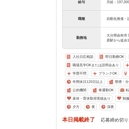
給与
月給：197,0
職種
自動化推進・
大分県由布市 
勤務地
原駅から徒歩1
入社日応相談
即日勤務OK
職場見学OKまたは説明会あり
学歴不問
ブランクOK
年間休日120日以上
禁煙・分
公的機関
車通勤OK
産休・育休取得実績あり
制
夕方
夜
深夜
本日掲載終了
応募締め切り: 202