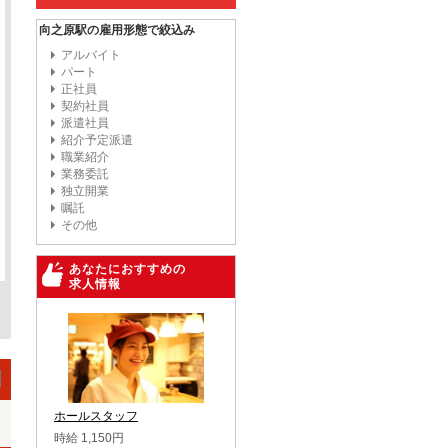
向之原駅の雇用形態で絞込み
アルバイト
パート
正社員
契約社員
派遣社員
紹介予定派遣
職業紹介
業務委託
独立開業
嘱託
その他
あなたにおすすめの
求人情報
ホールスタッフ
時給 1,150円