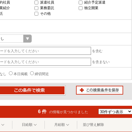
約社員
派遣社員
紹介予定派遣
業紹介
業務委託
独立開業
託
その他
を含む
を含まない
なし
本日掲載
締切間近
この検索条件を保存
条件で検索
6 件
の情報が見つかりました
日給順
月給順
並び替え解除