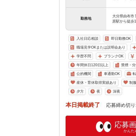
大分県由布市 
勤務地
原駅から徒歩1
入社日応相談
即日勤務OK
職場見学OKまたは説明会あり
学歴不問
ブランクOK
年間休日120日以上
禁煙・分
公的機関
車通勤OK
産休・育休取得実績あり
制
夕方
夜
深夜
本日掲載終了
応募締め切り: 202
応募
かんた