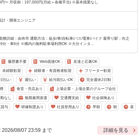
00円〜 月収例：197,000円(月給＋各種手当) ※基本残業なし
設計・開発エンジニア
勤務詳細：由布市 通勤方法：徒歩/車/自転車/バス/電車/バイク 最寄り駅：向之
9分・車6分 ※構内の無料駐車場利用OK ※大分インタ...
履歴書不要
Web面接OK
友達と応募OK
未経験歓迎
経験者・有資格者歓迎
フリーター歓迎
日払い
週払い
給与前払いOK
完全週休2日制
煙
食堂・売店あり
上場企業・上場企業のグループ会社
転勤なし
無期雇用派遣
交通費支給
社会保険あり
服貸与
研修制度あり
社員登用あり
早朝
朝
昼
6/08/07 23:59 まで
詳細を見る