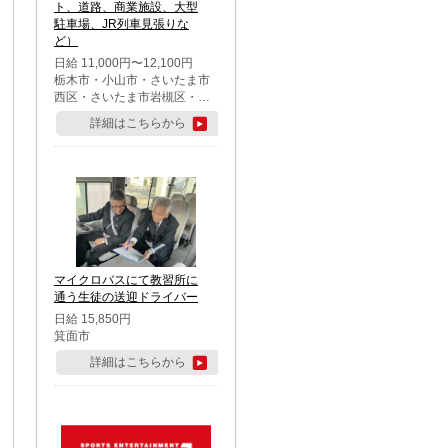
ト、道路、商業施設、大型
駐車場、JR列車見張りな
ど）
日給 11,000円〜12,100円
栃木市・小山市・さいたま市
西区・さいたま市岩槻区・久
喜市・蓮田市
詳細はこちらから
マイクロバスにて教習所に
通う生徒の送迎ドライバー
日給 15,850円
箕面市
詳細はこちらから