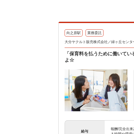
向之原駅
業務委託
大分ヤクルト販売株式会社／緑ヶ丘センタ
「保育料を払うために働いてい
よ☆
報酬/完全出来高
給与