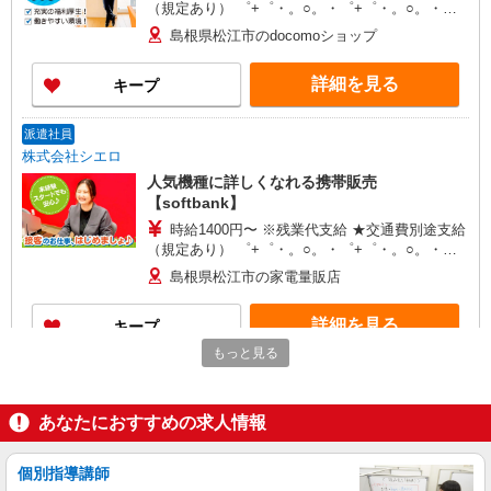
（規定あり） ゜+゜・。○。・゜+゜・。○。・゜
+゜ 入社祝い金10万円支給(規定有) お友達を紹介
島根県松江市のdocomoショップ
頂くと, インセンティブ支給(規定有) ★月2回払
い・週払い可能（規程有）★ ゜・。○。・゜
詳細を見る
キープ
+゜・。○。・゜+゜
派遣社員
株式会社シエロ
人気機種に詳しくなれる携帯販売
【softbank】
時給1400円〜 ※残業代支給 ★交通費別途支給
（規定あり） ゜+゜・。○。・゜+゜・。○。・゜
+゜ 入社祝い金10万円支給(規定有) お友達を紹介
島根県松江市の家電量販店
頂くと, インセンティブ支給(規定有) ★月2回払
い・週払い可能（規程有）★ ゜・。○。・゜
詳細を見る
キープ
+゜・。○。・゜+゜
もっと見る
派遣社員
株式会社シエロ
あなたにおすすめの求人情報
【ドコモ】の店舗スタッフ
時給1400円〜 ※残業代支給 ★交通費別途支給
（規定あり） ゜+゜・。○。・゜+゜・。○。・゜
個別指導講師
+゜ 入社祝い金10万円支給(規定有) お友達を紹介