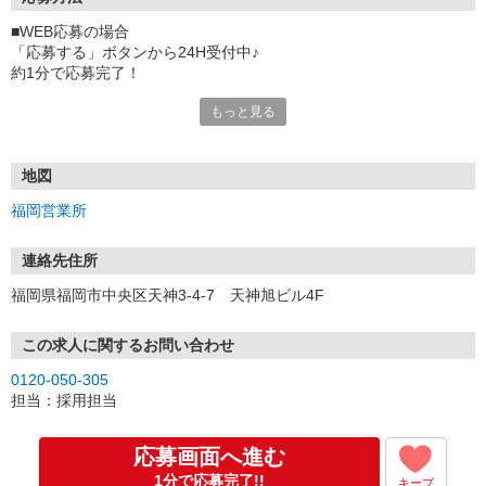
■WEB応募の場合
「応募する」ボタンから24H受付中♪
約1分で応募完了！
もっと見る
■電話応募の場合
電話応募も歓迎！（受付:10:00〜20:00）
土日祝も受付中♪
地図
【選考フロー】
福岡営業所
①応募から3営業日を目安に、メールorお電話でご連絡します。
②面接日時を決定！「0120」から始まる電話番号からご連絡します
★スマホでWEB面接（LINEなど）・出張面接・事務所面接と選べま
連絡先住所
す
福岡県福岡市中央区天神3-4-7 天神旭ビル4F
③面接実施（履歴書不要）
④勤務開始（スタート日は応相談）
※ご希望があれば、職場見学の調整もOKです！
この求人に関するお問い合わせ
0120-050-305
お気軽にご応募ください♪
担当：採用担当
応募画面へ進む
1分で応募完了!!
キープ