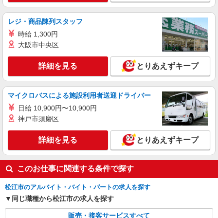
+゜ 入社祝い金10万円支給(規定有) お友達を紹介
島根県松江市のsoftbankショップ
頂くと, インセンティブ支給(規定有) ★月2回払
レジ・商品陳列スタッフ
い・週払い可能（規程有）★ ゜・。○。・゜
詳細を見る
キープ
時給 1,300円
+゜・。○。・゜+゜
大阪市中央区
派遣社員
株式会社シエロ
詳細を見る
とりあえずキープ
スマホ携帯販売【エーユー】
月給259200円〜300000円（経験・能力によ
マイクロバスによる施設利用者送迎ドライバー
る） ※研修期間6か月・時給1500円〜 ※残業代支
給 ★交通費別途支給（規定あり） ゜+゜・。
日給 10,900円〜10,900円
島根県松江市の家電量販店
○。・゜+゜・。○。・゜+゜ 入社祝い金10万円支
神戸市須磨区
給(規定有) お友達を紹介頂くと, インセンティブ支
詳細を見る
キープ
給(規定有) ゜・。○。・゜+゜・。○。・゜+゜
詳細を見る
とりあえずキープ
このお仕事に関連する条件で探す
松江市のアルバイト・バイト・パートの求人を探す
同じ職種から松江市の求人を探す
販売・接客サービスすべて