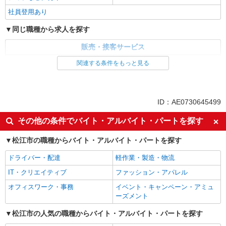
社員登用あり
同じ職種から求人を探す
販売・接客サービス
家電・携帯販売
関連する条件をもっと見る
同じ特徴から求人を探す
未経験歓迎
ミドル（40代～）活躍中
ID：AE0730645499
英語が活かせる
ボーナス・賞与あり
その他の条件でバイト・アルバイト・パートを探す
車通勤OK
交通費支給
松江市の職種からバイト・アルバイト・パートを探す
社会保険あり
社員登用あり
ドライバー・配達
軽作業・製造・物流
IT・クリエイティブ
ファッション・アパレル
オフィスワーク・事務
イベント・キャンペーン・アミュ
ーズメント
松江市の人気の職種からバイト・アルバイト・パートを探す