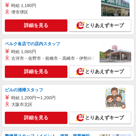
詳細を見る
キープ
試用期間なし ※残業代支給 ★交通費別途支給（規
時給 1,180円
定あり） ゜+゜・。○。・゜+゜・。○。・゜+゜
堺市堺区
入社祝い金10万円支給(規定有) お友達を紹介頂く
紹介予定派遣
と, インセンティブ支給(規定有) ゜・。○。・゜
株式会社シエロ
+゜・。○。・゜+゜
詳細を見る
とりあえずキープ
【楽天モバイル】の店舗スタッフ
時給1650円〜1850円（経験・能力による） ※
残業代支給 ★交通費別途支給（規定あり） ゜
ベルク各店での店内スタッフ
+゜・。○。・゜+゜・。○。・゜+゜ 入社祝い金10
島根県松江市の楽天モバイルショップ
時給 1,065円
万円支給(規定有) お友達を紹介頂くと, インセンテ
ィブ支給(規定有) ★月2回払い・週払い可能（規程
古河市・佐野市・前橋市・高崎市・伊勢崎市・太田市・館林市・
詳細を見る
キープ
有）★ ゜・。○。・゜+゜・。○。・゜+゜
詳細を見る
とりあえずキープ
紹介予定派遣
株式会社シエロ
【ソフトバンク】の店舗スタッフ
ビルの清掃スタッフ
月給210000円〜310000円（経験・能力によ
時給 1,200円〜1,200円
る） ※固定残業代:14500円〜14500円（10時間相
大阪市北区
当） ＊時間外手当は時間外労働の有無にかかわら
島根県松江市のsoftbankショップ
ず、固定残業代として支給し、相当時間を超える
詳細を見る
とりあえずキープ
時間外労働分は法定どおり追加で支給します。 ※
詳細を見る
キープ
試用期間なし ※残業代支給 ★交通費別途支給（規
定あり） ゜+゜・。○。・゜+゜・。○。・゜+゜
入社祝い金10万円支給(規定有) お友達を紹介頂く