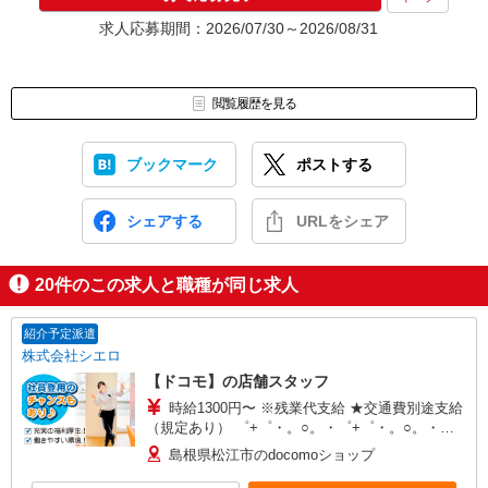
求人応募期間：2026/07/30～2026/08/31
閲覧履歴を見る
ブックマーク
ポストする
シェアする
URLをシェア
20
件のこの求人と職種が同じ求人
紹介予定派遣
株式会社シエロ
【ドコモ】の店舗スタッフ
時給1300円〜 ※残業代支給 ★交通費別途支給
（規定あり） ゜+゜・。○。・゜+゜・。○。・゜
+゜ 入社祝い金10万円支給(規定有) お友達を紹介
島根県松江市のdocomoショップ
頂くと, インセンティブ支給(規定有) ★月2回払
い・週払い可能（規程有）★ ゜・。○。・゜