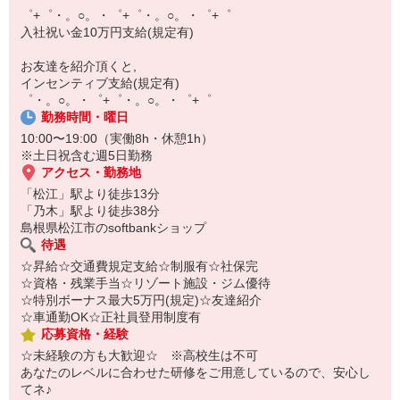
自宅に居ながらスマホでカンタン面接OK！
゜+゜・。○。・゜+゜・。○。・゜+゜
オンライン面談なのでスピード対応。
入社祝い金10万円支給(規定有)
即日登録もOK♪
お友達を紹介頂くと,
気になった方はお気軽にご相談ください！
インセンティブ支給(規定有)
゜・。○。・゜+゜・。○。・゜+゜
勤務時間・曜日
10:00〜19:00（実働8h・休憩1h）
※土日祝含む週5日勤務
アクセス・勤務地
「松江」駅より徒歩13分
「乃木」駅より徒歩38分
島根県松江市のsoftbankショップ
待遇
☆昇給☆交通費規定支給☆制服有☆社保完
☆資格・残業手当☆リゾート施設・ジム優待
☆特別ボーナス最大5万円(規定)☆友達紹介
☆車通勤OK☆正社員登用制度有
応募資格・経験
☆未経験の方も大歓迎☆ ※高校生は不可
あなたのレベルに合わせた研修をご用意しているので、安心し
てネ♪