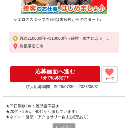
シエロのスタッフの9割は未経験からのスタート♪
月給210000円〜310000円（経験・能力による）
※固定残業代:14500円〜14500円（10時間相当）
島根県松江市
＊時間外手当は時間外労働の有無にかかわらず、固
定残業代として支給し、相当時間を超える時間外労
働分は法定どおり追加で支給します。
※試用期間なし
応募画面へ進む
※残業代支給
★交通費別途支給（規定あり）
1分で応募完了!!
キープ
求人応募期間：2026/07/30～2026/08/31
゜+゜・。○。・゜+゜・。○。・゜+゜
入社祝い金10万円支給(規定有)
お友達を紹介頂くと,
★即日勤務OK！履歴書不要★
インセンティブ支給(規定有)
★20代・30代・40代が活躍しています♪
゜・。○。・゜+゜・。○。・゜+゜
★ネイル・髪型・アクセサリー自由(規定あり)
もっと見る
各キャリアの新機種が特別価格で購入OK！！