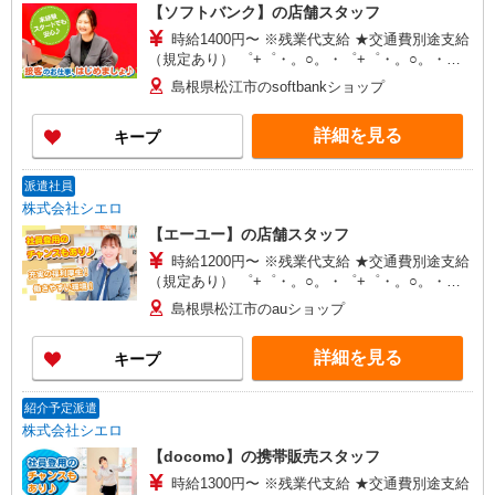
【ソフトバンク】の店舗スタッフ
時給1400円〜 ※残業代支給 ★交通費別途支給
（規定あり） ゜+゜・。○。・゜+゜・。○。・゜
+゜ 入社祝い金10万円支給(規定有) お友達を紹介
島根県松江市のsoftbankショップ
頂くと, インセンティブ支給(規定有) ★月2回払
い・週払い可能（規程有）★ ゜・。○。・゜
詳細を見る
キープ
+゜・。○。・゜+゜
派遣社員
株式会社シエロ
【エーユー】の店舗スタッフ
時給1200円〜 ※残業代支給 ★交通費別途支給
（規定あり） ゜+゜・。○。・゜+゜・。○。・゜
+゜ 入社祝い金10万円支給(規定有) お友達を紹介
島根県松江市のauショップ
頂くと, インセンティブ支給(規定有) ★月2回払
い・週払い可能（規程有）★ ゜・。○。・゜
詳細を見る
キープ
+゜・。○。・゜+゜
紹介予定派遣
株式会社シエロ
【docomo】の携帯販売スタッフ
時給1300円〜 ※残業代支給 ★交通費別途支給