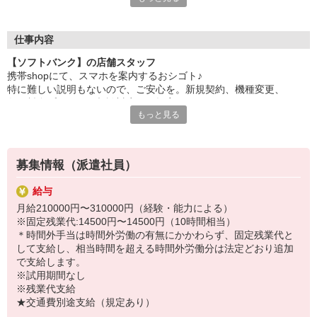
自分だけじゃなくって、
家族や友人にも適用されます！
仕事内容
さらに！各種リゾート施設やスポーツジムなどが
【ソフトバンク】の店舗スタッフ
特別割引価格でご利用可能☆
携帯shopにて、スマホを案内するおシゴト♪
お得に過ごしたいあなたの味方です♪
特に難しい説明もないので、ご安心を。新規契約、機種変更、
各種料金プランのご相談対応・ご提案などをお願いします。
【選べるお仕事いろいろ】
もっと見る
￣￣￣￣￣￣￣￣￣￣￣
初めての方でも安心♪
▼オフィスワーク
あなた専属のコーディネーターが親切・丁寧にフォローするので、
事務、経理、データ入力、コールセンター、受付
満足度◎
▼工場・製造・軽作業系
募集情報（派遣社員）
機械/食品製造・梱包・仕分け・加工・組立・検査
■携帯やインターネット販売業務
▼美容系
給与
docomo(ドコモ)/au(エーユー)・KDDI/softbank(ソフトバンク)など
眉毛サロンのアイブロウ・ネイリスト・エステ
月給210000円〜310000円（経験・能力による）
の大手キャリアから
▼営業・販売
※固定残業代:14500円〜14500円（10時間相当）
ワイモバイル(Y!mobille)、楽天モバイル、UQなど格安スマホまで幅
法人営業・アパレル販売・個別指導塾・人材紹介
＊時間外手当は時間外労働の有無にかかわらず、固定残業代と
広く紹介可能♪
▼人気案件も多数♪
して支給し、相当時間を超える時間外労働分は法定どおり追加
人気のApple（アップル）店舗もございます！
短期・期間限定・オープニング・官公庁案件
で支給します。
上場/優良/大手企業など
※試用期間なし
※残業代支給
【スマホ面接実施中】
★交通費別途支給（規定あり）
￣￣￣￣￣￣￣￣￣