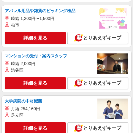
【ソフトバンク】の店舗スタッフ
時給1400円〜 ※残業代支給 ★交通費別途支給
アパレル用品や雑貨のピッキング検品
（規定あり） ゜+゜・。○。・゜+゜・。○。・゜
時給 1,200円〜1,500円
+゜ 入社祝い金10万円支給(規定有) お友達を紹介
島根県松江市のsoftbankショップ
頂くと, インセンティブ支給(規定有) ★月2回払
柏市
い・週払い可能（規程有）★ ゜・。○。・゜
詳細を見る
キープ
+゜・。○。・゜+゜
詳細を見る
とりあえずキープ
紹介予定派遣
株式会社シエロ
マンションの受付・案内スタッフ
【ドコモ】の店舗スタッフ
時給 2,000円
時給1400円〜 ※残業代支給 ★交通費別途支給
渋谷区
（規定あり） ゜+゜・。○。・゜+゜・。○。・゜
+゜ 入社祝い金10万円支給(規定有) お友達を紹介
島根県松江市のdocomoショップ
詳細を見る
とりあえずキープ
頂くと, インセンティブ支給(規定有) ★月2回払
い・週払い可能（規程有）★ ゜・。○。・゜
詳細を見る
キープ
+゜・。○。・゜+゜
大学病院の中材滅菌
派遣社員
月給 254,160円
株式会社シエロ
足立区
【softbank】の携帯販売スタッフ
時給1400円〜 ※残業代支給 ★交通費別途支給
詳細を見る
とりあえずキープ
（規定あり） ゜+゜・。○。・゜+゜・。○。・゜