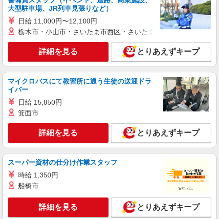
警備員スタッフ（イベント、道路、商業施設、
派遣社員
と, インセンティブ支給(規定有) ゜・。○。・゜
大型駐車場、JR列車見張りなど）
株式会社シエロ
+゜・。○。・゜+゜
日給 11,000円〜12,100円
【au】の携帯販売スタッフ
栃木市・小山市・さいたま市西区・さいたま市岩槻区・久喜市・
時給1200円〜 ※残業代支給 ★交通費別途支給
（規定あり） ゜+゜・。○。・゜+゜・。○。・゜
詳細を見る
とりあえずキープ
+゜ 入社祝い金10万円支給(規定有) お友達を紹介
島根県松江市のsoftbankショップ
頂くと, インセンティブ支給(規定有) ★月2回払
い・週払い可能（規程有）★ ゜・。○。・゜
詳細を見る
キープ
+゜・。○。・゜+゜
マイクロバスにて教習所に通う生徒の送迎ドラ
イバー
派遣社員
日給 15,850円
株式会社シエロ
箕面市
【docomo】の携帯販売スタッフ
詳細を見る
とりあえずキープ
時給1400円〜 ※残業代支給 ★交通費別途支給
（規定あり） ゜+゜・。○。・゜+゜・。○。・゜
+゜ 入社祝い金10万円支給(規定有) お友達を紹介
島根県松江市のdocomoショップ
頂くと, インセンティブ支給(規定有) ★月2回払
スーパー資材の仕分け作業スタッフ
い・週払い可能（規程有）★ ゜・。○。・゜
時給 1,350円
詳細を見る
キープ
+゜・。○。・゜+゜
船橋市
紹介予定派遣
詳細を見る
とりあえずキープ
株式会社シエロ