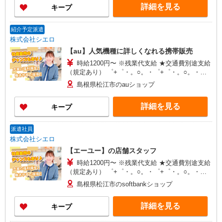
詳細を見る
キープ
+゜・。○。・゜+゜
紹介予定派遣
株式会社シエロ
【au】人気機種に詳しくなれる携帯販売
時給1200円〜 ※残業代支給 ★交通費別途支給
（規定あり） ゜+゜・。○。・゜+゜・。○。・゜
+゜ 入社祝い金10万円支給(規定有) お友達を紹介
島根県松江市のauショップ
頂くと, インセンティブ支給(規定有) ★月2回払
い・週払い可能（規程有）★ ゜・。○。・゜
詳細を見る
キープ
+゜・。○。・゜+゜
派遣社員
株式会社シエロ
【エーユー】の店舗スタッフ
時給1200円〜 ※残業代支給 ★交通費別途支給
（規定あり） ゜+゜・。○。・゜+゜・。○。・゜
+゜ 入社祝い金10万円支給(規定有) お友達を紹介
島根県松江市のsoftbankショップ
頂くと, インセンティブ支給(規定有) ★月2回払
い・週払い可能（規程有）★ ゜・。○。・゜
詳細を見る
キープ
+゜・。○。・゜+゜