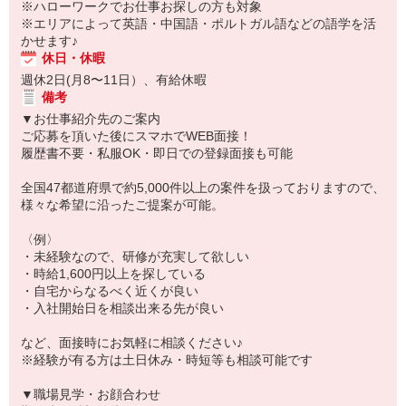
※ハローワークでお仕事お探しの方も対象
※エリアによって英語・中国語・ポルトガル語などの語学を活
かせます♪
休日・休暇
週休2日(月8〜11日）、有給休暇
備考
▼お仕事紹介先のご案内
ご応募を頂いた後にスマホでWEB面接！
履歴書不要・私服OK・即日での登録面接も可能
全国47都道府県で約5,000件以上の案件を扱っておりますので、
様々な希望に沿ったご提案が可能。
〈例〉
・未経験なので、研修が充実して欲しい
・時給1,600円以上を探している
・自宅からなるべく近くが良い
・入社開始日を相談出来る先が良い
など、面接時にお気軽に相談ください♪
※経験が有る方は土日休み・時短等も相談可能です
▼職場見学・お顔合わせ