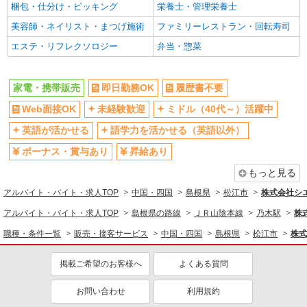
梱包・仕分け・ピッキング
栄養士・管理栄養士
美容師・ネイリスト・まつげ施術
ファミリーレストラン・回転寿司
エステ・リフレクソロジー
弁当・惣菜
家電・携帯販売
即日勤務OK
履歴書不要
Web面接OK
未経験歓迎
ミドル（40代～）活躍中
英語が活かせる
語学力を活かせる（英語以外）
ボーナス・賞与あり
昇給あり
もっと見る
アルバイト・バイト・求人TOP
中国・四国
島根県
松江市
株式会社シ
アルバイト・バイト・求人TOP
島根県の路線
ＪＲ山陰本線
乃木駅
株
職種・条件一覧
販売・接客サービス
中国・四国
島根県
松江市
株式
掲載ご希望のお客様へ
よくある質問
お問い合わせ
利用規約