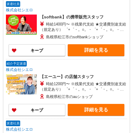
派遣社員
株式会社シエロ
【softbank】の携帯販売スタッフ
時給1400円〜 ※残業代支給 ★交通費別途支給
（規定あり） ゜+゜・。○。・゜+゜・。○。・゜
+゜ 入社祝い金10万円支給(規定有) お友達を紹介
島根県松江市のsoftbankショップ
頂くと, インセンティブ支給(規定有) ★月2回払
い・週払い可能（規程有）★ ゜・。○。・゜
詳細を見る
キープ
+゜・。○。・゜+゜
紹介予定派遣
株式会社シエロ
【エーユー】の店舗スタッフ
時給1200円〜 ※残業代支給 ★交通費別途支給
（規定あり） ゜+゜・。○。・゜+゜・。○。・゜
+゜ 入社祝い金10万円支給(規定有) お友達を紹介
島根県松江市のauショップ
頂くと, インセンティブ支給(規定有) ★月2回払
い・週払い可能（規程有）★ ゜・。○。・゜
詳細を見る
キープ
+゜・。○。・゜+゜
派遣社員
株式会社シエロ