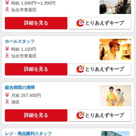
島根県松江市のdocomoショップ
時給 1,040円〜1,390円
頂くと, インセンティブ支給(規定有) ★月2回払
仙台市青葉区
い・週払い可能（規程有）★ ゜・。○。・゜
詳細を見る
キープ
+゜・。○。・゜+゜
詳細を見る
とりあえずキープ
紹介予定派遣
株式会社シエロ
ホールスタッフ
携帯販売スタッフ【softbank】
時給 1,150円
時給1400円〜1450円（経験・能力による） ※
残業代支給 ★交通費別途支給（規定あり） ゜
仙台市青葉区
+゜・。○。・゜+゜・。○。・゜+゜ 入社祝い金10
島根県松江市の家電量販店
万円支給(規定有) お友達を紹介頂くと, インセンテ
詳細を見る
とりあえずキープ
ィブ支給(規定有) ★月2回払い・週払い可能（規程
詳細を見る
キープ
有）★ ゜・。○。・゜+゜・。○。・゜+゜
総合病院の清掃
紹介予定派遣
月給 257,400円
株式会社シエロ
港区
【softbank】の携帯販売スタッフ
月給210000円〜310000円（経験・能力によ
詳細を見る
とりあえずキープ
る） ※固定残業代:14500円〜14500円（10時間相
当） ＊時間外手当は時間外労働の有無にかかわら
島根県松江市のsoftbankショップ
ず、固定残業代として支給し、相当時間を超える
時間外労働分は法定どおり追加で支給します。 ※
レジ・商品陳列スタッフ