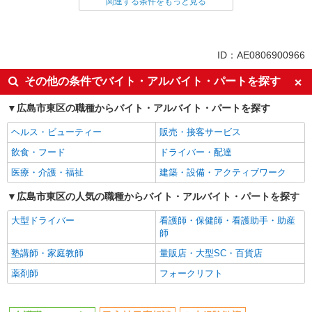
介護職・ヘルパー
関連する条件をもっと見る
同じ特徴から求人を探す
未経験歓迎
ミドル（40代～）活躍中
ID：AE0806900966
ボーナス・賞与あり
車通勤OK
その他の条件でバイト・アルバイト・パートを探す
交通費支給
社会保険あり
広島市東区の職種からバイト・アルバイト・パートを探す
産休・育休取得実績あり
ヘルス・ビューティー
販売・接客サービス
飲食・フード
ドライバー・配達
医療・介護・福祉
建築・設備・アクティブワーク
広島市東区の人気の職種からバイト・アルバイト・パートを探す
大型ドライバー
看護師・保健師・看護助手・助産
師
塾講師・家庭教師
量販店・大型SC・百貨店
薬剤師
フォークリフト