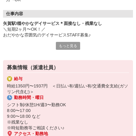
仕事内容
矢賀駅/穏やかなデイサービス＊面接なし・残業なし
＼短期2ヶ月〜OK！／
おだやかな雰囲気のデイサービスSTAFF募集♪
もっと見る
▽お仕事内容
・リハビリ補助
・レクリエーションの企画、実施
・利用者さんに合わせた介助（食事、入浴など）
募集情報（派遣社員）
・車で送迎業務（希望者）
など
給与
時給1350円〜1937円 ＜日払い有/週払い有/交通費全支給(ガソ
無資格、未経験の方も安心！手厚い研修あり♪
リン代含む)＞
残業がないのでプライベートも大切にできます★
勤務時間・曜日
シフト制/休憩1H/週3〜勤務OK
8:00〜17:00
9:00〜18:00 など
※残業なし
※時短勤務等ご相談ください♪
アクセス・勤務地