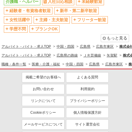
介護職・ヘルパー
入社日応相談
未経験歓迎
経験者・有資格者歓迎
新卒・第二新卒歓迎
女性活躍中
主婦・主夫歓迎
フリーター歓迎
学歴不問
ブランクOK
もっと見る
アルバイト・バイト・求人TOP
中国・四国
広島県
広島市東区
株式会社k
アルバイト・バイト・求人TOP
広島県の路線
ＪＲ芸備線
矢賀駅
株式会
職種・条件一覧
医療・介護・福祉
中国・四国
広島県
広島市東区
株
掲載ご希望のお客様へ
よくある質問
お問い合わせ
利用規約
リンクについて
プライバシーポリシー
Cookieポリシー
個人情報保護方針
メールサービスについて
サイト運営会社