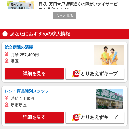
日収1万円★戸坂駅近くの障がいデイサービ
ス★見守りメイン
もっと見る
時給1350円〜1937円 ＜日払い有/週払い有/交
通費全支給(ガソリン代含む)＞
広島市東区戸坂など
あなたにおすすめの求人情報
詳細を見る
キープ
総合病院の清掃
NEW
月給 257,400円
派遣社員
株式会社kotrio /●HR-H-2153398
港区
【日払いで金欠解消】最短3日で勤務スター
トもOK♪障がいデイ
詳細を見る
とりあえずキープ
時給1350円〜1937円 ＜日払い有/週払い有/交
通費全支給(ガソリン代含む)＞
レジ・商品陳列スタッフ
広島市東区戸坂など
時給 1,180円
堺市堺区
詳細を見る
キープ
NEW
詳細を見る
とりあえずキープ
派遣社員
株式会社kotrio /●HR-H-1878349