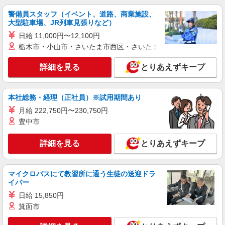
◎夜はおうち時間
警備員スタッフ（イベント、道路、商業施設、
時給1350円〜1937円 ＜日払い有/週払い有/交
大型駐車場、JR列車見張りなど）
通費全支給(ガソリン代含む)＞
日給 11,000円〜12,100円
広島市東区戸坂など
栃木市・小山市・さいたま市西区・さいたま市岩槻区・久喜市・
詳細を見る
キープ
詳細を見る
とりあえずキープ
NEW
派遣社員
本社総務・経理（正社員）※試用期間あり
株式会社kotrio /●HR-H-2155875
≪戸坂駅≫障がい者デイサービスの生活支援
月給 222,750円〜230,750円
員▼未経験歓迎！
豊中市
時給1350円〜1937円 ＜日払い有/週払い有/交
通費全支給(ガソリン代含む)＞
詳細を見る
とりあえずキープ
広島市東区戸坂など
マイクロバスにて教習所に通う生徒の送迎ドラ
詳細を見る
キープ
イバー
NEW
日給 15,850円
派遣社員
箕面市
株式会社kotrio /●HR-H-1992184
矢賀駅⇒需要のある福祉業界で介護デビュー