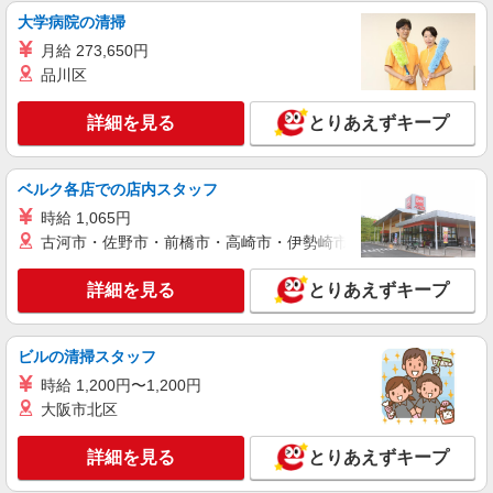
＜デイサービス/戸坂駅＞面接なし！最短3日
大学病院の清掃
で仕事スタート可◎
月給 273,650円
時給1450円〜1937円 ＜日払い有/週払い有/交
品川区
通費全支給(ガソリン代含む)＞
広島市東区戸坂など
詳細を見る
とりあえずキープ
詳細を見る
キープ
ベルク各店での店内スタッフ
NEW
派遣社員
時給 1,065円
株式会社kotrio /●HR-H-1991419
古河市・佐野市・前橋市・高崎市・伊勢崎市・太田市・館林市・
矢賀＊グループホームSTAFF＊生活のサポー
ト業務を担当
詳細を見る
とりあえずキープ
時給1350円〜1937円 ＜日払い有/週払い有/交
通費全支給(ガソリン代含む)＞
広島市東区
ビルの清掃スタッフ
時給 1,200円〜1,200円
詳細を見る
キープ
大阪市北区
NEW
派遣社員
詳細を見る
とりあえずキープ
株式会社kotrio /●HR-H-2078483
戸坂駅のデイサービス★残業なし♪日勤のみ