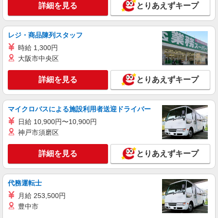
のサポート！
詳細を見る
とりあえずキープ
時給1450円〜1937円 ＜日払い有/週払い有/交
通費全支給(ガソリン代含む)＞
広島市東区戸坂など
レジ・商品陳列スタッフ
時給 1,300円
詳細を見る
キープ
大阪市中央区
NEW
派遣社員
詳細を見る
とりあえずキープ
株式会社kotrio /●HR-H-2155844
社会貢献度◎まちの障がいデイで見守りやお
手伝い♪戸坂駅
マイクロバスによる施設利用者送迎ドライバー
時給1350円〜1937円 ＜日払い有/週払い有/交
日給 10,900円〜10,900円
通費全支給(ガソリン代含む)＞
神戸市須磨区
広島市東区戸坂など
詳細を見る
とりあえずキープ
詳細を見る
キープ
NEW
代務運転士
派遣社員
株式会社kotrio /●HR-H-2156786
月給 253,500円
＼無資格・未経験から始める／看護師さんの
豊中市
サポートや環境整備等