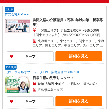
正社員
株式会社ASCare
訪問入浴の介護職員（既卒3年以内第二新卒募
集）
【関東エリア】 月給232,000円〜265,000円
【関東エリア以外】 月給229,000円〜241,000円
※勤務地域により異なります ※地域手当含む ※交
北海道エリア、東北エリア、関東エリア、東海
付金手当含む ※各種手当は待遇項目を参照 ◎キャ
エリア、関西エリア、中国エリア、九州エリア ※
リアステップ年収モデル（参考値） 一般職（平均
全国11支店 ※基本的に希望を考慮した事業所に配
勤続年数5年）390万円 事業所長（平均勤続年数10
属されます。 ※Ｕ・Ｉターン歓迎！会社都合によ
詳細を見る
キープ
年 2〜3年で所長になる人もいます！）500万円
る異動等はございません！
ブロック長（平均勤続年数13年）650万円 エリア
長（平均勤続年数17年）720万円
派遣社員
（株）ウィルオブ・ワークCW 広島支店/ms340101
日常生活の見守りスタッフ
時給1350円 ◆前払い・日払い・週払いOK
広島県広島市東区
詳細を見る
キープ