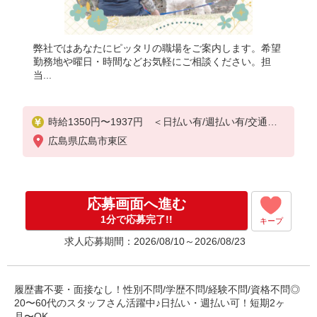
弊社ではあなたにピッタリの職場をご案内します。希望
勤務地や曜日・時間などお気軽にご相談ください。担
当...
時給1350円〜1937円 ＜日払い有/週払い有/交通費
全支給(ガソリン代含む)＞
広島県広島市東区
応募画面へ進む
1分で応募完了!!
キープ
求人応募期間：2026/08/10～2026/08/23
履歴書不要・面接なし！性別不問/学歴不問/経験不問/資格不問◎
20〜60代のスタッフさん活躍中♪日払い・週払い可！短期2ヶ
月〜OK