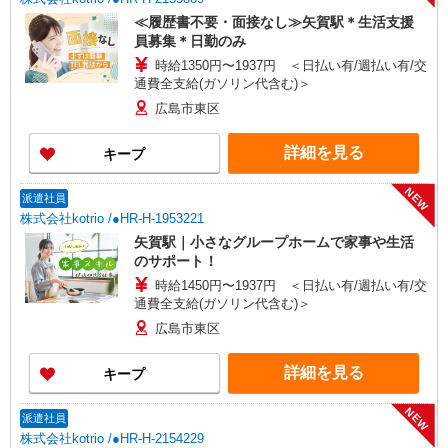
≪履歴書不要・面接なし≫矢賀駅＊生活支援
員募集＊日勤のみ
時給1350円〜1937円 ＜日払い有/週払い有/交
通費全支給(ガソリン代含む)＞
広島市東区
詳細を見る
キープ
NEW
派遣社員
株式会社kotrio /●HR-H-1953221
矢賀駅｜小さなグループホームで家事や生活
のサポート！
時給1450円〜1937円 ＜日払い有/週払い有/交
通費全支給(ガソリン代含む)＞
広島市東区
詳細を見る
キープ
NEW
派遣社員
株式会社kotrio /●HR-H-2154229