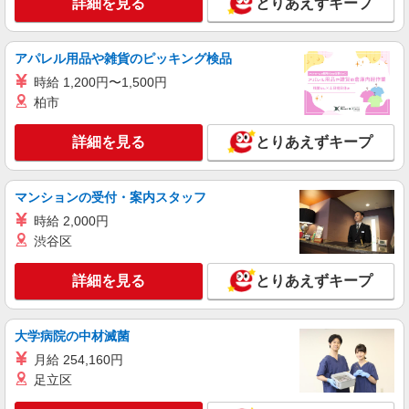
詳細を見る
とりあえずキープ
＊資格支援あり
時給1350円〜1937円 ＜日払い有/週払い有/交
通費全支給(ガソリン代含む)＞
アパレル用品や雑貨のピッキング検品
広島市東区
時給 1,200円〜1,500円
柏市
詳細を見る
キープ
詳細を見る
とりあえずキープ
NEW
派遣社員
株式会社kotrio /●HR-H-1991427
戸坂＊グループホームSTAFF＊生活のサポー
マンションの受付・案内スタッフ
ト業務を担当
時給 2,000円
時給1350円〜1937円 ＜日払い有/週払い有/交
渋谷区
通費全支給(ガソリン代含む)＞
広島市東区戸坂など
詳細を見る
とりあえずキープ
詳細を見る
キープ
大学病院の中材滅菌
NEW
派遣社員
月給 254,160円
株式会社kotrio /●HR-H-1953229
足立区
戸坂駅｜小さなグループホームで家事や生活