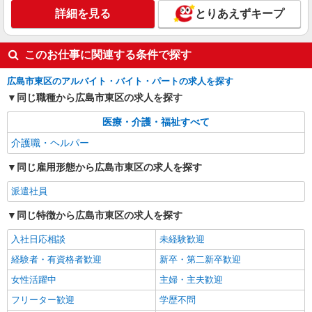
時給1350円〜1937円 ＜日払い有/週払い有/交
詳細を見る
とりあえずキープ
通費全支給(ガソリン代含む)＞
広島市東区戸坂など
このお仕事に関連する条件で探す
詳細を見る
キープ
広島市東区のアルバイト・バイト・パートの求人を探す
同じ職種から広島市東区の求人を探す
NEW
派遣社員
株式会社kotrio /●HR-H-2077481
医療・介護・福祉すべて
向かう先は笑顔の待つ場所！デイサービスの
介護職・ヘルパー
サポート＆送迎STAFF
時給1350円〜1937円 ＜日払い有/週払い有/交
同じ雇用形態から広島市東区の求人を探す
通費全支給(ガソリン代含む)＞
派遣社員
広島市東区
同じ特徴から広島市東区の求人を探す
詳細を見る
キープ
入社日応相談
未経験歓迎
経験者・有資格者歓迎
新卒・第二新卒歓迎
女性活躍中
主婦・主夫歓迎
フリーター歓迎
学歴不問