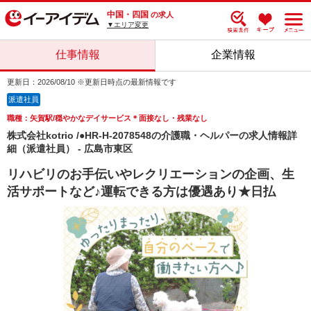
中国・四国
の求人
▼エリア変更
仕事情報
企業情報
更新日：2026/08/10 ※更新日時点の最新情報です
派遣社員
職種：矢賀駅/穏やかなデイサービス＊面接なし・残業なし
株式会社kotrio /●HR-H-2078548の介護職・ヘルパーの求人情報詳
細（派遣社員） - 広島市東区
リハビリのお手伝いやレクリエーションの企画、生
活サポートなど♪運転できる方は優遇あり★日払