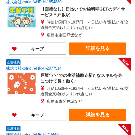
株式会社kotrio /●HR-H-1854880
【面接なし】日払いでお給料即GETのデイサ
ービス＊戸坂駅
時給1450円〜1937円 ＜日払い有/週払い有/交
通費全支給(ガソリン代含む)＞
広島市東区戸坂など
詳細を見る
キープ
NEW
派遣社員
株式会社kotrio /●HR-H-2077514
戸坂*デイでの生活補助☆新たなスキルを身
につけて長く働く♪
時給1350円〜1937円 ＜日払い有/週払い有/交
通費全支給(ガソリン代含む)＞
広島市東区戸坂など
詳細を見る
キープ
NEW
派遣社員
株式会社kotrio /●HR-H-2155889