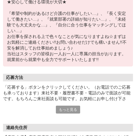
★安心して働ける環境が大切★
『希望や制約があるけど介護の仕事がしたい…』、『長く安定
して働きたい…』、『就業部署の詳細が知りたい…』、『未経
験でも大丈夫かな…』、『自分に合う仕事をマッチングしてほ
しい…』
お仕事を探される上で色々なことが気になりますよね☆まずは
お気軽にご連絡ください!!お問い合わせだけでも構いません!!不
安を解消してお仕事始めましょう♪
当社はスタッフの皆様お一人お一人に専属の担当がおります。
就業前から就業中も全力でサポートいたします!!
応募方法
「応募する」ボタンをクリックしてください。（お電話でのご応募
も承っております）来社不要・履歴書不要・電話のみで面談が可能
です。もちろんご来社面談も可能です。お気軽にお申し付け下さ
い。
もっと見る
連絡先住所