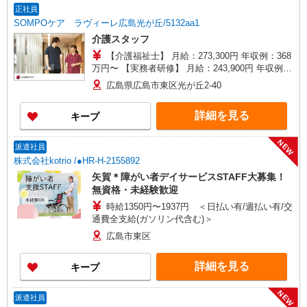
正社員
SOMPOケア ラヴィーレ広島光が丘/5132aa1
介護スタッフ
【介護福祉士】 月給：273,300円 年収例：368
万円〜 【実務者研修】 月給：243,900円 年収例：
329万円〜 【初任者研修・無資格】 月給：
広島県広島市東区光が丘2-40
234,500円 年収例：317万円〜 ※職務手当、働き
がい向上手当、日祝手当（月平均2回分）、夜勤手
詳細を見る
キープ
当（月平均5回分）等、毎月平均的に支払われる手
当を含みます。 ※介護福祉士のみ、特別職務手当
も含む ◎残業時は別途時間外手当支給（超過1
NEW
派遣社員
分〜） ◎賞与 基本給2.08ヶ月分/年支給
株式会社kotrio /●HR-H-2155892
矢賀＊障がい者デイサービスSTAFF大募集！
無資格・未経験歓迎
時給1350円〜1937円 ＜日払い有/週払い有/交
通費全支給(ガソリン代含む)＞
広島市東区
詳細を見る
キープ
NEW
派遣社員