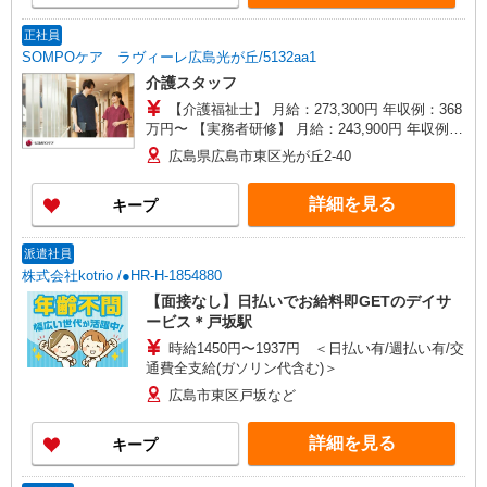
正社員
SOMPOケア ラヴィーレ広島光が丘/5132aa1
介護スタッフ
【介護福祉士】 月給：273,300円 年収例：368
万円〜 【実務者研修】 月給：243,900円 年収例：
329万円〜 【初任者研修・無資格】 月給：
広島県広島市東区光が丘2-40
234,500円 年収例：317万円〜 ※職務手当、働き
がい向上手当、日祝手当（月平均2回分）、夜勤手
詳細を見る
キープ
当（月平均5回分）等、毎月平均的に支払われる手
当を含みます。 ※介護福祉士のみ、特別職務手当
も含む ◎残業時は別途時間外手当支給（超過1
派遣社員
分〜） ◎賞与 基本給2.08ヶ月分/年支給
株式会社kotrio /●HR-H-1854880
【面接なし】日払いでお給料即GETのデイサ
ービス＊戸坂駅
時給1450円〜1937円 ＜日払い有/週払い有/交
通費全支給(ガソリン代含む)＞
広島市東区戸坂など
詳細を見る
キープ