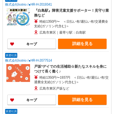
株式会社kotrio /●HR-H-2019341
『白島駅』障害児童支援サポーター！見守り業
務など
時給1350円〜 ＜日払い有/週払い有/交通費全
支給(ガソリン代含む)＞
広島市東区｜最寄り駅：白島駅
詳細を見る
キープ
派遣社員
株式会社kotrio /●HR-H-2077514
戸坂*デイでの生活補助☆新たなスキルを身に
つけて長く働く♪
時給1350円〜1937円 ＜日払い有/週払い有/交
通費全支給(ガソリン代含む)＞
広島市東区戸坂など
詳細を見る
キープ
派遣社員