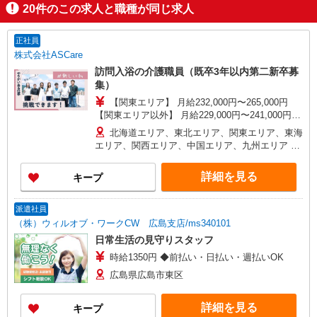
20
件のこの求人と職種が同じ求人
正社員
株式会社ASCare
訪問入浴の介護職員（既卒3年以内第二新卒募
集）
【関東エリア】 月給232,000円〜265,000円
【関東エリア以外】 月給229,000円〜241,000円
※勤務地域により異なります ※地域手当含む ※交
北海道エリア、東北エリア、関東エリア、東海
付金手当含む ※各種手当は待遇項目を参照 ◎キャ
エリア、関西エリア、中国エリア、九州エリア ※
リアステップ年収モデル（参考値） 一般職（平均
全国11支店 ※基本的に希望を考慮した事業所に配
勤続年数5年）390万円 事業所長（平均勤続年数10
属されます。 ※Ｕ・Ｉターン歓迎！会社都合によ
詳細を見る
キープ
年 2〜3年で所長になる人もいます！）500万円
る異動等はございません！
ブロック長（平均勤続年数13年）650万円 エリア
長（平均勤続年数17年）720万円
派遣社員
（株）ウィルオブ・ワークCW 広島支店/ms340101
日常生活の見守りスタッフ
時給1350円 ◆前払い・日払い・週払いOK
広島県広島市東区
詳細を見る
キープ