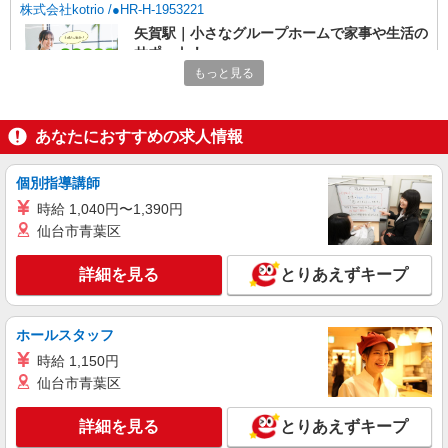
株式会社kotrio /●HR-H-1953221
矢賀駅｜小さなグループホームで家事や生活の
サポート！
もっと見る
時給1450円〜1937円 ＜日払い有/週払い有/交
通費全支給(ガソリン代含む)＞
広島市東区
あなたにおすすめの求人情報
詳細を見る
キープ
個別指導講師
時給 1,040円〜1,390円
派遣社員
株式会社kotrio /●HR-H-1991427
仙台市青葉区
戸坂＊グループホームSTAFF＊生活のサポー
ト業務を担当
詳細を見る
とりあえずキープ
時給1350円〜1937円 ＜日払い有/週払い有/交
通費全支給(ガソリン代含む)＞
ホールスタッフ
広島市東区戸坂など
時給 1,150円
仙台市青葉区
詳細を見る
キープ
詳細を見る
とりあえずキープ
派遣社員