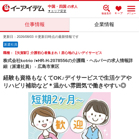
中国・四国
の求人
▼エリア変更
仕事情報
企業情報
更新日：2026/08/03 ※更新日時点の最新情報です
派遣社員
職種：【矢賀駅】介護初心者集まれ！居心地のよいデイサービス
株式会社kotrio /●HR-H-2078556の介護職・ヘルパーの求人情報詳
細（派遣社員） - 広島市東区
経験も資格もなくてOK♪デイサービスで生活ケアや
リハビリ補助など＊温かい雰囲気で働きやすい◎