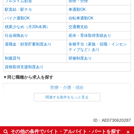
フルタイム歓迎
禁煙・分煙
駅直結・駅チカ
車通勤OK
バイク通勤OK
自転車通勤OK
残業少なめ（月20h未満）
交通費支給
社会保険あり
産休・育休取得実績あり
退職金・財形貯蓄制度あり
各種手当（家族・役職・インセン
ティブなど）あり
制服貸与
研修制度あり
資格取得支援制度あり
同じ職種から求人を探す
医療・介護・福祉
介護職・ヘルパー
関連する条件をもっと見る
同じ特徴から求人を探す
未経験歓迎
ミドル（40代～）活躍中
ID：AE0730620287
ボーナス・賞与あり
車通勤OK
その他の条件でバイト・アルバイト・パートを探す