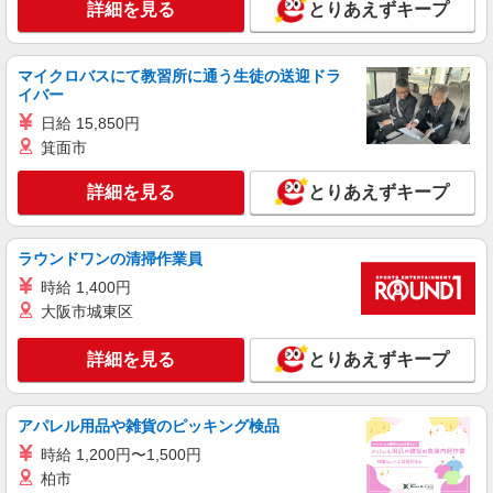
詳細を見る
とりあえずキープ
矢賀駅近くの病院で看護師さんのお手伝い★未
経験歓迎！
時給1450円〜1937円 ＜日払い有/週払い有/交
マイクロバスにて教習所に通う生徒の送迎ドラ
通費全支給(ガソリン代含む)＞
イバー
広島市東区
日給 15,850円
箕面市
詳細を見る
キープ
詳細を見る
とりあえずキープ
派遣社員
株式会社kotrio /●HR-H-1818913
障がい者デイで送迎、見守りなど★矢賀駅★運
ラウンドワンの清掃作業員
転できる方急募
時給 1,400円
時給1350円〜1937円 ＜日払い有/週払い有/交
大阪市城東区
通費全支給(ガソリン代含む)＞
広島市東区
詳細を見る
とりあえずキープ
詳細を見る
キープ
アパレル用品や雑貨のピッキング検品
派遣社員
時給 1,200円〜1,500円
株式会社kotrio /●HR-H-1991419
柏市