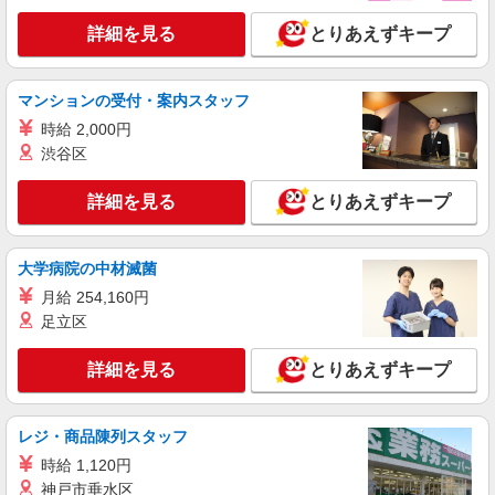
矢賀＊グループホームSTAFF＊生活のサポー
ト業務を担当
詳細を見る
とりあえずキープ
時給1350円〜1937円 ＜日払い有/週払い有/交
通費全支給(ガソリン代含む)＞
広島市東区
マンションの受付・案内スタッフ
時給 2,000円
詳細を見る
キープ
渋谷区
派遣社員
詳細を見る
とりあえずキープ
株式会社kotrio /●HR-H-2078564
＜面接なし＞デイサービスでリハビリ補助・送
迎など＊矢賀
大学病院の中材滅菌
時給1350円〜1937円 ＜日払い有/週払い有/交
月給 254,160円
通費全支給(ガソリン代含む)＞
足立区
広島市東区
詳細を見る
とりあえずキープ
詳細を見る
キープ
レジ・商品陳列スタッフ
派遣社員
株式会社ブレイブ（マイナビグループ）/MD34
時給 1,120円
介護スタッフ ◆デイサービス、サービス付き
神戸市垂水区