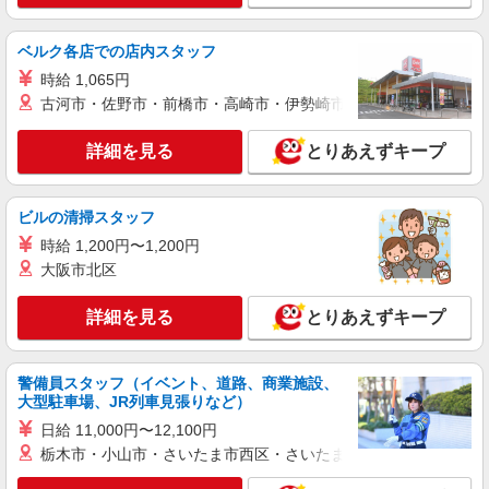
「支払い日に間に合ったぜ！」日払いOK＊障
がい者支援STAFF
ベルク各店での店内スタッフ
時給1450円〜1937円 ＜日払い有/週払い有/交
時給 1,065円
通費全支給(ガソリン代含む)＞
古河市・佐野市・前橋市・高崎市・伊勢崎市・太田市・館林市・
広島市東区戸坂など
詳細を見る
とりあえずキープ
詳細を見る
キープ
派遣社員
ビルの清掃スタッフ
株式会社kotrio /●HR-H-2078542
時給 1,200円〜1,200円
矢賀駅のデイサービス/夕方には必ず帰れる人
大阪市北区
気の職場♪
時給1350円〜1937円 ＜日払い有/週払い有/交
詳細を見る
とりあえずキープ
通費全支給(ガソリン代含む)＞
広島市東区
警備員スタッフ（イベント、道路、商業施設、
詳細を見る
大型駐車場、JR列車見張りなど）
キープ
日給 11,000円〜12,100円
派遣社員
栃木市・小山市・さいたま市西区・さいたま市岩槻区・久喜市・
株式会社kotrio /●HR-H-1855446