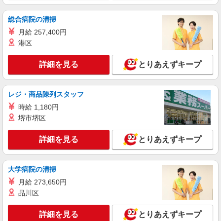
株式会社kotrio /●HR-H-2078502
＼収入アップを全面サポート／小規模デイ
総合病院の清掃
STAFF|資格支援制度あり
月給 257,400円
時給1350円〜1937円 ＜日払い有/週払い有/交
港区
通費全支給(ガソリン代含む)＞
広島市東区戸坂など
詳細を見る
とりあえずキープ
詳細を見る
キープ
レジ・商品陳列スタッフ
派遣社員
時給 1,180円
株式会社kotrio /●HR-H-1817789
堺市堺区
シニア向けマンションで見守り・食事配膳など
＊矢賀駅＊。日払可
詳細を見る
とりあえずキープ
時給1350円〜1937円 ＜日払い有/週払い有/交
通費全支給(ガソリン代含む)＞
広島市東区
大学病院の清掃
月給 273,650円
詳細を見る
キープ
品川区
派遣社員
詳細を見る
とりあえずキープ
株式会社kotrio /●HR-H-1880284