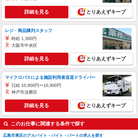
高齢者向け住宅、グループホームなど様々な勤
務先から選べます。
未経験：時給1250〜1450円（資格・経験によ
詳細を見る
とりあえずキープ
る） 経験者：時給1450〜1650円（資格・経験によ
る） ◎月収例 時給1650円×1日8時間×22日（週5
広島県広島市東区 【最寄駅】 ◆アストラムラ
日）＝29万400円 ◆昇給あり ◆支払い方法 ※日払
イン「牛田駅」 ◆JR芸備線「戸坂駅」 ◆JR芸備
レジ・商品陳列スタッフ
い/週払い/月払い対応も可能です。詳しくは面談時
線「矢賀駅」 ★その他、近隣に多数勤務地ありま
時給 1,300円
にご相談ください。 ◆交通費：別途全額支給 ※当
す！
詳細を見る
キープ
社規定あり
大阪市中央区
派遣社員
詳細を見る
とりあえずキープ
株式会社kotrio /●HR-H-1855677
[ 面接なし ]戸坂近くの支援員★社会活動の見
守りなど
マイクロバスによる施設利用者送迎ドライバー
時給1450円〜1937円 ＜日払い有/週払い有/交
日給 10,900円〜10,900円
通費全支給(ガソリン代含む)＞
神戸市須磨区
広島市東区戸坂など
詳細を見る
とりあえずキープ
詳細を見る
キープ
このお仕事に関連する条件で探す
広島市東区のアルバイト・バイト・パートの求人を探す