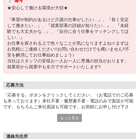
備考
★安心して働ける環境が大切★
『希望や制約があるけど介護の仕事がしたい…』、『長く安定
して働きたい…』、『就業部署の詳細が知りたい…』、『未経
験でも大丈夫かな…』、『自分に合う仕事をマッチングしてほ
しい…』
お仕事を探される上で色々なことが気になりますよね☆まずは
お気軽にご連絡ください!!お問い合わせだけでも構いません!!不
安を解消してお仕事始めましょう♪
当社はスタッフの皆様お一人お一人に専属の担当がおります。
就業前から就業中も全力でサポートいたします!!
応募方法
「応募する」ボタンをクリックしてください。（お電話でのご応募
も承っております）来社不要・履歴書不要・電話のみで面談が可能
です。もちろんご来社面談も可能です。お気軽にお申し付け下さ
い。
もっと見る
連絡先住所