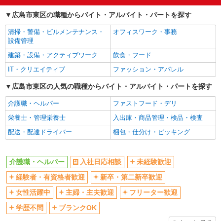
交通費支給
社会保険あり
広島市東区の職種からバイト・アルバイト・パートを探す
産休・育休取得実績あり
清掃・警備・ビルメンテナンス・
オフィスワーク・事務
設備管理
建築・設備・アクティブワーク
飲食・フード
IT・クリエイティブ
ファッション・アパレル
広島市東区の人気の職種からバイト・アルバイト・パートを探す
介護職・ヘルパー
ファストフード・デリ
栄養士・管理栄養士
入出庫・商品管理・検品・検査
配送・配達ドライバー
梱包・仕分け・ピッキング
介護職・ヘルパー
入社日応相談
未経験歓迎
経験者・有資格者歓迎
新卒・第二新卒歓迎
女性活躍中
主婦・主夫歓迎
フリーター歓迎
学歴不問
ブランクOK