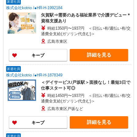
派遣社員
株式会社kotrio /●HR-H-1992184
矢賀駅⇒需要のある福祉業界で介護デビュー＊
資格支援あり
時給1350円〜1937円 ＜日払い有/週払い有/交
通費全支給(ガソリン代含む)＞
広島市東区
詳細を見る
キープ
派遣社員
株式会社kotrio /●HR-H-1878349
＜デイサービス/戸坂駅＞面接なし！最短3日で
仕事スタート可◎
時給1450円〜1937円 ＜日払い有/週払い有/交
通費全支給(ガソリン代含む)＞
広島市東区戸坂など
詳細を見る
キープ
派遣社員