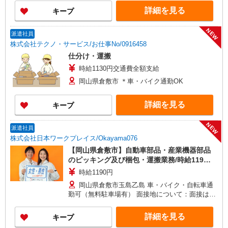
お気軽にご相談・お問い合わせ下さい。 岡山事務
詳細を見る
キープ
所開設に向けて準備中です。
NEW
派遣社員
株式会社テクノ・サービス/お仕事No/0916458
仕分け・運搬
時給1130円交通費全額支給
岡山県倉敷市 ＊車・バイク通勤OK
詳細を見る
キープ
NEW
派遣社員
株式会社日本ワークプレイス/Okayama076
【岡山県倉敷市】自動車部品・産業機器部品
のピッキング及び梱包・運搬業務/時給1190
円/日勤/土日休み/残業なし
時給1190円
岡山県倉敷市玉島乙島 車・バイク・自転車通
勤可（無料駐車場有） 面接地について：面接は本
社・各支店・事務所、または面接会場にて行いま
す。 お気軽にご相談・お問い合わせ下さい。 岡山
詳細を見る
キープ
事務所開設に向けて準備中です。