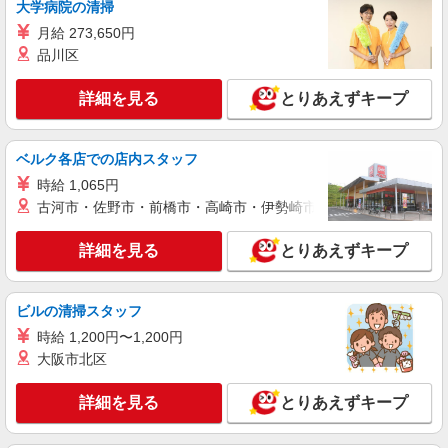
大学病院の清掃
×3h×21日+深夜21h) ＜参考＞ 割増賃金(時給+割
月給 273,650円
増) ・深夜時(22時〜翌5時)：1,500円
岡山県倉敷市中帯江
品川区
詳細を見る
キープ
詳細を見る
とりあえずキープ
正社員
有限会社西和
ベルク各店での店内スタッフ
食品製造工場での軽作業
時給 1,065円
日給11,060円（6.5h＋2h勤務） 月収例：
古河市・佐野市・前橋市・高崎市・伊勢崎市・太田市・館林市・
254,000円 （月20日勤務＋各種手当）
日本食品化工株式会社 水島工場内 （岡山県倉
詳細を見る
とりあえずキープ
敷市児島塩生2767-25）
詳細を見る
キープ
ビルの清掃スタッフ
時給 1,200円〜1,200円
正社員
大阪市北区
有限会社西和
食品製造工場での軽作業
詳細を見る
とりあえずキープ
日給8,200円 月収例：223,000円 （月24日勤務
＋各種手当）