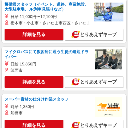
日本食品化工株式会社 水島工場内 （岡山県倉
警備員スタッフ（イベント、道路、商業施設、
敷市児島塩生2767-25）
大型駐車場、JR列車見張りなど）
日給 11,000円〜12,100円
詳細を見る
キープ
栃木市・小山市・さいたま市西区・さいたま市岩槻区・久喜市・
詳細を見る
とりあえずキープ
正社員
有限会社西和
食品工場での製造・梱包・出荷作業など
マイクロバスにて教習所に通う生徒の送迎ドラ
日給11,060円（6.5h＋2h勤務） 月収例：
イバー
254,000円 （月20日勤務＋各種手当） ＜年収例＞
日給 15,850円
・入社2年目／20代：年収300万円（月給＋各種手
日本食品化工株式会社 水島工場内 （岡山県倉
当＋賞与） ・入社13年目／40代班長：年収450万
箕面市
敷市児島塩生2767-25）
円（月給＋各種手当＋賞与） ※経験・勤務実績に
より異なります
詳細を見る
とりあえずキープ
詳細を見る
キープ
アルバイト
スーパー資材の仕分け作業スタッフ
おかやまコープ 倉敷東部センター
時給 1,350円
倉庫仕分けアルバイト
船橋市
★時給がアップしました★ 時給1,112円 祝
日：時給1,162円 【月収例】 時給1112円×1日2時
詳細を見る
とりあえずキープ
間×週5日の場合 月収4万4480円＋交通費