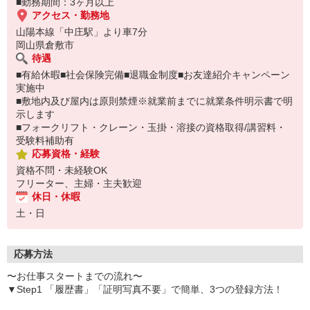
■勤務期間：3ヶ月以上
アクセス・勤務地
山陽本線「中庄駅」より車7分
岡山県倉敷市
待遇
■有給休暇■社会保険完備■退職金制度■お友達紹介キャンペーン
実施中
■敷地内及び屋内は原則禁煙※就業前までに就業条件明示書で明
示します
■フォークリフト・クレーン・玉掛・溶接の資格取得/講習料・
受験料補助有
応募資格・経験
資格不問・未経験OK
フリーター、主婦・主夫歓迎
休日・休暇
土・日
応募方法
〜お仕事スタートまでの流れ〜
▼Step1 「履歴書」「証明写真不要」で簡単、3つの登録方法！