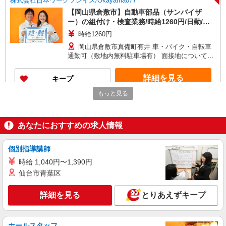
株式会社日本ワークプレイス/Okayama077
【岡山県倉敷市】自動車部品（サンバイザ
ー）の組付け・検査業務/時給1260円/日勤/土
日休み
時給1260円
岡山県倉敷市真備町有井 車・バイク・自転車
通勤可（敷地内無料駐車場有） 面接地について：
面接は本社・各支店・事務所、または面接会場に
て行います。 お気軽にご相談・お問い合わせ下さ
詳細を見る
キープ
い。 岡山事務所開設に向けて準備中です。
もっと見る
NEW
派遣社員
株式会社日本ワークプレイス/Okayama039
【岡山県倉敷市】機械オペレーター業務、工
あなたにおすすめの求人情報
作機械を使用した製造業務及び各種測定業務/
時給1400円/交替制/日勤/夜勤/土日休み
時給1400円
個別指導講師
岡山県倉敷市玉島乙島新湊 車・バイク・自転
時給 1,040円〜1,390円
車通勤可（無料駐車場有） 面接地について：面接
仙台市青葉区
は本社・各支店・事務所、または面接会場にて行
います。 お気軽にご相談・お問い合わせ下さい。
詳細を見る
キープ
岡山事務所開設に向けて準備中です。
詳細を見る
とりあえずキープ
アルバイト
株式会社CATS
ホールスタッフ