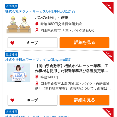
NEW
派遣社員
株式会社テクノ・サービス/お仕事No/0812499
パンの仕分け・運搬
時給1080円交通費全額支給
岡山県倉敷市 ＊車・バイク通勤OK
詳細を見る
キープ
NEW
派遣社員
株式会社日本ワークプレイス/Okayama037
【岡山県倉敷市】機械オペレーター業務、工
作機械を使用した製造業務及び各種測定業務/
時給1400円/交替制/日勤/夜勤/土日休み
時給1400円
岡山県倉敷市水島西通 車・バイク・自転車通
勤可（無料駐車場有） 面接地について：面接は本
社・各支店・事務所、または面接会場にて行いま
す。 お気軽にご相談・お問い合わせ下さい。 岡山
詳細を見る
キープ
事務所開設に向けて準備中です。
NEW
派遣社員