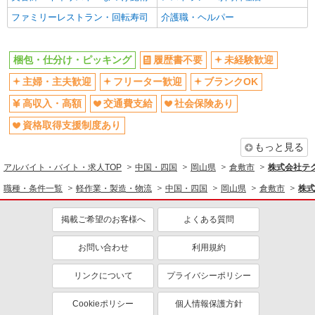
ファミリーレストラン・回転寿司
介護職・ヘルパー
梱包・仕分け・ピッキング
履歴書不要
未経験歓迎
主婦・主夫歓迎
フリーター歓迎
ブランクOK
高収入・高額
交通費支給
社会保険あり
資格取得支援制度あり
もっと見る
アルバイト・バイト・求人TOP
中国・四国
岡山県
倉敷市
株式会社テク
職種・条件一覧
軽作業・製造・物流
中国・四国
岡山県
倉敷市
株式
掲載ご希望のお客様へ
よくある質問
お問い合わせ
利用規約
リンクについて
プライバシーポリシー
Cookieポリシー
個人情報保護方針