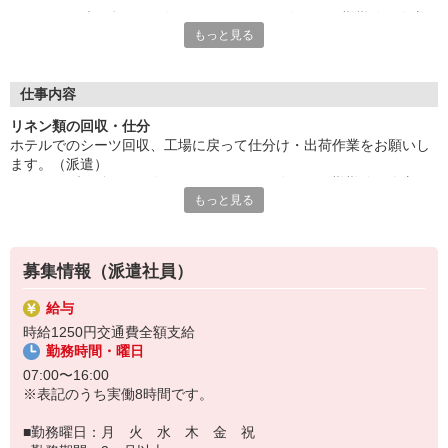
アクティブに働きたい人にオススメです。人気の日勤勤務、夕方
もっと見る
からは自分の時間がたっぷり取れます。
充実の研修制度でしっかりフォロー。長期就業をご希望の方にも
オススメです。
■お友達紹介キャンペーン！デジタルギフト3000円分プレゼント
仕事内容
リネン類の回収・仕分
『テクノ・サービス』は、派遣業界大手スタッフサービスグルー
ホテルでのシーツ回収、工場に戻って仕分け・出荷作業をお願いし
プです。
ます。（派遣）
全国にあるお仕事の中から、一人ひとりのスキルや希望条件に応
アクティブに働きたい人にオススメです。人気の日勤勤務、夕方か
じたお仕事をご案内します。
もっと見る
らは自分の時間がたっぷり取れます。
安全管理体制も万全ですので安心してご就業いただけます。
充実の研修制度でしっかりフォロー。長期就業をご希望の方にもオ
ススメです。
登録方法は、【オンライン】【電話】【登録会来場】の3つから
選べます♪
募集情報（派遣社員）
★★履歴書・証明写真は不要！★★
また、ご登録済の方はお仕事の紹介がスムーズです。
給与
ご応募お待ちしています。
時給1250円交通費全額支給
勤務時間・曜日
07:00〜16:00
※表記のうち実働8時間です。
■勤務曜日：月 火 水 木 金 祝