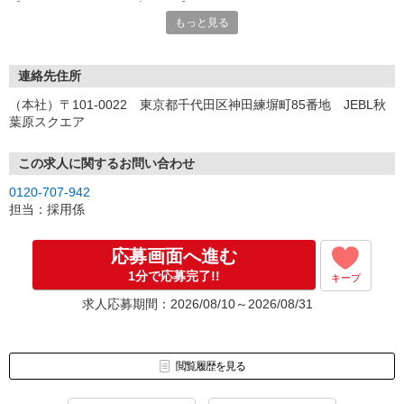
【オンライン登録（目安5分）】
もっと見る
いつでも好きな時間に登録OK
【電話登録（目安20分）】
受付時間/平日9:00〜19:00
連絡先住所
※電話登録の場合、就業前には登録会へお越しください
（本社）〒101-0022 東京都千代田区神田練塀町85番地 JEBL秋
葉原スクエア
【来場登録（目安1時間30分）】
受付時間/平日10:00〜17:00
この求人に関するお問い合わせ
▼Step2 全国にあるお仕事の中から、あなたにピッタリのお仕事を
0120-707-942
ご案内
担当：採用係
▼Step3 就業前に職場見学で気になる事はしっかりチェック！
▼Step4 気に入ったら雇用契約・お仕事スタート
応募画面へ進む
応募⇒最短で2日後からの勤務も可能です！
1分で応募完了!!
キープ
求人応募期間：2026/08/10～2026/08/31
閲覧履歴を見る