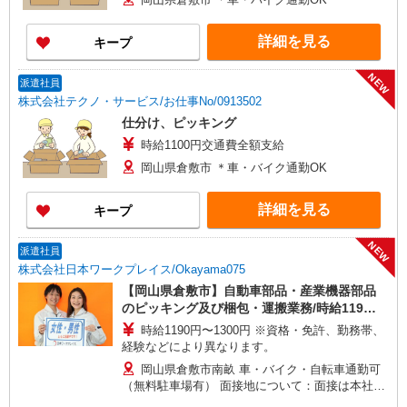
詳細を見る
キープ
NEW
派遣社員
株式会社テクノ・サービス/お仕事No/0913502
仕分け、ピッキング
時給1100円交通費全額支給
岡山県倉敷市 ＊車・バイク通勤OK
詳細を見る
キープ
NEW
派遣社員
株式会社日本ワークプレイス/Okayama075
【岡山県倉敷市】自動車部品・産業機器部品
のピッキング及び梱包・運搬業務/時給1190
円/日勤/土日休み/残業なし
時給1190円〜1300円 ※資格・免許、勤務帯、
経験などにより異なります。
岡山県倉敷市南畝 車・バイク・自転車通勤可
（無料駐車場有） 面接地について：面接は本社・
各支店・事務所、または面接会場にて行います。