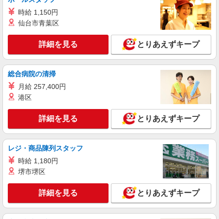
倉庫内で商品の仕分け作業
時給 1,150円
【給与詳細】 時給1,350円スタート！
仙台市青葉区
岡山県倉敷市阿知
詳細を見る
とりあえずキープ
詳細を見る
キープ
総合病院の清掃
アルバイト
契約社員
月給 257,400円
株式会社CATS
港区
アパレル品の値札貼り作業
【日給】10,800円〜15,360円 《月給例》 ・時
詳細を見る
とりあえずキープ
給1,520円×1日8h×月22日 ＝月給26万7,520円+残
業代+交通費
岡山県倉敷市阿知
レジ・商品陳列スタッフ
詳細を見る
キープ
時給 1,180円
堺市堺区
派遣社員
人材プロオフィス株式会社
詳細を見る
とりあえずキープ
早朝の短時間・倉庫内でのピッキングや出荷作
業
時給1,200円〜 ◆月収例）81,900円 (1,200円