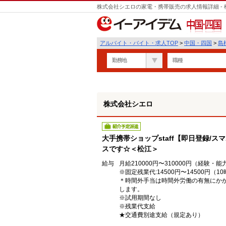
株式会社シエロの家電・携帯販売の求人情報詳細 -
遣
中国・四国
アルバイト・バイト・求人TOP
>
中国・四国
>
島
勤務地
職種
株式会社シエロ
紹介予定派遣
大手携帯ショップstaff【即日登録/
スです☆＜松江＞
給与
月給210000円〜310000円（経験・
※固定残業代:14500円〜14500円（1
＊時間外手当は時間外労働の有無にか
します。
※試用期間なし
※残業代支給
★交通費別途支給（規定あり）