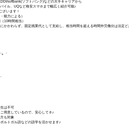
・KDDI/softbank(ソフトバンク)などの大手キャリアから
、楽天モバイル、UQなど格安スマホまで幅広く紹介可能♪
もございます！
経験・能力による）
0円（10時間相当）
無にかかわらず、固定残業代として支給し、相当時間を超える時間外労働分は法定ど
゜+゜
゜
）
校生は不可
ご用意しているので、安心してネ♪
の方も対象
ポルトガル語などの語学を活かせます♪