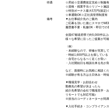
待遇
☆昇給☆交通費規定支給☆制服
☆資格・残業手当☆リゾート施
☆特別ボーナス最大5万円(規定)
☆車通勤OK☆正社員登用制度有
備考
▼お仕事紹介先のご案内
ご応募を頂いた後にスマホでWE
履歴書不要・私服OK・即日での
全国47都道府県で約5,000件
様々な希望に沿ったご提案が可
〈例〉
・未経験なので、研修が充実し
・時給1,600円以上を探している
・自宅からなるべく近くが良い
・入社開始日を相談出来る先が
など、面接時にお気軽に相談くだ
※経験が有る方は土日休み・時
▼職場見学・お顔合わせ
勤務先の希望が決まったら
紹介先希望の会社で職場見学・
リモートでも対応可能♪
※担当のコーディネーターが同
▼入社手続き・コンプライアン