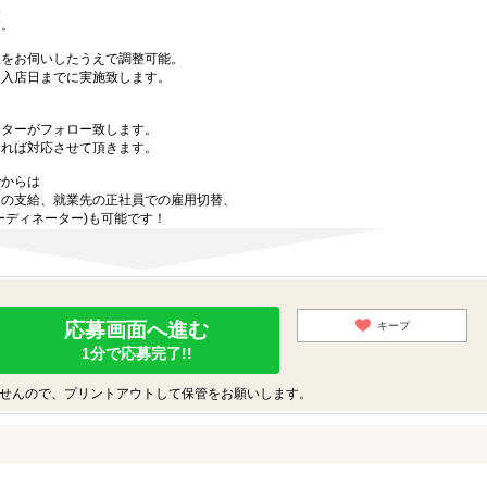
後
す。
望をお伺いしたうえで調整可能。
を入店日までに実施致します。
ーターがフォロー致します。
あれば対応させて頂きます。
でからは
当の支給、就業先の正社員での雇用切替、
ーディネーター)も可能です！
応募画面へ進む
キープ
1分で応募完了!!
せんので、プリントアウトして保管をお願いします。