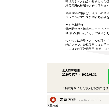
職場見学・お顔合わせを行った
就業意思の確認をさせて頂きま
就業希望の場合は、入店日の希
コンプライアンスに関する研修
▼お仕事開始
勤務開始後も担当のコーディネ
勤務時で困ったこと、ご要望が
ゆくゆくは経験・スキルを積ん
時給アップ、資格取得による手
シエロでの正社員登用(営業・コ
求人応募期間 ：
2026/08/07 ～ 2026/08/31
※掲載を終了した求人は閲覧できま
応募情報