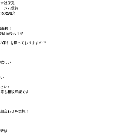
有☆社保完
設・ジム優待
☆友達紹介
B面接！
登録面接も可能
以上の案件を扱っておりますので、
能。
て欲しい
良い
さい♪
短等も相談可能です
お顔合わせを実施！
席
ス研修