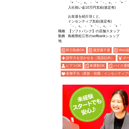
゜+゜・。○。・゜+゜・。○。・゜+゜
入社祝い金10万円支給(規定有)
お友達を紹介頂くと,
インセンティブ支給(規定有)
゜・。○。・゜+゜・。○。・゜+゜
職種
【ソフトバンク】の店舗スタッフ
勤務
島根県松江市のsoftbankショップ
地
即日勤務OK
履歴書不要
Web
語学力を活かせる（英語以外）
ボ
ピアスOK
車通勤OK
バイク通勤
各種手当（家族・役職・インセンティブ