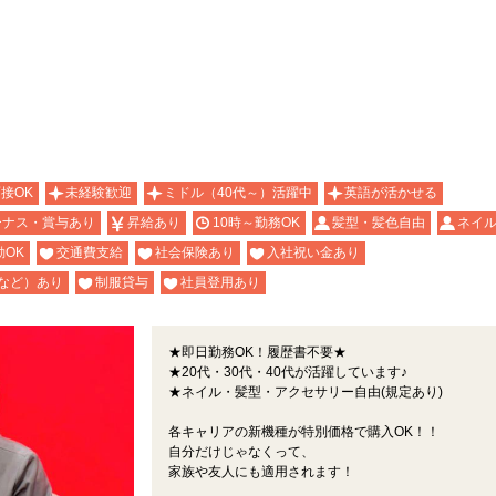
面接OK
未経験歓迎
ミドル（40代～）活躍中
英語が活かせる
ーナス・賞与あり
昇給あり
10時～勤務OK
髪型・髪色自由
ネイル
OK
交通費支給
社会保険あり
入社祝い金あり
など）あり
制服貸与
社員登用あり
★即日勤務OK！履歴書不要★
★20代・30代・40代が活躍しています♪
★ネイル・髪型・アクセサリー自由(規定あり)
各キャリアの新機種が特別価格で購入OK！！
自分だけじゃなくって、
家族や友人にも適用されます！