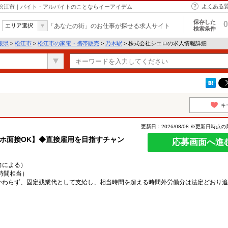
よくある
 松江市｜バイト・アルバイトのことならイーアイデム
保存した
0
エリア選択
「あなたの街」のお仕事が探せる求人サイト
検索条件
根県
>
松江市
>
松江市の家電・携帯販売
>
乃木駅
> 株式会社シエロの求人情報詳細
キ
更新日：2026/08/08 ※更新日時点
スマホ面接OK】◆直接雇用を目指すチャン
応募画面へ進
能力による）
0時間相当）
かわらず、固定残業代として支給し、相当時間を超える時間外労働分は法定どおり追