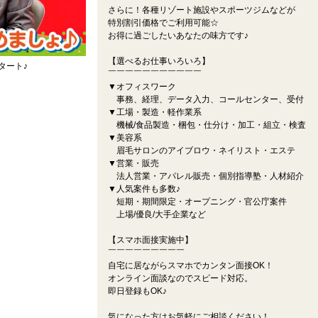
さらに！各種リゾート施設やスポーツジムなどが
特別割引価格でご利用可能☆
お得に過ごしたいあなたの味方です♪
【選べるお仕事いろいろ】
タート♪
￣￣￣￣￣￣￣￣￣￣￣
▼オフィスワーク
事務、経理、データ入力、コールセンター、受付
▼工場・製造・軽作業系
機械/食品製造・梱包・仕分け・加工・組立・検査
▼美容系
眉毛サロンのアイブロウ・ネイリスト・エステ
▼営業・販売
法人営業・アパレル販売・個別指導塾・人材紹介
▼人気案件も多数♪
短期・期間限定・オープニング・官公庁案件
上場/優良/大手企業など
【スマホ面接実施中】
￣￣￣￣￣￣￣￣￣
自宅に居ながらスマホでカンタン面接OK！
オンライン面談なのでスピード対応。
即日登録もOK♪
気になった方はお気軽にご相談ください！