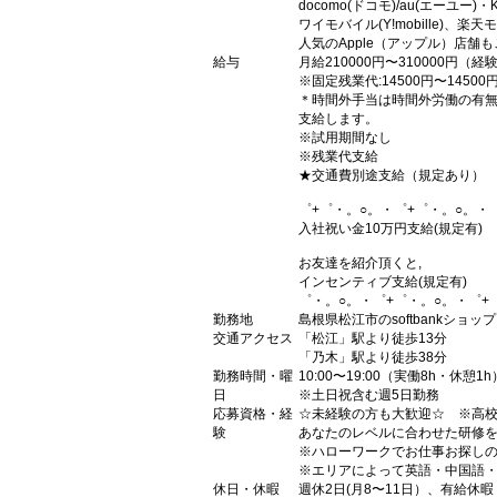
docomo(ドコモ)/au(エーユー)
ワイモバイル(Y!mobille)
人気のApple（アップル）店舗
給与
月給210000円〜310000円（
※固定残業代:14500円〜1450
＊時間外手当は時間外労働の有
支給します。
※試用期間なし
※残業代支給
★交通費別途支給（規定あり）
゜+゜・。○。・゜+゜・。○。・
入社祝い金10万円支給(規定有)
お友達を紹介頂くと,
インセンティブ支給(規定有)
゜・。○。・゜+゜・。○。・゜+
勤務地
島根県松江市のsoftbankショップ
交通アクセス
「松江」駅より徒歩13分
「乃木」駅より徒歩38分
勤務時間・曜
10:00〜19:00（実働8h・休憩1h
日
※土日祝含む週5日勤務
応募資格・経
☆未経験の方も大歓迎☆ ※高
験
あなたのレベルに合わせた研修を
※ハローワークでお仕事お探し
※エリアによって英語・中国語・
休日・休暇
週休2日(月8〜11日）、有給休暇