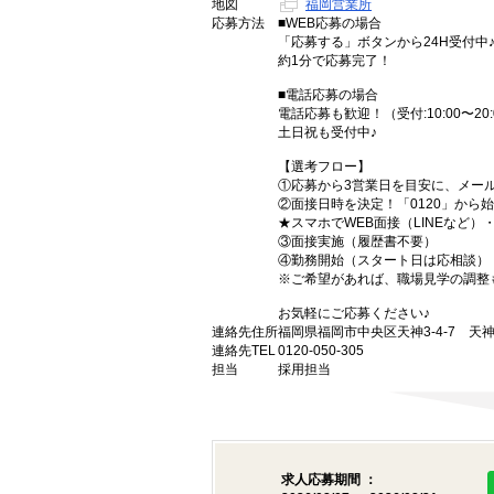
地図
福岡営業所
応募方法
■WEB応募の場合
「応募する」ボタンから24H受付中
約1分で応募完了！
■電話応募の場合
電話応募も歓迎！（受付:10:00〜20:
土日祝も受付中♪
【選考フロー】
①応募から3営業日を目安に、メール
②面接日時を決定！「0120」から
★スマホでWEB面接（LINEなど
③面接実施（履歴書不要）
④勤務開始（スタート日は応相談）
※ご希望があれば、職場見学の調整
お気軽にご応募ください♪
連絡先住所
福岡県福岡市中央区天神3-4-7 天神
連絡先TEL
0120-050-305
担当
採用担当
求人応募期間 ：