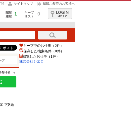
質問
サイトマップ
掲載ご希望のお客様へ
閲覧
キープ
1
0
履歴
リスト
ログイン
キープ中のお仕事（0件）
保存した検索条件（
0
件）
閲覧したお仕事（1件）
ープ
株式会社シエロ
の最新情報です
む
加で支給