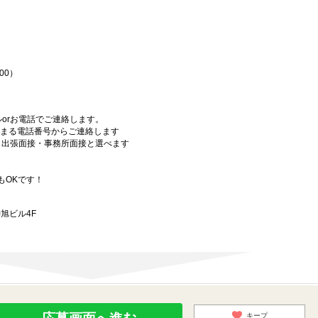
♪
00）
orお電話でご連絡します。
始まる電話番号からご連絡します
）・出張面接・事務所面接と選べます
もOKです！
旭ビル4F
キープ