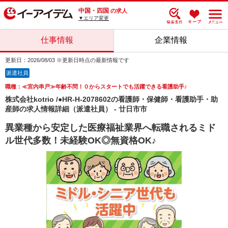
中国・四国
の求人
▼エリア変更
仕事情報
企業情報
更新日：2026/08/03 ※更新日時点の最新情報です
派遣社員
職種：≪宮内串戸≫年齢不問！０からスタートでも活躍できる看護助手♪
株式会社kotrio /●HR-H-2078602の看護師・保健師・看護助手・助
産師の求人情報詳細（派遣社員） - 廿日市市
異業種から安定した医療福祉業界へ転職されるミド
ル世代多数！未経験OK◎無資格OK♪