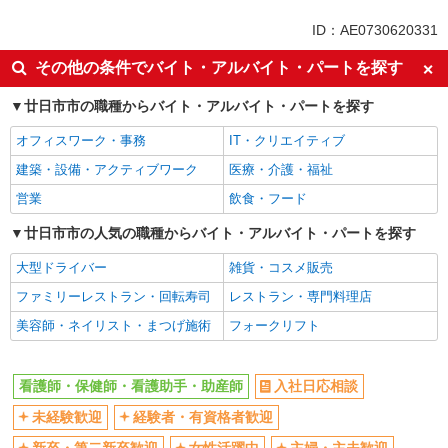
未経験歓迎
ミドル（40代～）活躍中
ID：AE0730620331
ボーナス・賞与あり
車通勤OK
その他の条件でバイト・アルバイト・パートを探す
交通費支給
社会保険あり
廿日市市の職種からバイト・アルバイト・パートを探す
産休・育休取得実績あり
オフィスワーク・事務
IT・クリエイティブ
建築・設備・アクティブワーク
医療・介護・福祉
営業
飲食・フード
廿日市市の人気の職種からバイト・アルバイト・パートを探す
大型ドライバー
雑貨・コスメ販売
ファミリーレストラン・回転寿司
レストラン・専門料理店
美容師・ネイリスト・まつげ施術
フォークリフト
看護師・保健師・看護助手・助産師
入社日応相談
未経験歓迎
経験者・有資格者歓迎