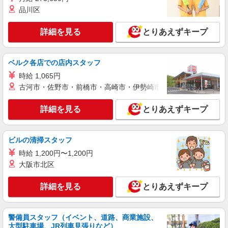
品川区
詳細を見る
キープ
詳細を見る
とりあえずキープ
アルバイト
パート
アスケア訪問入浴 廿日市
看護師（訪問入浴）
ベルク各店での店内スタッフ
時給1635円
時給 1,065円
アスケア訪問入浴 廿日市 広島県廿日市市城
古河市・佐野市・前橋市・高崎市・伊勢崎市・太田市・館林市・
内3丁目18番17号
詳細を見る
とりあえずキープ
詳細を見る
キープ
業務委託
ビルの清掃スタッフ
SOMPOヘルスサポート株式会社 全支援対応コース
時給 1,200円〜1,200円
保健師・管理栄養士 特定保健指導
大阪市北区
報酬：出来高制 報酬額（消費税抜き）： ・事
業所一括面談(対面) 1日：10,000円〜14,716円 ・
詳細を見る
とりあえずキープ
個別訪問(対面) 1件：4,286円〜5,239円 ・遠隔面
【活動エリア】広島県廿日市市及びその周辺
談 1件：1,500〜1,691円 ・電話支援 1件：
1,000円〜1,429円 ・ICTメール支援 1件：500円
詳細を見る
キープ
※上記金額に消費税を加えた金額をお支払いいた
警備員スタッフ（イベント、道路、商業施設、
します ※交通費・電話代は弊社負担。その他、支
大型駐車場、JR列車見張りなど）