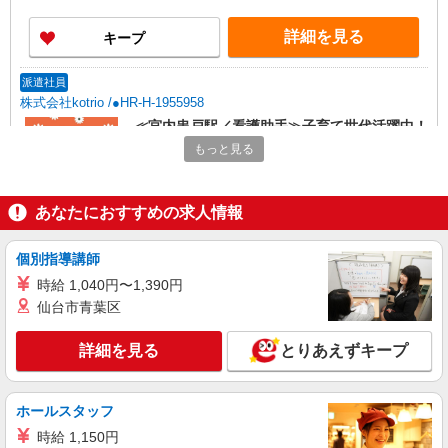
詳細を見る
キープ
派遣社員
株式会社kotrio /●HR-H-1955958
≪宮内串戸駅／看護助手≫子育て世代活躍中！
働きやすい環境♪
もっと見る
時給1450円〜1937円 ＜日払い有/週払い有/交
通費全支給(ガソリン代含む)＞
あなたにおすすめの求人情報
廿日市市
詳細を見る
キープ
個別指導講師
時給 1,040円〜1,390円
派遣社員
仙台市青葉区
株式会社kotrio /●HR-H-2078621
≪宮内串戸≫未経験・無資格から看護助手へ挑
詳細を見る
とりあえずキープ
戦！シフト相談OK♪
時給1500円〜2125円 ＜日払い有/週払い有/交
通費全支給(ガソリン代含む)＞
ホールスタッフ
廿日市市
時給 1,150円