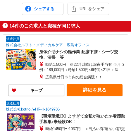
シェアする
URLをシェア
14
件のこの求人と職種が同じ求人
派遣社員
株式会社ルフト・メディカルケア 広島オフィス
身体介助ナシの軽作業 配膳下膳・シーツ交
換、清掃 等
時給1,500円 ※22時以降は深夜手当有 ※月収
例：189,000円（時給1,500円×6時間×21日＋深夜
手当） ★交通費規定支給（2㎞以上で支給有） ★
広島県廿日市市内の総合病院！！
給与前払制度（規定あり） ★WワークもOK
詳細を見る
キープ
派遣社員
株式会社kotrio /●HR-H-1849786
【職場環境◎】よすぎて全私が泣いた≫看護助
手募集♪未経験OK！
時給1450円〜1937円 ＜日払い有/週払い有/交