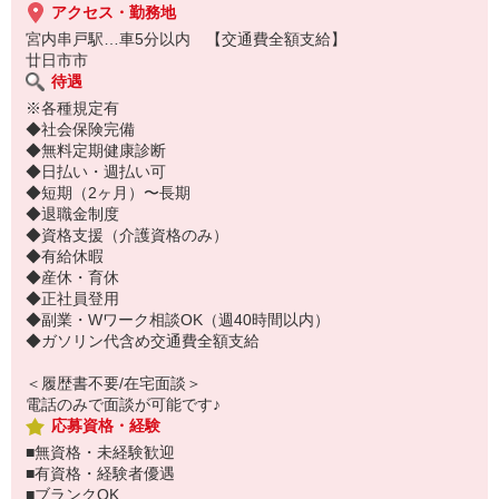
アクセス・勤務地
宮内串戸駅…車5分以内 【交通費全額支給】
廿日市市
待遇
※各種規定有
◆社会保険完備
◆無料定期健康診断
◆日払い・週払い可
◆短期（2ヶ月）〜長期
◆退職金制度
◆資格支援（介護資格のみ）
◆有給休暇
◆産休・育休
◆正社員登用
◆副業・Wワーク相談OK（週40時間以内）
◆ガソリン代含め交通費全額支給
＜履歴書不要/在宅面談＞
電話のみで面談が可能です♪
応募資格・経験
■無資格・未経験歓迎
■有資格・経験者優遇
■ブランクOK