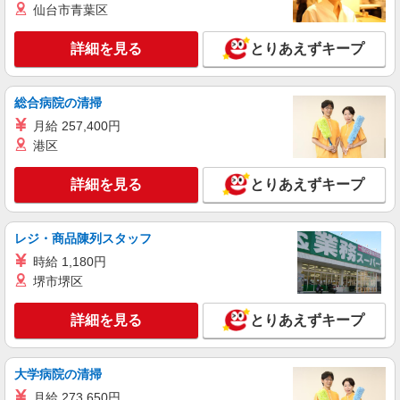
仙台市青葉区
詳細を見る
キープ
詳細を見る
とりあえずキープ
派遣社員
株式会社kotrio /●HR-H-1855370
総合病院の清掃
宮内串戸駅▼補助メイン！きれいな病院で車い
す誘導など［看護助手］
月給 257,400円
時給1450円〜1937円 ＜日払い有/週払い有/交
港区
通費全支給(ガソリン代含む)＞
廿日市市
詳細を見る
とりあえずキープ
詳細を見る
キープ
レジ・商品陳列スタッフ
時給 1,180円
正社員
アスケア訪問入浴 廿日市
堺市堺区
看護師（訪問入浴）
詳細を見る
とりあえずキープ
月給258,000円〜274,000円（地域による） 別
途交通費支給（30000円上限/月） 別途残業手当
（月平均残業時間20時間）残業代全額支給
アスケア訪問入浴 廿日市 広島県廿日市市城
大学病院の清掃
内3丁目18番17号
月給 273,650円