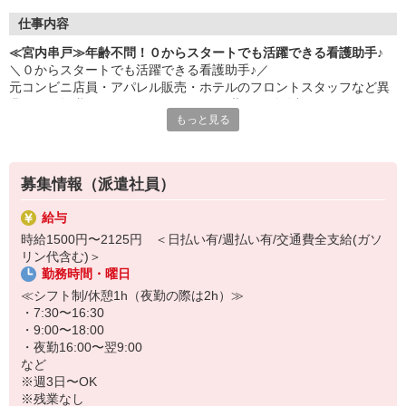
仕事内容
≪宮内串戸≫年齢不問！０からスタートでも活躍できる看護助手♪
＼０からスタートでも活躍できる看護助手♪／
元コンビニ店員・アパレル販売・ホテルのフロントスタッフなど異
業種から転職された40・50代のミドル世代が活躍中♪
もっと見る
＜おもな仕事内容＞
＊備品管理
＊シーツ交換
募集情報（派遣社員）
＊患者さんの誘導
＊入浴や食事などの介助 など
給与
時給1500円〜2125円 ＜日払い有/週払い有/交通費全支給(ガソ
環境、待遇どちらも良好◎
リン代含む)＞
病院勤務が初めての方の定着率も高め☆
勤務時間・曜日
お試し2ヶ月〜の勤務も大歓迎です♪
≪シフト制/休憩1h（夜勤の際は2h）≫
・7:30〜16:30
・9:00〜18:00
・夜勤16:00〜翌9:00
など
※週3日〜OK
※残業なし