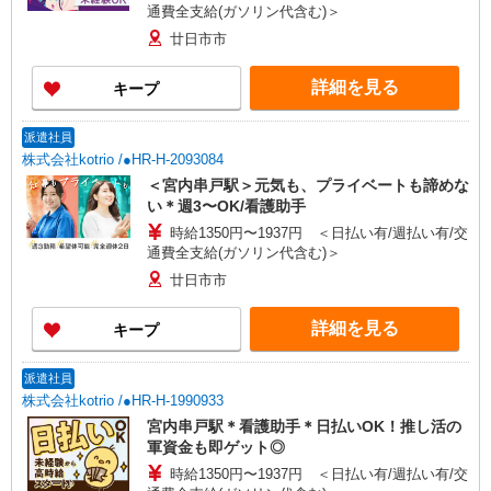
通費全支給(ガソリン代含む)＞
廿日市市
詳細を見る
キープ
派遣社員
株式会社kotrio /●HR-H-2093084
＜宮内串戸駅＞元気も、プライベートも諦めな
い＊週3〜OK/看護助手
時給1350円〜1937円 ＜日払い有/週払い有/交
通費全支給(ガソリン代含む)＞
廿日市市
詳細を見る
キープ
派遣社員
株式会社kotrio /●HR-H-1990933
宮内串戸駅＊看護助手＊日払いOK！推し活の
軍資金も即ゲット◎
時給1350円〜1937円 ＜日払い有/週払い有/交