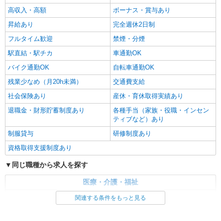
高収入・高額
ボーナス・賞与あり
昇給あり
完全週休2日制
フルタイム歓迎
禁煙・分煙
駅直結・駅チカ
車通勤OK
バイク通勤OK
自転車通勤OK
残業少なめ（月20h未満）
交通費支給
社会保険あり
産休・育休取得実績あり
退職金・財形貯蓄制度あり
各種手当（家族・役職・インセン
ティブなど）あり
制服貸与
研修制度あり
資格取得支援制度あり
同じ職種から求人を探す
医療・介護・福祉
看護師・保健師・看護助手・助産師
関連する条件をもっと見る
同じ特徴から求人を探す