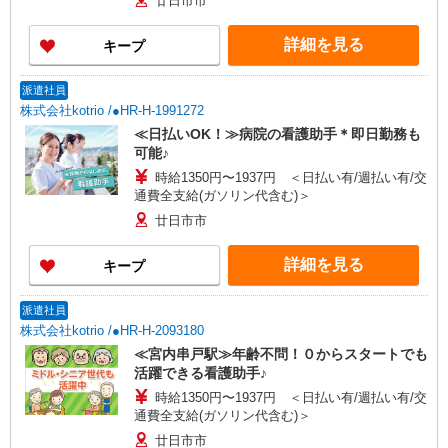
廿日市市
詳細を見る
キープ
派遣社員
株式会社kotrio /●HR-H-1991272
≪日払いOK！≫病院の看護助手＊即日勤務も
可能♪
時給1350円〜1937円 ＜日払い有/週払い有/交
通費全支給(ガソリン代含む)＞
廿日市市
詳細を見る
キープ
派遣社員
株式会社kotrio /●HR-H-2093180
≪宮内串戸駅≫年齢不問！０からスタートでも
活躍できる看護助手♪
時給1350円〜1937円 ＜日払い有/週払い有/交
通費全支給(ガソリン代含む)＞
廿日市市