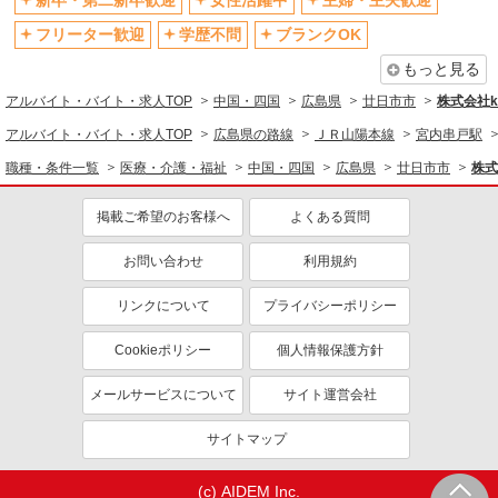
新卒・第二新卒歓迎
女性活躍中
主婦・主夫歓迎
フリーター歓迎
学歴不問
ブランクOK
もっと見る
アルバイト・バイト・求人TOP
中国・四国
広島県
廿日市市
株式会社ko
アルバイト・バイト・求人TOP
広島県の路線
ＪＲ山陽本線
宮内串戸駅
職種・条件一覧
医療・介護・福祉
中国・四国
広島県
廿日市市
株式
掲載ご希望のお客様へ
よくある質問
お問い合わせ
利用規約
リンクについて
プライバシーポリシー
Cookieポリシー
個人情報保護方針
メールサービスについて
サイト運営会社
サイトマップ
(c) AIDEM Inc.