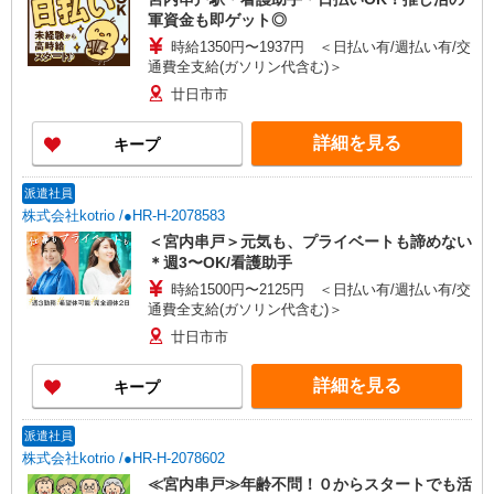
軍資金も即ゲット◎
時給1350円〜1937円 ＜日払い有/週払い有/交
通費全支給(ガソリン代含む)＞
廿日市市
詳細を見る
キープ
派遣社員
株式会社kotrio /●HR-H-2078583
＜宮内串戸＞元気も、プライベートも諦めない
＊週3〜OK/看護助手
時給1500円〜2125円 ＜日払い有/週払い有/交
通費全支給(ガソリン代含む)＞
廿日市市
詳細を見る
キープ
派遣社員
株式会社kotrio /●HR-H-2078602
≪宮内串戸≫年齢不問！０からスタートでも活