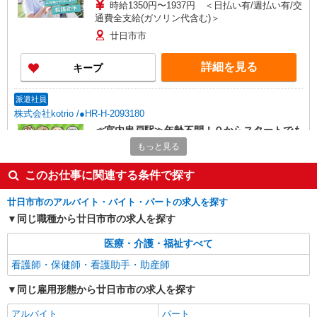
時給1350円〜1937円 ＜日払い有/週払い有/交
通費全支給(ガソリン代含む)＞
廿日市市
詳細を見る
キープ
派遣社員
株式会社kotrio /●HR-H-2093180
≪宮内串戸駅≫年齢不問！０からスタートでも
活躍できる看護助手♪
もっと見る
時給1350円〜1937円 ＜日払い有/週払い有/交
通費全支給(ガソリン代含む)＞
このお仕事に関連する条件で探す
廿日市市
廿日市市のアルバイト・バイト・パートの求人を探す
同じ職種から廿日市市の求人を探す
詳細を見る
キープ
医療・介護・福祉すべて
派遣社員
看護師・保健師・看護助手・助産師
株式会社kotrio /●HR-H-1955958
≪宮内串戸駅／看護助手≫子育て世代活躍中！
同じ雇用形態から廿日市市の求人を探す
働きやすい環境♪
アルバイト
パート
時給1450円〜1937円 ＜日払い有/週払い有/交