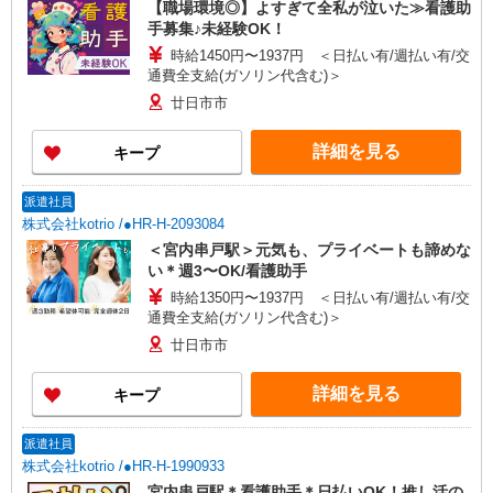
【職場環境◎】よすぎて全私が泣いた≫看護助
手募集♪未経験OK！
時給1450円〜1937円 ＜日払い有/週払い有/交
通費全支給(ガソリン代含む)＞
廿日市市
詳細を見る
キープ
派遣社員
株式会社kotrio /●HR-H-2093084
＜宮内串戸駅＞元気も、プライベートも諦めな
い＊週3〜OK/看護助手
時給1350円〜1937円 ＜日払い有/週払い有/交
通費全支給(ガソリン代含む)＞
廿日市市
詳細を見る
キープ
派遣社員
株式会社kotrio /●HR-H-1990933
宮内串戸駅＊看護助手＊日払いOK！推し活の