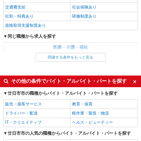
通費全支給(ガソリン代含む)＞
交通費支給
社会保険あり
廿日市市
社割・特典あり
研修制度あり
詳細を見る
キープ
資格取得支援制度あり
同じ職種から求人を探す
正社員
アスケア訪問入浴 廿日市
医療・介護・福祉
看護師（訪問入浴）
看護師・保健師・看護助手・助産師
関連する条件をもっと見る
月給258,000円〜274,000円（地域による） 別
途交通費支給（30000円上限/月） 別途残業手当
同じ特徴から求人を探す
（月平均残業時間20時間）残業代全額支給
アスケア訪問入浴 廿日市 広島県廿日市市城
未経験歓迎
ミドル（40代～）活躍中
内3丁目18番17号
その他の条件でバイト・アルバイト・パートを探す
週2～3日勤務OK
深夜
廿日市市の職種からバイト・アルバイト・パートを探す
詳細を見る
キープ
交通費支給
社会保険あり
販売・接客サービス
教育・保育
アルバイト
パート
ドライバー・配達
軽作業・製造・物流
アスケア訪問入浴 廿日市
看護師（訪問入浴）
IT・クリエイティブ
ヘルス・ビューティー
時給1635円
廿日市市の人気の職種からバイト・アルバイト・パートを探す
アスケア訪問入浴 廿日市 広島県廿日市市城