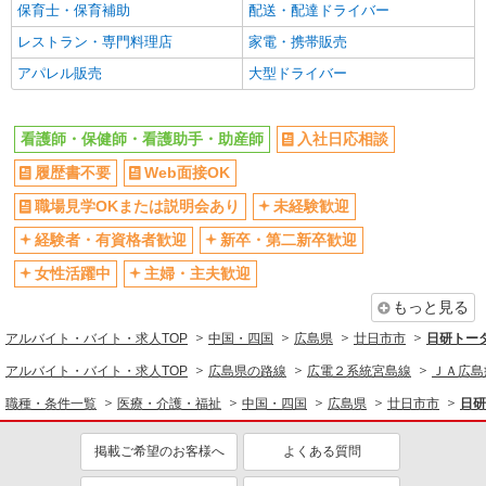
内3丁目18番17号
保育士・保育補助
配送・配達ドライバー
レストラン・専門料理店
家電・携帯販売
詳細を見る
キープ
アパレル販売
大型ドライバー
業務委託
SOMPOヘルスサポート株式会社 全支援対応コース
看護師・保健師・看護助手・助産師
入社日応相談
保健師・管理栄養士 特定保健指導
履歴書不要
Web面接OK
報酬：出来高制 報酬額（消費税抜き）： ・事
業所一括面談(対面) 1日：10,000円〜14,716円 ・
職場見学OKまたは説明会あり
未経験歓迎
個別訪問(対面) 1件：4,286円〜5,239円 ・遠隔面
【活動エリア】広島県廿日市市及びその周辺
談 1件：1,500〜1,691円 ・電話支援 1件：
経験者・有資格者歓迎
新卒・第二新卒歓迎
1,000円〜1,429円 ・ICTメール支援 1件：500円
詳細を見る
女性活躍中
主婦・主夫歓迎
キープ
※上記金額に消費税を加えた金額をお支払いいた
します ※交通費・電話代は弊社負担。その他、支
もっと見る
援内容により細則あり。
アルバイト・バイト・求人TOP
中国・四国
広島県
廿日市市
日研トー
アルバイト・バイト・求人TOP
広島県の路線
広電２系統宮島線
ＪＡ広島
職種・条件一覧
医療・介護・福祉
中国・四国
広島県
廿日市市
日研
掲載ご希望のお客様へ
よくある質問