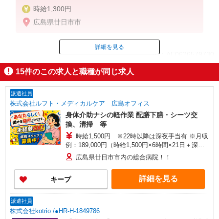
時給1,300円
★週払いOK（規定あり）
広島県廿日市市
※給与幅は経験・能力による
詳細を見る
ID：AE0626579730
15
件のこの求人と職種が同じ求人
掲載期間終了
派遣社員
株式会社ルフト・メディカルケア 広島オフィス
身体介助ナシの軽作業 配膳下膳・シーツ交
換、清掃 等
時給1,500円 ※22時以降は深夜手当有 ※月収
例：189,000円（時給1,500円×6時間×21日＋深夜
手当） ★交通費規定支給（2㎞以上で支給有） ★
広島県廿日市市内の総合病院！！
給与前払制度（規定あり） ★WワークもOK
詳細を見る
キープ
派遣社員
株式会社kotrio /●HR-H-1849786