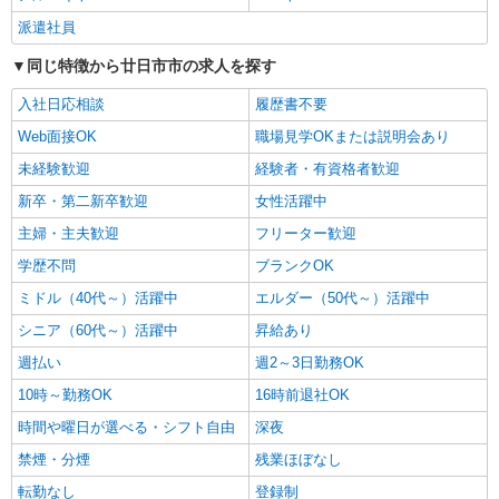
通費全支給(ガソリン代含む)＞
派遣社員
廿日市市
同じ特徴から廿日市市の求人を探す
詳細を見る
キープ
入社日応相談
履歴書不要
Web面接OK
職場見学OKまたは説明会あり
派遣社員
未経験歓迎
経験者・有資格者歓迎
株式会社kotrio /●HR-H-2078621
≪宮内串戸≫未経験・無資格から看護助手へ挑
新卒・第二新卒歓迎
女性活躍中
戦！シフト相談OK♪
主婦・主夫歓迎
フリーター歓迎
時給1500円〜2125円 ＜日払い有/週払い有/交
通費全支給(ガソリン代含む)＞
学歴不問
ブランクOK
廿日市市
ミドル（40代～）活躍中
エルダー（50代～）活躍中
シニア（60代～）活躍中
昇給あり
詳細を見る
キープ
週払い
週2～3日勤務OK
派遣社員
10時～勤務OK
16時前退社OK
株式会社kotrio /●HR-H-1855370
時間や曜日が選べる・シフト自由
深夜
宮内串戸駅▼補助メイン！きれいな病院で車い
禁煙・分煙
残業ほぼなし
す誘導など［看護助手］
時給1450円〜1937円 ＜日払い有/週払い有/交
転勤なし
登録制