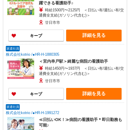
躍できる看護助手♪
時給1500円〜2125円 ＜日払い有/週払い有/交
通費全支給(ガソリン代含む)＞
廿日市市
詳細を見る
キープ
派遣社員
株式会社kotrio /●HR-H-1880305
＜宮内串戸駅＞綺麗な病院の看護助手
時給1450円〜1937円 ＜日払い有/週払い有/交
通費全支給(ガソリン代含む)＞
廿日市市
詳細を見る
キープ
派遣社員
株式会社kotrio /●HR-H-1991272
≪日払いOK！≫病院の看護助手＊即日勤務も
可能♪