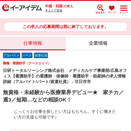
中国・四国
の求人
▼エリア変更
この求人の応募期間は既に終了しております。
仕事情報
企業情報
アルバイト
パート
派遣社員
職種：看護助手（ナースエイド）
日研トータルソーシング株式会社 メディカルケア事業部/広島オフ
ィス【看護助手】の看護師・保健師・看護助手・助産師の求人情報
詳細（アルバイト/パート/派遣社員） - 廿日市市
無資格・未経験から医療業界デビュー★ 家チカ／
週3／短期…などの相談OK！
じっくりお仕事を探したい方はもちろん、すぐに働きた
い方の支援も可能です♪