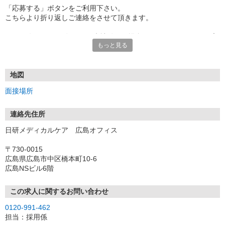
「応募する」ボタンをご利用下さい。
こちらより折り返しご連絡をさせて頂きます。
★TEL登録、WEB登録OK！来社登録の場合はクオカード2000円プ
もっと見る
レゼント
・履歴書＆写真不要で登録OK
・職場見学することも可能です
地図
面接場所
連絡先住所
日研メディカルケア 広島オフィス
〒730-0015
広島県広島市中区橋本町10-6
広島NSビル6階
この求人に関するお問い合わせ
0120-991-462
担当：採用係