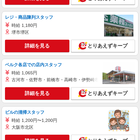
広島県広島市安芸区 【最寄駅】中野東駅 ★マ
イカー・バイク通勤もOK！（規定あり）
レジ・商品陳列スタッフ
詳細を見る
キープ
時給 1,180円
堺市堺区
派遣社員
株式会社kotrio /●HR-H-2093071
詳細を見る
とりあえずキープ
＜矢野駅＞元気も、プライベートも諦めない＊
週3〜OK/看護助手
時給1350円〜1937円 ＜日払い有/週払い有/交
ベルク各店での店内スタッフ
通費全支給(ガソリン代含む)＞
時給 1,065円
広島市安芸区内に多数
古河市・佐野市・前橋市・高崎市・伊勢崎市・太田市・館林市・
詳細を見る
キープ
詳細を見る
とりあえずキープ
派遣社員
株式会社kotrio /●HR-H-1990930
ビルの清掃スタッフ
矢野駅＊看護助手＊日払いOK！推し活の軍資
時給 1,200円〜1,200円
金も即ゲット◎
大阪市北区
時給1350円〜1937円 ＜日払い有/週払い有/交
通費全支給(ガソリン代含む)＞