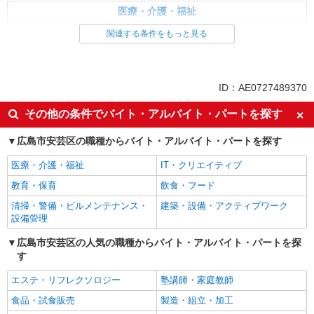
医療・介護・福祉
看護師・保健師・看護助手・助産師
関連する条件をもっと見る
同じ特徴から求人を探す
未経験歓迎
ミドル（40代～）活躍中
ID：AE0727489370
週2～3日勤務OK
深夜
その他の条件でバイト・アルバイト・パートを探す
交通費支給
社会保険あり
広島市安芸区の職種からバイト・アルバイト・パートを探す
医療・介護・福祉
IT・クリエイティブ
教育・保育
飲食・フード
清掃・警備・ビルメンテナンス・
建築・設備・アクティブワーク
設備管理
広島市安芸区の人気の職種からバイト・アルバイト・パートを探
す
エステ・リフレクソロジー
塾講師・家庭教師
食品・試食販売
製造・組立・加工