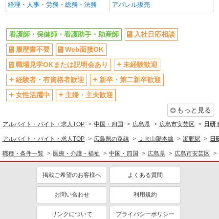
経理・人事・労務・総務・法務
アパレル販売
看護師・保健師・看護助手・助産師
入社日応相談
履歴書不要
Web面接OK
職場見学OKまたは説明会あり
未経験歓迎
経験者・有資格者歓迎
新卒・第二新卒歓迎
女性活躍中
主婦・主夫歓迎
もっと見る
アルバイト・バイト・求人TOP
中国・四国
広島県
広島市安芸区
日研
アルバイト・バイト・求人TOP
広島県の路線
ＪＲ山陽本線
瀬野駅
日
職種・条件一覧
医療・介護・福祉
中国・四国
広島県
広島市安芸区
掲載ご希望のお客様へ
よくある質問
お問い合わせ
利用規約
リンクについて
プライバシーポリシー