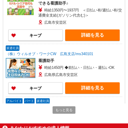
できる看護助手♪
時給1350円〜1937円 ＜日払い有/週払い有/交
通費全支給(ガソリン代含む)＞
広島市安芸区
詳細を見る
キープ
派遣社員
（株）ウィルオブ・ワークCW 広島支店/ms340101
看護助手
時給1450円 ◆前払い・日払い・週払いOK
広島県広島市安芸区
詳細を見る
キープ
アルバイト
パート
派遣社員
日研トータルソーシング株式会社 メディカルケア事業部/広島オフィ
もっと見る
ス【看護助手】
看護助手（ナースエイド）
時給1,300円 ★週払いOK（規定あり） ※給与