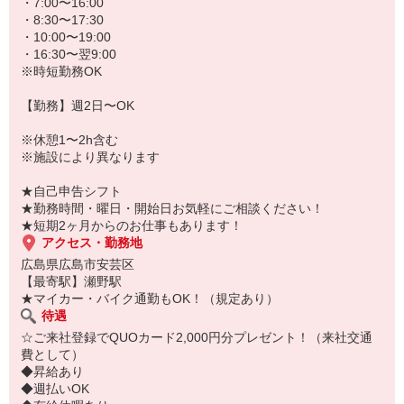
★病院、クリニック内は冷暖房完備！いつでも快適にお仕事できま
・7:00〜16:00
すよ！
・8:30〜17:30
・10:00〜19:00
あなたのスキルに合わせて少しずつお仕事をお願いしていきます。
・16:30〜翌9:00
20代・30代・40代・50代・60代、
※時短勤務OK
若手からミドル、中高年（エルダー）、シニア世代まで幅広く活躍
中！
【勤務】週2日〜OK
「近くの病院で働きたい」
※休憩1〜2h含む
「資格はないけど医療業界のお仕事に興味がある」
※施設により異なります
「大手病院で働きたい」
「すぐに働けるところはないかな…」
★自己申告シフト
そんな方もぜひ！お気軽にご連絡ください♪
★勤務時間・曜日・開始日お気軽にご相談ください！
★短期2ヶ月からのお仕事もあります！
アクセス・勤務地
広島県広島市安芸区
【最寄駅】瀬野駅
★マイカー・バイク通勤もOK！（規定あり）
待遇
☆ご来社登録でQUOカード2,000円分プレゼント！（来社交通
費として）
◆昇給あり
◆週払いOK