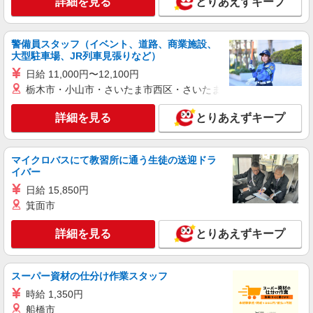
詳細を見る
とりあえずキープ
広島市安芸区
詳細を見る
警備員スタッフ（イベント、道路、商業施設、
キープ
大型駐車場、JR列車見張りなど）
日給 11,000円〜12,100円
アルバイト
パート
派遣社員
栃木市・小山市・さいたま市西区・さいたま市岩槻区・久喜市・
日研トータルソーシング株式会社 メディカルケア事業部/広島オフィ
ス【看護助手】
詳細を見る
とりあえずキープ
看護助手（ナースエイド）
時給1,300円 ★週払いOK（規定あり） ※給与
幅は経験・能力による
マイクロバスにて教習所に通う生徒の送迎ドラ
広島県広島市安芸区 【最寄駅】中野東駅 ★マ
イバー
イカー・バイク通勤もOK！（規定あり）
日給 15,850円
箕面市
詳細を見る
キープ
詳細を見る
とりあえずキープ
派遣社員
株式会社kotrio /●HR-H-1880324
＜矢野駅＞綺麗な病院の看護助手
スーパー資材の仕分け作業スタッフ
時給1450円〜1937円 ＜日払い有/週払い有/交
時給 1,350円
通費全支給(ガソリン代含む)＞
船橋市