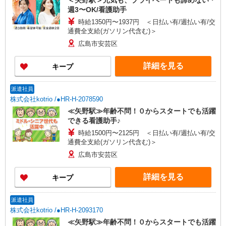
＜矢野駅＞元気も、プライベートも諦めない＊
週3〜OK/看護助手
時給1350円〜1937円 ＜日払い有/週払い有/交
通費全支給(ガソリン代含む)＞
広島市安芸区
詳細を見る
キープ
派遣社員
株式会社kotrio /●HR-H-2078590
≪矢野駅≫年齢不問！０からスタートでも活躍
できる看護助手♪
時給1500円〜2125円 ＜日払い有/週払い有/交
通費全支給(ガソリン代含む)＞
広島市安芸区
詳細を見る
キープ
派遣社員
株式会社kotrio /●HR-H-2093170
≪矢野駅≫年齢不問！０からスタートでも活躍