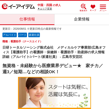
中国・四国
の求人
▼エリア変更
仕事情報
企業情報
更新日：2026/08/01 ※更新日時点の最新情報です
アルバイト
パート
派遣社員
職種：看護助手（ナースエイド）
日研トータルソーシング株式会社 メディカルケア事業部/広島オフ
ィス【看護助手】の看護師・保健師・看護助手・助産師の求人情報
詳細（アルバイト/パート/派遣社員） - 広島市安芸区
無資格・未経験から医療業界デビュー★ 家チカ／
週3／短期…などの相談OK！