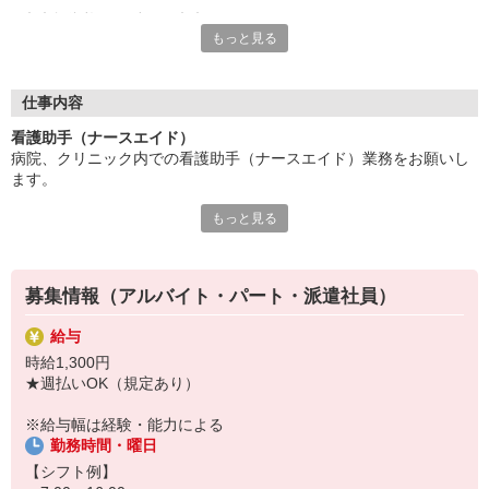
◇◆無資格でも働ける◆◇
もっと見る
資格の有無だけでなく、医療系の学歴に関しても問われません。
他職種から転職した方でも始めやすいお仕事の一つです。
◇◆未経験からスタートOK◆◇
仕事内容
多くの医療現場では、経験がない方が第一線で活躍しています。
看護助手（ナースエイド）
必要なことは入社後の手厚い研修制度でしっかりカバーするの
病院、クリニック内での看護助手（ナースエイド）業務をお願いし
で、未経験者も安心して業務に励めますよ。
ます。
もっと見る
【具体的には…】
・看護師さんのサポート
・患者さんの身の回りの世話
・医療器具の洗浄や消毒
募集情報（アルバイト・パート・派遣社員）
・シーツ交換やベッドメイキング
・伝票や診療材料等の補充、整理
給与
・診療補助
時給1,300円
・メッセンジャー業務
★週払いOK（規定あり）
など
※勤務先により異なります
※給与幅は経験・能力による
勤務時間・曜日
★無資格・未経験OK！未経験から医療業界デビューできちゃいます
♪
【シフト例】