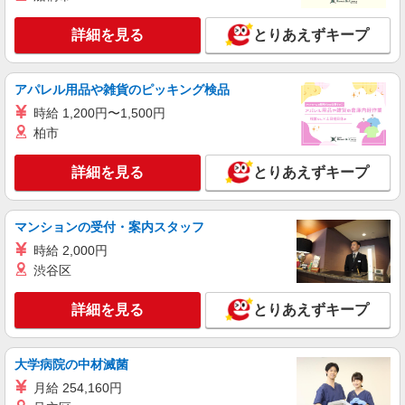
広島市安芸区
詳細を見る
とりあえずキープ
詳細を見る
キープ
アパレル用品や雑貨のピッキング検品
派遣社員
株式会社kotrio /●HR-H-2078570
時給 1,200円〜1,500円
＜矢野駅＞元気も、プライベートも諦めない＊
柏市
週3〜OK/看護助手
時給1500円〜2125円 ＜日払い有/週払い有/交
詳細を見る
とりあえずキープ
通費全支給(ガソリン代含む)＞
広島市安芸区
マンションの受付・案内スタッフ
詳細を見る
キープ
時給 2,000円
渋谷区
業務委託
SOMPOヘルスサポート株式会社 全支援対応コース
詳細を見る
とりあえずキープ
保健師・管理栄養士 特定保健指導
報酬：出来高制 報酬額（消費税抜き）： ・事
大学病院の中材滅菌
業所一括面談(対面) 1日：10,000円〜14,716円 ・
個別訪問(対面) 1件：4,286円〜5,239円 ・遠隔面
月給 254,160円
【活動エリア】広島県広島市安芸区及びその周
談 1件：1,500〜1,691円 ・電話支援 1件：
辺