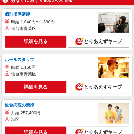
あなたにおすすめの求人情報
幅は経験・能力による
広島県広島市安芸区 【最寄駅】中野東駅 ★マ
個別指導講師
イカー・バイク通勤もOK！（規定あり）
時給 1,040円〜1,390円
仙台市青葉区
詳細を見る
キープ
詳細を見る
とりあえずキープ
派遣社員
（株）ウィルオブ・ワークCW 広島支店/ms340101
病院内の補助staff
ホールスタッフ
時給1350円 ◆前払い・日払い・週払いOK
時給 1,150円
広島県広島市安芸区
仙台市青葉区
詳細を見る
キープ
詳細を見る
とりあえずキープ
アルバイト
パート
派遣社員
日研トータルソーシング株式会社 メディカルケア事業部/広島オフィ
総合病院の清掃
ス【看護助手】
月給 257,400円
看護助手（ナースエイド）
港区
時給1,300円 ★週払いOK（規定あり） ※給与
幅は経験・能力による
詳細を見る
とりあえずキープ