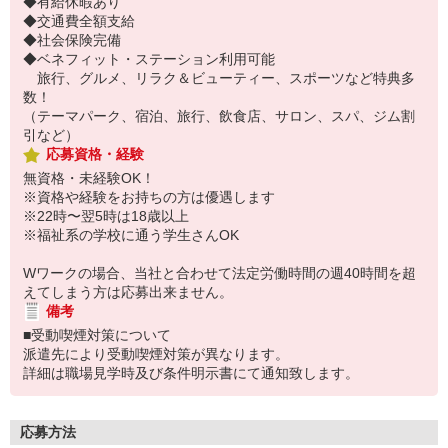
◆有給休暇あり
◆交通費全額支給
◆社会保険完備
◆ベネフィット・ステーション利用可能
旅行、グルメ、リラク＆ビューティー、スポーツなど特典多
数！
（テーマパーク、宿泊、旅行、飲食店、サロン、スパ、ジム割
引など）
応募資格・経験
無資格・未経験OK！
※資格や経験をお持ちの方は優遇します
※22時〜翌5時は18歳以上
※福祉系の学校に通う学生さんOK
Wワークの場合、当社と合わせて法定労働時間の週40時間を超
えてしまう方は応募出来ません。
備考
■受動喫煙対策について
派遣先により受動喫煙対策が異なります。
詳細は職場見学時及び条件明示書にて通知致します。
応募方法