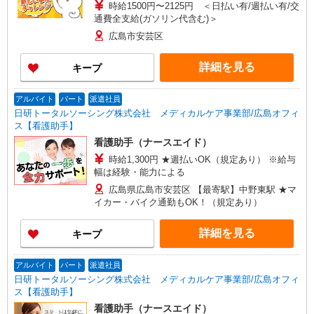
時給1500円〜2125円 ＜日払い有/週払い有/交
通費全支給(ガソリン代含む)＞
広島市安芸区
詳細を見る
キープ
アルバイト
パート
派遣社員
日研トータルソーシング株式会社 メディカルケア事業部/広島オフィ
ス【看護助手】
看護助手（ナースエイド）
時給1,300円 ★週払いOK（規定あり） ※給与
幅は経験・能力による
広島県広島市安芸区 【最寄駅】中野東駅 ★マ
イカー・バイク通勤もOK！（規定あり）
詳細を見る
キープ
アルバイト
パート
派遣社員
日研トータルソーシング株式会社 メディカルケア事業部/広島オフィ
ス【看護助手】
看護助手（ナースエイド）