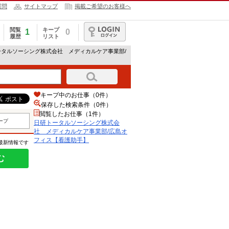
質問
サイトマップ
掲載ご希望のお客様へ
閲覧
キープ
1
0
履歴
リスト
ログイン
ータルソーシング株式会社 メディカルケア事業部/
キープ中のお仕事（0件）
保存した検索条件（
0
件）
閲覧したお仕事（1件）
ープ
日研トータルソーシング株式会
社 メディカルケア事業部/広島オ
フィス【看護助手】
の最新情報です
む