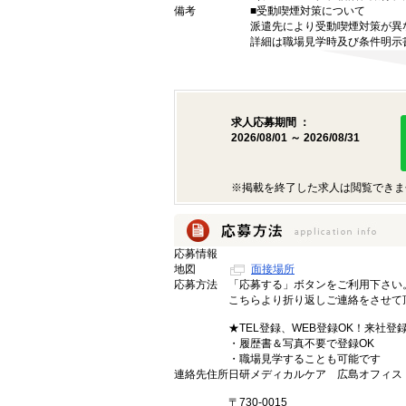
備考
■受動喫煙対策について
派遣先により受動喫煙対策が異
詳細は職場見学時及び条件明示
求人応募期間 ：
2026/08/01 ～ 2026/08/31
※掲載を終了した求人は閲覧できま
応募情報
地図
面接場所
応募方法
「応募する」ボタンをご利用下さい
こちらより折り返しご連絡をさせて
★TEL登録、WEB登録OK！来社登
・履歴書＆写真不要で登録OK
・職場見学することも可能です
連絡先住所
日研メディカルケア 広島オフィス
〒730-0015