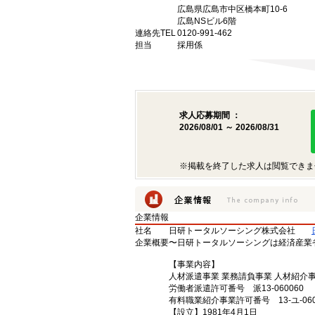
広島県広島市中区橋本町10-6
広島NSビル6階
連絡先TEL
0120-991-462
担当
採用係
求人応募期間 ：
2026/08/01 ～ 2026/08/31
※掲載を終了した求人は閲覧できま
企業情報
社名
日研トータルソーシング株式会社
企業概要
〜日研トータルソーシングは経済産業
【事業内容】
人材派遣事業 業務請負事業 人材紹介
労働者派遣許可番号 派13-060060
有料職業紹介事業許可番号 13-ユ-060
【設立】1981年4月1日