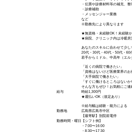
・伝票や診療材料等の補充、整
・診療補助
・メッセンジャー業務
など
※勤務先により異なります
★無資格・未経験OK！未経験
★病院、クリニック内は冷暖房
あなたのスキルに合わせて少し
20代・30代・40代・50代・60
若手からミドル、中高年（エル
「近くの病院で働きたい」
「資格はないけど医療業界のお
「大手病院で働きたい」
「すぐに働けるところはないか
そんな方もぜひ！お気軽にご連
給与
時給1,300円
★週払いOK（規定あり）
※給与幅は経験・能力による
勤務地
広島県広島市中区
【最寄駅】別院前電停
勤務時間・曜日
【シフト例】
・7:00〜16:00
・8:30〜17:30