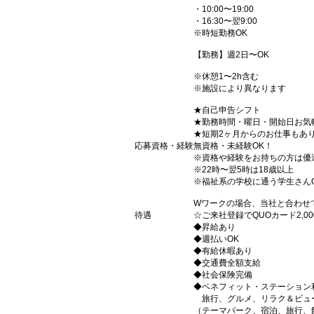
・10:00〜19:00
・16:30〜翌9:00
※時短勤務OK
【勤務】週2日〜OK
※休憩1〜2h含む
※施設により異なります
★自己申告シフト
★勤務時間・曜日・開始日お気
★短期2ヶ月からのお仕事もあ
応募資格・経験
無資格・未経験OK！
※資格や経験をお持ちの方は優
※22時〜翌5時は18歳以上
※福祉系の学校に通う学生さん
Wワークの場合、当社と合わせ
待遇
☆ご来社登録でQUOカード2,
◆昇給あり
◆週払いOK
◆有給休暇あり
◆交通費全額支給
◆社会保険完備
◆ベネフィット・ステーション
旅行、グルメ、リラク＆ビュ
（テーマパーク、宿泊、旅行、