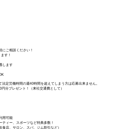
軽にご相談ください！
ります！
遇します
OK
て法定労働時間の週40時間を超えてしまう方は応募出来ません。
000円分プレゼント！（来社交通費として）
利用可能
ーティー、スポーツなど特典多数！
飲食店、サロン、スパ、ジム割引など）