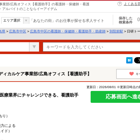
よくある
事業部/広島オフィス【看護助手】の看護師・保健師・看護
ト・アルバイトのことならイーアイデム
保存した
0
エリア選択
「あなたの街」のお仕事が探せる求人サイト
検索条件
島県
>
広島市中区
>
広島市中区の看護師・保健師・看護助手・助産師
>
別院前駅
> 日研ト
ディカルケア事業部/広島オフィス【看護助手】
キ
更新日：2026/08/01 ※更新日時点
の医療業界にチャレンジできる、看護助手
応募画面へ進
あり）
能力による
エイド）