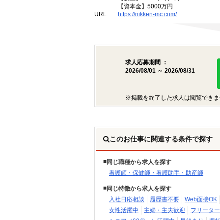
【資本金】5000万円
URL
https://nikken-mc.com/
求人応募期間 ：
2026/08/01 ～ 2026/08/31
※掲載を終了した求人は閲覧できま
このお仕事に関連する条件で探す
同じ職種から求人を探す
看護師・保健師・看護助手・助産師
同じ特徴から求人を探す
入社日応相談
履歴書不要
Web面接OK
女性活躍中
主婦・主夫歓迎
フリーター