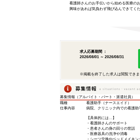
看護師さんのお手伝いから始める医療の
興味があれば気負わず飛び込んできてく
求人応募期間 ：
2026/08/01 ～ 2026/08/31
※掲載を終了した求人は閲覧できま
募集情報（アルバイト・パート・派遣社員）
職種
看護助手（ナースエイド）
仕事内容
病院、クリニック内での看護助
【具体的には…】
・看護師さんのサポート
・患者さんの身の回りの世話
・医療器具の洗浄や消毒
・シーツ交換やベッドメイキン