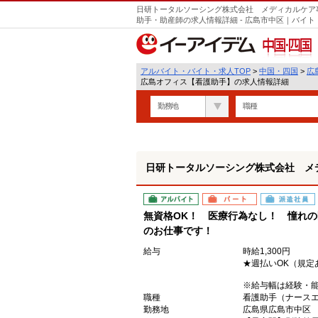
日研トータルソーシング株式会社 メディカルケア
助手・助産師の求人情報詳細 - 広島市中区｜バイ
中国・四国
アルバイト・バイト・求人TOP
>
中国・四国
>
広
広島オフィス【看護助手】の求人情報詳細
勤務地
職種
日研トータルソーシング株式会社 メ
アルバイト
パート
派遣社員
無資格OK！ 医療行為なし！ 憧れ
のお仕事です！
給与
時給1,300円
★週払いOK（規定
※給与幅は経験・
職種
看護助手（ナース
勤務地
広島県広島市中区