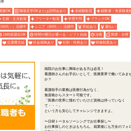
電停
面接OK
職場見学OKまたは説明会あり
未経験歓迎
経験者・有資格者
主婦・主夫歓迎
フリーター歓迎
学歴不問
ブランクOK
（50代～）活躍中
シニア（60代～）活躍中
昇給あり
週払い
16時前退社OK
時間や曜日が選べる・シフト自由
深夜
禁煙・分煙
交通費支給
社会保険あり
社割・特典あり
研修制度あり
病院のお仕事に興味がある方は必見！
看護師さんのお手伝いとして、医療業界で働いてみま
か？
看護助手の業務は医療行為がなく、
無資格からスタート可能です。
「医療の世界に憧れていたけど資格は持っていなく
て・・・」
という方も安心してチャレンジできますよ。
〜日研トータルソーシングでお仕事探し〜
お仕事探しのときはもちろん、就業後にも万全のフォ