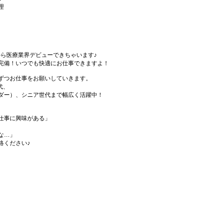
理
から医療業界デビューできちゃいます♪
完備！いつでも快適にお仕事できますよ！
ずつお仕事をお願いしていきます。
代、
ダー）、シニア世代まで幅広く活躍中！
仕事に興味がある」
な…」
絡ください♪