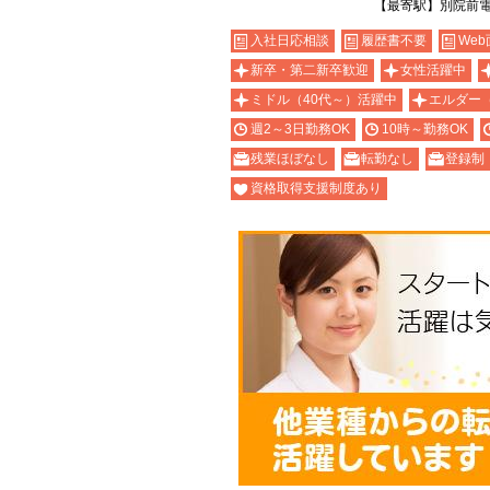
【最寄駅】別院前
入社日応相談
履歴書不要
Web
新卒・第二新卒歓迎
女性活躍中
ミドル（40代～）活躍中
エルダー
週2～3日勤務OK
10時～勤務OK
残業ほぼなし
転勤なし
登録制
資格取得支援制度あり