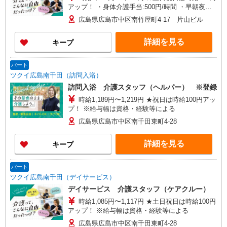
アップ！ ・身体介護手当:500円/時間 ・早朝夜間
深夜手当:300円/時間 （18:00〜翌07:59の時間
広島県広島市中区南竹屋町4-17 片山ビル
帯） ・ICT手当:2,000円/月 ・深夜割増は別途支給
・ケア→ケアの移動時間も賃金（時給）を支給 ・
詳細を見る
キープ
特定事業所加算手当:60円/時間 ※給与幅は資格・
経験等による
パート
ツクイ広島南千田（訪問入浴）
訪問入浴 介護スタッフ（ヘルパー） ※登録
時給1,189円〜1,219円 ★祝日は時給100円アッ
プ！ ※給与幅は資格・経験等による
広島県広島市中区南千田東町4-28
詳細を見る
キープ
パート
ツクイ広島南千田（デイサービス）
デイサービス 介護スタッフ（ケアクルー）
時給1,085円〜1,117円 ★土日祝日は時給100円
アップ！ ※給与幅は資格・経験等による
広島県広島市中区南千田東町4-28