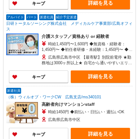
詳細を見る
キープ
日曜祝日：時給1,810円〜 ◎身体介助、生活援助
が同時給 ◎キャンセル手当：職務時給の60％支給
アルバイト
パート
派遣社員
紹介予定派遣
日研トータルソーシング株式会社 メディカルケア事業部/広島オフィ
ス
介護スタッフ／資格あり or 経験者
時給1,450円〜1,600円 ◆無資格・経験者：
1,450円〜 ◆初任者研修・未経験：1,450円〜 ◆初
任者研修・経験者：1,550円〜 ◆介護福祉士：
広島県広島市中区 【最寄駅】別院前電停 ★勤
1,600円〜 ※経験者は3ヶ月以上 ※給与幅は経験・
務地は3000ヶ所以上★ 自宅から通いやすいエリア
能力による ★週払いOK（規定あり）
など、お好きな勤務地をお選び下さい！！
詳細を見る
キープ
派遣社員
（株）ウィルオブ・ワークCW 広島支店/ms340101
高齢者向けマンションstaff
時給1450円 ◆前払い・日払い・週払いOK
広島県広島市中区
詳細を見る
キープ