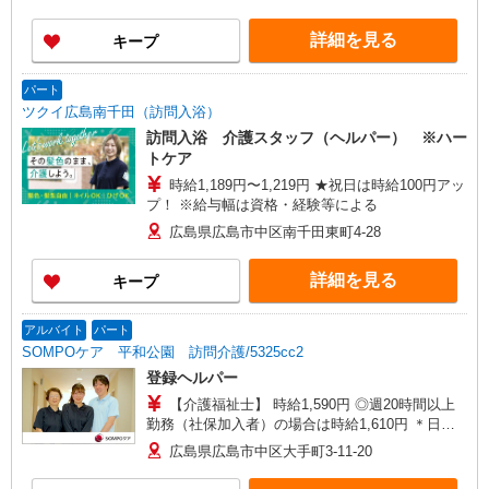
詳細を見る
キープ
パート
ツクイ広島南千田（訪問入浴）
訪問入浴 介護スタッフ（ヘルパー） ※ハー
トケア
時給1,189円〜1,219円 ★祝日は時給100円アッ
プ！ ※給与幅は資格・経験等による
広島県広島市中区南千田東町4-28
詳細を見る
キープ
アルバイト
パート
SOMPOケア 平和公園 訪問介護/5325cc2
登録ヘルパー
【介護福祉士】 時給1,590円 ◎週20時間以上
勤務（社保加入者）の場合は時給1,610円 ＊日曜
祝日：時給1,890円〜 【実務者研修・初任者研修
広島県広島市中区大手町3-11-20
（ヘルパー1級・2級）】 時給1,510円 ◎週20時間
以上勤務（社保加入者）の場合は時給1,530円 ＊