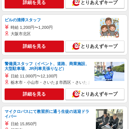
アなど、お好きな勤務地をお選び下さい！！
詳細を見る
とりあえずキープ
詳細を見る
キープ
ビルの清掃スタッフ
派遣社員
株式会社kotrio /●HR-H-2078533
時給 1,200円〜1,200円
八丁堀駅のデイSTAFF|まずは2ヵ月お試しで
大阪市北区
働く＊嬉しい高時給
詳細を見る
時給1350円〜1937円 ＜日払い有/週払い有/交
とりあえずキープ
通費全支給(ガソリン代含む)＞
広島市中区 八丁堀駅
警備員スタッフ（イベント、道路、商業施設、
大型駐車場、JR列車見張りなど）
詳細を見る
キープ
日給 11,000円〜12,100円
栃木市・小山市・さいたま市西区・さいたま市岩槻区・久喜市・
アルバイト
パート
派遣社員
紹介予定派遣
日研トータルソーシング株式会社 メディカルケア事業部/広島オフィ
詳細を見る
とりあえずキープ
ス
未経験・無資格OKの介護スタッフ
時給1,400円〜1,600円 ★週払いOK（規定あ
マイクロバスにて教習所に通う生徒の送迎ドラ
り） ※給与幅は経験・能力による
イバー
広島県広島市中区 【最寄駅】白島電停 ★勤務
日給 15,850円
地は3000ヶ所以上★ 自宅から通いやすいエリアな