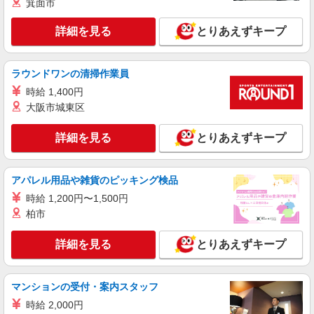
箕面市
ど、お好きな勤務地をお選び下さい！！
詳細を見る
キープ
詳細を見る
とりあえずキープ
アルバイト
パート
派遣社員
紹介予定派遣
日研トータルソーシング株式会社 メディカルケア事業部/広島オフィ
ラウンドワンの清掃作業員
ス
時給 1,400円
介護スタッフ／資格あり or 経験者
大阪市城東区
時給1,450円〜1,600円 ◆無資格・経験者：
1,450円〜 ◆初任者研修・未経験：1,450円〜 ◆初
詳細を見る
とりあえずキープ
任者研修・経験者：1,550円〜 ◆介護福祉士：
広島県広島市中区 【最寄駅】紙屋町東電停 ★
1,600円〜 ※経験者は3ヶ月以上 ※給与幅は経験・
勤務地は3000ヶ所以上★ 自宅から通いやすいエリ
能力による ★週払いOK（規定あり）
アなど、お好きな勤務地をお選び下さい！！
アパレル用品や雑貨のピッキング検品
詳細を見る
キープ
時給 1,200円〜1,500円
柏市
アルバイト
パート
派遣社員
紹介予定派遣
日研トータルソーシング株式会社 メディカルケア事業部/広島オフィ
詳細を見る
とりあえずキープ
ス
未経験・無資格OKの介護スタッフ
時給1,400円〜1,600円 ★週払いOK（規定あ
マンションの受付・案内スタッフ
り） ※給与幅は経験・能力による
時給 2,000円
広島県広島市中区 【最寄駅】紙屋町東電停 ★