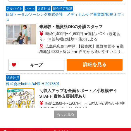
アルバイト
パート
派遣社員
紹介予定派遣
日研トータルソーシング株式会社 メディカルケア事業部/広島オフィ
ス
未経験・無資格OKの介護スタッフ
時給1,400円〜1,600円 ★週払いOK（規定あ
り） ※給与幅は経験・能力による
広島県広島市中区 【最寄駅】鷹野橋電停 ★勤
務地は3000ヶ所以上★ 自宅から通いやすいエリア
など、お好きな勤務地をお選び下さい！！
詳細を見る
キープ
派遣社員
株式会社kotrio /●HR-H-2078501
＼収入アップを全面サポート／小規模デイ
STAFF|資格支援制度あり
時給1350円〜1937円 ＜日払い有/週払い有/交
通費全支給(ガソリン代含む)＞
もっと見る
広島市中区
詳細を見る
キープ