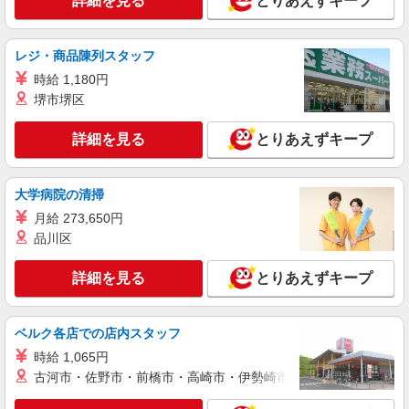
詳細を見る
とりあえずキープ
詳細を見る
キープ
レジ・商品陳列スタッフ
アルバイト
パート
派遣社員
日研トータルソーシング株式会社 メディカルケア事業部/広島オフィ
時給 1,180円
ス【看護助手】
堺市堺区
看護助手（ナースエイド）
時給1,300円 ★週払いOK（規定あり） ※給与
詳細を見る
とりあえずキープ
幅は経験・能力による
広島県広島市中区 【最寄駅】銀山町電停
大学病院の清掃
詳細を見る
月給 273,650円
キープ
品川区
アルバイト
パート
派遣社員
紹介予定派遣
日研トータルソーシング株式会社 メディカルケア事業部/広島オフィ
詳細を見る
とりあえずキープ
ス
未経験・無資格OKの介護スタッフ
ベルク各店での店内スタッフ
時給1,400円〜1,600円 ★週払いOK（規定あ
り） ※給与幅は経験・能力による
時給 1,065円
古河市・佐野市・前橋市・高崎市・伊勢崎市・太田市・館林市・
広島県広島市中区 【最寄駅】紙屋町西電停 ★
勤務地は3000ヶ所以上★ 自宅から通いやすいエリ