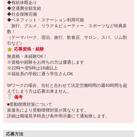
◆有給休暇あり
◆交通費全額支給
◆社会保険完備
◆ベネフィット・ステーション利用可能
旅行、グルメ、リラク＆ビューティー、スポーツなど特典多
数！
（テーマパーク、宿泊、旅行、飲食店、サロン、スパ、ジム割
引など）
応募資格・経験
無資格・未経験OK！
※資格や経験をお持ちの方は優遇します
※22時〜翌5時は18歳以上
※福祉系の学校に通う学生さんOK
Wワークの場合、当社と合わせて法定労働時間の週40時間を超
えてしまう方は応募出来ません。
備考
■受動喫煙対策について
派遣先により受動喫煙対策が異なります。
詳細は職場見学時及び条件明示書にて通知致します。
応募方法