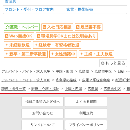
管理員
フロント・受付・フロア案内
家電・携帯販売
介護職・ヘルパー
入社日応相談
履歴書不要
Web面接OK
職場見学OKまたは説明会あり
未経験歓迎
経験者・有資格者歓迎
新卒・第二新卒歓迎
女性活躍中
主婦・主夫歓迎
もっと見る
アルバイト・バイト・求人TOP
中国・四国
広島県
広島市中区
日研ト
アルバイト・バイト・求人TOP
広島県の路線
広電２系統宮島線
紙屋町東
職種・条件一覧
医療・介護・福祉
中国・四国
広島県
広島市中区
日
掲載ご希望のお客様へ
よくある質問
お問い合わせ
利用規約
リンクについて
プライバシーポリシー