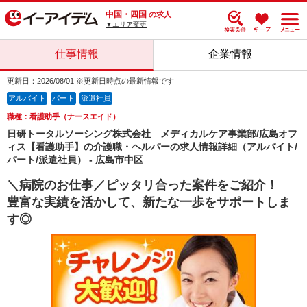
中国・四国
の求人
▼エリア変更
仕事情報
企業情報
更新日：2026/08/01 ※更新日時点の最新情報です
アルバイト
パート
派遣社員
職種：看護助手（ナースエイド）
日研トータルソーシング株式会社 メディカルケア事業部/広島オフ
ィス【看護助手】の介護職・ヘルパーの求人情報詳細（アルバイト/
パート/派遣社員） - 広島市中区
＼病院のお仕事／ピッタリ合った案件をご紹介！
豊富な実績を活かして、新たな一歩をサポートしま
す◎