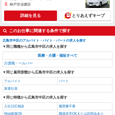
り） ※給与幅は経験・能力による
神戸市須磨区
広島県広島市中区 【最寄駅】家庭裁判所前電
停 ★勤務地は3000ヶ所以上★ 自宅から通いやす
詳細を見る
とりあえずキープ
いエリアなど、お好きな勤務地をお選び下さ
い！！
詳細を見る
キープ
このお仕事に関連する条件で探す
派遣社員
株式会社kotrio /●HR-H-1990103
広島市中区のアルバイト・バイト・パートの求人を探す
応募資格は『子供がスキな方』。障がい児の支
同じ職種から広島市中区の求人を探す
援スタッフ
医療・介護・福祉すべて
時給1350円〜 ■ガソリン代含め交通費全額支
給■日払い・週払いOK
介護職・ヘルパー
新白島駅〜車5分//車・バイク通勤OK
同じ雇用形態から広島市中区の求人を探す
詳細を見る
キープ
アルバイト
パート
派遣社員
同じ特徴から広島市中区の求人を探す
入社日応相談
履歴書不要
Web面接OK
職場見学OKまたは説明会あり