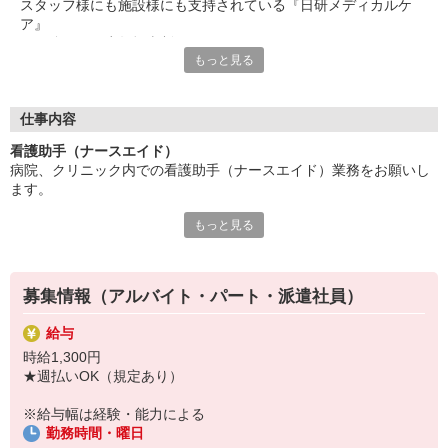
スタッフ様にも施設様にも支持されている『日研メディカルケ
ア』
その強みは、少数担当制であること！
もっと見る
一人ひとりに寄り添った案件の提案を実現しています。
じっくりお仕事探しをしたい方も、
すぐに働き始めたい方も、
仕事内容
不安や心配事などを含め、ぜひお気軽にご相談ください！
看護助手（ナースエイド）
病院、クリニック内での看護助手（ナースエイド）業務をお願いし
〜 その他にもこんなメリットあり 〜
ます。
旅行やグルメ、スポーツ、学習などなど・・・
様々な特典がある「ベネフィット・ステーション」を利用可能！
もっと見る
【具体的には…】
手厚い待遇・福利厚生が揃っているので働きやすさが抜群です！
・看護師さんのサポート
・患者さんの身の回りの世話
・医療器具の洗浄や消毒
募集情報（アルバイト・パート・派遣社員）
・シーツ交換やベッドメイキング
・伝票や診療材料等の補充、整理
給与
・診療補助
時給1,300円
・メッセンジャー業務
★週払いOK（規定あり）
など
※勤務先により異なります
※給与幅は経験・能力による
勤務時間・曜日
★無資格・未経験OK！未経験から医療業界デビューできちゃいます