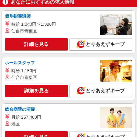
あなたにおすすめの求人情報
アルバイト
パート
派遣社員
紹介予定派遣
個別指導講師
日研トータルソーシング株式会社 メディカルケア事業部/広島オフィ
ス
時給 1,040円〜1,390円
介護スタッフ／資格あり or 経験者
仙台市青葉区
時給1,450円〜1,600円 ◆無資格・経験者：
1,450円〜 ◆初任者研修・未経験：1,450円〜 ◆初
詳細を見る
とりあえずキープ
任者研修・経験者：1,550円〜 ◆介護福祉士：
広島県広島市中区 【最寄駅】胡町電停 ★勤務
1,600円〜 ※経験者は3ヶ月以上 ※給与幅は経験・
地は3000ヶ所以上★ 自宅から通いやすいエリアな
能力による ★週払いOK（規定あり）
ど、お好きな勤務地をお選び下さい！！
ホールスタッフ
詳細を見る
時給 1,150円
キープ
仙台市青葉区
アルバイト
パート
派遣社員
紹介予定派遣
日研トータルソーシング株式会社 メディカルケア事業部/広島オフィ
詳細を見る
とりあえずキープ
ス
未経験・無資格OKの介護スタッフ
総合病院の清掃
時給1,400円〜1,600円 ★週払いOK（規定あ
り） ※給与幅は経験・能力による
月給 257,400円
港区
広島県広島市中区 【最寄駅】紙屋町東電停 ★
勤務地は3000ヶ所以上★ 自宅から通いやすいエリ
アなど、お好きな勤務地をお選び下さい！！