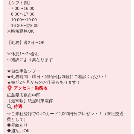
♪
【シフト例】
★病院、クリニック内は冷暖房完備！いつでも快適にお仕事できま
・7:00〜16:00
すよ！
・8:30〜17:30
・10:00〜19:00
あなたのスキルに合わせて少しずつお仕事をお願いしていきます。
・16:30〜翌9:00
20代・30代・40代・50代・60代、
※時短勤務OK
若手からミドル、中高年（エルダー）、シニア世代まで幅広く活躍
中！
【勤務】週2日〜OK
「近くの病院で働きたい」
※休憩1〜2h含む
「資格はないけど医療業界のお仕事に興味がある」
※施設により異なります
「大手病院で働きたい」
「すぐに働けるところはないかな…」
★自己申告シフト
そんな方もぜひ！お気軽にご連絡ください♪
★勤務時間・曜日・開始日お気軽にご相談ください！
★短期2ヶ月からのお仕事もあります！
アクセス・勤務地
広島県広島市中区
【最寄駅】紙屋町東電停
待遇
☆ご来社登録でQUOカード2,000円分プレゼント！（来社交通
費として）
◆昇給あり
◆週払いOK