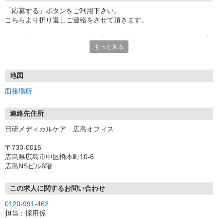
「応募する」ボタンをご利用下さい。
こちらより折り返しご連絡をさせて頂きます。
★TEL登録、WEB登録OK！来社登録の場合はクオカード2000円プ
もっと見る
レゼント
・履歴書＆写真不要で登録OK
・職場見学することも可能です
地図
面接場所
連絡先住所
日研メディカルケア 広島オフィス
〒730-0015
広島県広島市中区橋本町10-6
広島NSビル6階
この求人に関するお問い合わせ
0120-991-462
担当：採用係