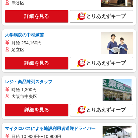
渋谷区
勤務地は3000ヶ所以上★ 自宅から通いやすいエリ
アなど、お好きな勤務地をお選び下さい！！
詳細を見る
とりあえずキープ
詳細を見る
キープ
アルバイト
パート
派遣社員
紹介予定派遣
大学病院の中材滅菌
日研トータルソーシング株式会社 メディカルケア事業部/広島オフィ
月給 254,160円
ス
足立区
介護スタッフ／資格あり or 経験者
時給1,450円〜1,600円 ◆無資格・経験者：
詳細を見る
とりあえずキープ
1,450円〜 ◆初任者研修・未経験：1,450円〜 ◆初
任者研修・経験者：1,550円〜 ◆介護福祉士：
広島県広島市中区 【最寄駅】御幸橋 ★勤務地
1,600円〜 ※経験者は3ヶ月以上 ※給与幅は経験・
は3000ヶ所以上★ 自宅から通いやすいエリアな
レジ・商品陳列スタッフ
能力による ★週払いOK（規定あり）
ど、お好きな勤務地をお選び下さい！！
時給 1,300円
詳細を見る
キープ
大阪市中央区
アルバイト
パート
派遣社員
紹介予定派遣
詳細を見る
とりあえずキープ
日研トータルソーシング株式会社 メディカルケア事業部/広島オフィ
ス
未経験・無資格OKの介護スタッフ
マイクロバスによる施設利用者送迎ドライバー
時給1,400円〜1,600円 ★週払いOK（規定あ
日給 10,900円〜10,900円