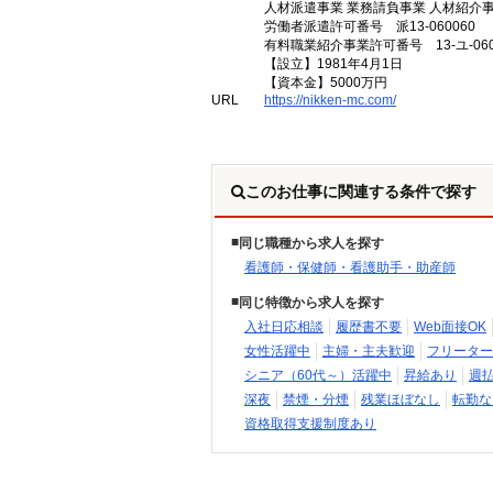
人材派遣事業 業務請負事業 人材紹介
労働者派遣許可番号 派13-060060
有料職業紹介事業許可番号 13-ユ-060
【設立】1981年4月1日
【資本金】5000万円
URL
https://nikken-mc.com/
このお仕事に関連する条件で探す
同じ職種から求人を探す
看護師・保健師・看護助手・助産師
同じ特徴から求人を探す
入社日応相談
履歴書不要
Web面接OK
女性活躍中
主婦・主夫歓迎
フリーター
シニア（60代～）活躍中
昇給あり
週
深夜
禁煙・分煙
残業ほぼなし
転勤な
資格取得支援制度あり