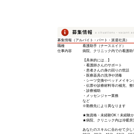
募集情報（アルバイト・パート・派遣社員）
職種
看護助手（ナースエイド）
仕事内容
病院、クリニック内での看護助
【具体的には…】
・看護師さんのサポート
・患者さんの身の回りの世話
・医療器具の洗浄や消毒
・シーツ交換やベッドメイキン
・伝票や診療材料等の補充、整
・診療補助
・メッセンジャー業務
など
※勤務先により異なります
★無資格・未経験OK！未経験
★病院、クリニック内は冷暖房
あなたのスキルに合わせて少し