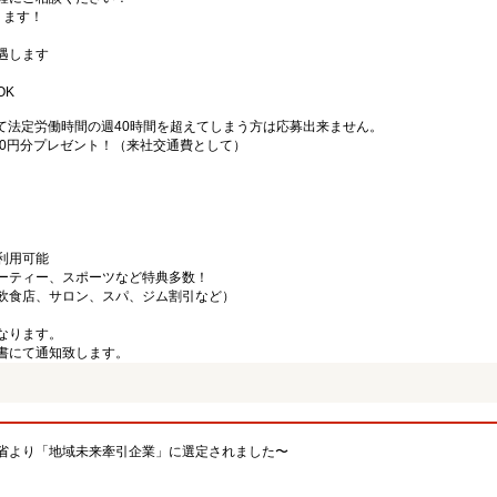
ります！
遇します
OK
て法定労働時間の週40時間を超えてしまう方は応募出来ません。
000円分プレゼント！（来社交通費として）
利用可能
ーティー、スポーツなど特典多数！
飲食店、サロン、スパ、ジム割引など）
なります。
書にて通知致します。
省より「地域未来牽引企業」に選定されました〜