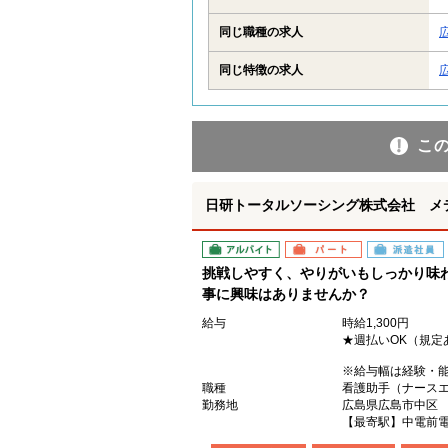
同じ職種の求人
同じ特徴の求人
こ
日研トータルソーシング株式会社 メ
アルバイト
パート
派遣社員
挑戦しやすく、やりがいもしっかり味
事に興味はありませんか？
給与
時給1,300円
★週払いOK（規定
※給与幅は経験・
職種
看護助手（ナース
勤務地
広島県広島市中区
【最寄駅】中電前