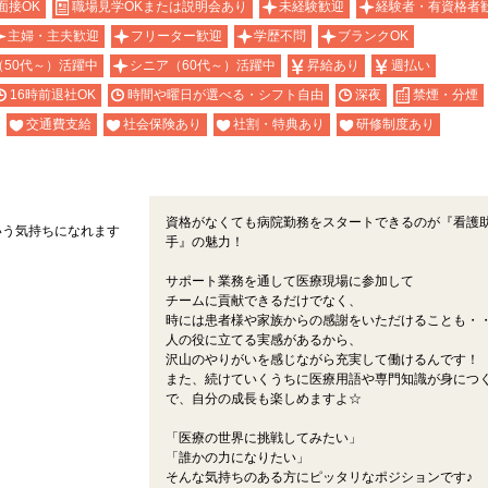
面接OK
職場見学OKまたは説明会あり
未経験歓迎
経験者・有資格者
主婦・主夫歓迎
フリーター歓迎
学歴不問
ブランクOK
（50代～）活躍中
シニア（60代～）活躍中
昇給あり
週払い
16時前退社OK
時間や曜日が選べる・シフト自由
深夜
禁煙・分煙
交通費支給
社会保険あり
社割・特典あり
研修制度あり
資格がなくても病院勤務をスタートできるのが『看護
いう気持ちになれます
手』の魅力！
サポート業務を通して医療現場に参加して
チームに貢献できるだけでなく、
時には患者様や家族からの感謝をいただけることも・
人の役に立てる実感があるから、
沢山のやりがいを感じながら充実して働けるんです！
また、続けていくうちに医療用語や専門知識が身につ
で、自分の成長も楽しめますよ☆
「医療の世界に挑戦してみたい」
「誰かの力になりたい」
そんな気持ちのある方にピッタリなポジションです♪