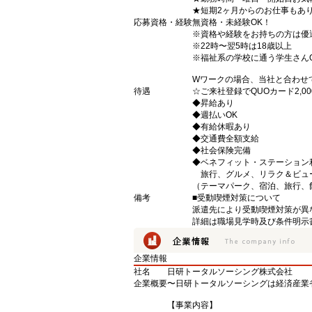
★短期2ヶ月からのお仕事もあ
応募資格・経験
無資格・未経験OK！
※資格や経験をお持ちの方は優
※22時〜翌5時は18歳以上
※福祉系の学校に通う学生さん
Wワークの場合、当社と合わせ
待遇
☆ご来社登録でQUOカード2,
◆昇給あり
◆週払いOK
◆有給休暇あり
◆交通費全額支給
◆社会保険完備
◆ベネフィット・ステーション
旅行、グルメ、リラク＆ビュ
（テーマパーク、宿泊、旅行、
備考
■受動喫煙対策について
派遣先により受動喫煙対策が異
詳細は職場見学時及び条件明示
企業情報
社名
日研トータルソーシング株式会社
企業概要
〜日研トータルソーシングは経済産業
【事業内容】