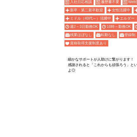
入社日応相談
履歴書不要
Web
新卒・第二新卒歓迎
女性活躍中
ミドル（40代～）活躍中
エルダー
週2～3日勤務OK
10時～勤務OK
残業ほぼなし
転勤なし
登録制
資格取得支援制度あり
細かなサポートが人助けに繋がります！
感謝されると「これからも頑張ろう」と
よ◎