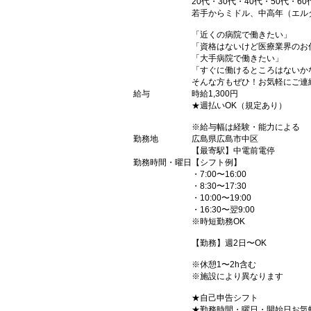
20代・30代・40代・50代・60
若手からミドル、中高年（エル
「近くの病院で働きたい」
「資格はないけど医療業界のお
「大手病院で働きたい」
「すぐに働けるところはないか
そんな方もぜひ！お気軽にご連
給与
時給1,300円
★週払いOK（規定あり）
※給与幅は経験・能力による
勤務地
広島県広島市中区
【最寄駅】中電前電停
勤務時間・曜日
【シフト例】
・7:00〜16:00
・8:30〜17:30
・10:00〜19:00
・16:30〜翌9:00
※時短勤務OK
【勤務】週2日〜OK
※休憩1〜2h含む
※施設により異なります
★自己申告シフト
★勤務時間・曜日・開始日お気