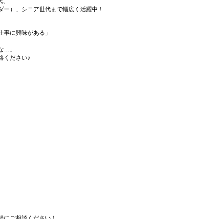
代、
ダー）、シニア世代まで幅広く活躍中！
仕事に興味がある」
な…」
絡ください♪
軽にご相談ください！