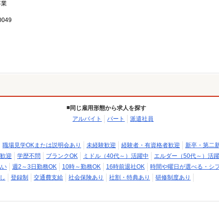
事業
049
同じ雇用形態から求人を探す
アルバイト
パート
派遣社員
職場見学OKまたは説明会あり
未経験歓迎
経験者・有資格者歓迎
新卒・第二
歓迎
学歴不問
ブランクOK
ミドル（40代～）活躍中
エルダー（50代～）活
払い
週2～3日勤務OK
10時～勤務OK
16時前退社OK
時間や曜日が選べる・シ
し
登録制
交通費支給
社会保険あり
社割・特典あり
研修制度あり