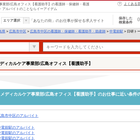
よくある
事業部/広島オフィス【看護助手】の看護師・保健師・看護
ト・アルバイトのことならイーアイデム
保存した
0
エリア選択
「あなたの街」のお仕事が探せる求人サイト
検索条件
島県
>
広島市中区
>
広島市中区の看護師・保健師・看護助手・助産師
>
中電前駅
> 日研ト
ディカルケア事業部/広島オフィス【看護助手】
メディカルケア事業部/広島オフィス【看護助手】のお仕事に近い条件
広島市中区のアルバイト
中電前駅のアルバイト
中電前駅のアルバイト
中電前駅のアルバイト